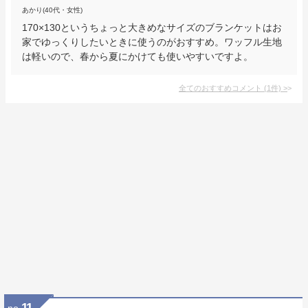
あかり(40代・女性)
170×130というちょっと大きめなサイズのブランケットはお
家でゆっくりしたいときに使うのがおすすめ。ワッフル生地
は軽いので、春から夏にかけても使いやすいですよ。
全てのおすすめコメント
(
1
件)
>
11
no.