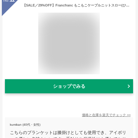
【SALE／29%OFF】Francfranc もこもこケーブルニットスロー(ひざ掛け) 1700*1300 アイボリー フランフラン インテリア・生活雑貨 ブランケット・ひざ掛け ホワイト【送料無料】
ショップでみる
価格と在庫を
楽天
でチェック
>>
kumikan (40代・女性)
こちらのブランケットは膝掛けとしても使用でき、アイボリ