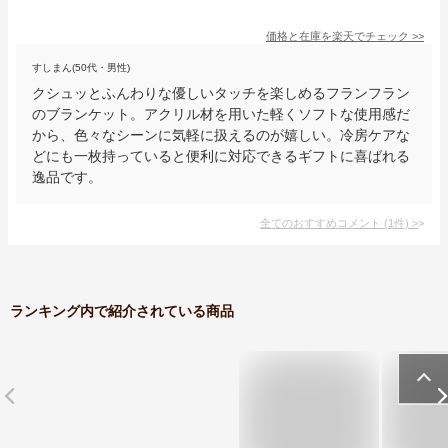
価格と在庫を
楽天
でチェック
>>
すしまん(50代・男性)
クシュッとふんわりな優しいタッチを楽しめるフランフラン
のブランケット。アクリル材を用いた軽くソフトな使用感だ
から、色々なシーンに気軽に扱えるのが嬉しい。冷房ケアな
どにも一枚持っていると便利に対応できるギフトに喜ばれる
逸品です。
全てのおすすめコメント
(
1
件)
>
ランキング内で紹介されている商品