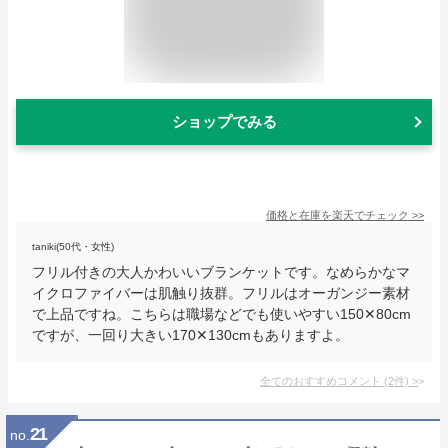
ショップでみる
価格と在庫を
楽天
でチェック
>>
taniki(50代・女性)
フリル付きの大人かわいいブランケットです。なめらかなマ
イクロファイバーは肌触り抜群。フリルはオーガンジー素材
で上品ですね。こちらは職場などでも使いやすい150✕80cm
ですが、一回り大きい170✕130cmもありますよ。
全てのおすすめコメント
(
2
件)
>
21
no.