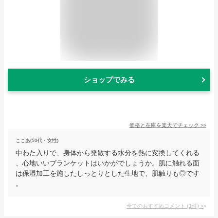
ショップでみる
価格と在庫を
楽天
でチェック
>>
ここあ(50代・女性)
中わた入りで、身体から発散する水分を熱に変換してくれる
、心地いいブランケットはいかがでしょうか。肌に触れる面
は保湿加工を施したしっとりとした生地で、肌触りも◎です
。
全てのおすすめコメント
(
1
件)
>