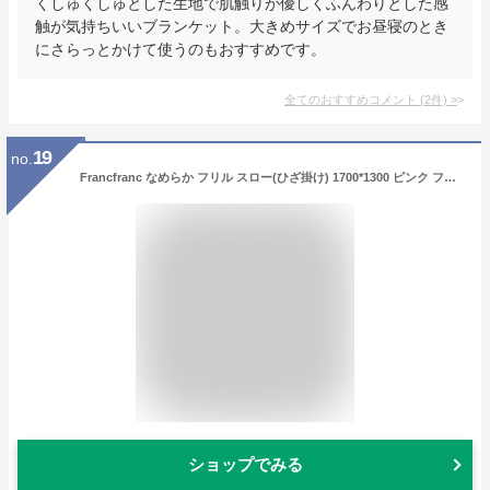
くしゅくしゅとした生地で肌触りが優しくふんわりとした感
触が気持ちいいブランケット。大きめサイズでお昼寝のとき
にさらっとかけて使うのもおすすめです。
全てのおすすめコメント
(
2
件)
>
19
no.
Francfranc なめらか フリル スロー(ひざ掛け) 1700*1300 ピンク フランフラン インテリア・生活雑貨 ブランケット・ひざ掛け ピンク【先行予約】*【送料無料】
ショップでみる