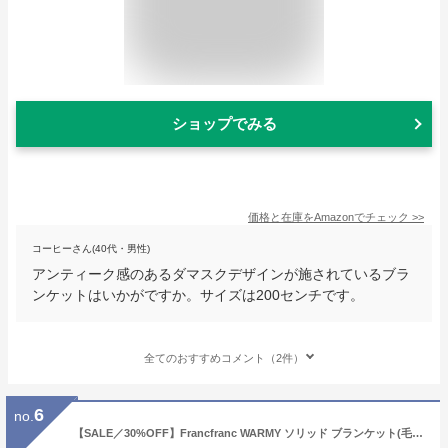
ショップでみる
価格と在庫を
Amazon
でチェック
>>
コーヒーさん(40代・男性)
アンティーク感のあるダマスクデザインが施されているブラ
ンケットはいかがですか。サイズは200センチです。
全てのおすすめコメント（2件）
6
no.
【SALE／30%OFF】Francfranc WARMY ソリッド ブランケット(毛布) ダブル 1800*2000 グレー フランフラン インテリア・生活雑貨 ブランケット・ひざ掛け グレー【RBA_E】【送料無料】