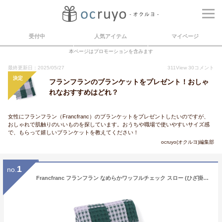
受付中
人気アイテム
マイページ
本ページはプロモーションを含みます
最終更新日：2025/05/27
311
View
30
コメント
決定
フランフランのブランケットをプレゼント！おしゃ
れなおすすめはどれ？
女性にフランフラン（Francfranc）のブランケットをプレゼントしたいのですが、
おしゃれで肌触りのいいものを探しています。おうちや職場で使いやすいサイズ感
で、もらって嬉しいブランケットを教えてください！
ocruyo(オクルヨ)編集部
1
no.
Francfranc フランフラン なめらかワッフルチェック スロー (ひざ掛け) 170×130cm パープル ワッフル織り ブランケット ギフト