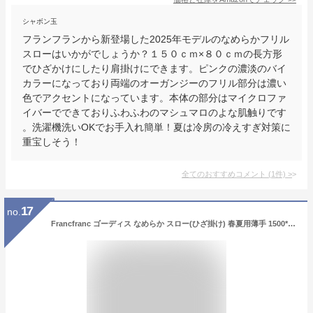
シャボン玉
フランフランから新登場した2025年モデルのなめらかフリル
スローはいかがでしょうか？１５０ｃｍ×８０ｃｍの長方形
でひざかけにしたり肩掛けにできます。ピンクの濃淡のバイ
カラーになっており両端のオーガンジーのフリル部分は濃い
色でアクセントになっています。本体の部分はマイクロファ
イバーでできておりふわふわのマシュマロのよな肌触りです
。洗濯機洗いOKでお手入れ簡単！夏は冷房の冷えすぎ対策に
重宝しそう！
全てのおすすめコメント
(
1
件)
>
17
no.
Francfranc ゴーディス なめらか スロー(ひざ掛け) 春夏用薄手 1500*800 アイボリー フランフラン インテリア・生活雑貨 ブランケット・ひざ掛け ホワイト