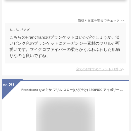
価格と在庫を
楽天
でチェック
>>
もこもこうさぎ
こちらのFrancfrancのブランケットはいかがでしょうか。淡
いピンク色のブランケットにオーガンジー素材のフリルが可
愛いです。マイクロファイバーの柔らかくふわふわした肌触
りなのも良いですね。
全てのおすすめコメント
(
1
件)
>
20
no.
Francfranc なめらか フリル スロー(ひざ掛け) 1500*800 アイボリー フランフラン インテリア・生活雑貨 ブランケット・ひざ掛け ホワイト