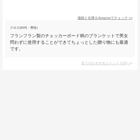
価格と在庫を
Amazon
でチェック
>>
クロス(50代・男性)
フランフラン製のチェッカーボード柄のブランケットで男女
問わずに使用することができてちょっとした贈り物にも最適
です。
全てのおすすめコメント
(
1
件)
>