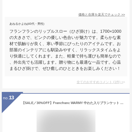
価格と在庫を
楽天
でチェック
>>
あねるかよね(40代・男性)
フランフランのリップルスロー（ひざ掛け）は、1700×1000
の大きさで、ピンクの優しい色合いが魅力です。柔らかな素
材で肌触りが良く、寒い季節にぴったりのアイテムです。お
部屋のインテリアにも馴染みやすく、リラックスタイムをよ
り快適にしてくれます。また、軽量で持ち運びも簡単なので
、外出先でも活躍します。贈り物にも最適な一品です。心温
まるひざ掛けで、ぜひ癒しのひとときをお楽しみください！
全てのおすすめコメント
(
1
件)
>
13
no.
【SALE／30%OFF】Francfranc WARMY 中わた入りブランケット リップル ダブル ピンク フランフラン インテリア・生活雑貨 ブランケット・ひざ掛け ピンク【送料無料】