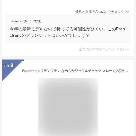
価格と在庫を
Amazon
でチェック
>>
nanacoco(40代・女性)
今年の最新モデルなので持ってる可能性がひくい、このFran
cfrancのブランケットはいかがでしょう？
全てのおすすめコメント
(
1
件)
>
8
no.
Francfranc フランフラン なめらかワッフルチェック スロー (ひざ掛け) 170×130cm ピンク ワッフル織り ブランケット ギフト