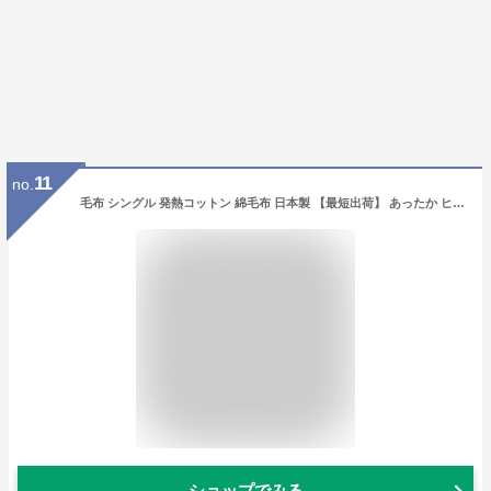
11
no.
毛布 シングル 発熱コットン 綿毛布 日本製 【最短出荷】 あったか ヒート コットン ケット シール織り ウォームサポート ふかふかケット ロマンス小杉 無地 軽い 軽量 薄い おしゃれ ブランケット3430-2016 3430-6100
ショップでみる