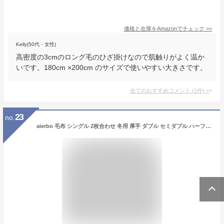
価格と在庫を
Amazon
でチェック
>>
Kelly(50代・女性)
高密度の3cmのロング毛のひざ掛けなので肌触りがよく温か
いです。180cm ×200cm のサイズで使いやすい大きさです。
全てのおすすめコメント
(
1
件)
>
23
no.
aierbo 毛布 シングル 2枚合わせ 冬用 厚手 ダブル セミダブル ハーフ ブランケット 掛け毛布 ふわとろ 北欧 オフィス ソファーカバー 防寒対策 暖かい ブランケット 肌掛け布団 ふわとろ ひざ掛け 膝掛け 持ち運び 防寒 マットレス 寒さ対策 かけ布団 もこもこ 軽い (ホワイト, クイーン【200*230cm】)