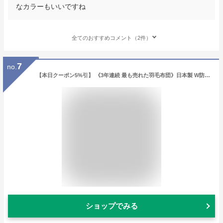
なカラーもいいですね
全てのおすすめコメント（2件）
7
no.
【本日クーポン5%引】 《3年連続 最も売れた羽毛布団》日本製 W防ダニ 羽毛布団 ホワイトダックダウン 93％ [選べる 布団カバー セット] 400dp以上 洗える 30マスキルト 掛け布団 掛布団 羽毛ふとん 羽毛掛け布団 シングル セミダブル ダブル クイーン キング
ショップでみる