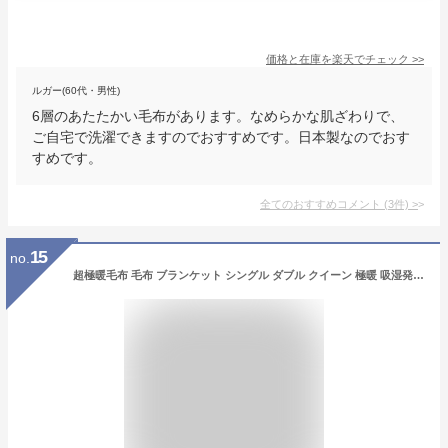
価格と在庫を
楽天
でチェック
>>
ルガー(60代・男性)
6層のあたたかい毛布があります。なめらかな肌ざわりで、
ご自宅で洗濯できますのでおすすめです。日本製なのでおす
すめです。
全てのおすすめコメント
(
3
件)
>
15
no.
超極暖毛布 毛布 ブランケット シングル ダブル クイーン 極暖 吸湿発熱 あったか 暖か 温か 洗える 冬用 防寒対策 寒さ対策 ケット 掛け布団 掛布団 布団 ふとん フトン 寝具 ふわふわ もこもこ 秋 冬 ヒートプラス 無地 北欧 敬老の日 クリスマス 送料無料 東京家具