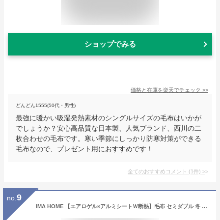
ショップでみる
価格と在庫を
楽天
でチェック
>>
どんどん1555(50代・男性)
最強に暖かい吸湿発熱素材のシングルサイズの毛布はいかが
でしょうか？安心高品質な日本製、人気ブランド、西川の二
枚合わせの毛布です。寒い季節にしっかり防寒対策ができる
毛布なので、プレゼント用におすすめです！
全てのおすすめコメント
(
1
件)
>
9
no.
IMA HOME 【エアロゲル×アルミシートＷ断熱】毛布 セミダブル 冬 厚手 2枚合わせ 6重保温 ふわふわ あったか毛布 冬用 3重抗菌防臭防ダニ 吸湿発熱 W静電気防止 暖かい 掛け布団 もこもこ 宇宙服素材 軽量 襟付き 洗える 160×200cm ブラック