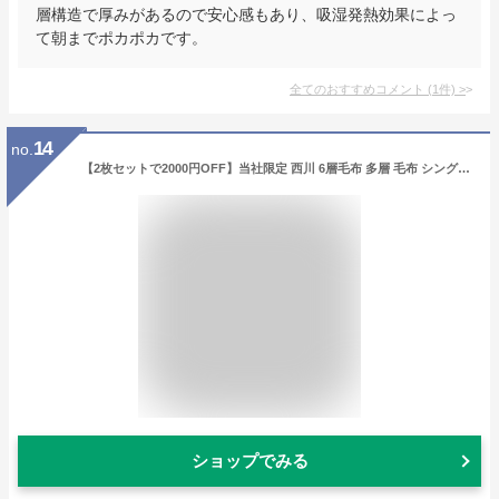
層構造で厚みがあるので安心感もあり、吸湿発熱効果によっ
て朝までポカポカです。
全てのおすすめコメント
(
1
件)
>
14
no.
【2枚セットで2000円OFF】当社限定 西川 6層毛布 多層 毛布 シングル 6層 2.1kg カバーになる毛布 1枚2役 掛け毛布 厚手 あったか 掛け布団カバー 布団カバー SL 150×210cm シングルロング 冬 暖か 吸湿発熱 フランネル 毛布にもなる カバー 毛布カバー 洗濯機OK 節電
ショップでみる