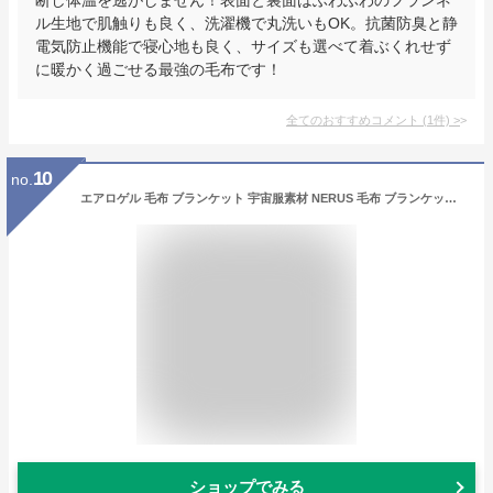
ル生地で肌触りも良く、洗濯機で丸洗いもOK。抗菌防臭と静
電気防止機能で寝心地も良く、サイズも選べて着ぶくれせず
に暖かく過ごせる最強の毛布です！
全てのおすすめコメント
(
1
件)
>
10
no.
エアロゲル 毛布 ブランケット 宇宙服素材 NERUS 毛布 ブランケット 毛布 シングル セミダブル ダブル クイーン 宇宙服エアロゲル 極暖 あったか もうふ 暖かい エアロゲル毛布 保温 JST0031
ショップでみる