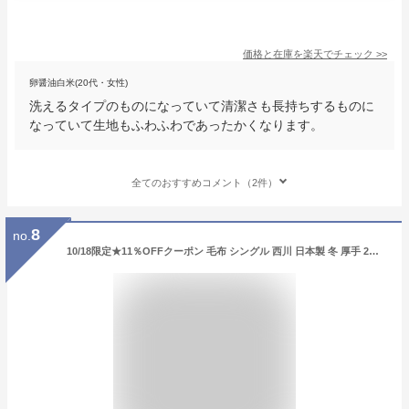
価格と在庫を
楽天
でチェック
>>
卵醤油白米(20代・女性)
洗えるタイプのものになっていて清潔さも長持ちするものに
なっていて生地もふわふわであったかくなります。
全てのおすすめコメント（2件）
8
no.
10/18限定★11％OFFクーポン 毛布 シングル 西川 日本製 冬 厚手 2枚合わせ 二枚合わせ 2枚合わせ毛布 暖か あったか 秋 ブランケット 洗える ボリューム 吸湿発熱 接触温感 2枚合せ 合せ毛布 合わせ おしゃれ かわいい