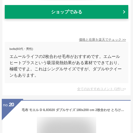
ショップでみる
価格と在庫を
楽天
でチェック
>>
bells(60代・男性)
エムールライフの2枚合わせ毛布がおすすめです。エムール
ヒートプラスという吸湿発熱効果がある素材でできており、
極暖ですよ。これはシングルサイズですが、ダブルやクイー
ンもあります。
全てのおすすめコメント
(
1
件)
>
20
no.
毛布 モエル D IL83020 ダブルサイズ 180x200 cm 2枚合わせ とろける フランネル マイヤー ブランケット 毛布 静電気 抑制 ヘムレス チクチクしない 暖かい シンプル 肌触りがいい 毛布 ふわふわ あったかい ボリューム 洗濯機可 洗える