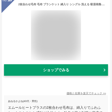
2枚合わせ毛布 毛布 ブランケット 綿入り シングル 洗える 吸湿発熱 極暖 あったか 暖かい 冬用 防寒対策 寒さ対策 ボリューム 掛け布団 布団 ふとん 寝具 ふわふわ もこもこ 秋冬 エムールヒートプラス 無地 北欧 敬老の日 クリスマス ギフト 送料無料 エムールベビー
ショップでみる
価格と在庫を
楽天
でチェック
>>
あねるかよね(40代・男性)
エムールヒートプラスの2枚合わせ毛布は、綿入りでふわふ