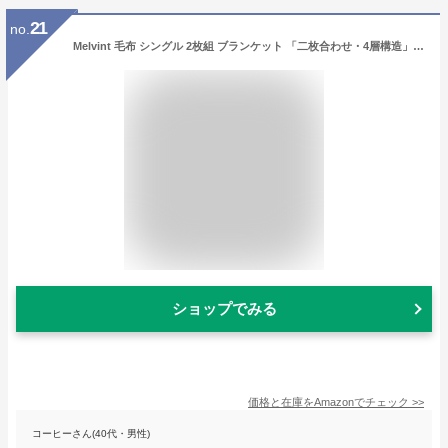
21
no.
Melvint 毛布 シングル 2枚組 ブランケット 「二枚合わせ・4層構造」 冬用 吸湿発熱 厚手 暖かい マイクロファイバー 柔らかく肌触り 洗える 静電防止 抗菌防臭 毛玉なし タオルケット フランネル (ダックグレー 140*200cm)
ショップでみる
価格と在庫を
Amazon
でチェック
>>
コーヒーさん(40代・男性)