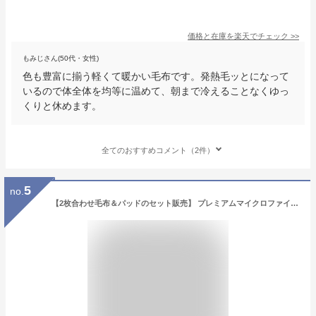
価格と在庫を
楽天
でチェック
>>
もみじさん(50代・女性)
色も豊富に揃う軽くて暖かい毛布です。発熱毛ッとになって
いるので体全体を均等に温めて、朝まで冷えることなくゆっ
くりと休めます。
全てのおすすめコメント（2件）
5
no.
【2枚合わせ毛布＆パッドのセット販売】 プレミアムマイクロファイバー 毛布＆パッド gran グラン 2枚合わせ毛布＆パッドのセット販売 発熱わた入り シングル 毛布 パッド 軽量 かわいい マイクロファイバー 冬 マイクロファイバー 保温性