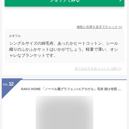
価格と在庫を
楽天
でチェック
>>
かずフル
シングルサイズの綿毛布、あったかヒートコットン、シール
織りのふかふかケットはいかがでしょう。軽量で薄い、オシ
ャレなブランケットです。
全てのおすすめコメント
(
1
件)
>
12
no.
RAKU HOME 「ノーベル賞グラフェン+エアロゲル」毛布 掛け布団 冬用 あったか 冬 シングル 一枚2役 アルミ蒸着加工 新6層構造 極暖 軽量 断熱 光触媒加工 抗菌防臭防ダニ ループ付き 冬毛布 2枚合わせ 布団 ニューマイヤ生地 静電気防止 保湿加工 暖かい 保温 蓄熱 なめらか ふわふわ 洗える 150×210cm グレー