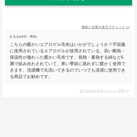
価格と在庫を
楽天
でチェック
>>
むるる(40代・男性)
こちらの暖かいエアロゲル毛布はいかがでしょうか？宇宙服
に使用されているエアロゲルが使用されている、高い断熱・
保温性が備わった暖かい毛布です。発熱・蓄熱する綿など6
層で組み合わされていて、寒い季節に蒸れずに暖かく使用で
きます。洗濯機で丸洗いできるのでいつでも清潔に使用でき
る商品でお勧めです。
全てのおすすめコメント
(
1
件)
>