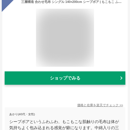
三層構造 合わせ毛布 シングル 140×200cm シープボア | もこもこ ふわふわ あったか 厚手 毛布 吸湿発熱 洗える 丸洗い 襟付き 中綿入り ひざ掛け ブランケット 肩掛け 車内 お昼寝 お昼寝ケット 子供 安眠 快眠 掛け布団 冬布団 秋 冬 シンプル かわいい おしゃれ
ショップでみる
価格と在庫を
楽天
でチェック
>>
あかり(40代・女性)
シープボアというふわふわ、もこもこな肌触りの毛布は体が
気持ちよく包み込まれる感覚が癖になります。中綿入りの三