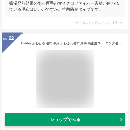
吸湿発熱効果のある厚手のマイクロファイバー素材が使われ
ている毛布はいかがですか。抗菌防臭タイプです。
全てのおすすめコメント
(
1
件)
>
22
no.
Baldur ふわとろ 毛布 冬用 ふわふわ毛布 厚手 高密度 3cm ロング毛 ひざ掛け ソファー掛け モコモコ毛布 柔らかく肌触 暖かい 丸洗い 可能 ぬくもりキープ(ピンクベージュ, 180×200㎝)
ショップでみる