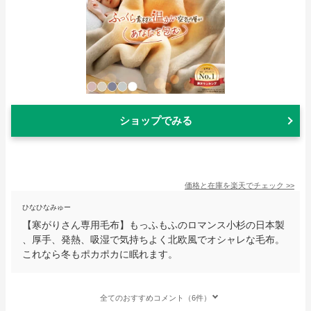
ショップでみる
価格と在庫を
楽天
でチェック
>>
ひなひなみゅー
【寒がりさん専用毛布】もっふもふのロマンス小杉の日本製
、厚手、発熱、吸湿で気持ちよく北欧風でオシャレな毛布。
これなら冬もポカポカに眠れます。
全てのおすすめコメント（6件）