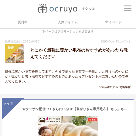
受付中
人気アイテム
マイページ
本ページはプロモーションを含みます
最終更新日：2026/04/10
9095
View
43
コメント
決定
とにかく最強に暖かい毛布のおすすめがあったら教
えてください
最強に暖かい毛布を探してます。今まで使った毛布で一番暖かいと思うものやとに
かく暖かいと思う毛布でおすすめのものがあったらプレゼント用に買いたいので教
えてください。
ocruyo(オクルヨ)編集部
1
no.
★クーポン配信中！さらにP5倍★【寒がりさん専用毛布】 もっふもふの 毛布 厚手 ロマンス小杉 日本製 シングル セミダブル ダブル ブランケット 極厚 毛布 ホワイト 白 あったか 暖かい 発熱 ふわふわ 軽量 ボリューム 吸湿 無地 厚い 2枚セット 2枚組 吸湿発熱