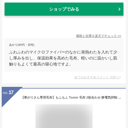
ショップでみる
価格と在庫を
楽天
でチェック
>>
あかり(40代・女性)
ふわふわのマイクロファイバーのなかに発熱わたを入れて少
し厚みを出し、保温効果を高めた毛布。軽いのに温かいし肌
触りもよくて最高の寝心地ですよ。
全てのおすすめコメント
(
1
件)
>
17
no.
【寒がりさん専用毛布】もふもふ Tomin 毛布 2枚合わせ 静電気抑制 ロマンス小杉 シングル ブランケット 軽量 日本製 毛布 ハイボリューム 厚手 可愛い 合わせ毛布 あったか 暖かい 衿付き えり 二枚合わせ ふかふか ふわふわ 分厚い 極厚 厚い 襟付き かわいい