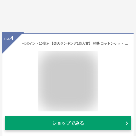
4
no.
≪ポイント10倍≫ 【楽天ランキング1位入賞】 発熱 コットンケット ふかふかケット シングル 快眠くらぶ限定カラー ロマンス小杉正規品 秋用 毛布 シール織り 発熱ヒート ブランケット オールシーズン エアコン対策 暖かい 軽い
ショップでみる