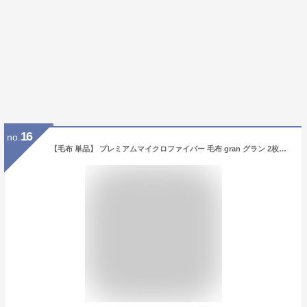
16
no.
【毛布 単品】 プレミアムマイクロファイバー 毛布 gran グラン 2枚合わせ毛布単品 発熱わた入り キング キングベッド キングサイズ 毛布 毛布単品のみ 保温性 冬物アイテム 軽量 かわいい マイクロファイバー 冬 マイクロファイバー