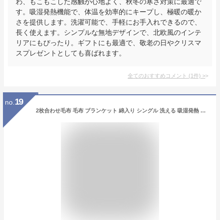
わ、もこもこした感触が心地よく、秋冬の寒さ対策に最適で
す。吸湿発熱機能で、体温を効率的にキープし、極暖の暖か
さを提供します。洗濯可能で、手軽にお手入れできるので、
長く使えます。シンプルな無地デザインで、北欧風のインテ
リアにもぴったり。ギフトにも最適で、敬老の日やクリスマ
スプレゼントとしても喜ばれます。
全てのおすすめコメント
(
1
件)
>
19
no.
2枚合わせ毛布 毛布 ブランケット 綿入り シングル 洗える 吸湿発熱 極暖 あったか 暖かい 冬用 防寒対策 寒さ対策 ボリューム 掛け布団 布団 ふとん 寝具 ふわふわ もこもこ 秋冬 エムールヒートプラス 無地 北欧 敬老の日 クリスマス ギフト 送料無料 エムールライフ