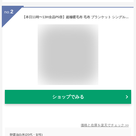
2
no.
【本日11時〜13H全品P5倍】超極暖毛布 毛布 ブランケット シングル 保温率87.2％ 洗える 吸湿発熱 極暖 あったか 暖かい 冬用 防寒対策 寒さ対策 ボリューム 掛け布団 布団 ふとん 寝具 ふわふわ ふわもこ 秋冬 エムールヒートプラス 無地 北欧 もこもこ クリスマス ギフト
ショップでみる
価格と在庫を
楽天
でチェック
>>
卵醤油白米(20代・女性)