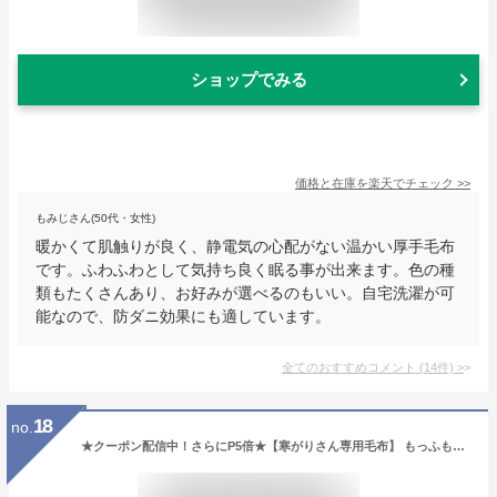
ショップでみる
価格と在庫を
楽天
でチェック
>>
もみじさん(50代・女性)
暖かくて肌触りが良く、静電気の心配がない温かい厚手毛布
です。ふわふわとして気持ち良く眠る事が出来ます。色の種
類もたくさんあり、お好みが選べるのもいい。自宅洗濯が可
能なので、防ダニ効果にも適しています。
全てのおすすめコメント
(
14
件)
>
18
no.
★クーポン配信中！さらにP5倍★【寒がりさん専用毛布】 もっふもふの 毛布 厚手 ロマンス小杉 日本製 シングル セミダブル ダブル ブランケット 極厚 毛布 ホワイト 白 あったか 暖かい 発熱 ふわふわ 軽量 ボリューム 吸湿 無地 厚い 2枚セット 2枚組 吸湿発熱