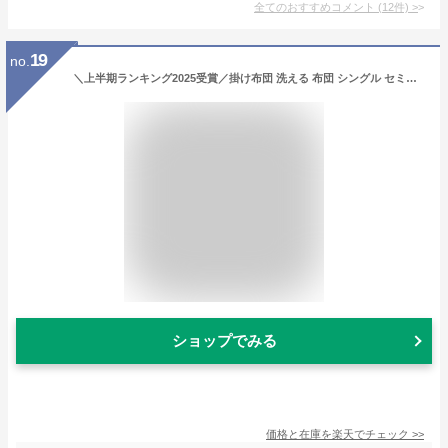
全てのおすすめコメント
(
12
件)
>
19
no.
＼上半期ランキング2025受賞／掛け布団 洗える 布団 シングル セミダブル ダブル シンサレート 暖かい 洗濯 丸洗い 軽量 軽い 冬 冬用 冬掛け布団 毛布 掛け毛布 リバーシブル おしゃれ マイクロファイバー フランネル 冬用掛け布団 ふわふわ
ショップでみる
価格と在庫を
楽天
でチェック
>>