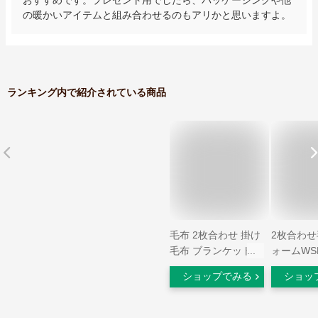
の暖かいアイテムと組み合わせるのもアリかと思いますよ。
ランキング内で紹介されている商品
毛布 2枚合わせ 掛け
2枚合わせ
毛布 ブランケット
ォームWSP 
ダブル 厚手 フラン
【玄関先迄
ショップでみる
ショッ
ネル ボア シープボ
トリ 【創
ア マイクロファイバ
定価格：1
ー 吸湿 発熱 あった