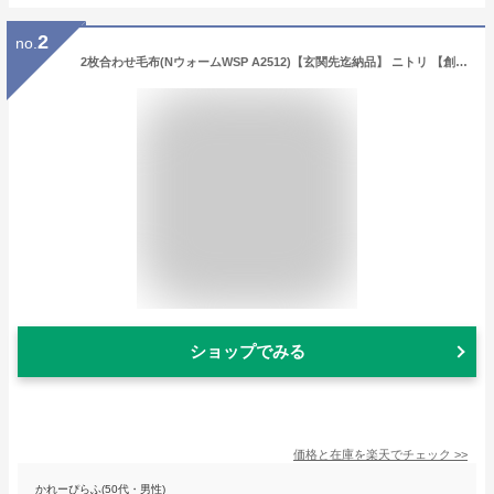
2
no.
2枚合わせ毛布(NウォームWSP A2512)【玄関先迄納品】 ニトリ 【創業祭期間限定価格：1/5まで】
ショップでみる
価格と在庫を
楽天
でチェック
>>
かれーぴらふ(50代・男性)