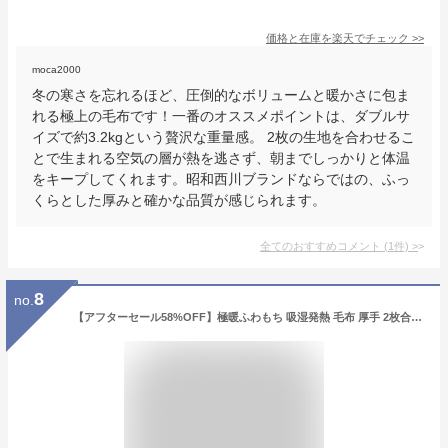
価格と在庫を
楽天
でチェック
>>
moca2000
冬の寒さを忘れるほど、圧倒的なボリュームと暖かさに包ま
れる極上の毛布です！一番のオススメポイントは、ダブルサ
イズで約3.2kgという贅沢な重量感。 2枚の生地を合わせるこ
とで生まれる空気の層が熱を逃さず、朝までしっかりと体温
をキープしてくれます。昭和西川ブランドならではの、ふっ
くらとした厚みと確かな品質が感じられます。
全てのおすすめコメント
(
1
件)
>
8
no.
【アフターセール58%OFF】極暖ふわもち 吸湿発熱 毛布 厚手 2枚合わせ マイクロファイバー フランネル 掛け毛布 シングル セミダブル ダブル 洗える えり付き マイヤー毛布 掛け布団代用 静電気防止 抗菌防臭 軽量 あったか ブランケット 秋冬 寝具 節電対策 ss