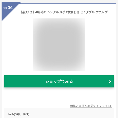
14
no.
【楽天1位】4層 毛布 シングル 厚手 2枚合わせ セミダブル ダブル ブランケット 冬 ふわふわ マイクロファイバー フランネル ふんわり あったか 暖かい 洗える おしゃれ 抗菌 防臭 静電気防止
ショップでみる
価格と在庫を
楽天
でチェック
>>
bells(60代・男性)