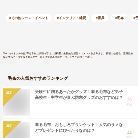
か 両面使える 洗え
る 三層構造 ふわふ
わ もこもこ 北欧 イ
#その他シーン・イベント
#インテリア・雑貨
#寝具
#毛布
#
ンテリア・寝具 秋
冬用 寒さ対策 オー
ルシーズン
180×200cm
※
ocruyo(オクルヨ)
に寄せられた投稿内容は、投稿者の主観的な感想・コメントを含みます。 投稿の信憑性・正確性を
保証することはできませんので、あくまで参考情報の一つとしてご利用ください。
毛布
の人気おすすめランキング
受験生に贈るあったかグッズ！着る毛布など男子
決定
高校生・中学生が喜ぶ防寒グッズのおすすめは？
20
回答
着る毛布｜おもしろブランケット！人気のサメな
決定
どプレゼントにぴったりなのは？
44
回答