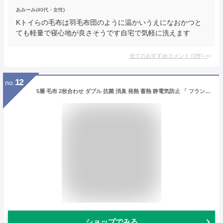
あみーみ(40代・女性)
Kトイらの毛布は羽毛布団のように温かいうえになおかつと
ても軽量で寝心地が良さそうです自宅で気軽に洗えます
全てのおすすめコメント
(
2
件)
>
12
no.
5層 毛布 2枚合わせ ダブル 抗菌 消臭 発熱 蓄熱 静電気防止 「 フラン 2枚合わせ毛布 (トップサーモSP) 」 ダブル：約180×200cm 厚手 洗える 毛布 あったか 冬 フランネル 車中泊 ブランケット
ショップでみる