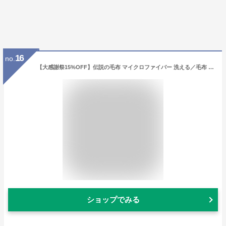
16
no.
【大感謝祭15%OFF】伝説の毛布 マイクロファイバー 洗える／毛布 シングル 冬用 毛布 ダブル 毛布 セミダブル ブランケット ひざ掛け 毛布 ふわとろ 毛布 ふわふわ 毛布 あったか 洗濯可 掛け毛布 yrh /bon moment ボンモマン【送料無料】
ショップでみる