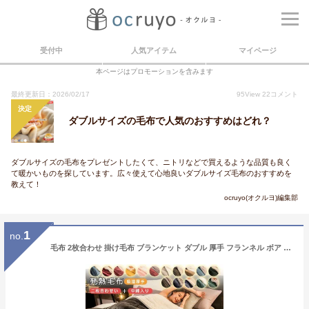
受付中
人気アイテム
マイページ
本ページはプロモーションを含みます
最終更新日：2026/02/17
95
View
22
コメント
決定
ダブルサイズの毛布で人気のおすすめはどれ？
ダブルサイズの毛布をプレゼントしたくて、ニトリなどで買えるような品質も良く
て暖かいものを探しています。広々使えて心地良いダブルサイズ毛布のおすすめを
教えて！
ocruyo(オクルヨ)編集部
1
no.
毛布 2枚合わせ 掛け毛布 ブランケット ダブル 厚手 フランネル ボア シープボア マイクロファイバー 吸湿 発熱 あったか 両面使える 洗える 三層構造 ふわふわ もこもこ 北欧 インテリア・寝具 秋 冬用 寒さ対策 オールシーズン 180×200cm