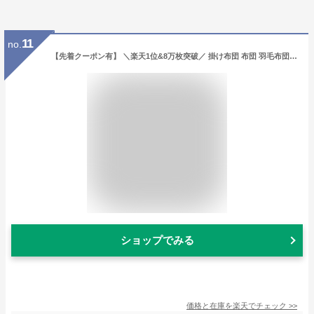
11
no.
【先着クーポン有】 ＼楽天1位&8万枚突破／ 掛け布団 布団 羽毛布団のように 暖かい 掛け布団 シングル ダブル セミダブル 掛け布団 冬 冬用 シンサレート 掛け布団 洗える あったか 冬用掛け布団 冬布団 掛ふとん 掛布団 冬 かけ布団 合掛け NENEKO
ショップでみる
価格と在庫を
楽天
でチェック
>>