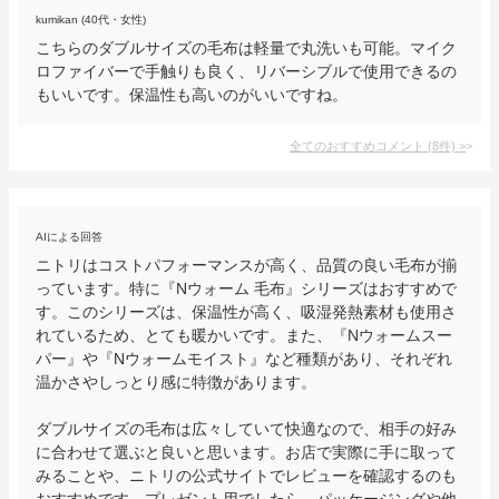
kumikan (40代・女性)
こちらのダブルサイズの毛布は軽量で丸洗いも可能。マイク
ロファイバーで手触りも良く、リバーシブルで使用できるの
もいいです。保温性も高いのがいいですね。
全てのおすすめコメント
(
8
件)
>
AIによる回答
ニトリはコストパフォーマンスが高く、品質の良い毛布が揃
っています。特に『Nウォーム 毛布』シリーズはおすすめで
す。このシリーズは、保温性が高く、吸湿発熱素材も使用さ
れているため、とても暖かいです。また、『Nウォームスー
パー』や『Nウォームモイスト』など種類があり、それぞれ
温かさやしっとり感に特徴があります。

ダブルサイズの毛布は広々していて快適なので、相手の好み
に合わせて選ぶと良いと思います。お店で実際に手に取って
みることや、ニトリの公式サイトでレビューを確認するのも
おすすめです。プレゼント用でしたら、パッケージングや他