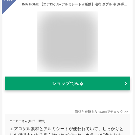
IMA HOME 【エアロゲル×アルミシートＷ断熱】毛布 ダブル 冬 厚手 2枚合わせ 6重保温 ふわふわ あったか毛布 冬用 3重抗菌防臭防ダニ 吸湿発熱 W静電気防止 暖かい 掛け布団 もこもこ 宇宙服素材 軽量 襟付き 洗える 180×200cm ネイビー
ショップでみる
価格と在庫を
Amazon
でチェック
>>
コーヒーさん(40代・男性)
エアロゲル素材とアルミシートが使われていて、しっかりと
した保温力のある毛布はいかがですか。カラーは5色ありま