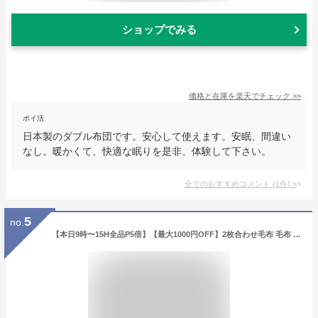
ショップでみる
価格と在庫を
楽天
でチェック
>>
ポイ活
日本製のダブル布団です。安心して使えます。安眠、間違い
なし。暖かくて、快適な眠りを是非、体験して下さい。
全てのおすすめコメント
(
1
件)
>
5
no.
【本日9時〜15H全品P5倍】【最大1000円OFF】2枚合わせ毛布 毛布 ブランケット シングル ダブル クイーン ふわふわ ファー 極暖 吸湿発熱 あったか 暖か 温か 洗える 冬用 防寒対策 寒さ対策 綿入り 二枚合わせ 掛け布団 布団 ふとん 寝具 もこもこ 秋 冬 ヒートプラス 無地