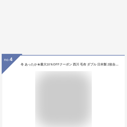
4
no.
冬 あったか★最大10％OFFクーポン 西川 毛布 ダブル 日本製 2枚合わせ 二枚合わせ もふもふ あったかボリューム 厚手 洗える ブランケット アクリル毛布 合わせ毛布 暖かい 衿付き 静電気防止 無地 ローズオイル配合 東京西川 西川リビング 京都西川