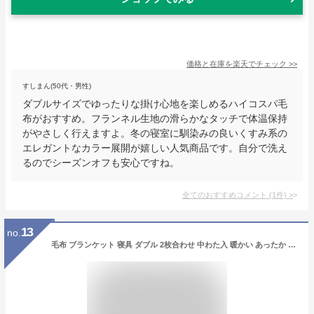
価格と在庫を
楽天
でチェック
>>
すしまん(50代・男性)
ダブルサイズでゆったりな掛け心地を楽しめるハイコスパ毛
布がおすすめ。フランネル生地の滑らかなタッチで体温保持
がやさしく行えますよ。冬の寝室に馴染みの良いくすみ系の
エレガントなカラー展開が嬉しい人気商品です。自分で洗え
るのでシーズンオフも安心ですね。
全てのおすすめコメント
(
1
件)
>
13
no.
毛布 ブランケット 寝具 ダブル 2枚合わせ 中わた入 暖かい あったか 吸湿発熱 蓄熱綿 保温 静電気軽減 厚手 しっとり なめらか フランネル 洗える うるとろ 冬 グレー ピンク ホワイト ニッセン nissen