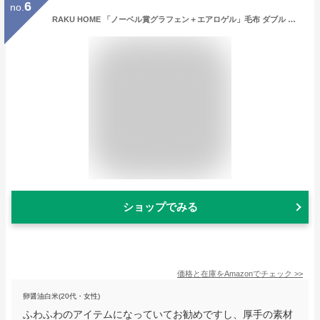
6
no.
RAKU HOME 「ノーベル賞グラフェン＋エアロゲル」毛布 ダブル 冬 あったか アルミ蒸着加工 厚手 冬用 新6層構造 遠赤外線 発熱 断熱 軽量 極暖 掛け毛布 襟付き 綿入り 2枚合わせ 光触媒加工 抗菌防臭防ダニ ニューマイヤ 静電気防止 暖かい ムレにくい ふわふわ 洗える 掛け布団 180×200cm グレー
ショップでみる
価格と在庫を
Amazon
でチェック
>>
卵醤油白米(20代・女性)
ふわふわのアイテムになっていてお勧めですし、厚手の素材