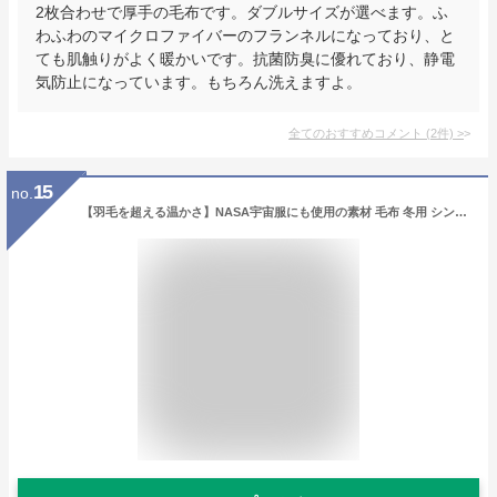
2枚合わせで厚手の毛布です。ダブルサイズが選べます。ふ
わふわのマイクロファイバーのフランネルになっており、と
ても肌触りがよく暖かいです。抗菌防臭に優れており、静電
気防止になっています。もちろん洗えますよ。
全てのおすすめコメント
(
2
件)
>
15
no.
【羽毛を超える温かさ】NASA宇宙服にも使用の素材 毛布 冬用 シングル セミダブル ダブルサイズ あったか 吸湿発熱 ブランケット 合わせ毛布 掛け毛布 襟付き ひざ掛け 暖かい 厚手 軽量 洗える ふわふわ 抗菌防臭 静電防止 おしゃれ