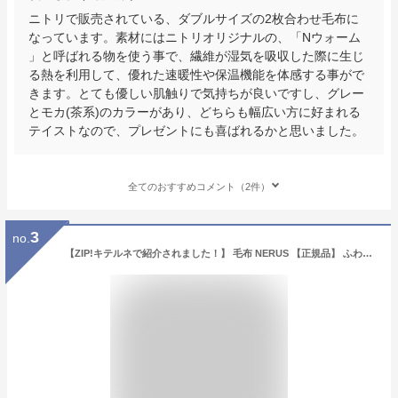
ニトリで販売されている、ダブルサイズの2枚合わせ毛布に
なっています。素材にはニトリオリジナルの、「Nウォーム
」と呼ばれる物を使う事で、繊維が湿気を吸収した際に生じ
る熱を利用して、優れた速暖性や保温機能を体感する事がで
きます。とても優しい肌触りで気持ちが良いですし、グレー
とモカ(茶系)のカラーがあり、どちらも幅広い方に好まれる
テイストなので、プレゼントにも喜ばれるかと思いました。
全てのおすすめコメント（2件）
3
no.
【ZIP!キテルネで紹介されました！】 毛布 NERUS 【正規品】 ふわとろ毛布 もこもこ毛布 ブランケット モコモコ とろとろ ふわふわ 毛布 シングル セミダブル ダブル ハーフ ふわもこ ポコポコ ひざ掛け 2枚合わせ 厚手 秋冬 Branchpoint