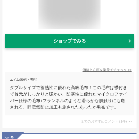
ショップでみる
価格と在庫を
楽天
でチェック
>>
エイム(50代・男性)
ダブルサイズで蓄熱性に優れた高級毛布！この毛布は襟付き
で首元がしっかりと暖かい、防寒性に優れたマイクロファイ
バー仕様の毛布♪フランネルのような滑らかな肌触りにも癒
される、静電気防止加工も施されたあったか毛布です。
全てのおすすめコメント
(
1
件)
>
9
no.