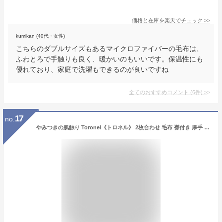
価格と在庫を
楽天
でチェック
>>
kumikan (40代・女性)
こちらのダブルサイズもあるマイクロファイバーの毛布は、
ふわとろで手触りも良く、暖かいのもいいです。保温性にも
優れており、家庭で洗濯もできるのが良いですね
全てのおすすめコメント
(
6
件)
>
17
no.
やみつきの肌触り Toronel《トロネル》 2枚合わせ 毛布 襟付き 厚手 洗える ブランケット 掛け毛布 マイクロファイバー フランネル 二枚合わせ 暖かい 掛毛布 掛け布団 掛けふとん ふわふわ シングル セミダブル ダブル 秋冬 冬 冬用 あったかい