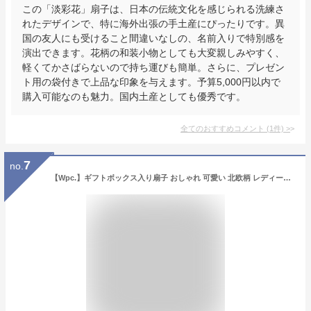
この「淡彩花」扇子は、日本の伝統文化を感じられる洗練さ
れたデザインで、特に海外出張の手土産にぴったりです。異
国の友人にも受けること間違いなしの、名前入りで特別感を
演出できます。花柄の和装小物としても大変親しみやすく、
軽くてかさばらないので持ち運びも簡単。さらに、プレゼン
ト用の袋付きで上品な印象を与えます。予算5,000円以内で
購入可能なのも魅力。国内土産としても優秀です。
全てのおすすめコメント
(
1
件)
>
7
no.
【Wpc.】ギフトボックス入り扇子 おしゃれ 可愛い 北欧柄 レディース 女性 ギフト プレゼント／Wpc.（WPC）