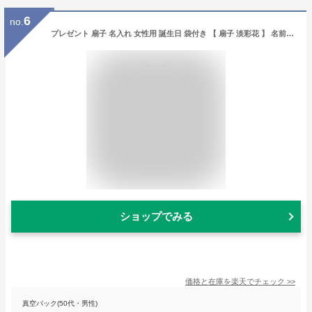
6
no.
プレゼント 扇子 名入れ 女性用 誕生日 袋付き 【 扇子 淡彩花 】 名前入り 夏 ギフト おしゃれ かわいい 扇子袋 せんす センス 和装小物 花柄 レディース 名入り 50代 60代 女性 誕生日 母親 義母 祖母 還暦 古希 定年 退職 祝い 母の日 父の日 孫
ショップでみる
価格と在庫を
楽天
でチェック
>>
真空パック(50代・男性)