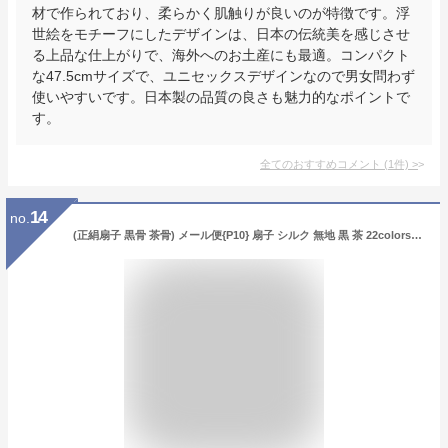
材で作られており、柔らかく肌触りが良いのが特徴です。浮
世絵をモチーフにしたデザインは、日本の伝統美を感じさせ
る上品な仕上がりで、海外へのお土産にも最適。コンパクト
な47.5cmサイズで、ユニセックスデザインなので男女問わず
使いやすいです。日本製の品質の良さも魅力的なポイントで
す。
全てのおすすめコメント
(
1
件)
>
14
no.
(正絹扇子 黒骨 茶骨) メール便{P10} 扇子 シルク 無地 黒 茶 22colors 男性用 女性用 男女兼用 レディース メンズ