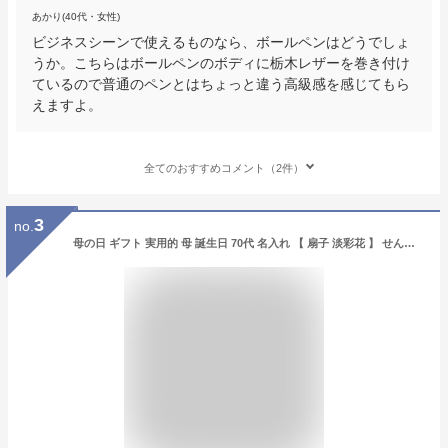
あかり(40代・女性)
ビジネスシーンで使えるものなら、ボールペンはどうでしょ
うか。こちらはボールペンのボディに栃木レザーを巻き付け
ているので普通のペンとはちょっと違う高級感を感じてもら
えますよ。
全てのおすすめコメント（2件）
3
no.
母の日 ギフト 実用的 母 誕生日 70代 名入れ 【 扇子 淡彩花 】 せんす 女性用 レディース 婦人用 和風 桜 花柄 誕生日 60代 80代 90代 女 義母 祖母 お母さん 還暦祝い 古希祝い 還暦 古希 喜寿 傘寿 米寿 卒寿 長寿 祝い お祝い 名前入り ギフト 暑さ対策