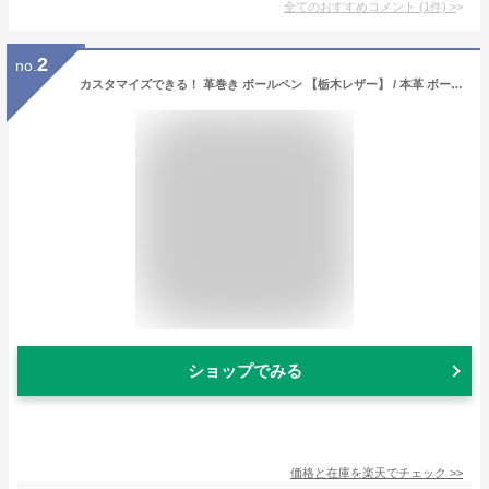
全てのおすすめコメント
(
1
件)
>
2
no.
カスタマイズできる！ 革巻き ボールペン 【栃木レザー】 / 本革 ボールペン 革 / ペン 筆記具 / 日本製 手作り / ヌメ革 / コンパクト おしゃれ シンプル ビジネス用 ギフト 贈り物 / 名入れ 可能 /
ショップでみる
価格と在庫を
楽天
でチェック
>>