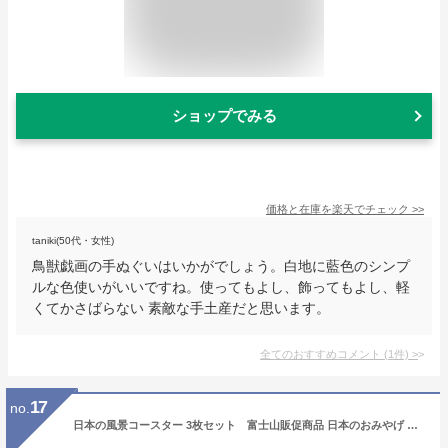
ショップでみる
価格と在庫を
楽天
でチェック
>>
taniki(50代・女性)
鳥獣戯画の手ぬぐいはいかがでしょう。白地に藍色のシンプ
ルな色使いがいいですね。使ってもよし、飾ってもよし、軽
くてかさばらない 素敵な手土産だと思います。
全てのおすすめコメント
(
1
件)
>
17
no.
日本の風景コースター 3枚セット 富士山販促商品 日本のおみやげ 日本のお土産ホームステイのおみやげ 日本土産 インテリア メール便 送料無料