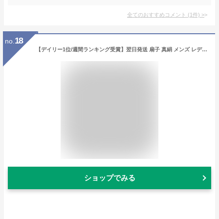
全てのおすすめコメント
(
1
件)
>
18
no.
【デイリー1位/週間ランキング受賞】翌日発送 扇子 真絹 メンズ レディース 丈夫 袋付き 箱付き タッセル付き 人気 おしゃれ シルク扇子 軽量 大きい 扇子 桔梗 手作り 茶道 踊り 京都 花火 お土産 浴衣 着物 小物 センス 和柄 高級 ギフト 折りたたみ 送料無料
ショップでみる