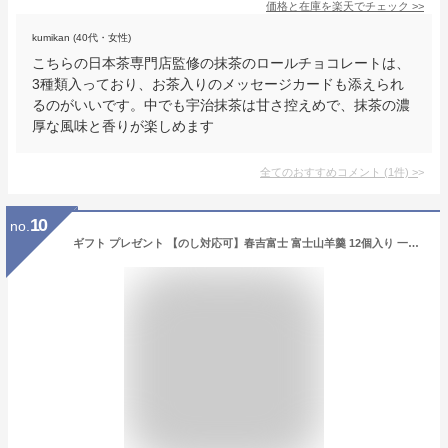
価格と在庫を
楽天
でチェック
>>
kumikan (40代・女性)
こちらの日本茶専門店監修の抹茶のロールチョコレートは、
3種類入っており、お茶入りのメッセージカードも添えられ
るのがいいです。中でも宇治抹茶は甘さ控えめで、抹茶の濃
厚な風味と香りが楽しめます
全てのおすすめコメント
(
1
件)
>
10
no.
ギフト プレゼント 【のし対応可】春吉富士 富士山羊羹 12個入り 一口 スイーツ 羊羹 ようかん ギフト バレンタイン ホワイトデー 和菓子 2023 お土産 日本お土産 美味しい インスタ映え 送別品 粗品 プチギフト お供え 退職 お菓子 帰省土産