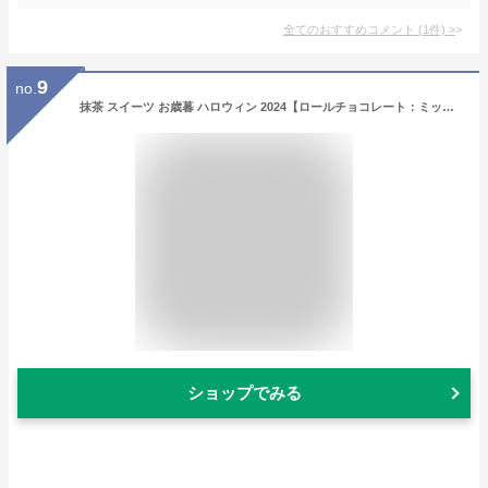
全てのおすすめコメント
(
1
件)
>
9
no.
抹茶 スイーツ お歳暮 ハロウィン 2024【ロールチョコレート：ミックス】抹茶 チョコレート 抹茶スイーツ 日本茶専門店監修！バレンタインデー チョコ ギフト 母の日 花以外 プレゼントお返し 3000円 お取り寄せ 宇治抹茶 ホワイトチョコ 白樺（狭山茶問屋 鈴木園）
ショップでみる