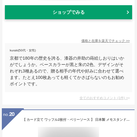
ショップでみる
価格と在庫を
楽天
でチェック
>>
kuraki(50代・女性)
京都で180年の歴史を誇る、漆器の井助の蒔絵しおりはいか
がでしょうか。ベースカラーが黒と朱の2色、デザインがそ
れぞれ3種あるので、贈る相手の年代や好みに合わせて選べ
ます。たとえ100枚あっても軽くてかさばらないのもお勧め
ポイントです。
全てのおすすめコメント
(
1
件)
>
20
no.
【 カード立て ワッフル2枚付・ベリーソース 】 日本製 メモスタンド 小物 食品サンプル おもしろ プレゼント かわいい おしゃれ ハンドメイド 模型 フェイクフード フード 食べ物 パーツ 撮影 ぬい撮 ユニーク