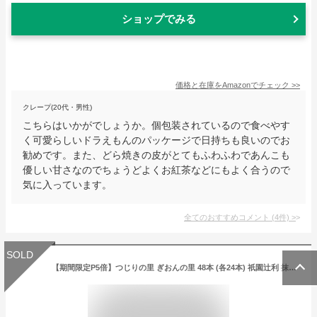
ショップでみる
価格と在庫を
Amazon
でチェック
>>
クレープ(20代・男性)
こちらはいかがでしょうか。個包装されているので食べやす
く可愛らしいドラえもんのパッケージで日持ちも良いのでお
勧めです。また、どら焼きの皮がとてもふわふわであんこも
優しい甘さなのでちょうどよくお紅茶などにもよく合うので
気に入っています。
全てのおすすめコメント
(
4
件)
>
SOLD
【期間限定P5倍】つじりの里 ぎおんの里 48本 (各24本) 祇園辻利 抹茶菓子 詰め合わせ 京都 抹茶 宇治抹茶 宇治茶 お茶菓子 茶菓子お菓子 菓子 和菓子 京都菓子 洋菓子 焼き菓子 スイーツ 和スイーツ 個包装 小分け 高級 京都土産 ギフト プレゼント 贈り物 お取り寄せ