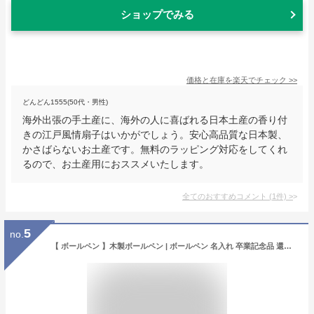
ショップでみる
価格と在庫を
楽天
でチェック
>>
どんどん1555(50代・男性)
海外出張の手土産に、海外の人に喜ばれる日本土産の香り付
きの江戸風情扇子はいかがでしょう。安心高品質な日本製、
かさばらないお土産です。無料のラッピング対応をしてくれ
るので、お土産用におススメいたします。
全てのおすすめコメント
(
1
件)
>
5
no.
【 ボールペン 】木製ボールペン | ボールペン 名入れ 卒業記念品 還暦祝い 記念品 誕生日 ペン 名入れ無料 ギフト ショップ 記念日のお店 退職祝い かっこいい 1個から 部活 引退 プレゼント 男性 女性 転勤 お礼 プレゼント お礼の品 退職 合格祝い 就職祝い 入社