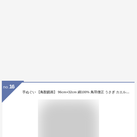
16
no.
手ぬぐい 【鳥獣戯画】 96cm×32cm 綿100% 鳥羽僧正 うさぎ カエル 猿 擬人化 絵巻物 ユーモア てぬぐい 高山寺 タペストリー 子孫繁栄 家内安全 縁結び 日本最古の漫画 夏 浴衣のお供に グッズ