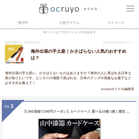
受付中
人気アイテム
マイページ
本ページはプロモーションを含みます
最終更新日：2026/04/10
1108
View
24
コメント
決定
海外出張の手土産｜かさばらない人気のおすすめ
は？
海外出張の手土産に、かさばらないものはありますか？海外の人に喜ばれる日本土
産が知りたいです。ビジネスの場面で喜ばれる、日本のグッズや高級なお菓子など
おすすめを教えて！
ocruyo(オクルヨ)編集部
1
no.
【LINE登録で300円クーポン】カードケース 選べる10種 1個 ( 漆芸 名入れ有料 メンズ レディース 名刺ケース カードケース 女性 山中漆器 結婚 出産 内祝い 引き出物 金婚式 誕生日プレゼント 還暦祝い 古希 喜寿 米寿 退職 定年 プレゼント お祝い )