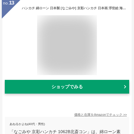
13
no.
ハンカチ 綿ローン 日本製 [なごみや] 京彩ハンカチ 日本画 浮世絵 海外お土産 外国人 ユニセックス 47.5cm 1062B北斎コン
ショップでみる
価格と在庫を
Amazon
でチェック
>>
あねるかよね(40代・男性)
「なごみや 京彩ハンカチ 1062B北斎コン」は、綿ローン素