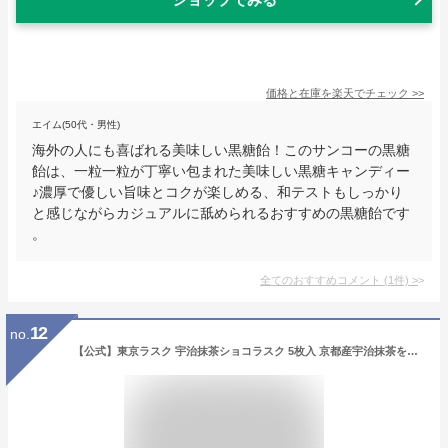
価格と在庫を
楽天
でチェック
>>
エイム(50代・男性)
海外の人にも喜ばれる美味しい黒糖飴！このサンコーの黒糖
飴は、一粒一粒が丁寧い包まれた美味しい黒糖キャンディー
♪濃厚で優しい旨味とコクが楽しめる、和テストもしっかり
と感じながらカジュアルに舐められるおすすめの黒糖飴です
。
全てのおすすめコメント
(
1
件)
>
12
no.
【公式】東京ラスク 宇治抹茶ショコラスク 5枚入 京都産宇治抹茶を練り込んだ抹茶チョコレートとラスクの出会い ギフト プレゼント お土産 お菓子