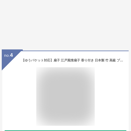
4
no.
【ゆうパケット対応】扇子 江戸風情扇子 香り付き 日本製 竹 高級 プレゼント ギフト 贈り物 せんす 竹 15間 7.5寸 22.5cm おしゃれ お土産 海外へ 京都 シンプル 無料ラッピング トンボ 龍 竹に鮎 牡丹 千鳥 市松に紗