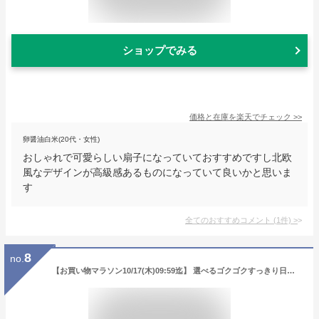
ショップでみる
価格と在庫を
楽天
でチェック
>>
卵醤油白米(20代・女性)
おしゃれで可愛らしい扇子になっていておすすめですし北欧
風なデザインが高級感あるものになっていて良いかと思いま
す
全てのおすすめコメント
(
1
件)
>
8
no.
【お買い物マラソン10/17(木)09:59迄】 選べるゴクゴクすっきり日本茶ティーバッグ みずたま農園製茶場 お茶 緑茶 深蒸し茶 煎茶 冷茶 水出し 国産 静岡 静岡茶 牧之原 牧之原茶 無添加 ティーパック 送料無料 大容量 メール便