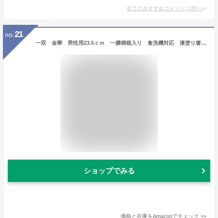
全てのおすすめコメント
(
1
件)
>
21
no.
一双 金華 男性用23.5ｃｍ 一膳桐箱入り 食洗機対応 漆塗り箸 父の日 ギフト お祝
ショップでみる
価格と在庫を
Amazon
でチェック
>>