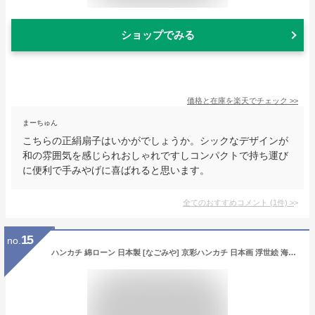
ショップでみる
価格と在庫を
楽天
でチェック
>>
まーちゅん
こちらの正絹扇子はいかがでしょうか。シックなデザインが
和の雰囲気を感じられおしゃれですしコンパクトで持ち運び
に便利で手みやげに喜ばれると思います。
全てのおすすめコメント
(
1
件)
>
15
no.
ハンカチ 綿ローン 日本製 [なごみや] 京彩ハンカチ 日本画 浮世絵 海外お土産 外国人 ユニセックス 47.5cm 575C三人美人ムラサキ