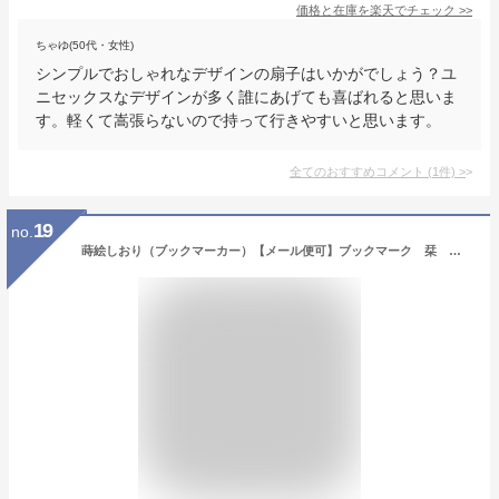
価格と在庫を
楽天
でチェック
>>
ちゃゆ(50代・女性)
シンプルでおしゃれなデザインの扇子はいかがでしょう？ユ
ニセックスなデザインが多く誰にあげても喜ばれると思いま
す。軽くて嵩張らないので持って行きやすいと思います。
全てのおすすめコメント
(
1
件)
>
19
no.
蒔絵しおり（ブックマーカー）【メール便可】ブックマーク 栞 外国人へのお土産（おみやげ） 海外への日本土産 プチギフト 和のプレゼント 京都 漆器