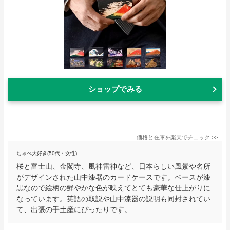
ショップでみる
価格と在庫を
楽天
でチェック
>>
ちゃぺ大好き(50代・女性)
桜と富士山、金閣寺、風神雷神など、日本らしい風景や名所
がデザインされた山中漆器のカードケースです。ベースが漆
黒なので絵柄の鮮やかな色が映えてとても豪華な仕上がりに
なっています。英語の取説や山中漆器の説明も同封されてい
て、出張の手土産にぴったりです。