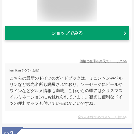
ショップでみる
価格と在庫を
楽天
でチェック
>>
kumikan (40代・女性)
こちらの最新のドイツのガイドブックは、ミュンヘンやベル
リンなど観光名所も網羅されており、ソーセージにビールや
ワインなどグルメ情報も満載。これからの季節はクリスマス
イルミネーションにも触れられています。観光に便利なドイ
ツの便利マップも付いているのがいいですね。
全てのおすすめコメント
(
1
件)
>
9
no.