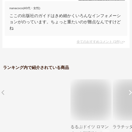
nanacoco(40代・女性)
ここの出版社のガイドはきめ細かくいろんなインフォメーシ
ョンがのっています。ちょっと重たいのが難点なんですけど
ね
全てのおすすめコメント
(
1
件)
>
ランキング内で紹介されている商品
るるぶドイツ ロマン
ララチッタ