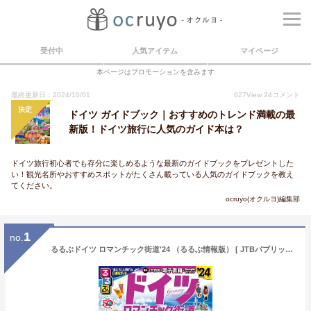
受付中
人気アイテム
マイページ
本ページはプロモーションを含みます
最終更新日：2024/10/01
627
View
24
コメント
決定
ドイツ ガイドブック｜おすすめのトレンド満載の最
新版！ドイツ旅行に人気のガイド本は？
ドイツ旅行初心者でも存分に楽しめるような最新のガイドブックをプレゼントした
い！観光名所やおすすめスポットがたくさん載っている人気のガイドブックを教え
てください。
ocruyo(オクルヨ)編集部
1
no.
るるぶドイツ ロマンチック街道'24 （るるぶ情報版） [ JTBパブリッシング 旅行ガイドブック編集部 ]