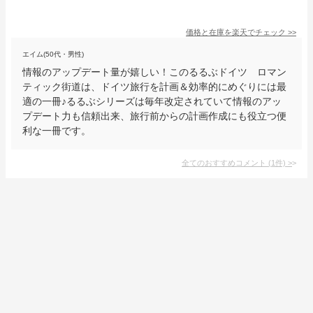
価格と在庫を
楽天
でチェック
>>
エイム(50代・男性)
情報のアップデート量が嬉しい！このるるぶドイツ ロマン
ティック街道は、ドイツ旅行を計画＆効率的にめぐりには最
適の一冊♪るるぶシリーズは毎年改定されていて情報のアッ
プデート力も信頼出来、旅行前からの計画作成にも役立つ便
利な一冊です。
全てのおすすめコメント
(
1
件)
>