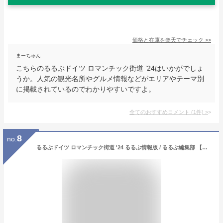
価格と在庫を
楽天
でチェック
>>
まーちゅん
こちらのるるぶドイツ ロマンチック街道 ’24はいかがでしょ
うか。人気の観光名所やグルメ情報などがエリアやテーマ別
に掲載されているのでわかりやすいですよ。
全てのおすすめコメント
(
1
件)
>
8
no.
るるぶドイツ ロマンチック街道 '24 るるぶ情報版 / るるぶ編集部 【ムック】