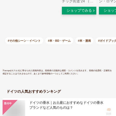
チック街道'24 （る
ン・ロマ
るぶ情報版） [ JTB
道・フラ
ショップでみる
ショッ
パブリッシング 旅行
(2019年版
ガイドブック編集部
]
#その他シーン・イベント
#本・BD・ゲーム
#本・漫画
#ガイドブッ
※
ocruyo(オクルヨ)
に寄せられた投稿内容は、投稿者の主観的な感想・コメントを含みます。 投稿の信憑性・正確性を
保証することはできませんので、あくまで参考情報の一つとしてご利用ください。
ドイツ
の人気おすすめランキング
ドイツの香水｜お土産におすすめなドイツの香水
受付中
ブランドなど人気のものは？
49
回答