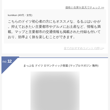
価格と在庫を
楽天
でチェック
>>
kumikan (40代・女性)
こちらのドイツ初心者の方にもオススメな、るるぶはいかが
。抑えておきたい主要都市やグルメにお土産など、情報も満
載。マップと主要都市の交通情報も掲載された付録も付いて
おり、効率よく旅を楽しむことができます。
全てのおすすめコメント
(
1
件)
>
12
no.
まっぷる ドイツ ロマンティック街道 (マップルマガジン 海外)