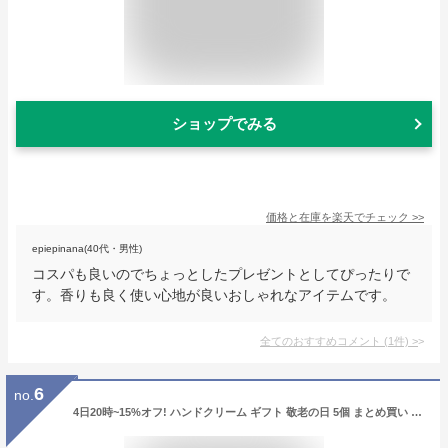
ショップでみる
価格と在庫を
楽天
でチェック
>>
epiepinana(40代・男性)
コスパも良いのでちょっとしたプレゼントとしてぴったりで
す。香りも良く使い心地が良いおしゃれなアイテムです。
全てのおすすめコメント
(
1
件)
>
6
no.
4日20時~15%オフ! ハンドクリーム ギフト 敬老の日 5個 まとめ買い ばらまき プレゼント ハンド クリーム ミニ サイズ 大量 ちょっとした お礼 退職 挨拶 産休 職場 お返し 500円以内 女性 かわいい ハンドクリームプレゼント コスメギフト ハンドクリームギフトセット