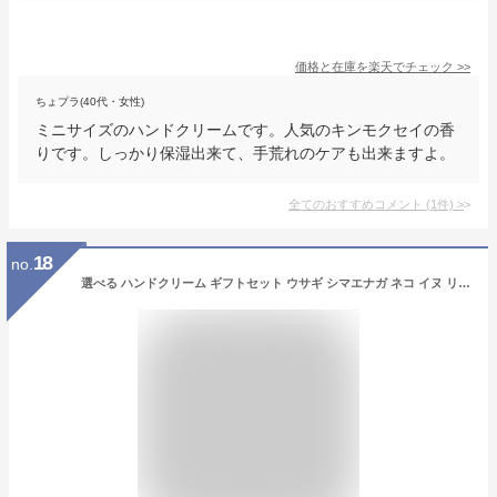
価格と在庫を
楽天
でチェック
>>
ちょプラ(40代・女性)
ミニサイズのハンドクリームです。人気のキンモクセイの香
りです。しっかり保湿出来て、手荒れのケアも出来ますよ。
全てのおすすめコメント
(
1
件)
>
18
no.
選べる ハンドクリーム ギフトセット ウサギ シマエナガ ネコ イヌ リス ビションフリーゼ 猫 犬 北海道 香り アニマル グッズ 雑貨 かわいい おしゃれ ばらまき 差し入れ 個包装 モフット プチギフト 1000円 以下 レディース 誕生日 新生活 秋 冬 クリスマス ギフト