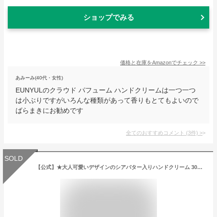
ショップでみる
価格と在庫を
Amazon
でチェック
>>
あみーみ(40代・女性)
EUNYULのクラウド パフューム ハンドクリームは一つ一つ
は小ぶりですがいろんな種類があって香りもとてもよいので
ばらまきにお勧めです
全てのおすすめコメント
(
3
件)
>
SOLD
【公式】★大人可愛いデザインのシアバター入りハンドクリーム 30ml★フレンズヒル toridori ネイル保護 香り付き おしゃれ くま 猫柄 うさぎ柄 鳥 シマエナガ まとめ買い プチギフト プレゼント プチプラ 金木犀 せっけん 花柄 500円 クッキー お菓子柄 北欧 オイル アロマ