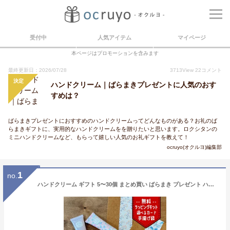
受付中
人気アイテム
マイページ
本ページはプロモーションを含みます
最終更新日：2026/07/28
3713
View
22
コメント
決定
ハンドクリーム｜ばらまきプレゼントに人気のおす
すめは？
ばらまきプレゼントにおすすめのハンドクリームってどんなものがある？お礼のば
らまきギフトに、実用的なハンドクリームをを贈りたいと思います。ロクシタンの
ミニハンドクリームなど、もらって嬉しい人気のお礼ギフトを教えて！
ocruyo(オクルヨ)編集部
1
no.
ハンドクリーム ギフト 5〜30個 まとめ買い ばらまき プレゼント ハンド クリーム ミニ サイズ 大量 ちょっとした お礼 退職 挨拶 産休 職場 お返し 500円以内 女性 かわいい ハンドクリームプレゼント コスメギフト ハンドクリームギフトセット おしゃれ ラッピング