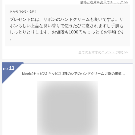
価格と在庫を
楽天
でチェック
>>
あかり(40代・女性)
プレゼントには、サボンのハンドクリームも良いですよ。サ
ボンらしい上品な良い香りで使うたびに癒されますし手肌も
しっとりとりします。お値段も1000円ちょっとてお手頃です
。
全てのおすすめコメント
(
3
件)
>
13
no.
kippis(キッピス) キッピス 3種のシアのハンドクリーム 北欧の街並み感じるスオミムスクの香り 40グラム (x 1)