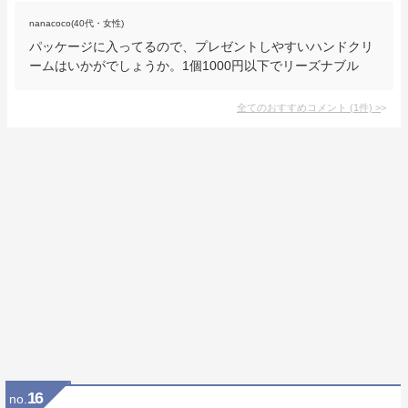
nanacoco(40代・女性)
パッケージに入ってるので、プレゼントしやすいハンドクリ
ームはいかがでしょうか。1個1000円以下でリーズナブル
全てのおすすめコメント
(
1
件)
>
16
no.