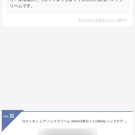
リームです。
全てのおすすめコメント
(
1
件)
>
11
no.
ロクシタン シア ハンドクリーム 10ml×3本セット(30ml) ハンドケア ミニサイズ L'OCCITANE ハンドケア [2127]メール便無料[A][TN100] シアバター ネイルケア プレゼント ギフト 母の日 クリスマス 誕生日 バレンタイン