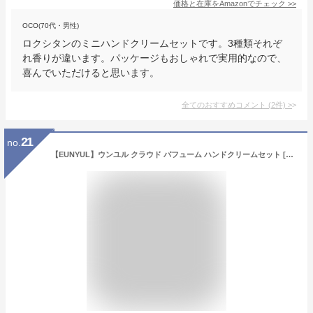
価格と在庫を
Amazon
でチェック
>>
OCO(70代・男性)
ロクシタンのミニハンドクリームセットです。3種類それぞ
れ香りが違います。パッケージもおしゃれで実用的なので、
喜んでいただけると思います。
全てのおすすめコメント
(
2
件)
>
21
no.
【EUNYUL】ウンユル クラウド パフューム ハンドクリームセット [50mlｘ5ea] 韓国スキンケア ハンドケア コスメ グレープフルーツ＆ベリー＆ホワイトムスク＆マンゴー＆ユズ フルーツ 香水 香り 乾燥した手や手のひらの潤い補給に Cloud Perfume Hand Cream 5ea