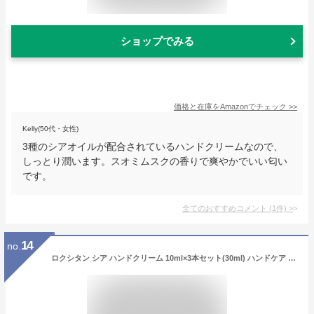
ショップでみる
価格と在庫を
Amazon
でチェック
>>
Kelly(50代・女性)
3種のシアオイルが配合されているハンドクリームなので、
しっとり潤います。スオミムスクの香りで爽やかでいい匂い
です。
全てのおすすめコメント
(
1
件)
>
14
no.
ロクシタン シア ハンドクリーム 10ml×3本セット(30ml) ハンドケア ミニサイズ L'OCCITANE ハンドケア [2127]メール便無料[A][TN100] シアバター ネイルケア プレゼント ギフト 母の日 クリスマス 誕生日 バレンタイン