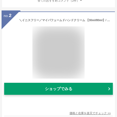
全てのおすすめコメント（2件）
2
no.
＼イニスフリー／マイパフュームドハンドクリーム 【30ml/80ml】/ 韓国コスメ / ハンドケア/ハンドクリーム/ 保湿 /INNISFREE / MY PERFUMED HAND CREAM
ショップでみる
価格と在庫を
楽天
でチェック
>>