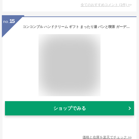
全てのおすすめコメント
(
1
件)
>
15
no.
コンコンブル ハンドクリーム ギフト まったり湯 パンと喫茶 ガーデンカフェ チョコレート工房 いちごカフェ お花の国のアリス 猫 猫雑貨 香り アニマル グッズ 雑貨 かわいい おしゃれ ばらまき 差し入れ 個包装 プチギフト 1000円 以下 ギフト レディース 誕生日 春 夏
ショップでみる
価格と在庫を
楽天
でチェック
>>