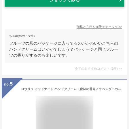
価格と在庫を
楽天
でチェック
>>
ちゃゆ(50代・女性)
フルーツの形のパッケージに入ってるのがかわいいこちらの
ハンドクリームはいかがでしょう？パッケージと同じフルー
ツの香りがするのも楽しいです。
全てのおすすめコメント
(
1
件)
>
5
no.
ロウリュ ミッドナイト ハンドクリーム（森林の香り／ラベンダーの香り） ハンドケア スキンケア 肌ケア レディース 日用品 小物 プレゼント プチギフト コスメギフト 個包装 お配り ばらまき ごあいさつ 癒しグッズ ほんの気持ち ちょっとした贈り物 景品 御礼 記念品