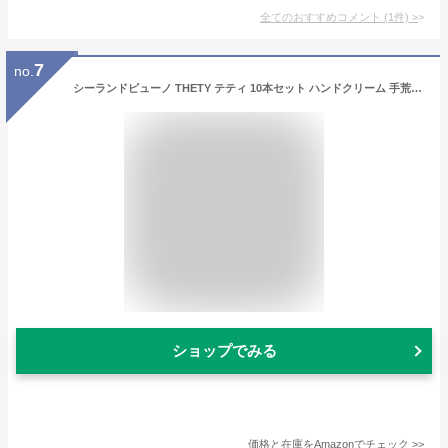
全てのおすすめコメント
(
1
件)
>
7
no.
シーランドピューノ THETY テティ 10本セット ハンドクリーム 手荒れ 肌荒れ 保湿 ギフト箱付 美容院 美容室 サロン用
ショップでみる
価格と在庫を
Amazon
でチェック
>>