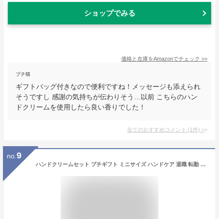
ショップでみる
価格と在庫を
Amazon
でチェック
>>
ブチ猫
ギフトバッグ付きなので便利ですね！メッセージも添えられ
そうですし 感謝の気持ちが伝わりそう…以前 こちらのハン
ドクリームを使用したら良い香りでした！
全てのおすすめコメント
(
1
件)
>
9
no.
ハンドクリームセット プチギフト ミニサイズ ハンドケア 退職 転勤 お礼 女性 男性 クリスマス ホワイトデー 挨拶 お配り ばらまき お返し 実用的 リラックス かわいい 箱入り 異動 誕生日 ギフト プレゼント メッセージカード 熨斗