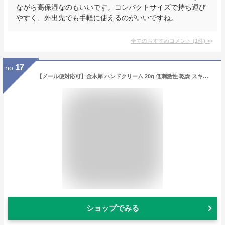
ながら高保湿なのもいいです。コンパクトサイズで持ち運び
やすく、外出先でも手軽に使えるのがいいですね。
全てのおすすめコメント
(
1
件)
>
17
no.
【メール便対応可】金木犀 ハンドクリーム 20g 低刺激性 乾燥 スキンケア 手荒れ 生活雑貨 ヘルスケア コスメ ハンドケア 手肌 お手入れ 日用品 雑貨小物 ギフト プレゼント プチギフト 贈り物 贈答品 粗品 景品 ノベルティ 販促 お礼 お返し ご挨拶 退職 お配り ばらまき
ショップでみる