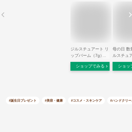
ジルスチュアート リ
母の日 数
ップバーム（7g）・
ルスチュ
ハンドクリームセッ
JILLSTU
ショップでみる
ショッ
ト（30g）J-53 ブラ
クリーム 
ンド コスメ セット
ーバー ブ
お返し 写真入り メ
スメ 引き
ッセージカード 贈答
内祝い 結
品 gws お歳暮ギフト
内祝い 出
お年賀
マ 結婚祝
#誕生日プレゼント
#美容・健康
#コスメ・スキンケア
#ハンドクリー
レゼント 
母の日ギフ