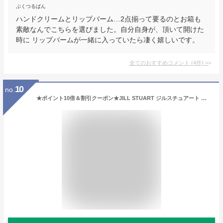
ぶくつるばん
ハンドクリームとリップバーム…2点揃って要るのとお箱も
素敵なんでこちらを選びました。自分自身が、頂いて開けた
時に リップバームが一緒に入っていたら凄く嬉しいです。
全てのおすすめコメント
(
4
件)
>
10
no.
★ポイント10倍＆割引クーポン★JILL STUART ジルスチュアート ハンドクリーム ホワイトフローラル 30g【定形外郵便送料無料】 ギフト 誕生日 プレゼント ☆レビューキャンペーン実施中☆