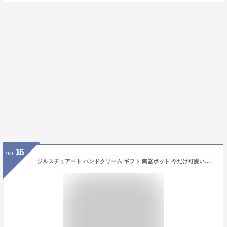
16
no.
ジルスチュアート ハンドクリーム ギフト 陶器ポット 今だけ可愛いチェーン* アレンジブーケ ジルスチュアートハンドクリーム 30ml 女性 彼女 プレゼント おしゃれ かわいい 陶器プランター ハンドチーフ 人気 素敵 造花 送料無料 ホワイトフローラル