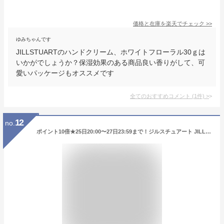
価格と在庫を
楽天
でチェック
>>
ゆみちゃんです
JILLSTUARTのハンドクリーム、ホワイトフローラル30ｇは
いかがでしょうか？保湿効果のある商品良い香りがして、可
愛いパッケージもオススメです
全てのおすすめコメント
(
1
件)
>
12
no.
ポイント10倍★25日20:00〜27日23:59まで！ジルスチュアート JILL STUART クリスタルブルーム パフュームド ハンドクリーム 40g プレゼント ギフト ホワイトデー ハンドクリーム