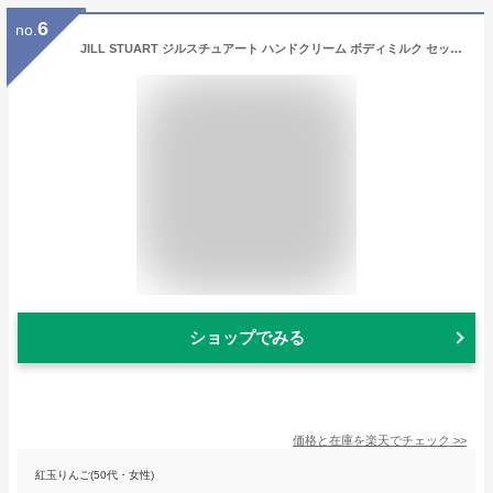
6
no.
JILL STUART ジルスチュアート ハンドクリーム ボディミルク セット ギフトセット 化粧品 コスメ 乳液 スキンケア ボディケア デパコス メンズ レディース ブランド 正規品 新品 ギフト ホワイトデー お返し プレゼント 女性 誕生日 実用的
ショップでみる
価格と在庫を
楽天
でチェック
>>
紅玉りんご(50代・女性)