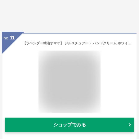
11
no.
【ラベンダー精油オマケ】 ジルスチュアート ハンドクリーム ホワイトフローラル 30g [ Jill Stuart じるすちゅあーと スキンケア ハンドケア 保湿 パラベンフリー ホワイトフローラルの香り ]【 定形外 送料無料 】
ショップでみる