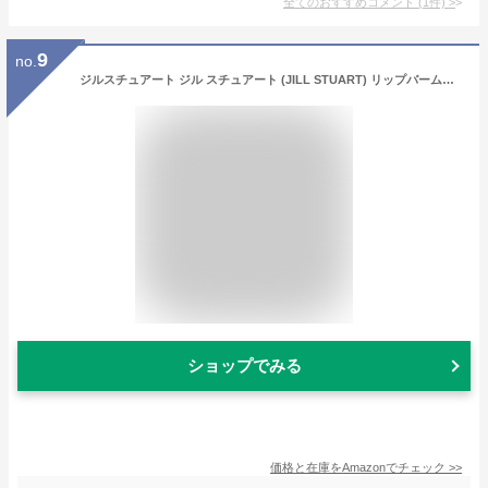
全てのおすすめコメント
(
1
件)
>
9
no.
ジルスチュアート ジル スチュアート (JILL STUART) リップバーム・ ハンドクリーム セット お祝い プレゼント 誕生日 クリスマス (ギフトBOX入り 手提げ袋付)(J-53)
ショップでみる
価格と在庫を
Amazon
でチェック
>>