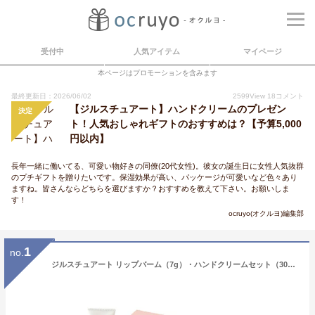
受付中
人気アイテム
マイページ
本ページはプロモーションを含みます
最終更新日：2026/06/02
2599
View
18
コメント
【ジルスチュアート】ハンドクリームのプレゼン
決定
ト！人気おしゃれギフトのおすすめは？【予算5,000
円以内】
長年一緒に働いてる、可愛い物好きの同僚(20代女性)。彼女の誕生日に女性人気抜群
のプチギフトを贈りたいです。保湿効果が高い、パッケージが可愛いなど色々あり
ますね。皆さんならどちらを選びますか？おすすめを教えて下さい。お願いしま
す！
ocruyo(オクルヨ)編集部
1
no.
ジルスチュアート リップバーム（7g）・ハンドクリームセット（30g）J-53 ブランド コスメ セット お返し 写真入り メッセージカード 贈答品 gws お歳暮ギフト お年賀