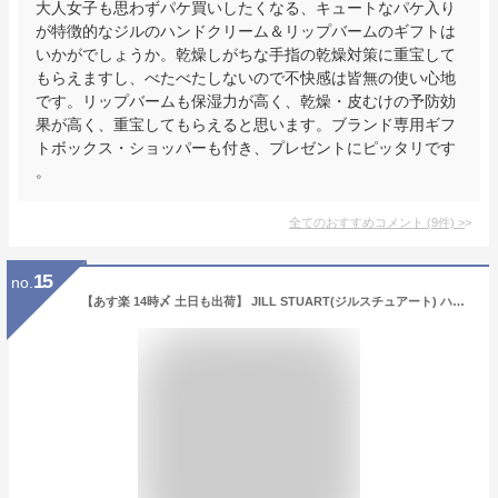
大人女子も思わずパケ買いしたくなる、キュートなパケ入り
が特徴的なジルのハンドクリーム＆リップバームのギフトは
いかがでしょうか。乾燥しがちな手指の乾燥対策に重宝して
もらえますし、べたべたしないので不快感は皆無の使い心地
です。リップバームも保湿力が高く、乾燥・皮むけの予防効
果が高く、重宝してもらえると思います。ブランド専用ギフ
トボックス・ショッパーも付き、プレゼントにピッタリです
。
全てのおすすめコメント
(
9
件)
>
15
no.
【あす楽 14時〆 土日も出荷】 JILL STUART(ジルスチュアート) ハンカチ＆ハンドクリーム ギフトセット