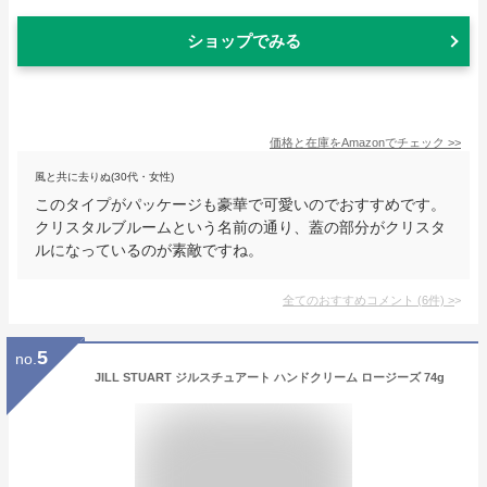
ショップでみる
価格と在庫を
Amazon
でチェック
>>
風と共に去りぬ(30代・女性)
このタイプがパッケージも豪華で可愛いのでおすすめです。
クリスタルブルームという名前の通り、蓋の部分がクリスタ
ルになっているのが素敵ですね。
全てのおすすめコメント
(
6
件)
>
5
no.
JILL STUART ジルスチュアート ハンドクリーム ロージーズ 74g