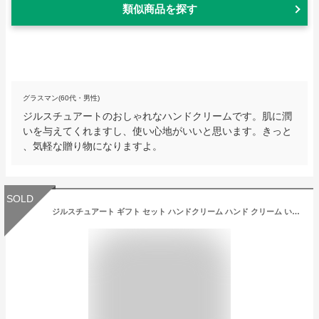
類似商品を探す
グラスマン(60代・男性)
ジルスチュアートのおしゃれなハンドクリームです。肌に潤
いを与えてくれますし、使い心地がいいと思います。きっと
、気軽な贈り物になりますよ。
SOLD
ジルスチュアート ギフト セット ハンドクリーム ハンド クリーム いい香り セット 化粧品 正規紙袋 無料 チューブタイプ ミニサイズ JILLSTUART 正規品 ブランド 新品 2023年 通販 ギフト ハンドケア 保湿 保護 手荒れ 乾燥