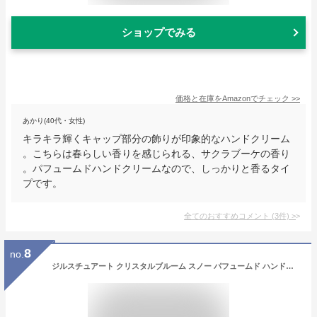
ショップでみる
価格と在庫を
Amazon
でチェック
>>
あかり(40代・女性)
キラキラ輝くキャップ部分の飾りが印象的なハンドクリーム
。こちらは春らしい香りを感じられる、サクラブーケの香り
。パフュームドハンドクリームなので、しっかりと香るタイ
プです。
全てのおすすめコメント
(
3
件)
>
8
no.
ジルスチュアート クリスタルブルーム スノー パフュームド ハンドクリーム 40g