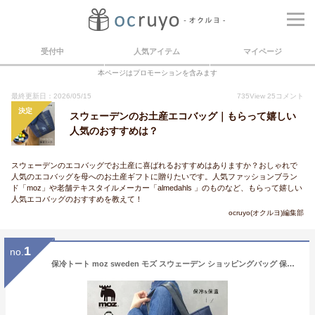
受付中
人気アイテム
マイページ
本ページはプロモーションを含みます
最終更新日：2026/05/15
735
View
25
コメント
決定
スウェーデンのお土産エコバッグ｜もらって嬉しい
人気のおすすめは？
スウェーデンのエコバッグでお土産に喜ばれるおすすめはありますか？おしゃれで
人気のエコバッグを母へのお土産ギフトに贈りたいです。人気ファッションブラン
ド「moz」や老舗テキスタイルメーカー「almedahls 」のものなど、もらって嬉しい
人気エコバッグのおすすめを教えて！
ocruyo(オクルヨ)編集部
1
no.
保冷トート moz sweden モズ スウェーデン ショッピングバッグ 保冷バッグ エコバッグ 買い物バッグ 大容量 トートバッグ 買い物 大きめ 軽量 軽い おしゃれ ベジバッグ レジカゴ 北欧 マザーズバッグ 夏 保冷 シンプル