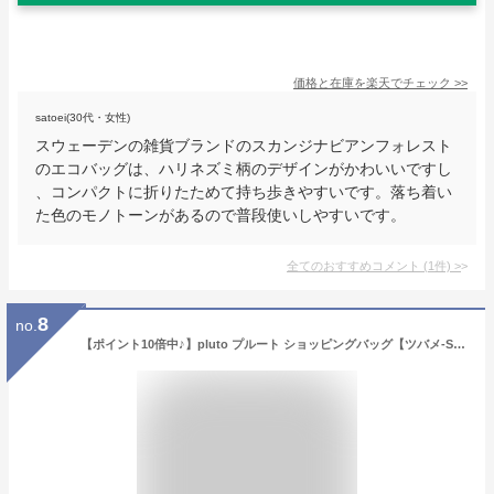
価格と在庫を
楽天
でチェック
>>
satoei(30代・女性)
スウェーデンの雑貨ブランドのスカンジナビアンフォレスト
のエコバッグは、ハリネズミ柄のデザインがかわいいですし
、コンパクトに折りたためて持ち歩きやすいです。落ち着い
た色のモノトーンがあるので普段使いしやすいです。
全てのおすすめコメント
(
1
件)
>
8
no.
【ポイント10倍中♪】pluto プルート ショッピングバッグ【ツバメ-Swallow-】おしゃれ 北欧雑貨 エコバッグ つばめ 燕 スワロー ザウィンド 海外 ブランド 可愛い スタイリッシュ シンプル かわいい