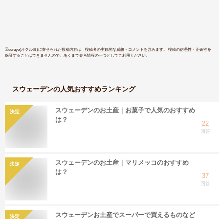
カゴ 北欧 マザーズ
レゼント 
バッグ 夏 保冷 シン
ユニセック
プル
レディース
デン ハリ
欧 tempoo
※
ocruyo(オクルヨ)
に寄せられた投稿内容は、投稿者の主観的な感想・コメントを含みます。 投稿の信憑性・正確性を
保証することはできませんので、あくまで参考情報の一つとしてご利用ください。
スウェーデン
の人気おすすめランキング
スウェーデンのお土産｜お菓子で人気のおすすめ
決定
は？
22
回答
スウェーデンのお土産｜マリメッコのおすすめ
決定
は？
37
回答
スウェーデンお土産でスーパーで買えるものなど
決定