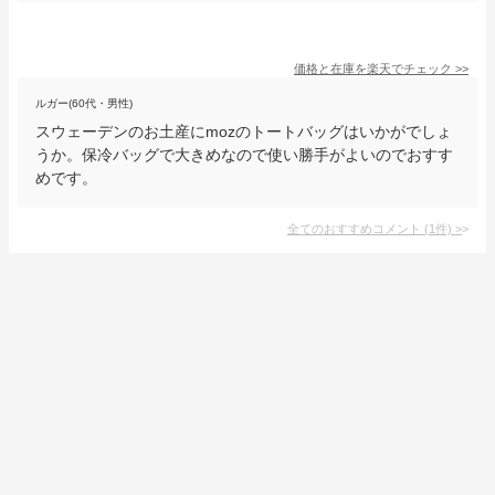
価格と在庫を
楽天
でチェック
>>
ルガー(60代・男性)
スウェーデンのお土産にmozのトートバッグはいかがでしょ
うか。保冷バッグで大きめなので使い勝手がよいのでおすす
めです。
全てのおすすめコメント
(
1
件)
>