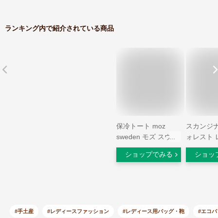
ランキング内で紹介されている商品
保冷トート moz
スカンジ
sweden モズ スウェ
ォレスト 
ーデン ショッピング
ッグ ビッ
ショップでみる
ショッ
バッグ 保冷バッグ
エコバッグ
エコバッグ 買い物バ
ッグ ショ
ッグ 大容量 トート
ッグ レジ
バッグ 買い物 大き
保冷 大容
め 軽量 軽い おしゃ
たみ 畳め
れ ベジバッグ レジ
ドア ピク
#手土産
#レディースファッション
#レディース用バッグ・鞄
#エコバ