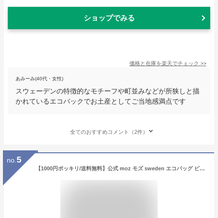
ショップでみる
価格と在庫を
楽天
でチェック
>>
あみーみ(40代・女性)
スウェーデンの特徴的なモチーフや町並みなどが所狭しと描
かれているエコバックでお土産としてご当地感満点です
全てのおすすめコメント（2件）
5
no.
【1000円ポッキリ/送料無料】公式 moz モズ sweden エコバッグ ビーンズ 北欧 サブバッグ ショッピングバッグ 買物袋 ランチ お弁当 シンプル おしゃれ 通勤 大容量 軽量 メンズ ギフト プレゼント【10％オフLINEクーポン】