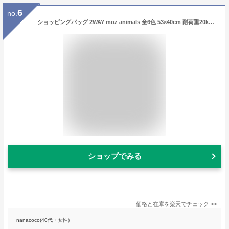
6
no.
ショッピングバッグ 2WAY moz animals 全6色 53×40cm 耐荷重20kg お買い物バッグ 洗える エコバッグ おしゃれ 北欧 エルク 折りたたみ モズ スウェーデン メール便可
ショップでみる
価格と在庫を
楽天
でチェック
>>
nanacoco(40代・女性)