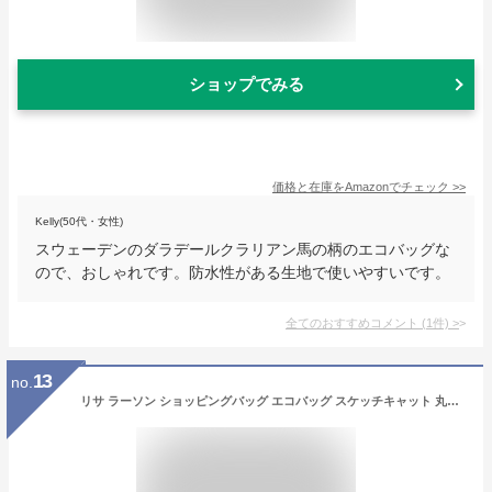
ショップでみる
価格と在庫を
Amazon
でチェック
>>
Kelly(50代・女性)
スウェーデンのダラデールクラリアン馬の柄のエコバッグな
ので、おしゃれです。防水性がある生地で使いやすいです。
全てのおすすめコメント
(
1
件)
>
13
no.
リサ ラーソン ショッピングバッグ エコバッグ スケッチキャット 丸眞 プレゼント キャラクター グッズ メール便可 シネマコレクション