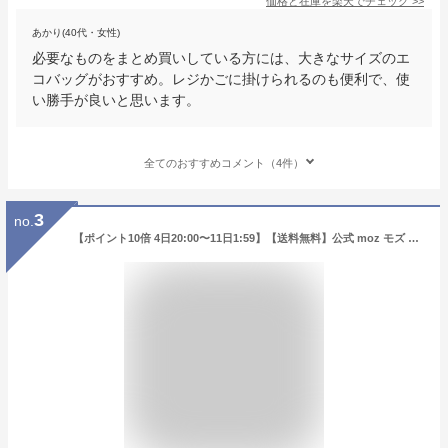
価格と在庫を
楽天
でチェック
>>
あかり(40代・女性)
必要なものをまとめ買いしている方には、大きなサイズのエ
コバッグがおすすめ。レジかごに掛けられるのも便利で、使
い勝手が良いと思います。
全てのおすすめコメント（4件）
3
no.
【ポイント10倍 4日20:00〜11日1:59】【送料無料】公式 moz モズ sweden ショッピングバッグ エコバッグ エコバック 折りたたみ 折り畳み コンパクト 軽量 2WAY マチ広 大きめ 大容量 レディース 弁当 コンビニ 肩掛け 北欧 おしゃれ かわいい ギフト【メール便】