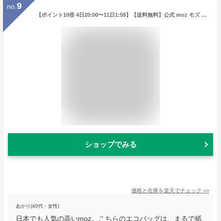
9
no.
【ポイント10倍 4日20:00〜11日1:59】【送料無料】公式 moz モズ sweden エコバッグ Lサイズ 折りたたみ 大容量 大きめ トートバッグ マチ広 タイベック おしゃれ マチ付き 軽量 お買い物バッグ 北欧 かわいい コンパクト レディース メンズ ギフト
ショップでみる
価格と在庫を
楽天
でチェック
>>
あかり(40代・女性)
日本でも人気の高いmoz。こちらのエコバッグは、まるで紙