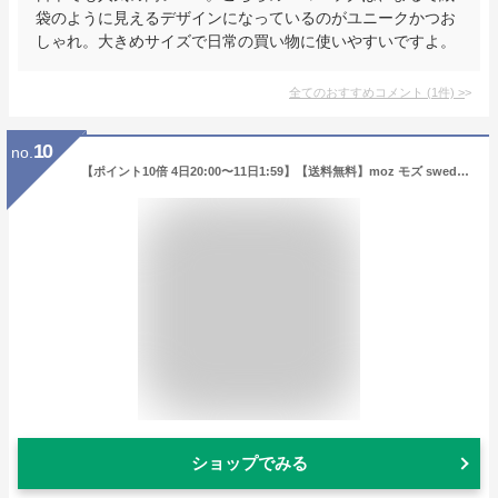
袋のように見えるデザインになっているのがユニークかつお
しゃれ。大きめサイズで日常の買い物に使いやすいですよ。
全てのおすすめコメント
(
1
件)
>
10
no.
【ポイント10倍 4日20:00〜11日1:59】【送料無料】moz モズ sweden 買い物バッグ 保冷 おしゃれ マザーズバッグ トート メッシュバッグ エコバッグ レジかご トートバッグ バッグ 大容量 大きめ 軽量 保冷バッグ レディース マチ 広い ファスナー ギフト
ショップでみる