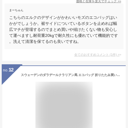
価格と在庫を
楽天
でチェック
>>
まーちゅん
こちらのエルクのデザインがかわいいモズのエコバッグはい
かがでしょうか。裾サイドについているボタンを止めれば幅
広マチが登場するのでまとめ買いや傾けたくない物も安心し
て運べますし耐荷重20kgで耐久性にも優れていて機能的です
。洗えて清潔を保てるのも良いですね。
全てのおすすめコメント
(
1
件)
>
12
no.
スウェーデンのダラデールクラリアン馬 エコバッグ 折りたたみ買い物袋 エコバッグ 防水素材 大容量 軽量 コンビニバッグ 買い物バッグ コンパクト 収納 水や汚れにも強い