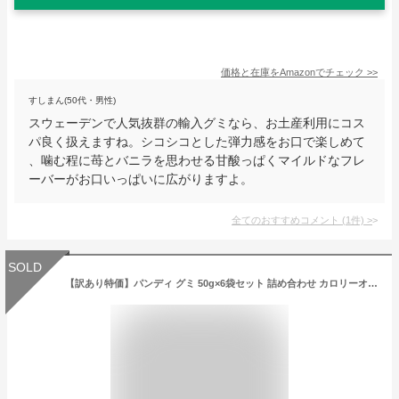
価格と在庫を
Amazon
でチェック
>>
すしまん(50代・男性)
スウェーデンで人気抜群の輸入グミなら、お土産利用にコス
パ良く扱えますね。シコシコとした弾力感をお口で楽しめて
、噛む程に苺とバニラを思わせる甘酸っぱくマイルドなフレ
ーバーがお口いっぱいに広がりますよ。
全てのおすすめコメント
(
1
件)
>
SOLD
【訳あり特価】パンディ グミ 50g×6袋セット 詰め合わせ カロリーオフ ハードグミ ソフトグミ コーラ ソーダ アップル ブルーベリー レモン ストロベリー リコリス スウェーデン 北欧 おしゃれ おやつ お菓子 プレゼント ギフト グミの日 ハロウィン