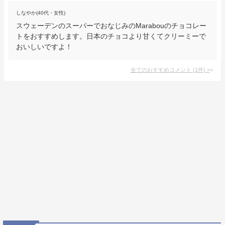
しなやか(40代・女性)
スウェーデンのスーパーでおなじみのMarabouのチョコレー
トをおすすめします。日本のチョコより甘くてクリーミーで
おいしいですよ！
全てのおすすめコメント
(
1
件)
>