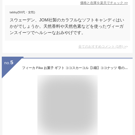
価格と在庫を
楽天
でチェック
>>
tabby(50代・女性)
スウェーデン、JOM社製のカラフルなソフトキャンディはい
かがでしょうか。天然香料や天然色素などを使ったヴィーガ
ンスイーツでヘルシーなおみやげです。
全てのおすすめコメント
(
1
件)
>
5
no.
フィーカ Fika お菓子 ギフト ココスカーコル【1箱】ココナッツ 母の日 父の日 東京土産 御祝 スウェーデンの最も家庭的なお菓子のひとつ