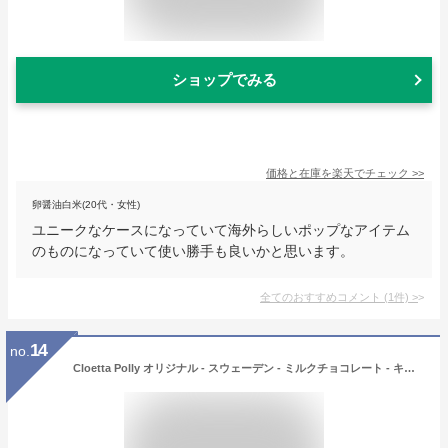
ショップでみる
価格と在庫を
楽天
でチェック
>>
卵醤油白米(20代・女性)
ユニークなケースになっていて海外らしいポップなアイテム
のものになっていて使い勝手も良いかと思います。
全てのおすすめコメント
(
1
件)
>
14
no.
Cloetta Polly オリジナル - スウェーデン - ミルクチョコレート - キャンディー - スイーツ - チョコレート - 袋 200g Cloetta Polly Original - Swedish - Milk Chocolate - Candies - Sweets - Chocolates - Bag 200g