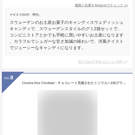
価格と在庫を
Amazon
でチェック
>>
ヤギヌマ(50代・男性)
スウェーデンのお土産お菓子のキャンディスウェディッシュ
キャンディで、スウェーデンスタイルのグミ2袋セットで、
コンビニストアとかでも手軽に買いやすいお土産になります
。カラフルでシュガーな甘さ加減の味わいで、洋風テイスト
でジューシーなキャンディになります。
全てのおすすめコメント
(
1
件)
>
8
no.
Cloetta Kex Choklad - チョコレート充填されたミニウエハ156グラム (x 4) - Cloetta Kex Choklad - Chocolate Filled Mini Wafers 156g (Pack of 4) [並行輸入品]