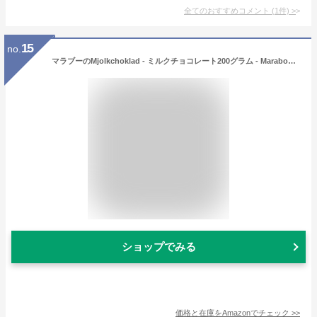
全てのおすすめコメント
(
1
件)
>
15
no.
マラブーのMjolkchoklad - ミルクチョコレート200グラム - Marabou Mjolkchoklad - Milk Chocolate 200g [並行輸入品]
ショップでみる
価格と在庫を
Amazon
でチェック
>>