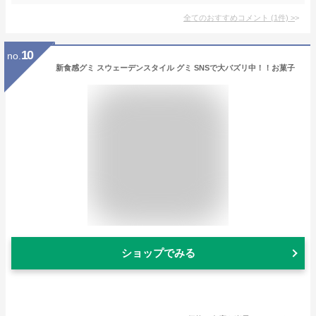
全てのおすすめコメント
(
1
件)
>
10
no.
新食感グミ スウェーデンスタイル グミ SNSで大バズリ中！！お菓子
ショップでみる