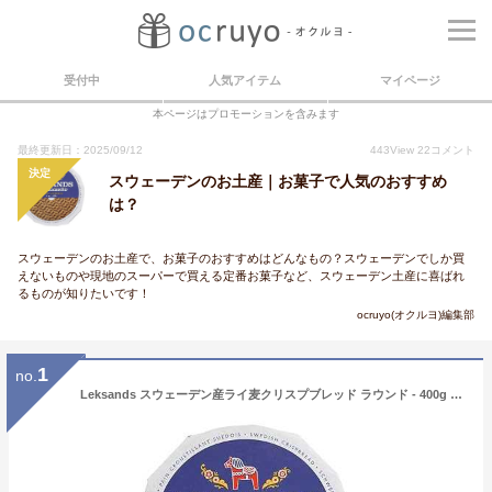
受付中
人気アイテム
マイページ
本ページはプロモーションを含みます
最終更新日：2025/09/12
443
View
22
コメント
決定
スウェーデンのお土産｜お菓子で人気のおすすめ
は？
スウェーデンのお土産で、お菓子のおすすめはどんなもの？スウェーデンでしか買
えないものや現地のスーパーで買える定番お菓子など、スウェーデン土産に喜ばれ
るものが知りたいです！
ocruyo(オクルヨ)編集部
1
no.
Leksands スウェーデン産ライ麦クリスプブレッド ラウンド - 400g (14 オンス) Swedish Rye Crispbreads Rounds by Leksands - 400g (14 ounce)