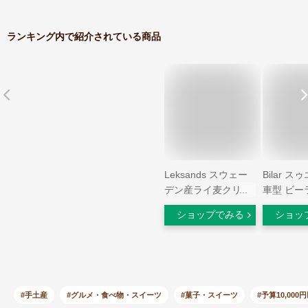
ランキング内で紹介されている商品
Leksands スウェー
Bilar 
デン産ライ麦クリス
車型 ビー
プブレッド ラウンド
ュマロ グミ
ショップでみる
ショッ
- 400g (14 オンス)
１袋 スゥ
Swedish Rye
お菓子です
Crispbreads Rounds
入品]
by Leksands - 400g
(14 ounce)
#手土産
#グルメ・食べ物・スイーツ
#菓子・スイーツ
#予算10,000