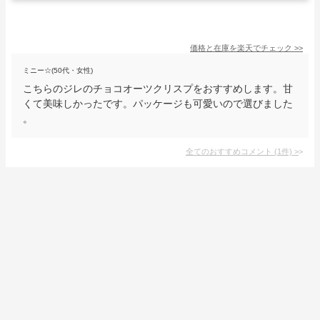
価格と在庫を
楽天
でチェック
>>
ミニー☆(50代・女性)
こちらのジレのチョコオーツクリスプをおすすめします。甘
くて美味しかったです。パッケージも可愛いので選びました
。
全てのおすすめコメント
(
1
件)
>