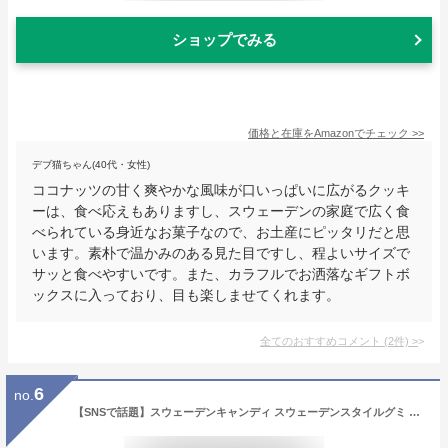
ショップでみる
価格と在庫を
Amazon
でチェック
>>
デブ猫ちゃん(40代・女性)
ココナッツの甘く爽やかな風味が口いっぱいに広がるクッキ
ーは、食べ応えもありますし、スウェーデンの家庭で広く食
べられている身近なお菓子なので、お土産にピッタリだと思
います。素朴で温かみのある見た目ですし、程よいサイズで
サッと食べやすいです。また、カラフルでお洒落なギフトボ
ックスに入っており、目も楽しませてくれます。
全てのおすすめコメント
(
2
件)
>
6
no.
【SNSで話題】スウェーデンキャンディ スウェーデンスタイルグミ 1袋 100g スウェーデングミSWEDI STYLE JELLY 韓国 ASMR