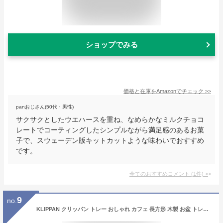
ショップでみる
価格と在庫を
Amazon
でチェック
>>
panおじさん(50代・男性)
サクサクとしたウエハースを重ね、なめらかなミルクチョコ
レートでコーティングしたシンプルながら満足感のあるお菓
子で、スウェーデン版キットカットような味わいでおすすめ
です。
全てのおすすめコメント
(
1
件)
>
9
no.
KLIPPAN クリッパン トレー おしゃれ カフェ 長方形 木製 お盆 トレイ スウェーデン レモンツリー LEMON TREE 北欧 Bitte Stenstrom 縦19.5×横27×幅1cm