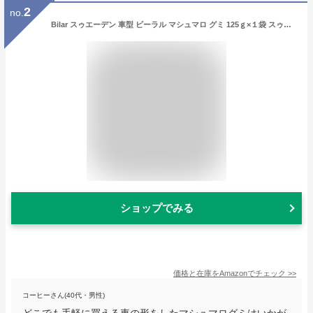
2
no.
Bilar スゥエーデン 車型 ビーラル マシュマロ グミ 125ｇ×１袋 スゥエーデンのお菓子です [並行輸入品]
ショップでみる
価格と在庫を
Amazon
でチェック
>>
コーヒーさん(40代・男性)
どこでも手軽に買える車の形をしたマシュマログミはいかが