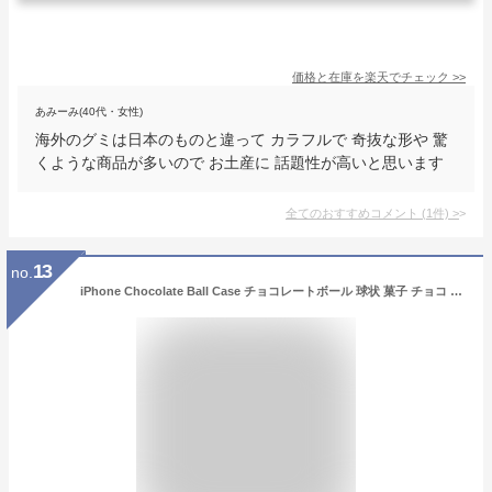
価格と在庫を
楽天
でチェック
>>
あみーみ(40代・女性)
海外のグミは日本のものと違って カラフルで 奇抜な形や 驚
くような商品が多いので お土産に 話題性が高いと思います
全てのおすすめコメント
(
1
件)
>
13
no.
iPhone Chocolate Ball Case チョコレートボール 球状 菓子 チョコ ボール スウェーデン 面白い ユニーク ファッション アイフォン SE2 11 11 Pro 11 Pro Max XR Xs Max Xs X 8 7 ブランド デザイン スマートフォン スマホケース スマホカバー アイフォンケース