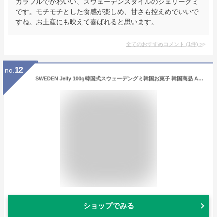
カラフルでかわいい、スウェーデンスタイルのジェリーグミ
です。モチモチとした食感が楽しめ、甘さも控えめでいいで
すね。お土産にも映えて喜ばれると思います。
全てのおすすめコメント
(
1
件)
>
12
no.
SWEDEN Jelly 100g韓国式スウェーデングミ韓国お菓子 韓国商品 ASMR sns youtube tiktok インスタ プレゼント ギフト オススメ ハロウィン Halloween パーティ 海外お菓子 韓国 モッパン
ショップでみる