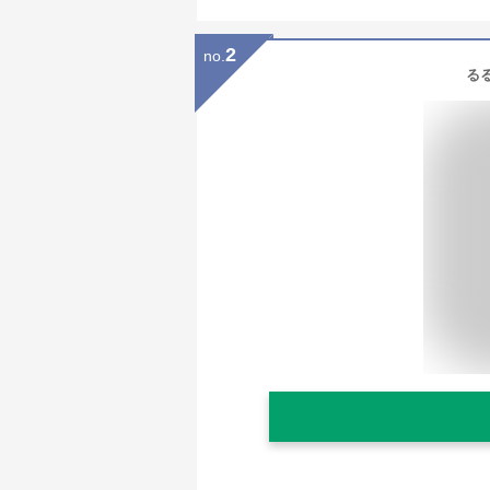
2
no.
るる