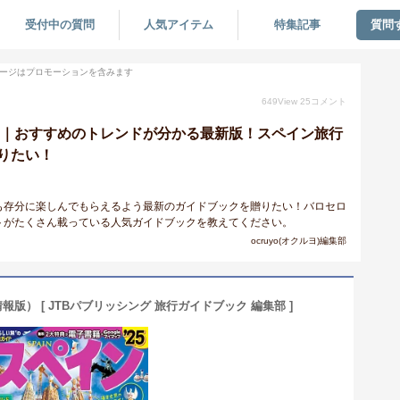
受付中の質問
人気アイテム
特集記事
質問
ージはプロモーションを含みます
649
View
25
コメント
ク｜おすすめのトレンドが分かる最新版！スペイン旅行
りたい！
も存分に楽しんでもらえるよう最新のガイドブックを贈りたい！バロセロ
トがたくさん載っている人気ガイドブックを教えてください。
ocruyo(オクルヨ)編集部
報版） [ JTBパブリッシング 旅行ガイドブック 編集部 ]