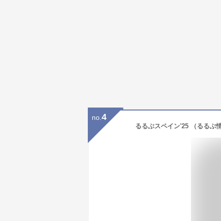
4
no.
るるぶスペイン'25 （るるぶ情