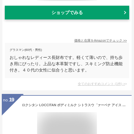
ショップでみる
価格と在庫を
Amazon
でチェック
>>
グラスマン(60代・男性)
おしゃれなレディース長財布です。軽くて薄いので、持ち歩
き用にぴったり。上品な本革製ですし、スキミング防止機能
付き。４０代の女性に似合うと思います。
全てのおすすめコメント
(
1
件)
>
19
no.
ロクシタン LOCCITAN ボディミルク シトラスウ゛ァーベナ アイス ボディミルク 250ml ボディクリーム ボディローション シトラスヴァーベナ シトラス ヴァーベナ ひんやり 乾燥 保湿 ボディ 夏 シトラス アイス ボディミルク