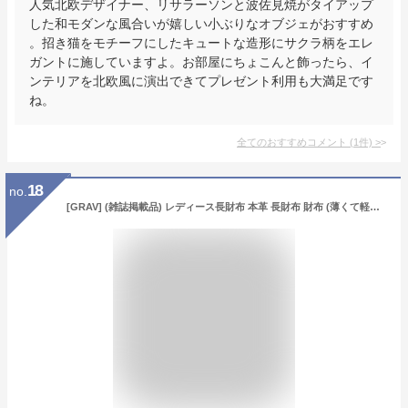
人気北欧デザイナー、リサラーソンと波佐見焼がタイアップ
した和モダンな風合いが嬉しい小ぶりなオブジェがおすすめ
。招き猫をモチーフにしたキュートな造形にサクラ柄をエレ
ガントに施していますよ。お部屋にちょこんと飾ったら、イ
ンテリアを北欧風に演出できてプレゼント利用も大満足です
ね。
全てのおすすめコメント
(
1
件)
>
18
no.
[GRAV] (雑誌掲載品) レディース長財布 本革 長財布 財布 (薄くて軽い財布) レディース 薄型 薄い 軽い 軽量 スキミング防止 L字ファスナー ミニマル スリム財布 薄型ウォレット 小銭入れ 札入れ 大容量 カード入れ ギフト (長財布 ライトブルー)