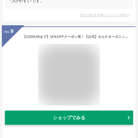
つけやすいです。
全てのおすすめコメント
(
2
件)
>
9
no.
【13日9:59まで】10％OFFクーポン有！【公式】オルナオーガニック 美容液 くすみ 対策 スキンケア 潤い コラーゲン 3種 ヒアルロン酸 4種 ビタミンC 4種 セラミド 配合 47ml
ショップでみる