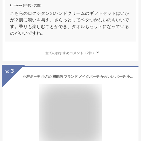
kumikan (40代・女性)
こちらのロクシタンのハンドクリームのギフトセットはいか
が？肌に潤いを与え、さらっとしてベタつかないのもいいで
す。香りも楽しむことができ、タオルもセットになっている
のがいいですね。
全てのおすすめコメント（2件）
3
no.
化粧ポーチ 小さめ 機能的 ブランド メイクポーチ かわいい ポーチ 小物入れ おしゃれ プレゼント 女性 30代 40代 50代 ギフト 誕生日 花 ミニ コンパクト 軽量 日本製 コスメポーチ ダブルファスナー マチあり リバティプリント 生地 リバティ トラベルポーチ コットン 抗菌