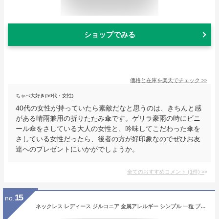
ショップでみる
価格と在庫を
楽天
でチェック
>>
ちゃぺ大好き(50代・女性)
40代の女性が持っていたら素敵だなと思うのは、きちんと感
がある晴雨兼用の折りたたみ傘です。ゲリラ豪雨の時にビニ
ール傘をさしている大人の女性と、吟味してこだわった傘を
さしている女性だったら、後者の方が好印象なのでぜひお友
達へのプレゼントにいかがでしょうか。
全てのおすすめコメント
(
1
件)
>
15
no.
ネックレス レディース ジルコニア 金属アレルギー シンプル 一粒 ブランド 大人 H&C ゴールド 18K シルバー ペンダント キュービックジルコニア CZ クロス ハート ライン ドロップ 1カラット ジュエリー アクセサリー クリスマス プレゼント 女性 誕生日 かわいい ギフト