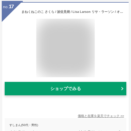
17
no.
まねくねこのこ さくら / 波佐見焼 / Lisa Larson リサ・ラーソン / オブジェ 置物 磁器 まねきねこ 招き猫 北欧 猫 ネコ ジャパンシリーズ japan series
ショップでみる
価格と在庫を
楽天
でチェック
>>
すしまん(50代・男性)