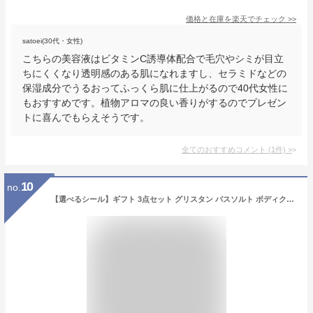
価格と在庫を
楽天
でチェック
>>
satoei(30代・女性)
こちらの美容液はビタミンC誘導体配合で毛穴やシミが目立
ちにくくなり透明感のある肌になれますし、セラミドなどの
保湿成分でうるおってふっくら肌に仕上がるので40代女性に
もおすすめです。植物アロマの良い香りがするのでプレゼン
トに喜んでもらえそうです。
全てのおすすめコメント
(
1
件)
>
10
no.
【選べるシール】ギフト 3点セット グリスタン バスソルト ボディクリーム ボディソープ おしゃれ 女性 人気 いい香り 誕生日 母の日 プレゼント 友達 コスメ 退職 プチギフト クリスマス 出産祝い お中元 御中元 20代 30代 40代 送料無料 kimirica 紙袋 熨斗