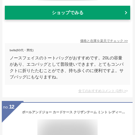
ショップでみる
価格と在庫を
楽天
でチェック
>>
bells(60代・男性)
ノースフェイスのトートバッグがおすすめです。20Lの容量
があり、エコバッグとして普段使いできます。とてもコンパ
クトに折りたたむことができ、持ち歩くのに便利ですよ。サ
ブバッグにもなりますね。
全てのおすすめコメント
(
1
件)
>
12
no.
ポールアンドジョー カードケース クリザンテーム ミント レディース 花柄 かわいい おしゃれ ギフト プレゼント ポール&ジョー ラ・パペトリー PAUL&JOE マークス