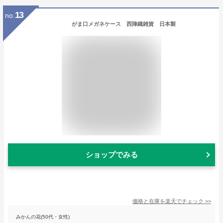
13
no.
がま口メガネケース 西陣織雑貨 日本製
ショップでみる
価格と在庫を
楽天
でチェック
>>
みかんの花(50代・女性)