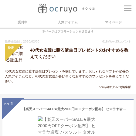
受付中
人気アイテム
マイページ
本ページはプロモーションを含みます
最終更新日：2026/02/05
618
View
25
コメント
決定
40代女友達に贈る誕生日プレゼントのおすすめを教
えてください
40代の女友達に渡す誕生日プレゼントを探しています。おしゃれなギフトや定番の
人気アイテムなど、40代の女友達が喜びそうなおすすめのプレゼントを教えてくだ
さい。
ocruyo(オクルヨ)編集部
1
no.
【楽天スーパーSALE★最大2000円OFFクーポン配布】 ヒマラヤ岩塩 バスソルト タオル セット バス ソルト ギフト プレゼント ギフトセット クリスマス お歳暮 無添加 高級 ブランド 男性 女性 今治タオル 入浴剤 誕生日プレゼント 20代 30代 40代