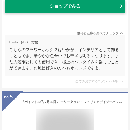
ショップでみる
価格と在庫を
楽天
でチェック
>>
kumikan (40代・女性)
こちらのフラワーボックスはいかが。インテリアとして飾る
こともでき、華やかな色合いでお部屋も明るくなります。ま
た入浴剤としても使用でき、極上のバスタイムを楽しむこと
ができます。お風呂好きの方へもオススメですよ。
全てのおすすめコメント
(
1
件)
>
5
no.
「ポイント10倍 7月25日」 マリークヮント シュリンクデイジーパッチ オーバルポーチ ブラック 本体 H10×W15×D8cm 化粧ポーチ・メイクボックス 【送料無料】 アットコスメ