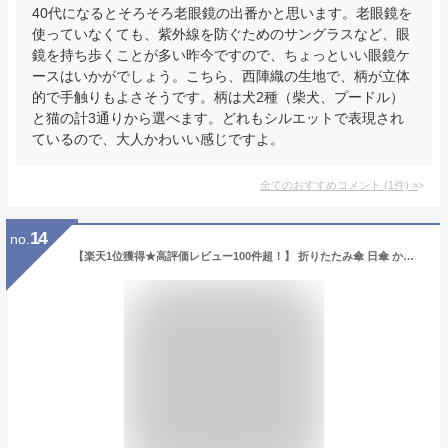
40代になるとそろそろ老眼鏡の出番かと思います。老眼鏡を
使っていなくても、紫外線を防ぐためのサングラスなど、眼
鏡を持ち歩くことが多い昨今ですので、ちょっといい眼鏡ケ
ースはいかがでしょう。こちら、西陣織の生地で、柄が立体
的で手触りもよさそうです。柄は犬2種（柴犬、プードル）
と猫の計3通りから選べます。どれもシルエットで表現され
ているので、大人かわいい感じですよ。
全てのおすすめコメント
(
1
件)
>
14
no.
【楽天1位獲得★高評価レビュー100件超！】 折りたたみ傘 日傘 かわいい 晴雨兼用 大きめ レディース 傘 8本骨 ゴールド 華やか 雨傘 ゴージャス 可愛い おしゃれ 折り畳み 耐風 遮光 紫外線カット UVカット99% UPF50+ 避暑 プレゼント22日20時～