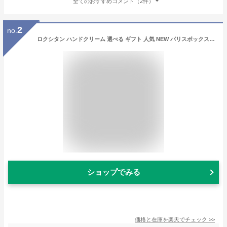
全てのおすすめコメント（2件）
2
no.
ロクシタン ハンドクリーム 選べる ギフト 人気 NEW パリスボックス カメリア タオル 詰め合わせ センスのいい もらって嬉しい プレゼント ラッピング無料 期間限定 女性 20代 30代 40代 50代 妻 奥さん 誕生日 記念日 母の日 退職 還暦 送料無料
ショップでみる
価格と在庫を
楽天
でチェック
>>