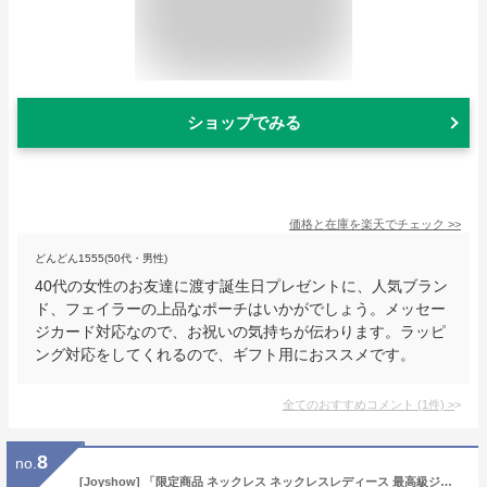
ショップでみる
価格と在庫を
楽天
でチェック
>>
どんどん1555(50代・男性)
40代の女性のお友達に渡す誕生日プレゼントに、人気ブラン
ド、フェイラーの上品なポーチはいかがでしょう。メッセー
ジカード対応なので、お祝いの気持ちが伝わります。ラッピ
ング対応をしてくれるので、ギフト用におススメです。
全てのおすすめコメント
(
1
件)
>
8
no.
[Joyshow] 「限定商品 ネックレス ネックレスレディース 最高級ジルコニア ネックレスペンダント 金属アレルギー対応 ネックレス シルバー925ネックレス レディース プレゼン最適ネックレス 女性 アクセサリー ネックレスペンダント 三色ジルコニア 人気 ファションネックレス お誕生日 母の日にも