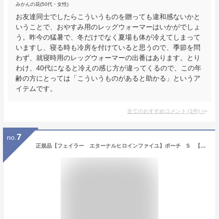
みかんの花(50代・女性)
お友達同士でしたらこういうものを贈っても違和感ないかと
いうことで、おやすみ用のレッグウォーマーはいかがでしょ
う。昨今の猛暑で、冬だけでなく夏場も体が冷えてしまって
いますし、寝る時も冷房を付けていると思うので、季節を問
わず、就寝時用のレッグウォーマーの出番はあります。とり
わけ、40代になると冷えの感じ方が違ってくるので、この年
齢の方にとっては「こういうものがあると助かる」というア
イテムです。
全てのおすすめコメント
(
1
件)
>
7
no.
正規品【フェイラー エターナルヒロインファイユ】ポーチ S 【楽ギフ_包装選択】【楽ギフ_メッセ入力】プレゼント 女性 誕生日 クリスマス