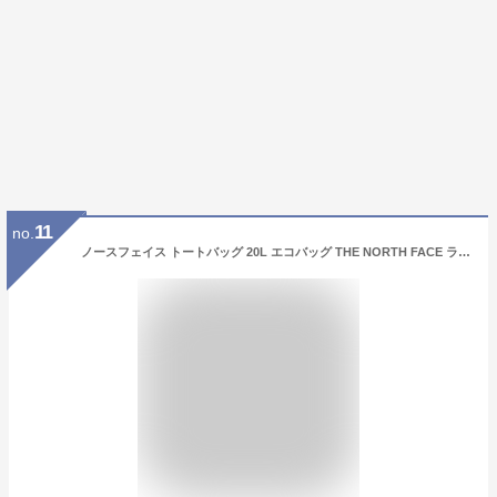
11
no.
ノースフェイス トートバッグ 20L エコバッグ THE NORTH FACE ライトボールトートM 手提げ ナイロン 鞄 メンズ レディース アウトドア カジュアル かばん/NM82159【RKap】【父の日b】