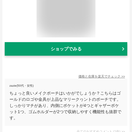
ショップでみる
価格と在庫を
楽天
でチェック
>>
zazie(50代・女性)
ちょっと良いメイクポーチはいかがでしょうか？こちらはゴ
ールドのロゴや金具が上品なマリークヮントのポーチです。
しっかりマチがあり、内側にポケットが4つとギャザーポケ
ット1つ、ゴムホルダーが2つで収納しやすく機能性も抜群で
す。
全てのおすすめコメント
(
1
件)
>