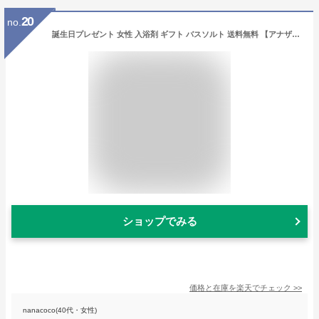
20
no.
誕生日プレゼント 女性 入浴剤 ギフト バスソルト 送料無料 【アナザートリップ バスソルト 選べる3本】 帆布トートバッグ ミニサイズ 30代 40代 50代 プチギフト コスメ おすすめ 内祝 出産祝 結婚祝 P3
ショップでみる
価格と在庫を
楽天
でチェック
>>
nanacoco(40代・女性)