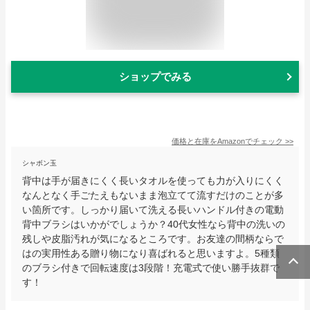
ショップでみる
価格と在庫を
Amazon
でチェック
>>
シャボン玉
背中は手が届きにくく長いタオルを使っても力が入りにくく
なんとなく手ごたえもないまま泡立てて流すだけのことが多
い箇所です。しっかり届いて洗える長いハンドル付きの電動
背中ブラシはいかがでしょうか？40代女性なら背中の洗いの
残しや皮脂汚れが気になるところです。お友達の間柄ならで
はの実用性ある贈り物になり喜ばれると思いますよ。5種類
のブラシ付きで回転速度は3段階！充電式で使い勝手抜群で
す！