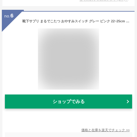
6
no.
靴下サプリ まるでこたつ おやすみスイッチ グレー ピンク 22~25cm 冷え性 防寒 暖かい 寒さ対策 血行促進 足先 足裏 靴下 オカモト
ショップでみる
価格と在庫を
楽天
でチェック
>>