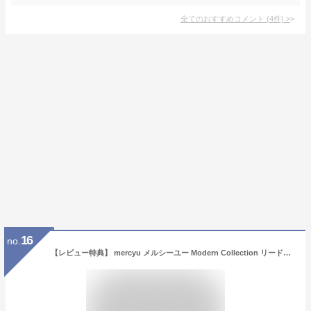
全てのおすすめコメント
(
4
件)
>
16
no.
【レビュー特典】 mercyu メルシーユー Modern Collection リードディフューザー MRU-86 内容量220ml 芳香期間4ヶ月 芳香剤 スティック おしゃれ 部屋 玄関 ディフューザー 香り