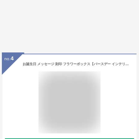
4
no.
お誕生日 メッセージ 刻印 フラワーボックス【バースデー インテリア 入浴剤 おすすめ バスギフト 誕生日 プレゼント 人気 ギフト バラ 薔薇 可愛い おしゃれ オシャレ ラッピング サプライズ お風呂 花 女性 20代 30代 40代 50代】