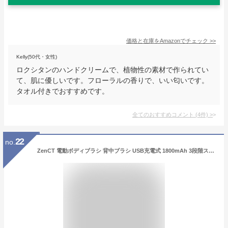
価格と在庫を
Amazon
でチェック
>>
Kelly(50代・女性)
ロクシタンのハンドクリームで、植物性の素材で作られてい
て、肌に優しいです。フローラルの香りで、いい匂いです。
タオル付きでおすすめです。
全てのおすすめコメント
(
4
件)
>
22
no.
ZenCT 電動ボディブラシ 背中ブラシ USB充電式 1800mAh 3段階スピード調整 5種類のブラシ 40cm長柄 着脱式ハンドル 背中洗い シャワーブラシ ボディーブラシ CT222