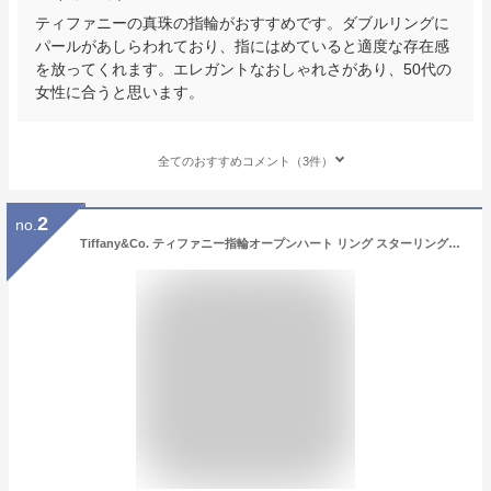
ティファニーの真珠の指輪がおすすめです。ダブルリングに
パールがあしらわれており、指にはめていると適度な存在感
を放ってくれます。エレガントなおしゃれさがあり、50代の
女性に合うと思います。
全てのおすすめコメント（3件）
2
no.
Tiffany&Co. ティファニー指輪オープンハート リング スターリングシルバー愛することへの祝福の意エルサペレッティ4.0（約7号）4.5（約8号）5.0（約9号）5.5（約10号）6.0（約11号）6.5（約13号）(約14号 16号）シンプルで刺激的なシェイプ