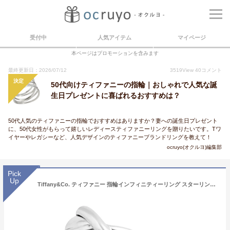
受付中
人気アイテム
マイページ
本ページはプロモーションを含みます
最終更新日：2026/07/12
3519
View
40
コメント
決定
50代向けティファニーの指輪｜おしゃれで人気な誕
生日プレゼントに喜ばれるおすすめは？
50代人気のティファニーの指輪でおすすめはありますか？妻への誕生日プレゼント
に、50代女性がもらって嬉しいレディースティファニーリングを贈りたいです。Tワ
イヤーやレガシーなど、人気デザインのティファニーブランドリングを教えて！
ocruyo(オクルヨ)編集部
Pick
Up
Tiffany&Co. ティファニー 指輪インフィニティーリング スターリングシルバー7号 8号 9号 10号 11号 13号 14号 16号 17号止まることのない流れを彷彿させる優雅でモダンライン永遠の絆、エネルギーと生命力を象徴