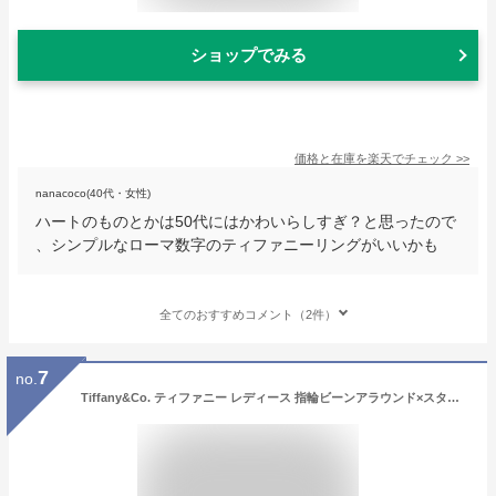
ショップでみる
価格と在庫を
楽天
でチェック
>>
nanacoco(40代・女性)
ハートのものとかは50代にはかわいらしすぎ？と思ったので
、シンプルなローマ数字のティファニーリングがいいかも
全てのおすすめコメント（2件）
7
no.
Tiffany&Co. ティファニー レディース 指輪ビーンアラウンド×スターリングシルバーアクセサリービーン デザインコンティニュアスリング7号 8号 9号 10号 11号 13号 14号 16号エルサペレッティ 豆が連なったデザイン 万物の起源を象徴BEANCONTINUOUSRING