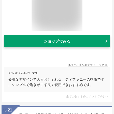
ショップでみる
価格と在庫を
楽天
でチェック
>>
タラバちゃん(60代・女性)
優雅なデザインで大人おしゃれな、ティファニーの指輪です
。シンプルで飽きがこず長く愛用できおすすめです。
全てのおすすめコメント
(
4
件)
>
21
no.