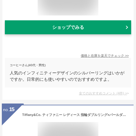
ショップでみる
価格と在庫を
楽天
でチェック
>>
コーヒーさん(40代・男性)
人気のインフィニティーデザインのシルバーリングはいかが
ですか。日常的にも使いやすいのでおすすめですよ。
全てのおすすめコメント
(
4
件)
>
15
no.
Tiffany&Co. ティファニー レディース 指輪ダブルリング×パールダブルパールリングスターリングシルバーフレッシュウォーターパール真珠 7号 8号 9号 10号 11号 13号 14号 16号 17号 18号STERLING SILVER RING