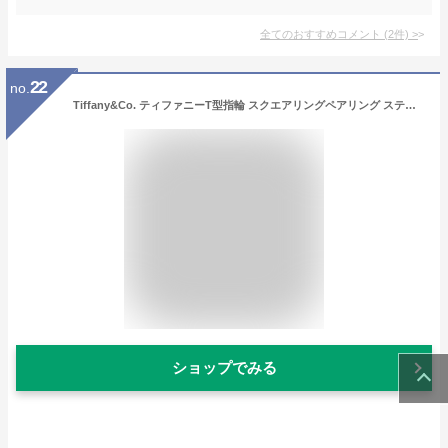
全てのおすすめコメント
(
2
件)
>
22
no.
Tiffany&Co. ティファニーT型指輪 スクエアリングペアリング ステンレススチールスクエアT アクセサリーT-RING 18Kホワイトゴールド 約 7号8号9号10号11号13号14号16号17号18号19号スターリングシルバー925 TSQUARERING
ショップでみる