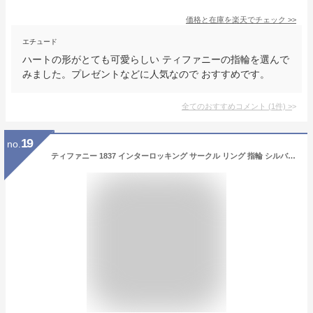
価格と在庫を
楽天
でチェック
>>
エチュード
ハートの形がとても可愛らしい ティファニーの指輪を選んで
みました。プレゼントなどに人気なので おすすめです。
全てのおすすめコメント
(
1
件)
>
19
no.
ティファニー 1837 インターロッキング サークル リング 指輪 シルバー レディース メンズ ブランド おしゃれ 新品 本物 カジュアル オシャレ シンプル シルバー925 20代 30代 40代 50代 60代 大学生 彼女 彼氏 プレゼント ギフト ホワイトデー クリスマス 母の日