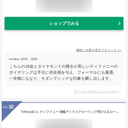
ショップでみる
価格と在庫を
楽天
でチェック
>>
kumikan (40代・女性)
こちらの18金とダイヤモンドの輝きが美しいティファニーの
ダイヤリングは手元に存在感を与え、フォーマルにも最適。
一生物にもなり、モダンでシックな印象を醸し出します。
全てのおすすめコメント
(
1
件)
>
12
no.
Tiffany&Co. ティファニー 指輪アトラスナローリング浮び上るローマ数字スターリングシルバー アクセサリーATLAS NARROW RING Ag925ペアリングとしてもオススメUS4.0～11.5（日本サイズ約9号～約25号）