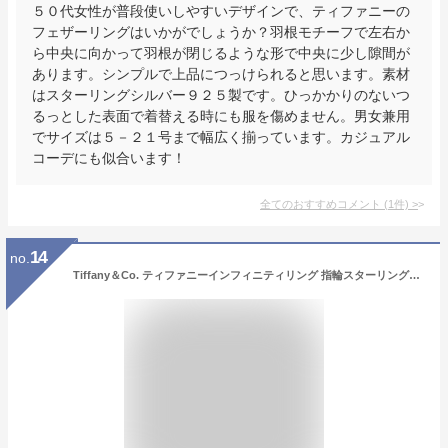
５０代女性が普段使いしやすいデザインで、ティファニーの
フェザーリングはいかがでしょうか？羽根モチーフで左右か
ら中央に向かって羽根が閉じるような形で中央に少し隙間が
あります。シンプルで上品につっけられると思います。素材
はスターリングシルバー９２５製です。ひっかかりのないつ
るっとした表面で着替える時にも服を傷めません。男女兼用
でサイズは５－２１号まで幅広く揃っています。カジュアル
コーデにも似合います！
全てのおすすめコメント
(
1
件)
>
14
no.
Tiffany＆Co. ティファニーインフィニティリング 指輪スターリングシルバー永遠の絆、エネルギーと生命力を象徴 アクセサリー無限 INFINITY RING止まることのない流れを彷彿させる優雅でモダンなライン