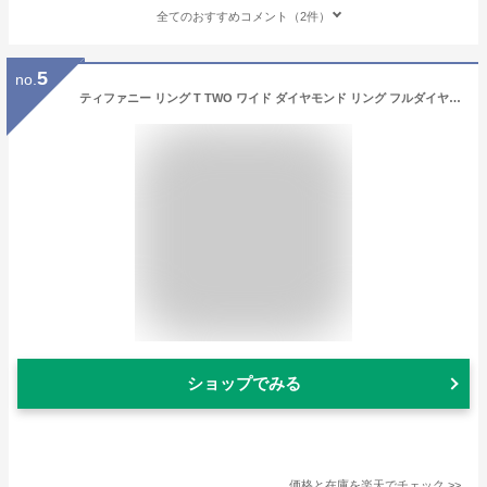
全てのおすすめコメント（2件）
5
no.
ティファニー リング T TWO ワイド ダイヤモンド リング フルダイヤ イエローゴールド K18YG #9 9号 指輪 YG 750 イエローゴールド TIFFANY＆Co. レディース 高級ジュエリー ダイヤ ハイブランド エレガント ファッション プレゼント ギフト ティファニー 【新品同様】
ショップでみる
価格と在庫を
楽天
でチェック
>>