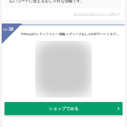
広いコーデに使えるおしゃれな指輪です。
全てのおすすめコメント
(
1
件)
>
18
no.
Tiffany&Co. ティファニー 指輪 レディースおしゃれRTTハートタグリング 3D立体ハート リターントゥティファニースターリングシルバー925 フルハート アクセサリーJEWELRY FULLHEART RING誕生日 クリスマス 大切な相手へのプレゼントや贈り物に♯
ショップでみる