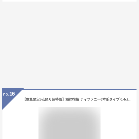
16
no.
【数量限定5点限り超特価】婚約指輪 ティファニー6本爪タイプ 0.4ct D VVS1 EX 【即日出荷 8号】 刻印無料 鑑定書付 プラチナ サイズ直し1回無料】ダイヤ リング 人気 エンゲージリング プロポーズリング 指輪 ブライダルジュエリー