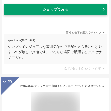
ショップでみる
価格と在庫を
楽天
でチェック
>>
epiepinana(40代・男性)
シンプルでカジュアルな雰囲気なので年配の方も身に付けや
すいのが嬉しい指輪です。いろんな場面で活躍するアクセサ
リーです。
全てのおすすめコメント
(
1
件)
>
20
no.
Tiffany&Co. ティファニー 指輪インフィニティーリング スターリングシルバー7号 8号 9号 10号 11号 13号 14号 16号 17号止まることのない流れを彷彿させる優雅でモダンライン永遠の絆、エネルギーと生命力を象徴