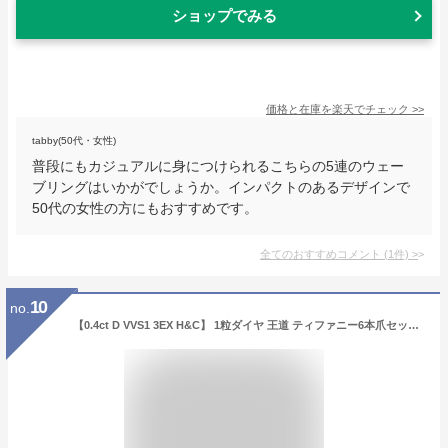
ショップでみる
価格と在庫を
楽天
でチェック
>>
tabby(50代・女性)
普段にもカジュアルに身につけられるこちらの5連のウェー
ブリングはいかがでしょうか。インパクトのあるデザインで
50代の女性の方にもおすすめです。
全てのおすすめコメント
(
1
件)
>
10
no.
【0.4ct D VVS1 3EX H&C】 1粒ダイヤ 王道 ティファニー6本爪セッテイング 婚約指輪平均より大粒0.4ct 最高 Dカラー 実質最高VVS1 3EX H&C プロポーズ 婚約指輪 鑑定書付 【4C最安値保証・人気オプション3EX H&C】 【 迫力＆コスパ最高0.4CT】