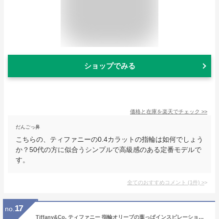
ショップでみる
価格と在庫を
楽天
でチェック
>>
だんごっ鼻
こちらの、ティファニーの0.4カラットの指輪は如何でしょう
か？50代の方に似合うシンプルで高級感のある定番モデルで
す。
全てのおすすめコメント
(
1
件)
>
17
no.
Tiffany&Co. ティファニー 指輪オリーブの葉っぱインスピレーションスターリングシルバーオリーブリーフバイパスリングアクセサリー OLIVE LEAF RING約7号 約9号 約11号 約16号 約17号