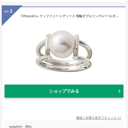
1
no.
Tiffany&Co. ティファニー レディース 指輪ダブルリング×パールダブルパールリングスターリングシルバーフレッシュウォーターパール真珠 7号 8号 9号 10号 11号 13号 14号 16号 17号 18号STERLING SILVER RING
ショップでみる
価格と在庫を
楽天
でチェック
>>
bells(60代・男性)