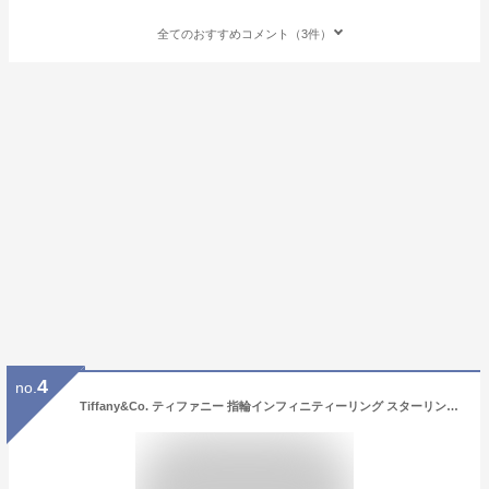
全てのおすすめコメント（3件）
4
no.
Tiffany&Co. ティファニー 指輪インフィニティーリング スターリングシルバー7号 8号 9号 10号 11号 13号 14号 16号 17号止まることのない流れを彷彿させる優雅でモダンライン永遠の絆、エネルギーと生命力を象徴