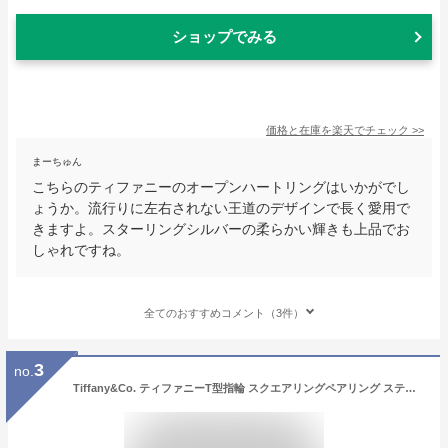
ショップでみる
価格と在庫を
楽天
でチェック
>>
まーちゅん
こちらのティファニーのオープンハートリングはいかがでし
ょうか。流行りに左右されない王道のデザインで長く愛用で
きますよ。スターリングシルバーの柔らかい輝きも上品でお
しゃれですね。
全てのおすすめコメント（3件）
3
no.
Tiffany&Co. ティファニーT型指輪 スクエアリングペアリング ステンレススチールスクエアT アクセサリーT-RING 18Kホワイトゴールド 約 7号8号9号10号11号13号14号16号17号18号19号スターリングシルバー925 TSQUARERING