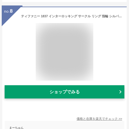
8
no.
ティファニー 1837 インターロッキング サークル リング 指輪 シルバー レディース メンズ ブランド おしゃれ 新品 本物 カジュアル オシャレ シンプル シルバー925 20代 30代 40代 50代 60代 大学生 彼女 彼氏 プレゼント ギフト ホワイトデー クリスマス 母の日
ショップでみる
価格と在庫を
楽天
でチェック
>>
まーちゅん