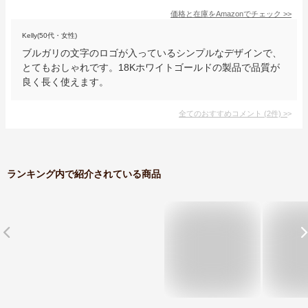
価格と在庫を
Amazon
でチェック
>>
Kelly(50代・女性)
ブルガリの文字のロゴが入っているシンプルなデザインで、
とてもおしゃれです。18Kホワイトゴールドの製品で品質が
良く長く使えます。
全てのおすすめコメント
(
2
件)
>
ランキング内で紹介されている商品