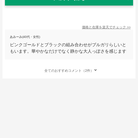
価格と在庫を
楽天
でチェック
>>
あみーみ(40代・女性)
ピンクゴールドとブラックの組み合わせがブルガリらしいと
もいます。華やかなだけでなく静かな大人っぽさを感じます
全てのおすすめコメント（2件）