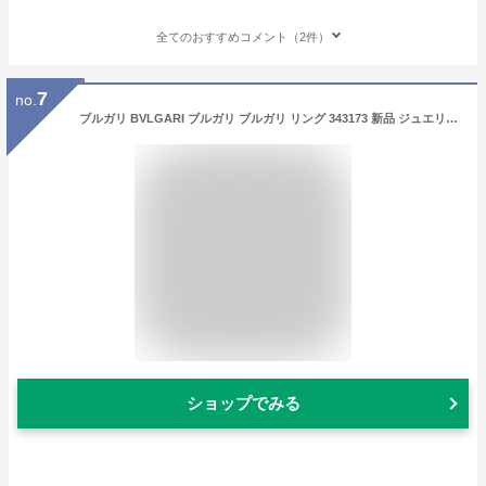
全てのおすすめコメント（2件）
7
no.
ブルガリ BVLGARI ブルガリ ブルガリ リング 343173 新品 ジュエリー ブランドジュエリー
ショップでみる