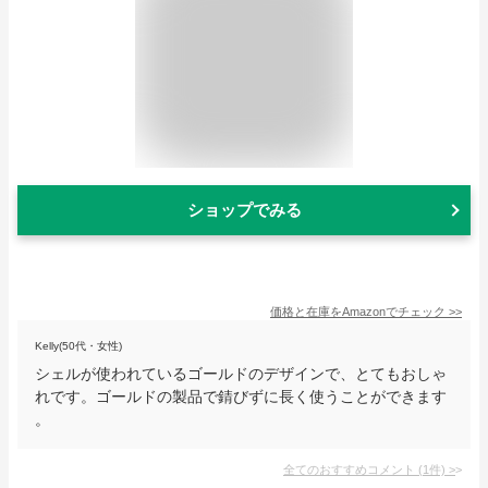
ショップでみる
価格と在庫を
Amazon
でチェック
>>
Kelly(50代・女性)
シェルが使われているゴールドのデザインで、とてもおしゃ
れです。ゴールドの製品で錆びずに長く使うことができます
。
全てのおすすめコメント
(
1
件)
>