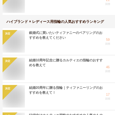
回答
ハイブランド × レディース用指輪
の人気おすすめランキング
銀婚式に買いたいティファニーのペアリングのお
決定
すすめを教えてください
59
回答
結婚10周年記念に贈るカルティエの指輪のおすす
決定
めを教えて
46
回答
結婚20周年に贈る指輪｜ティファニーリングのお
決定
すすめを教えて！
17
回答