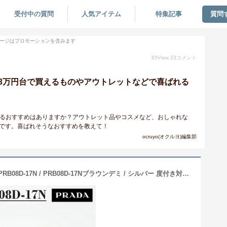
受付中の質問
人気アイテム
特集記事
質問
ージはプロモーションを含みます
65
View
23
コメント
3万円台で買えるものやアウトレットなどで喜ばれる
えるおすすめはありますか？アウトレット品やコスメなど、おしゃれな
いです。喜ばれそうなおすすめを教えて！
ocruyo(オクルヨ)編集部
PRADA プラダ 眼鏡 メガネフレームVPRB08D-17N / PRB08D-17Nブラウンデミ / シルバー 度付き対応可度付き、調光、サングラスなど作れます