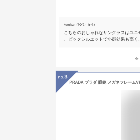
kumikan (40代・女性)
こちらのおしゃれなサングラスはユニ
。ビックシルエットで小顔効果も高く
全
3
no.