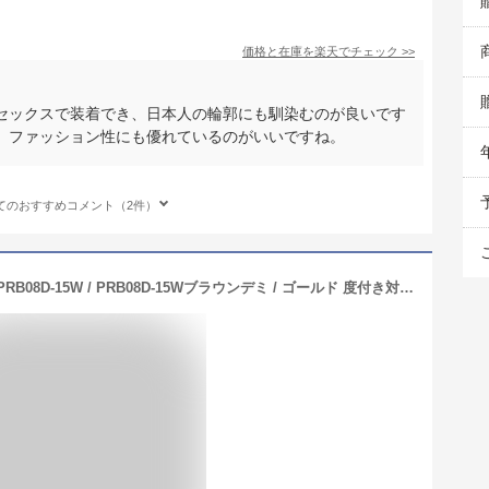
価格と在庫を
楽天
でチェック
>>
セックスで装着でき、日本人の輪郭にも馴染むのが良いです
、ファッション性にも優れているのがいいですね。
てのおすすめコメント（2件）
PRADA プラダ 眼鏡 メガネフレームVPRB08D-15W / PRB08D-15Wブラウンデミ / ゴールド 度付き対応可度付き、調光、サングラスなど作れます