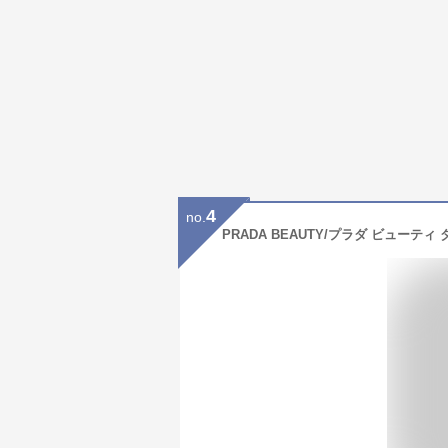
4
no.