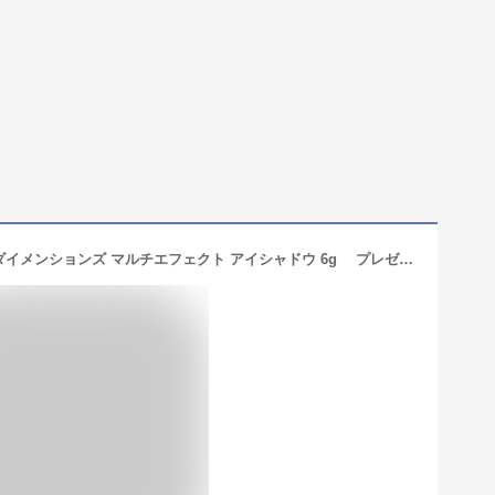
PRADA BEAUTY/プラダ ビューティ ダイメンションズ マルチエフェクト アイシャドウ 6g プレゼント 誕生日 母の日