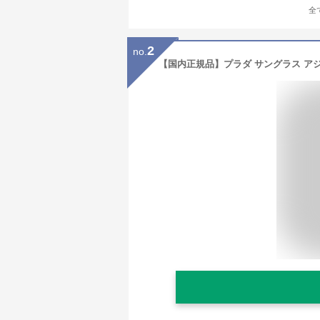
全
2
no.