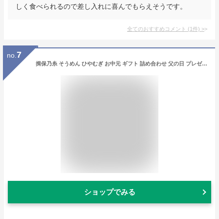
しく食べられるので差し入れに喜んでもらえそうです。
全てのおすすめコメント
(
1
件)
>
7
no.
揖保乃糸 そうめん ひやむぎ お中元 ギフト 詰め合わせ 父の日 プレゼント 父の日ギフト 送料無料 揖保の糸 冷や麦 手延ひやむぎ 2kg 200g×10袋入 BS-30 出産 内祝い お返し 乾麺 お供え 初盆 新盆 結婚 引越し 挨拶 名入れ 快気祝い 香典返し お礼 お祝い返し(k-s)
ショップでみる