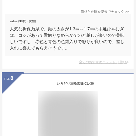
価格と在庫を
楽天
でチェック
>>
satoei(30代・女性)
人気な揖保乃糸で、麺の太さが1.3㎜～1.7㎜の手延ひやむぎ
は、コシがあって舌触りなめらかでのど越しが良いので美味
しいですし、赤色と青色の色麺入りで彩りが良いので、差し
入れに喜んでもらえそうです。
全てのおすすめコメント
(
1
件)
>
8
no.
いろどり三輪素麺 CL-30