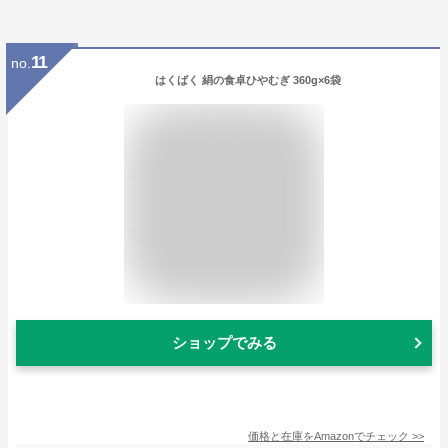
11
no.
はくばく 絹の食卓ひやむぎ 360g×6袋
ショップでみる
価格と在庫を
Amazon
でチェック
>>