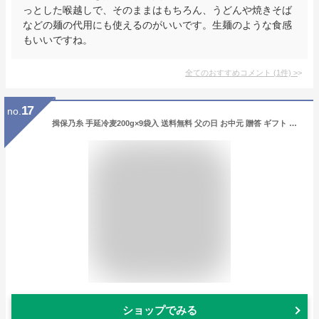
っとした喉越しで、そのままはもちろん、うどんや焼きそば
などの麺の代用にも使えるのがいいです。生麺のような食感
もいいですね。
全てのおすすめコメント
(
1
件)
>
17
no.
揖保乃糸 手延冷麦200g×9袋入 送料無料 父の日 お中元 贈答 ギフト お祝い
ショップでみる