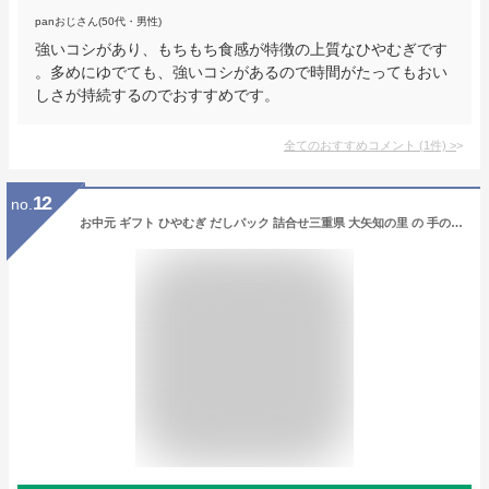
panおじさん(50代・男性)
強いコシがあり、もちもち食感が特徴の上質なひやむぎです
。多めにゆでても、強いコシがあるので時間がたってもおい
しさが持続するのでおすすめです。
全てのおすすめコメント
(
1
件)
>
12
no.
お中元 ギフト ひやむぎ だしパック 詰合せ三重県 大矢知の里 の 手のべひやむぎ暑中見舞い 残暑見舞い 中元 香典返し 粗供養 法要 お供え 内祝い などに喜ばれる 乾麺 ギフトセット