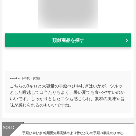
類似商品を探す
kumikan (40代・女性)
こちらの3キロと大容量の手延べひやむぎはいかが。ツルッ
とした喉越しで口当たりもよく、暑い夏でも食べやすいのが
いいです。しっかりとしたコシも感じられ、素材の風味や旨
味が感じられるのもいいですね。
SOLD
手延ひやむぎ 乾麺愛知県高浜市より昔ながらの手延べ製法のひやむぎをメーカー直送 うどん そうめん きしめん 細うどん 手延べ 伝統製法 三河 高浜 小麦粉 安心 食感 のど越し コシ 弾力 煮くずれしにくい 乾麺 半生麺 鍋 釜揚げ 流しそうめん ギフト 御中元 御歳暮