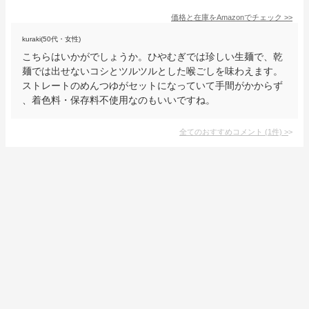
価格と在庫を
Amazon
でチェック
>>
kuraki(50代・女性)
こちらはいかがでしょうか。ひやむぎでは珍しい生麺で、乾
麺では出せないコシとツルツルとした喉ごしを味わえます。
ストレートのめんつゆがセットになっていて手間がかからず
、着色料・保存料不使用なのもいいですね。
全てのおすすめコメント
(
1
件)
>