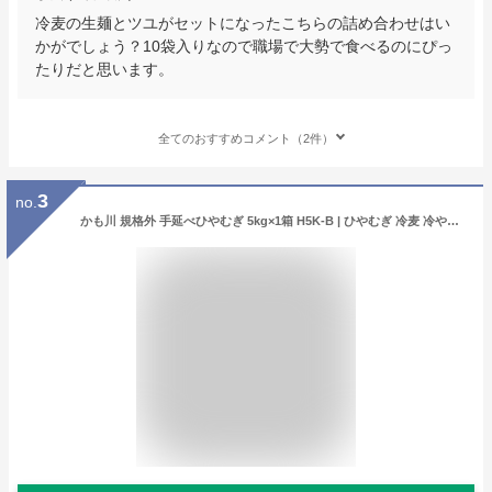
冷麦の生麺とツユがセットになったこちらの詰め合わせはい
かがでしょう？10袋入りなので職場で大勢で食べるのにぴっ
たりだと思います。
全てのおすすめコメント（2件）
3
no.
かも川 規格外 手延べひやむぎ 5kg×1箱 H5K-B | ひやむぎ 冷麦 冷や麦 ヒヤムギ 麺 めん 麺類 乾燥麺 長期保存 保存食 ネット限定 お得 お徳用 まとめ買い 業務用 ワケあり 訳あり 家庭用 自宅用 手延ひやむぎ 巣ごもり ご当地グルメ