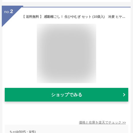
2
no.
【 送料無料 】 感動喉ごし！ 生ひやむぎ セット (10袋入) 冷麦 ヒヤムギ お取り寄せ 産地直送 北海道 宗谷 稚内市 【 父の日 ファザーズデー 誕生日 プレゼント 内祝い ギフト グルメ 贈り物 】
ショップでみる
価格と在庫を
楽天
でチェック
>>
ちゃゆ(50代・女性)