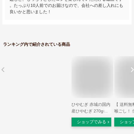
。たっぷり10人前でのお届けなので、会社への差し入れにも
良いかと思いました！
ランキング内で紹介されている商品
ひやむぎ 赤城の国内
【 送料無
産ひやむぎ 270g×20
喉ごし！ 
袋【ひやむぎ 冷麦
セット (1
ショップでみる
ショッ
麺類 送料無料】【北
麦 ヒヤム
海道産小麦100％使
寄せ 産地