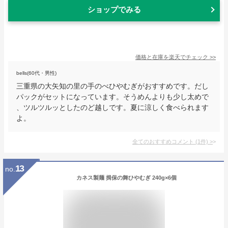
ショップでみる
価格と在庫を
楽天
でチェック
>>
bells(60代・男性)
三重県の大矢知の里の手のべひやむぎがおすすめです。だし
パックがセットになっています。そうめんよりも少し太めで
、ツルツルッとしたのど越しです。夏に涼しく食べられます
よ。
全てのおすすめコメント
(
1
件)
>
13
no.
カネス製麺 揖保の舞ひやむぎ 240g×6個