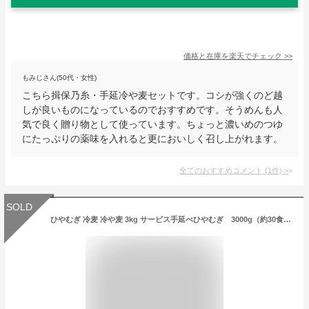
価格と在庫を
楽天
でチェック
>>
もみじさん(50代・女性)
こちら揖保乃糸・手延冷や麦セットです。コシが強くのど越
しが良いものになっているのでおすすめです。そうめんも人
気で良く贈り物として使っています。ちょっと濃いめのつゆ
にたっぷりの薬味を入れると更においしく召し上がれます。
全てのおすすめコメント
(
1
件)
>
SOLD
ひやむぎ 冷麦 冷や麦 3kg サービス手延べひやむぎ 3000g（約30食）包装ゼロタイプ ヒヤムギ揖保の糸【本州・四国・九州：送料無料】