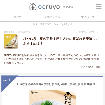
受付中
人気アイテム
マイページ
本ページはプロモーションを含みます
最終更新日：2026/02/20
124
View
22
コメント
決定
ひやむぎ｜夏の定番！差し入れに喜ばれる美味しい
おすすめは？
社内で残業後にお疲れさん会をやりたいので、暑い時期でもつるっと美味しく頂け
るひやむぎを差し入れしたいです。のど越しが良く食べやすいひやむぎのおすすめ
を教えてください。
エイム(50代・男性)
1
no.
ひやむぎ 赤城の国内産ひやむぎ 270g×20袋【ひやむぎ 冷麦 麺類 送料無料】【北海道産小麦100％使用 業務用 お徳用 ケース 通販 販売 お取り寄せ】