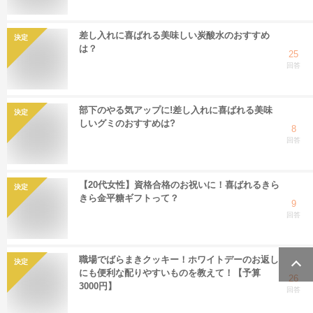
差し入れに喜ばれる美味しい炭酸水のおすすめ
決定
は？
25
回答
部下のやる気アップに!差し入れに喜ばれる美味
決定
しいグミのおすすめは?
8
回答
【20代女性】資格合格のお祝いに！喜ばれるきら
決定
きら金平糖ギフトって？
9
回答
職場でばらまきクッキー！ホワイトデーのお返し
決定
にも便利な配りやすいものを教えて！【予算
26
3000円】
回答