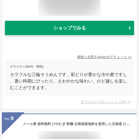
ショップでみる
価格と在庫を
Amazon
でチェック
>>
グラスマン(60代・男性)
カラフルな三輪そうめんです。彩どりが豊かな冷や麦ですし
、暑い時期にぴったり。さわやかな味わい、のど越しを楽し
むことができます。
全てのおすすめコメント
(
1
件)
>
9
no.
メール便 送料無料 ひやむぎ 乾麺 北海道産地粉を使用した北海道 ひやむぎ 200 g×5束 価格 800 円 北海道の小麦 使用 ひやむぎ かんめん「 ポイント 800 クーポン 」