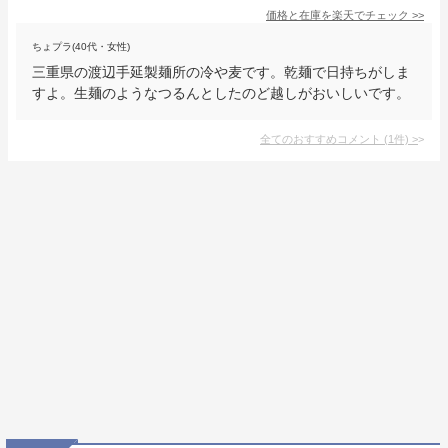
価格と在庫を
楽天
でチェック
>>
ちょプラ(40代・女性)
三重県の渡辺手延製麺所の冷や麦です。乾麺で日持ちがしま
すよ。生麺のようなつるんとしたのど越しがおいしいです。
全てのおすすめコメント
(
1
件)
>