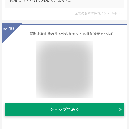
全てのおすすめコメント
(
1
件)
>
10
no.
活彩 北海道 稚内 生 ひやむぎ セット 10袋入 冷麦 ヒヤムギ
ショップでみる