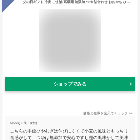
父の日ギフト 冷麦 ごま油 高級麺 無添加 つゆ 詰合わせ おおやち ひやむぎ 冷や麦 贈答用 プレゼント 四日市 渡辺手延製麺所
ショップでみる
価格と在庫を
楽天
でチェック
>>
satoei(30代・女性)
こちらの手延ひやむぎは伸びにくくて小麦の風味ともっちり
食感がして、つゆは無添加で安心ですし鰹の風味がして美味