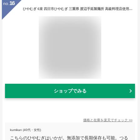
16
no.
ひやむぎ 6束 四日市ひやむぎ 三重県 渡辺手延製麺所 高級料理店使用 冷や麦 乾麺 うどん 焼きそば パスタ あらゆる麺の代用に 生めん のような おおやち 手延べ 冷麦 金魚印 製造直売店 大矢知 伝統の味 高級手延麺 長期保存食 常温食 無添加 うまくてご麺 umakutegomen
ショップでみる
価格と在庫を
楽天
でチェック
>>
kumikan (40代・女性)
こちらのひやむぎはいかが。無添加で長期保存も可能。つる