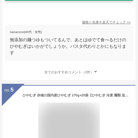
価格と在庫を
楽天
でチェック
>>
nanacoco(40代・女性)
無添加の麺つゆもついてるんで、あとはゆでて食べるだけの
ひやむぎはいかがでしょうか。パスタ代わりとかにもなりま
す
全てのおすすめコメント（2件）
5
no.
ひやむぎ 赤城の国内産ひやむぎ 270g×20袋【ひやむぎ 冷麦 麺類 送料無料】【北海道産小麦100％使用 業務用 お徳用 ケース 通販 販売 お取り寄せ】