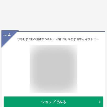
4
no.
ひやむぎ 3束×3 無添加つゆセット四日市ひやむぎ お中元 ギフト 三重県 渡辺手延製麺所 冷や麦 乾麺 うどん 焼きそば パスタ あらゆる麺の代用に 生めん のような おおやち 手延べ 冷麦 金魚印 製造直売店 大矢知 高級手延麺 長期保存食 常温食 無添加 うまくてご麺
ショップでみる