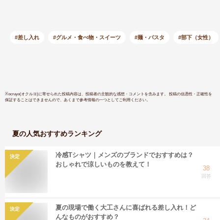
用 業務用 お徳用 ケ
道 宗谷 稚
ース 通販 販売 お取
の日 ファ
り寄せ】
誕生日 プ
内祝い ギ
#差し入れ
#グルメ・食べ物・スイーツ
#麺・パスタ
#部下（女性）
メ 贈り物
※
ocruyo(オクルヨ)
に寄せられた投稿内容は、投稿者の主観的な感想・コメントを含みます。 投稿の信憑性・正確性を
保証することはできませんので、あくまで参考情報の一つとしてご利用ください。
夏
の人気おすすめランキング
冷感Tシャツ｜メンズのブランドでおすすめは？
決定
おしゃれで涼しいものを教えて！
38
回答
夏の現場で働く大工さんに喜ばれる差し入れ！ど
決定
んなものがおすすめ？