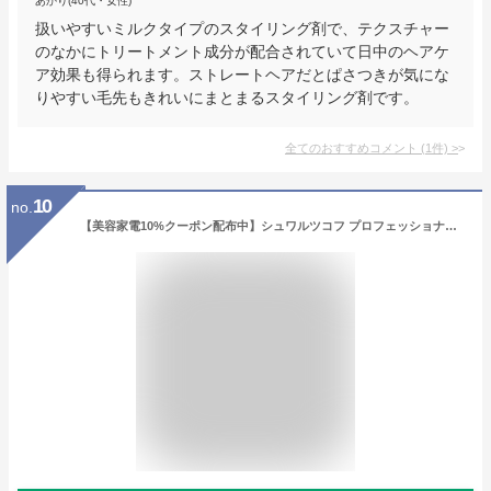
あかり(40代・女性)
扱いやすいミルクタイプのスタイリング剤で、テクスチャー
のなかにトリートメント成分が配合されていて日中のヘアケ
ア効果も得られます。ストレートヘアだとぱさつきが気にな
りやすい毛先もきれいにまとまるスタイリング剤です。
全てのおすすめコメント
(
1
件)
>
10
no.
【美容家電10%クーポン配布中】シュワルツコフ プロフェッショナル シルエット ストレートムース 200g|シュワルツコフ おすすめ品 スタイリング剤 フォーム セット ヘアケア サロン専売 美容室 美容師 おすすめ 人気 ランキング クチコミ