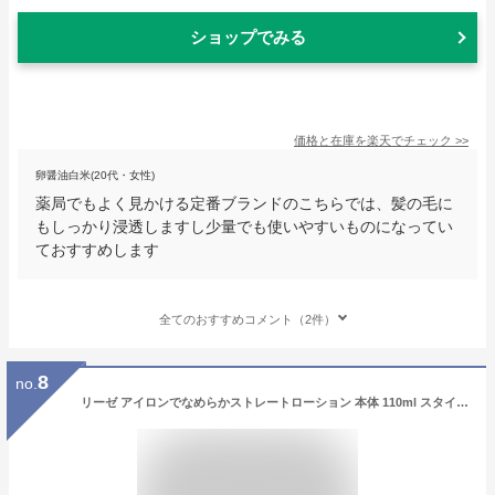
ショップでみる
価格と在庫を
楽天
でチェック
>>
卵醤油白米(20代・女性)
薬局でもよく見かける定番ブランドのこちらでは、髪の毛に
もしっかり浸透しますし少量でも使いやすいものになってい
ておすすめします
全てのおすすめコメント（2件）
8
no.
リーゼ アイロンでなめらかストレートローション 本体 110ml スタイリング剤 花王