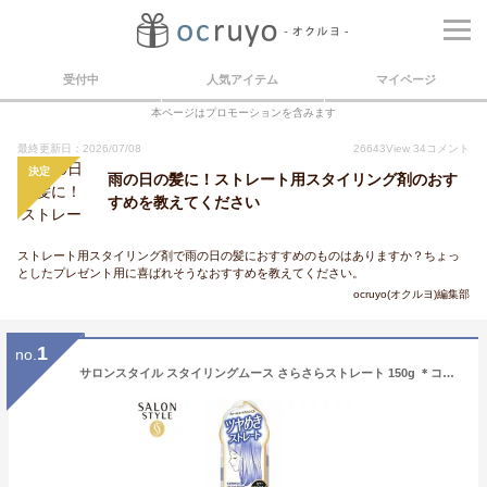
受付中
人気アイテム
マイページ
本ページはプロモーションを含みます
最終更新日：2026/07/08
26643
View
34
コメント
決定
雨の日の髪に！ストレート用スタイリング剤のおす
すめを教えてください
ストレート用スタイリング剤で雨の日の髪におすすめのものはありますか？ちょっ
としたプレゼント用に喜ばれそうなおすすめを教えてください。
ocruyo(オクルヨ)編集部
1
no.
サロンスタイル スタイリングムース さらさらストレート 150g ＊コーセー SALON STYLE ヘアケア スタイリング剤 ヘアスプレー