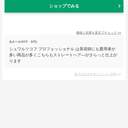
ショップでみる
価格と在庫を
楽天
でチェック
>>
あみーみ(40代・女性)
シュワルツコフ プロフェッショナル は美容師にも愛用者が
多い商品が多くこちらもストレートヘア―がさらっと仕上が
ります
全てのおすすめコメント
(
1
件)
>