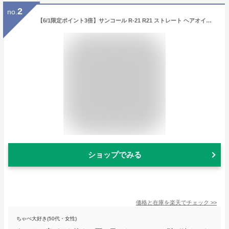
2
no.
【6/1限定ポイント3倍】サンコール R-21 R21 ストレート ヘアオイル モイスト 100mL / 【送料無料】 美容室 サロン専売品 美容院 ヘアケア スタイリング剤 つや うるおい 天然成分 まとまり
ショップでみる
価格と在庫を
楽天
でチェック
>>
ちゃぺ大好き(50代・女性)