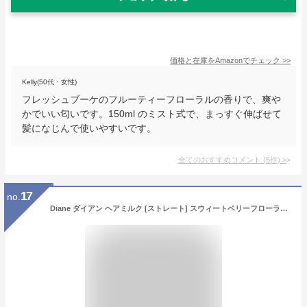
価格と在庫を
Amazon
でチェック
>>
Kelly(50代・女性)
フレッシュブーケのフルーティーフローラルの香りで、爽や
かでいい匂いです。150ml のミスト式で、まっすぐ伸ばせて
髪になじんで使いやすいです。
全てのおすすめコメント
(
6
件)
>
17
no.
Diane ダイアン ヘアミルク [ストレート] スウィートベリーフローラルの香り 洗い流さないトリートメント パーフェクトビューティ ストレートミルク 100ml