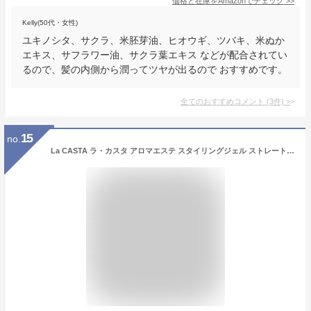
価格と在庫を
Amazon
でチェック
>>
Kelly(50代・女性)
ユキノシタ、サクラ、米胚芽油、ヒオウギ、ツバキ、米ぬか
エキス、サフラワー油、サクラ葉エキス などが配合されてい
るので、髪の内側から潤ってツヤが出るので おすすめです。
全てのおすすめコメント
(
3
件)
>
15
no.
La CASTA ラ・カスタ アロマエステ スタイリングジェル ストレート＜スタイリング・ヘアトリートメント＞ジェル スタイリング剤 うるおい うねり くせ毛 まとまりストレートヘア 髪 しなやか