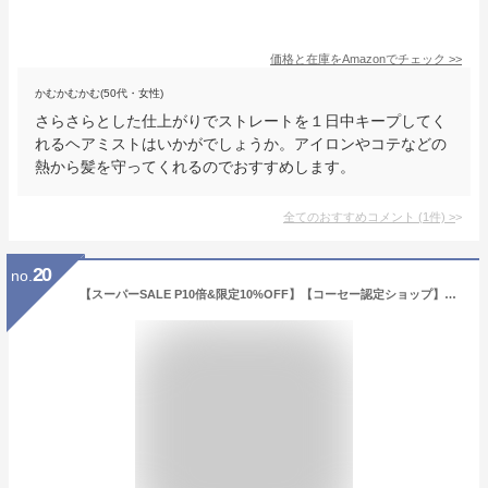
価格と在庫を
Amazon
でチェック
>>
かむかむかむ(50代・女性)
さらさらとした仕上がりでストレートを１日中キープしてく
れるヘアミストはいかがでしょうか。アイロンやコテなどの
熱から髪を守ってくれるのでおすすめします。
全てのおすすめコメント
(
1
件)
>
20
no.
【スーパーSALE P10倍&限定10%OFF】【コーセー認定ショップ】スティーブンノル シェイク アンド ストレート ヘアプライマー 90ml コーセー