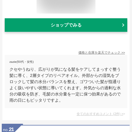
ショップでみる
価格と在庫を
楽天
でチェック
>>
zazie(50代・女性)
クセやうねり、広がりが気になる髪をケアしてまっすぐ整う
髪に導く、2層タイプのリペアオイル。外部からの湿気をブ
ロックして髪の水分バランスを整え、ゴワついた髪が指通り
よく扱いやすい状態に導いてくれます。外気からの過剰な水
分の吸収を防ぎ、毛髪の水分量を一定に保つ効果があるので
雨の日にもピッタリですよ。
全てのおすすめコメント
(
2
件)
>
21
no.