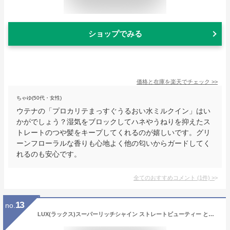
ショップでみる
価格と在庫を
楽天
でチェック
>>
ちゃゆ(50代・女性)
ウテナの「プロカリテまっすぐうるおい水ミルクイン」はい
かがでしょう？湿気をブロックしてハネやうねりを抑えたス
トレートのつや髪をキープしてくれるのが嬉しいです。グリ
ーンフローラルな香りも心地よく他の匂いからガードしてく
れるのも安心です。
全てのおすすめコメント
(
1
件)
>
13
no.
LUX(ラックス)スーパーリッチシャイン ストレートビューティー とろとろうねりケアヘアミスト 本体 180ml