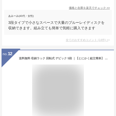
価格と在庫を
楽天
でチェック
>>
あみーみ(40代・女性)
3段タイプで小さなスペースで大量のブルーレイディスクを
収納できます。組み立ても簡単で気軽に購入できます
全てのおすすめコメント
(
14
件)
>
12
no.
送料無料 収納ラック 回転式 デビック 5段 ｜【とにかく組立簡単】 ディスプレ棚 収納ラック 回転式収納ラック DVD収納 コミック収納 ブルーレイ収納 本棚 ブック収納 コミックケース 工具一切不要 組立簡単 工具不要 回転式 ラック