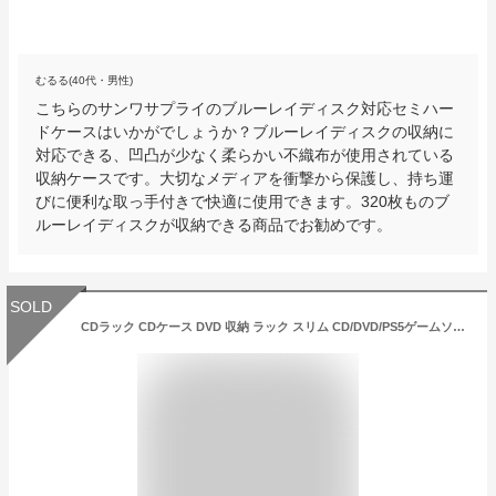
むるる(40代・男性)
こちらのサンワサプライのブルーレイディスク対応セミハー
ドケースはいかがでしょうか？ブルーレイディスクの収納に
対応できる、凹凸が少なく柔らかい不織布が使用されている
収納ケースです。大切なメディアを衝撃から保護し、持ち運
びに便利な取っ手付きで快適に使用できます。320枚ものブ
ルーレイディスクが収納できる商品でお勧めです。
SOLD
CDラック CDケース DVD 収納 ラック スリム CD/DVD/PS5ゲームソフト/ブルーレイ収納ボックス 【高級レザー製/強力マグネット付き/強化ハンドル付き/携帯便利/大容量/多機能】 (W42.5×D16×H15cm, ブラウン)