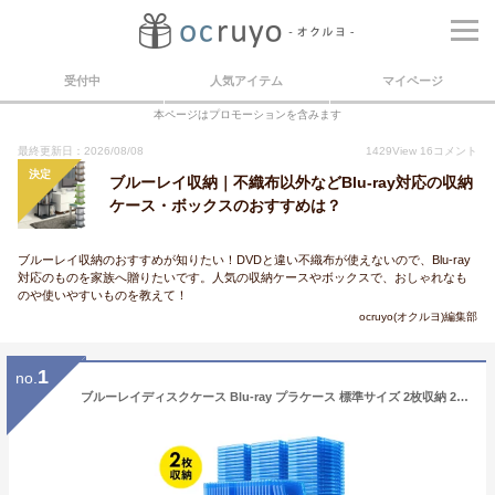
受付中
人気アイテム
マイページ
本ページはプロモーションを含みます
最終更新日：2026/08/08
1429
View
16
コメント
決定
ブルーレイ収納｜不織布以外などBlu-ray対応の収納
ケース・ボックスのおすすめは？
ブルーレイ収納のおすすめが知りたい！DVDと違い不織布が使えないので、Blu-ray
対応のものを家族へ贈りたいです。人気の収納ケースやボックスで、おしゃれなも
のや使いやすいものを教えて！
ocruyo(オクルヨ)編集部
1
no.
ブルーレイディスクケース Blu-ray プラケース 標準サイズ 2枚収納 25個セット メディアケース ブルー