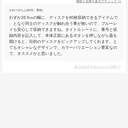
価格と在庫を
楽天
でチェック
>>
かれーぴらふ(50代・男性)
わずか28.9㎝の幅に、ディスクを80枚収納できるアイテムで
、となり同士のディスクが触れ合う事が無いので、ブルーレ
イも安心して収納できますね。タイトルシートに、番号と収
録内容を記入して、本体正面にあるボタンを押しながら蓋を
開けると、目的のディスクをピックアップしてくれます。と
てもオシャレなデザインで、カラーバリエーション豊富なの
で、オススメかと思いました。
全てのおすすめコメント
(
1
件)
>