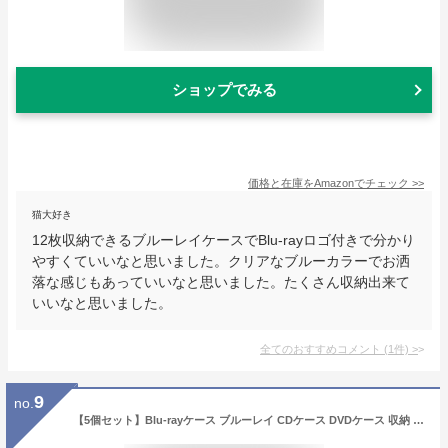
ショップでみる
価格と在庫を
Amazon
でチェック
>>
猫大好き
12枚収納できるブルーレイケースでBlu-rayロゴ付きで分かり
やすくていいなと思いました。クリアなブルーカラーでお洒
落な感じもあっていいなと思いました。たくさん収納出来て
いいなと思いました。
全てのおすすめコメント
(
1
件)
>
9
no.
【5個セット】Blu-rayケース ブルーレイ CDケース DVDケース 収納 ファイル 72枚 インデックス付き 不織布 ケース 両面収納 保護 メディアケース ブラック