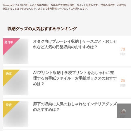
※
ocruyo(オクルヨ)
に寄せられた投稿内容は、投稿者の主観的な感想・コメントを含みます。 投稿の信憑性・正確性を
保証することはできませんので、あくまで参考情報の一つとしてご利用ください。
収納グッズ
の人気おすすめランキング
オタク向けブルーレイ収納｜ケースごと・おしゃ
受付中
れなど人気の円盤収納のおすすめは？
78
回答
A4プリント収納｜学校プリントをおしゃれに整
決定
理するお手紙ファイル・お手紙ボックスのおすす
26
めは？
回答
廊下の収納に人気のおしゃれなインテリアグッズ
決定
のおすすめは？
26
回答