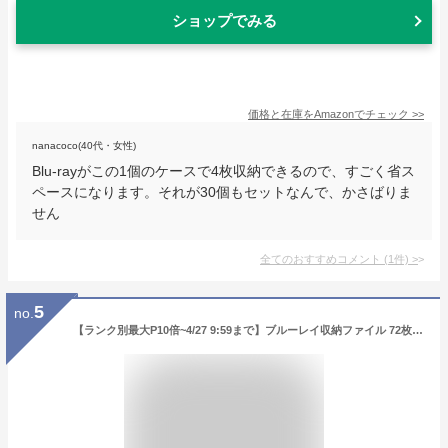
ショップでみる
価格と在庫を
Amazon
でチェック
>>
nanacoco(40代・女性)
Blu-rayがこの1個のケースで4枚収納できるので、すごく省ス
ペースになります。それが30個もセットなんで、かさばりま
せん
全てのおすすめコメント
(
1
件)
>
5
no.
【ランク別最大P10倍~4/27 9:59まで】ブルーレイ収納ファイル 72枚収納 インデックス付 ブラック EZ2-FCD063BK