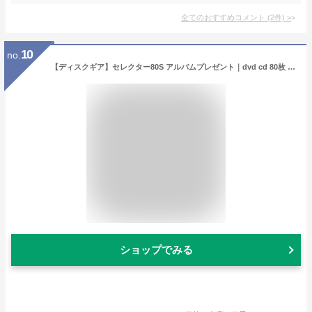
全てのおすすめコメント
(
2
件)
>
10
no.
【ディスクギア】セレクター80S アルバムプレゼント｜dvd cd 80枚 収納 収納ケース cd・dvdケース cdケース 持ち運び 収納ボックス キャリングケース ファイル型 ブルーレイケース おしゃれ かわいい 大容量 QVC QVCジャパン オンエア中 テレビ通販 テレビショッピング
ショップでみる