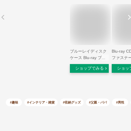
ブルーレイディスク
Blu-ray 
ケース Blu-ray プラ
ファスナー
ケース 標準サイズ 2
枚 ブラッ
ショップでみる
ショッ
枚収納 25個セット
レイ 収納
メディアケース ブル
ィスクケー
ー
ク 収納 C
HB60BK
ELECOM
#趣味
#インテリア・雑貨
#収納グッズ
#父親・パパ
#男性