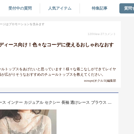
受付中の質問
人気アイテム
特集記事
質問
ージはプロモーションを含みます
120
View
27
コメント
ディース向け！色々なコーデに使えるおしゃれなおす
ールトップスをあげたいと思っています！様々な着こなしができてレイヤ
幅が広がりそうなおすすめのチュールトップスを教えてください。
ocruyo(オクルヨ)編集部
チュール シースルー トップス レディース インナー カジュアル セクシー 長袖 透けレース ブラウス エレガントシャツ 刺繍 フォーマル パーティー 立ち襟 伸縮性 ストレッチ タンクトップ おしゃれ 透け感 ゆったり 送料無料