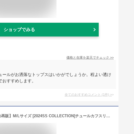
ショップでみる
価格と在庫を
楽天
でチェック
>>
ュールがお洒落なトップスはいかがでしょうか。程よい透け
でおすすめします。
全てのおすすめコメント
(
1
件)
>
【限定！10%OFFクーポン×15日待望の再販】M/Lサイズ [2024SS COLLECTION]チュールカフスリブニットトップス レディース 春 夏 / トップス 袖チュール ニット セーター ニットトップス リブニット クルーネック オケージョン セレモニー