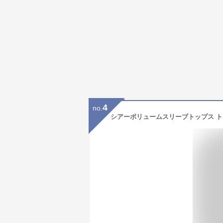
4
no.