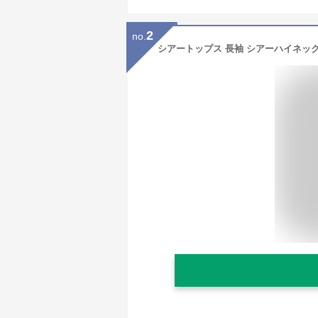
2
no.