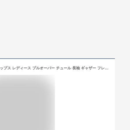
シアーボリュームスリーブトップス トップス レディース プルオーバー チュール 長袖 ギャザー フレア クルーネック レイヤード オーバーサイズ シンプル【メール便可／100】