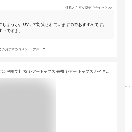
価格と在庫を
楽天
でチェック
>>
でしょうか。UVケア対策されていますのでおすすめです。
すいですよ。
てのおすすめコメント（2件）
【24H限定：1枚799円！3枚購入&クーポン利用で】 秋 シアートップス 長袖 シアー トップス ハイネック レディース 長袖 UV対策 紫外線対策 シースルー トップス チュール 花柄 レイヤード インナー 薄手 きれいめ 露出度調整 透け感 オケージョン【シアートップス】 カリス