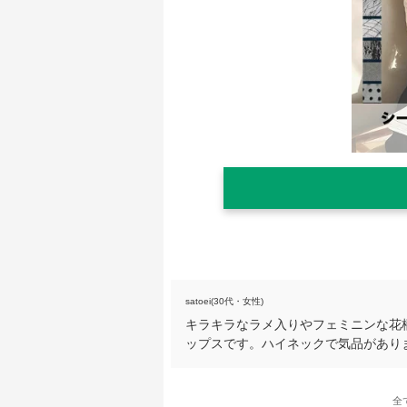
satoei(30代・女性)
キラキラなラメ入りやフェミニンな花
ップスです。ハイネックで気品があり
全