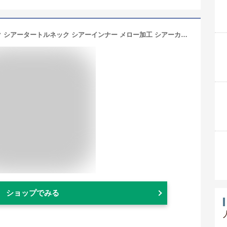
シアートップス 長袖 シアーハイネック シアータートルネック シアーインナー メロー加工 シアーカットソー 薄手 薄い レディース シースルー メロウ チュール レース 透け感 UVケア 紫外線対策 日焼け 重ね着 レイヤード 無地 フォーマル 普段使い 卒業式 入学式 メール便
ショップでみる