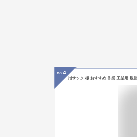
4
no.