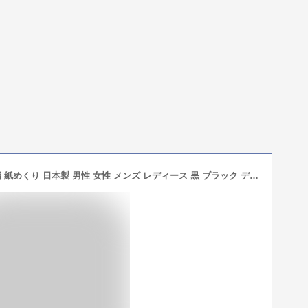
指サック 極 おすすめ 作業 工業用 親指 紙めくり 日本製 男性 女性 メンズ レディース 黒 ブラック デビカ