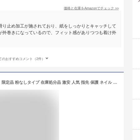
価格と在庫を
Amazon
でチェック
>>
滑り止め加工が施されており、紙をしっかりとキャッチして
が外巻きになっているので、フィット感がありつつも着け外
。
てのおすすめコメント（2件）
即日出荷 巻き指サック 1袋（100個入）限定品 粉なしタイプ 在庫処分品 激安 人気 指先 保護 ネイル ネイルオフ