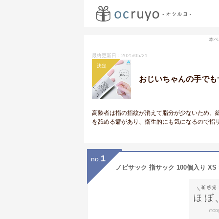
本ペ
最終更新日：2025/05/21
決定
おじいちゃんの手でも
高齢者は指の指紋が消えて脂分が少ないため、
を舐める癖があり、衛生的にも気になるので指
1
no.
ノビサック 指サック 100個入り XS S