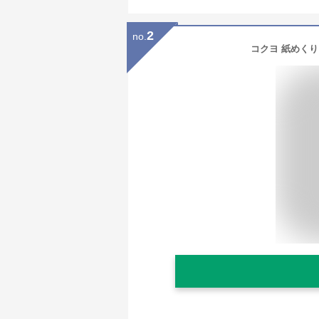
2
no.
コクヨ 紙めくり 