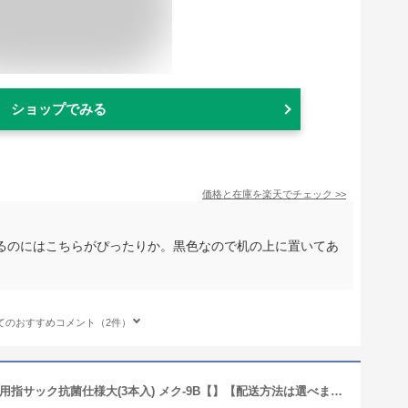
ショップでみる
価格と在庫を
楽天
でチェック
>>
るのにはこちらがぴったりか。黒色なので机の上に置いてあ
。
てのおすすめコメント（2件）
ポイント UP 期間限定 【コクヨ】事務用指サック抗菌仕様大(3本入) メク-9B【】【配送方法は選べません】