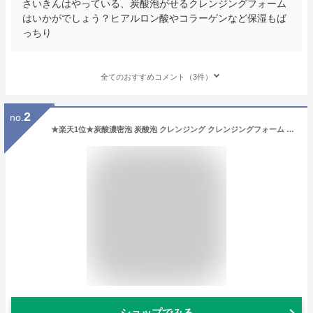
さいきんはやっている、炭酸泡がせるクレンジングフォーム
はいかがでしょう？ヒアルロン酸やコラーゲンなど保湿もば
っちり
全てのおすすめコメント（3件）
2
no.
★楽天1位★炭酸濃密泡 炭酸泡 クレンジング クレンジングフォーム 毛穴汚れ 角質 くすみ ごわつき 炭酸泡 洗顔 セラミド ヒアルロン酸 コラーゲン 低刺激 メイク落とし 化粧落とし マツエクOK W洗顔不要 炭酸クレンジング
ショップでみる