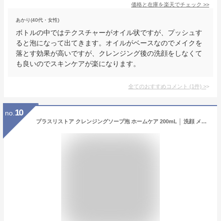
価格と在庫を
楽天
でチェック
>>
あかり(40代・女性)
ボトルの中ではテクスチャーがオイル状ですが、プッシュす
ると泡になって出てきます。オイルがベースなのでメイクを
落とす効果が高いですが、クレンジング後の洗顔をしなくて
も良いのでスキンケアが楽になります。
全てのおすすめコメント
(
1
件)
>
10
no.
プラスリストア クレンジングソープ泡 ホームケア 200mL │ 洗顔 メイク落とし 泡洗顔 無添加 低刺激 ダブル洗顔不要 泡タイプ クレンジング まつエク対応 洗顔料 敏感肌対応