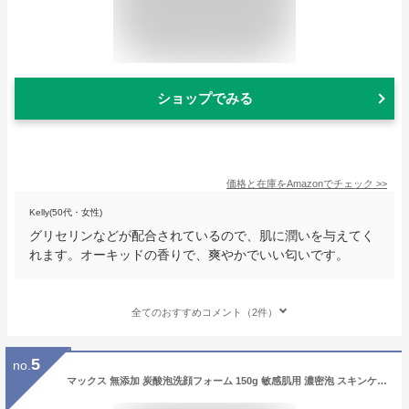
ショップでみる
価格と在庫を
Amazon
でチェック
>>
Kelly(50代・女性)
グリセリンなどが配合されているので、肌に潤いを与えてく
れます。オーキッドの香りで、爽やかでいい匂いです。
全てのおすすめコメント（2件）
5
no.
マックス 無添加 炭酸泡洗顔フォーム 150g 敏感肌用 濃密泡 スキンケア クレンジング 炭酸泡パック 保湿 肌荒れ防止 日本製 香料着色料不使用 パラベンフリー