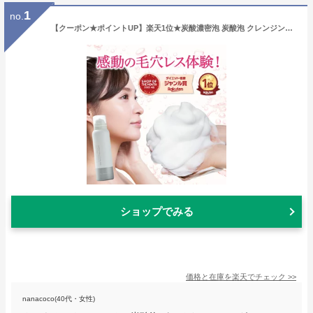
1
no.
【クーポン★ポイントUP】楽天1位★炭酸濃密泡 炭酸泡 クレンジング クレンジングフォーム 毛穴汚れ 角質 くすみ ごわつき 炭酸泡 洗顔 セラミド ヒアルロン酸 コラーゲン 低刺激 メイク落とし 化粧落とし マツエクOK W洗顔不要 約1ヵ月分 1本100g to esella
ショップでみる
価格と在庫を
楽天
でチェック
>>
nanacoco(40代・女性)