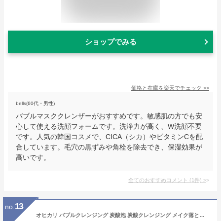
ショップでみる
価格と在庫を
楽天
でチェック
>>
bells(60代・男性)
バブルマスククレンザーがおすすめです。敏感肌の方でも安
心して使える洗顔フォームです。洗浄力が高く、W洗顔不要
です。人気の韓国コスメで、CICA（シカ）やビタミンCを配
合しています。毛穴の黒ずみや角栓を除去でき、保湿効果が
高いです。
全てのおすすめコメント
(
1
件)
>
13
no.
オヒカリ バブルクレンジング 炭酸泡 炭酸クレンジング メイク落とし W洗顔不要 まつエクok クラッシージャスミン 150g