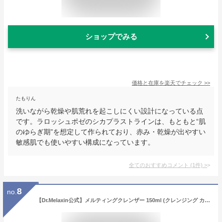
ショップでみる
価格と在庫を
楽天
でチェック
>>
たもりん
洗いながら乾燥や肌荒れを起こしにくい設計になっている点
です。ラロッシュポゼのシカプラストラインは、もともと“肌
のゆらぎ期”を想定して作られており、赤み・乾燥が出やすい
敏感肌でも使いやすい構成になっています。
全てのおすすめコメント
(
1
件)
>
8
no.
【Dr.Melaxin公式】メルティングクレンザー 150ml (クレンジング カラミン ナイアシンアミド バブルクレンジング 泡クレンジング 化粧落とし メイク落とし 洗顔 しっとり ドクターメラクチン 韓国コスメ)