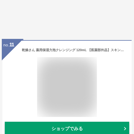
11
no.
乾燥さん 薬用保湿力泡クレンジング 120mL 【医薬部外品】スキンケア メイク落とし 肌あれ・にきび予防 乾燥ケア 潤い 濃密泡 W洗顔不要
ショップでみる