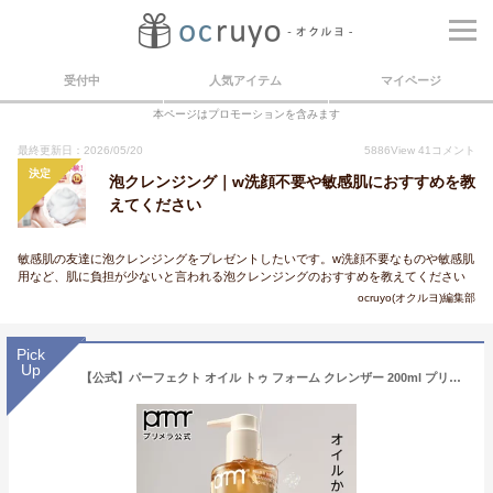
受付中
人気アイテム
マイページ
本ページはプロモーションを含みます
最終更新日：2026/05/20
5886
View
41
コメント
決定
泡クレンジング｜w洗顔不要や敏感肌におすすめを教
えてください
敏感肌の友達に泡クレンジングをプレゼントしたいです。w洗顔不要なものや敏感肌
用など、肌に負担が少ないと言われる泡クレンジングのおすすめを教えてください
ocruyo(オクルヨ)編集部
Pick
Up
【公式】パーフェクト オイル トゥ フォーム クレンザー 200ml プリメラ コスメ 韓国コスメ クレンジング 洗顔不要 ダブル洗顔 W洗顔 洗顔フォーム 泡洗顔 メイク落とし フェイシャル 毛穴ケア 乾燥肌 肌荒れ