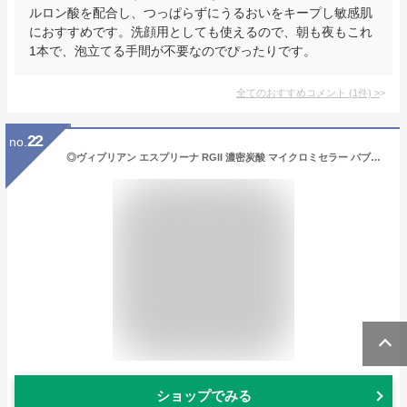
ルロン酸を配合し、つっぱらずにうるおいをキープし敏感肌
におすすめです。洗顔用としても使えるので、朝も夜もこれ
1本で、泡立てる手間が不要なのでぴったりです。
全てのおすすめコメント
(
1
件)
>
22
no.
◎ヴィブリアン エスプリーナ RGII 濃密炭酸 マイクロミセラー バブルクレンジング[泡クレンジング 泡 クレンジング 洗顔 保湿 毛穴ケア 毛穴 角質ケア 角質 洗浄 洗顔料 W洗顔不要 30代 40代 50代 アンミカ プロデュース コスメ 韓国 化粧品] 即納
ショップでみる