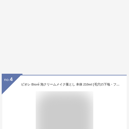
4
no.
ビオレ Bioré 泡クリームメイク落とし 本体 210ml [毛穴の下地・ファンデをしっかり落とす][オイルフリー][W洗顔不要] クレンジング