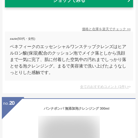
ショップでみる
価格と在庫を
楽天
でチェック
>>
zazie(50代・女性)
ベネフィークのエッセンシャルワンステップクレンズはヒア
ルロン酸(保湿)配合のクッション泡でメイク落としから洗顔
まで一気に完了、肌に付着した空気中の汚れまでしっかり落
とせる泡クレンジング。まるで美容液で洗い上げたようなし
っとりした感触です。
全てのおすすめコメント
(
1
件)
>
20
no.
パンナポンパ 無添加泡クレンジング 300ml