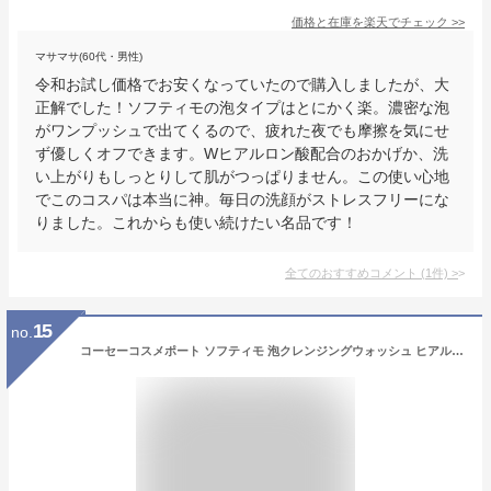
価格と在庫を
楽天
でチェック
>>
マサマサ(60代・男性)
令和お試し価格でお安くなっていたので購入しましたが、大
正解でした！ソフティモの泡タイプはとにかく楽。濃密な泡
がワンプッシュで出てくるので、疲れた夜でも摩擦を気にせ
ず優しくオフできます。Wヒアルロン酸配合のおかげか、洗
い上がりもしっとりして肌がつっぱりません。この使い心地
でこのコスパは本当に神。毎日の洗顔がストレスフリーにな
りました。これからも使い続けたい名品です！
全てのおすすめコメント
(
1
件)
>
15
no.
コーセーコスメポート ソフティモ 泡クレンジングウォッシュ ヒアルロン酸 200ml