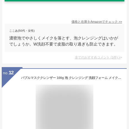
価格と在庫を
Amazon
でチェック
>>
ここあ(50代・女性)
濃密泡でやさしくメイクを落とす、泡クレンジングはいかが
でしょうか。W洗顔不要で皮脂の取り過ぎも防止できます。
全てのおすすめコメント
(
1
件)
>
12
no.
バブルマスククレンザー 100g 泡 クレンジング 洗顔フォーム メイク落とし w洗顔不要 韓国コスメ CICA シカ ビタミンC 毛穴 黒ずみ 角栓 ケア 保湿 敏感肌 乾燥肌 無添加 泡パック 美容液 スキンケア 韓国