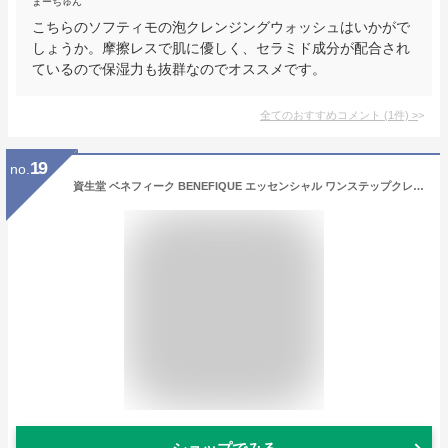
まーちゅん
こちらのソフティモの泡クレンジングウォッシュはいかがで
しょうか。摩擦レスで肌に優しく、セラミド成分が配合され
ているので保湿力も抜群なのでオススメです。
全てのおすすめコメント
(
1
件)
>
19
no.
資生堂 ベネフィーク BENEFIQUE エッセンシャル ワンステップクレンズ 本体(ポンプ付き)/詰め替え用(レフィル・詰替え) メイク落とし 洗顔料 W洗顔不要 毛穴 くすみ 乾燥 保湿 クッション泡 美容液仕上げ 時短 人気 おすすめ