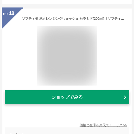
18
no.
ソフティモ 泡クレンジングウォッシュ セラミド(200ml)【ソフティモ】
ショップでみる
価格と在庫を
楽天
でチェック
>>