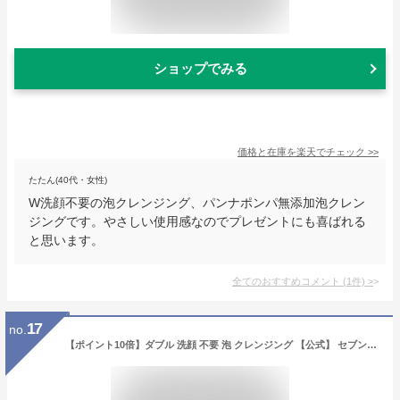
ショップでみる
価格と在庫を
楽天
でチェック
>>
たたん(40代・女性)
W洗顔不要の泡クレンジング、パンナポンパ無添加泡クレン
ジングです。やさしい使用感なのでプレゼントにも喜ばれる
と思います。
全てのおすすめコメント
(
1
件)
>
17
no.
【ポイント10倍】ダブル 洗顔 不要 泡 クレンジング 【公式】 セブンフロー マシュマロ クレンジング ウォッシュ 美容液 ロバミルク 高保湿 つっぱらない 毛穴 くすみ ハリ 乾燥肌 敏感肌 40代 50代 エイジングケア フォーム ポンプ 日本製