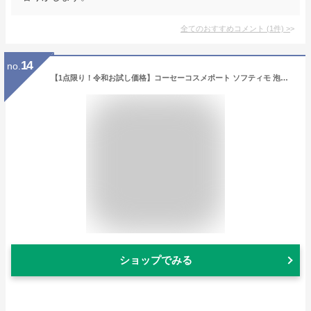
全てのおすすめコメント
(
1
件)
>
14
no.
【1点限り！令和お試し価格】コーセーコスメポート ソフティモ 泡クレンジングウォッシュ ( Wヒアルロン酸 ) 200ml ( 4971710319583 )
ショップでみる