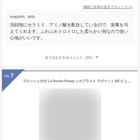
価格と在庫を
楽天
でチェック
>>
Kelly(50代・女性)
洗顔泡にセラミド、アミノ酸を配合しているので、栄養を与
えてくれます。ふわふわトロトロした柔らかい泡なので使い
心地がいいです。
全てのおすすめコメント（2件）
7
no.
ラロッシュポゼ La Roche Posay シカプラスト ラヴァント B5 ピュリファイング スージング フォームミング ゲル 200ml/6.76oz【海外通販】