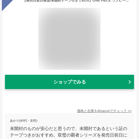
【発売日前日発送/未開封テープ付き１BOX】ONE PIECE ワンピース カードゲーム 双璧の覇者【OP-06】(BOX)24パック入 1BOX 未開封 ※12BOXで未開封カートンにて発送致します。
ショップでみる
価格と在庫を
Amazon
でチェック
>>
あかり(40代・女性)
未開封のものが安心だと思うので、未開封であるという証の
テープつきがおすすめ。双璧の覇者シリーズを発売日前日に