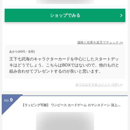
ショップでみる
価格と在庫を
楽天
でチェック
>>
あかり(40代・女性)
王下七武海のキャラクターカードを中心にしたスタートデッ
キはどうでしょう。こちらはBOXではないので、他のものと
組み合わせてプレゼントするのが良いと思います。
全てのおすすめコメント
(
1
件)
>
9
no.
【ラッピング可能】 ワンピース カードゲーム ロマンスドーン 頂上決戦 強大な敵 謀略の王国 新時代の主役 双璧の覇者 ワンピースカード BOX ボックス ワンピ カード カードゲーム ONE PIECE 新品 未開封 ブースターパック ロマドン