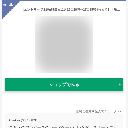
16
no.
【エントリーで全商品5倍★12月13日10時〜17日9時59分まで】【新品】 ONE PIECE カードゲーム スタートデッキ 百獣海賊団 ST-04 倉庫S
ショップでみる
価格と在庫を
楽天
でチェック
>>
kumikan (40代・女性)
こちらのワンピースのカードゲームはいかが。スタートデッ