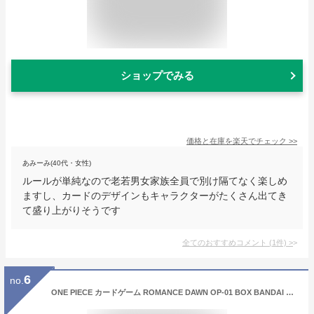
ショップでみる
価格と在庫を
楽天
でチェック
>>
あみーみ(40代・女性)
ルールが単純なので老若男女家族全員で別け隔てなく楽しめ
ますし、カードのデザインもキャラクターがたくさん出てき
て盛り上がりそうです
全てのおすすめコメント
(
1
件)
>
6
no.
ONE PIECE カードゲーム ROMANCE DAWN OP-01 BOX BANDAI バンダイ【お一人様2点まで】