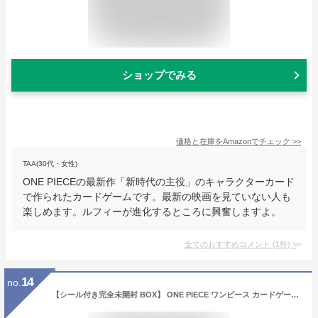
ショップでみる
価格と在庫を
Amazon
でチェック
>>
TAA(30代・女性)
ONE PIECEの最新作「新時代の主役」のキャラクターカード
で作られたカードゲームです。最新の映画を見ていない人も
楽しめます。ルフィーが進化するところに興奮しますよ。
全てのおすすめコメント
(
1
件)
>
14
no.
【シール付き完全未開封 BOX】 ONE PIECE ワンピース カードゲーム ブースターパック 24パック入り トレカ TCG (OP-05 新時代の主役 第5弾)