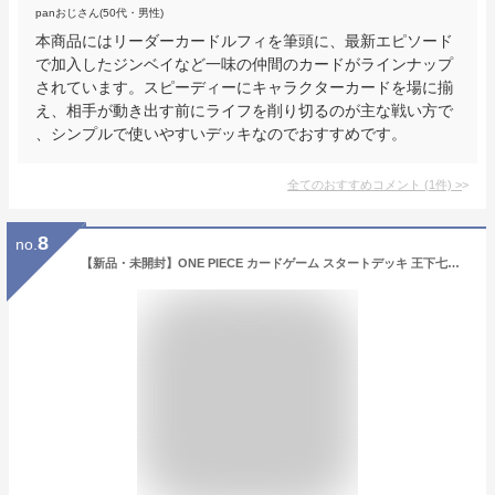
panおじさん(50代・男性)
本商品にはリーダーカードルフィを筆頭に、最新エピソード
で加入したジンベイなど一味の仲間のカードがラインナップ
されています。スピーディーにキャラクターカードを場に揃
え、相手が動き出す前にライフを削り切るのが主な戦い方で
、シンプルで使いやすいデッキなのでおすすめです。
全てのおすすめコメント
(
1
件)
>
8
no.
【新品・未開封】ONE PIECE カードゲーム スタートデッキ 王下七武海【ST-03】 国内正規品 新品・未開封 ワンピース 王下七武海 バンダイ (BANDAI) プレゼント 贈り物