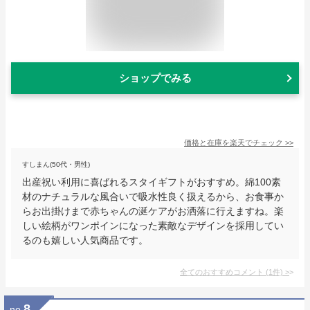
ショップでみる
価格と在庫を
楽天
でチェック
>>
すしまん(50代・男性)
出産祝い利用に喜ばれるスタイギフトがおすすめ。綿100素
材のナチュラルな風合いで吸水性良く扱えるから、お食事か
らお出掛けまで赤ちゃんの涎ケアがお洒落に行えますね。楽
しい絵柄がワンポインになった素敵なデザインを採用してい
るのも嬉しい人気商品です。
全てのおすすめコメント
(
1
件)
>
8
no.