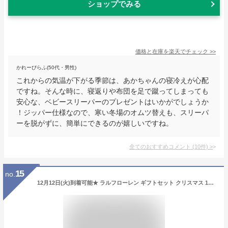
ショップでみる
価格と在庫を
楽天
でチェック
>>
かれーぴらふ(50代・男性)
これからの気温が下がる季節は、あかちゃんの寝冷えが心配
ですね。そんな時に、寝返りや布団を足で蹴ってしまっても
安心な、ベビースリーパーのプレゼントはいかがでしょうか
！ジッパー仕様なので、寒い冬場のオムツ替えも、スリーパ
ーを脱がずに、簡単にできるのが嬉しいですね。
全てのおすすめコメント
(
10
件)
>
15
no.
12月12日(火)到着可能★ ラルフローレン ギフトセット クリスマス 1位 出産祝い 今治タオル 男の子 女の子 赤ちゃん 名入れ 刺繍 名前入り オーガニック コットン ベビー ソックス オムツ POLO RALPH LAUREN マタニティ 送料無料 豪華 あす楽対応