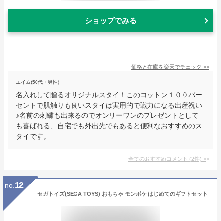
ショップでみる
価格と在庫を
楽天
でチェック
>>
エイム(50代・男性)
名入れして贈るオリジナルスタイ！このコットン１００パー
セントで肌触りも良いスタイは実用的で戦力になる出産祝い
♪名前の刺繍も出来るのでオンリーワンのプレゼントとして
も喜ばれる、自宅でも外出先でもあると便利なおすすめのス
タイです。
全てのおすすめコメント
(
2
件)
>
12
no.
セガトイズ(SEGA TOYS) おもちゃ モンポケ はじめてのギフトセット