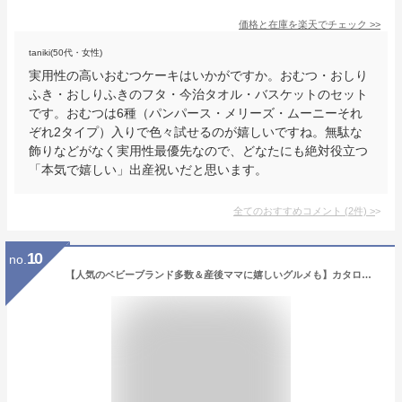
価格と在庫を
楽天
でチェック
>>
taniki(50代・女性)
実用性の高いおむつケーキはいかがですか。おむつ・おしり
ふき・おしりふきのフタ・今治タオル・バスケットのセット
です。おむつは6種（パンパース・メリーズ・ムーニーそれ
ぞれ2タイプ）入りで色々試せるのが嬉しいですね。無駄な
飾りなどがなく実用性最優先なので、どなたにも絶対役立つ
「本気で嬉しい」出産祝いだと思います。
全てのおすすめコメント
(
2
件)
>
10
no.
【人気のベビーブランド多数＆産後ママに嬉しいグルメも】カタログギフト 出産祝い のびのびbaby 5800円コース あそぼ！ 出産祝い ギフト 人気 出産 誕生日 ベビー 赤ちゃん 子供 キッズ おもちゃ 用品 男の子 女の子 ギフトセット ラッピング のし 送料無料 5000円