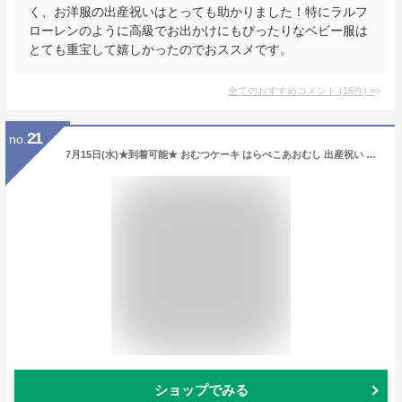
く、お洋服の出産祝いはとっても助かりました！特にラルフ
ローレンのように高級でお出かけにもぴったりなベビー服は
とても重宝して嬉しかったのでおススメです。
全てのおすすめコメント
(
16
件)
>
21
no.
7月15日(水)★到着可能★ おむつケーキ はらぺこあおむし 出産祝い 1位 名入れ 刺繍 オムツケーキ 3段 男の子 女の子 知育玩具 キャラクター ギフトセット 夏ギフト Sassy 豪華 赤ちゃん 身長計 バスタオル オーガニックコットン 専門 夏ギフト ランキング
ショップでみる