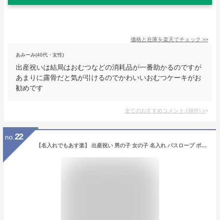
価格と在庫を
楽天
でチェック
>>
あみーみ(40代・女性)
出産祝いは結局はおむつなどの消耗品が一番助かるのですが
あまりに露骨だと気が引けるのでかわいいおむつケーキがお
勧めです
全てのおすすめコメント
(
38
件)
>
22
no.
【名入れでもあす楽】 出産祝い 男の子 女の子 名入れ バスローブ ポンチョ オーガニックコットン フード付き バスタオル 赤ちゃん 1歳 あす楽 ギフト プレゼント ベビー かわいい おすすめ バスポンチョ 名前入り オーガニック お昼寝 安心 ランキング 1位獲得