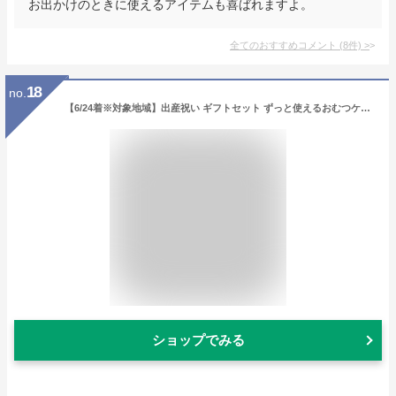
お出かけのときに使えるアイテムも喜ばれますよ。
全てのおすすめコメント
(
8
件)
>
18
no.
【6/24着※対象地域】出産祝い ギフトセット ずっと使えるおむつケーキ 人気 ボックス バスケット 名入れ 名前 刺繍 送料無料 ストッカー ケース お試し 収納 ベビー用品 子育て 男の子 女の子 ラルフローレン ミキハウス パンパース 肌へのいちばん メリーズ ムーニー
ショップでみる