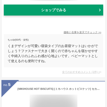
ショップでみる
価格と在庫を
楽天
でチェック
>>
ちゃゆ(50代・女性)
くまデザインが可愛い寝袋タイプのお昼寝マットはいかがで
しょう？ファスナーで大きく開くので赤ちゃんを寝かせやす
く中綿入りのふわふわ感が心地よいです。ベビーマットとし
て使えるのも便利ですね。
全てのおすすめコメント
(
1
件)
>
5
no.
[MIKIHOUSE HOT BISCUITS] [ミキハウス ホットビスケッツ] セカンド ベビーシューズ 男の子 女の子 キッズ 靴 白 14cm 71-9301-496