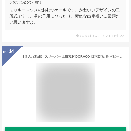
グラスマン(60代・男性)
ミッキーマウスのおむつケーキです。かわいいデザインの二
段式ですし、男の子用にぴったり。素敵な出産祝いに最適だ
と思いますよ。
全てのおすすめコメント
(
1
件)
>
14
no.
【名入れ刺繍】 スリーパー 上質素材 DORACO 日本製 秋 冬 ベビー スリーパー 赤ちゃん 新生児 防寒 ベスト 出産祝い 男の子 女の子 おしゃれ 冬用 ドラコ ファースト ブランド ギフト 人気 プレゼント