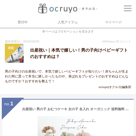
受付中
人気アイテム
マイページ
本ページはプロモーションを含みます
最終更新日：2026/08/05
496
View
25
コメント
決定
出産祝い｜本気で嬉しい！男の子向けベビーギフト
のおすすめは？
男の子向けの出産祝いで、本気で嬉しいベビーギフトが知りたい！赤ちゃんが生ま
れた時に貰って本当に嬉しかったものや、喜ばれるプレゼントのおすすめはどんな
ものですか？おすすめを教えて！
ocruyo(オクルヨ)編集部
1
no.
出産祝い 男の子 おむつケーキ 女の子 名入れ オーガニック 送料無料 日本製 シリコンビブ くすみカラー ベビーギフト 100日 誕生日 秋 冬 ナチュラル アートフラワー 敏感肌 安心 1歳 ハーフバースデー お祝い かわいい［ベビーアニマル 3段 おむつケーキ］