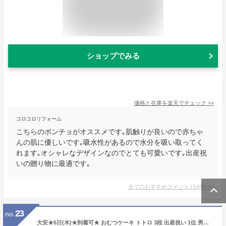
ショップでみる
価格と在庫を
楽天
でチェック
>>
コロコロリフォーム
こちらのポンチョがオススメです｡肌触りが良いので赤ちゃ
んの肌に優しいです｡吸水性があるので水分を吸い取ってく
れます｡オシャレなデザインなのでとても可愛いです｡出産祝
いの贈り物に最適です｡
全てのおすすめコメント
(
14
件)
>
23
no.
大安★6日(木)★到着可★ おむつケーキ トトロ 3段 出産祝い 1位 男の子 女の子 送料無料 今治タオル バスタオル ダイパーケーキ オーガニックコットン ギフトセット 夏ギフト イニシャル ジブリグッズ 専門 夏ギフト ランキング