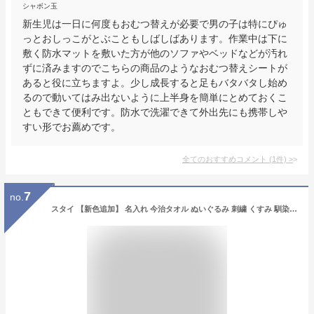
シャボン玉
新生児は一日に何度もおむつ替えが必要で男の子は特にぴゅ
っとおしっこがとぶこともしばしばあります。作業中は下に
敷く防水マットを敷いた方が他のソファやベッドなどが汚れ
ずに済みますのでこちらの商品のようなおむつ替えシートが
あると役に立ちますよ。少し成長すると足もバタバタし始め
るので動いてはみ出ないように上半身を簡単にとめておくこ
ともできて便利です。防水で洗濯できて外出先にも携帯しや
すい形でお薦めです。
全てのおすすめコメント
(
1
件)
>
7
no.
スタイ 【新色追加】 名入れ 今治タオル ぬいぐるみ 刺繍 くすみ 馴染むカラー 日本製 綿 100％ くま うさぎ クマ ねこ 猫 木馬 男の子 女の子 よだれかけ おしゃれ 出産祝い ギフト お食事エプロン 出産祝い お祝い 春 夏 秋 冬 emoka