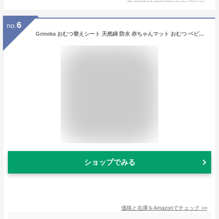
6
no.
Grineka おむつ替えシート 天然綿 防水 赤ちゃんマット おむつ ベビーマット 通気性 洗える 竹綿防水おむつ 防水シーツ ベビー 家用 旅行セットに使用できます ベビー敷布団 大きいサイズ ビッグより 新生児 男の子 女の子 タイムセール はじめての肌 就寝 外出 おしっこ漏れ プレゼント
ショップでみる
価格と在庫を
Amazon
でチェック
>>