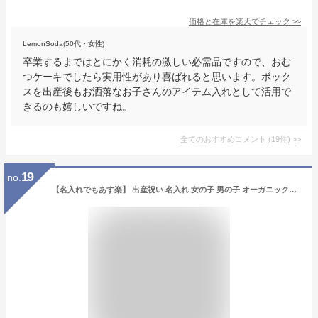
価格と在庫を
楽天
でチェック
>>
LemonSoda(50代・女性)
卒業するまではとにかく消耗の激しい必需品ですので、おむ
つケーキでしたら実用性があり喜ばれると思います。ボック
スを出産後もお洒落なお子さんのアイテム入れとして活用で
きるのも嬉しいですね。
全てのおすすめコメント
(
19
件)
>
19
no.
【名入れでもあす楽】 出産祝い 名入れ 女の子 男の子 オーガニックコットン スペシャル ギフト 5点 セット 男 女 1歳 2歳 3歳 誕生日 プレゼント お昼寝 ランキング かわいい あす楽