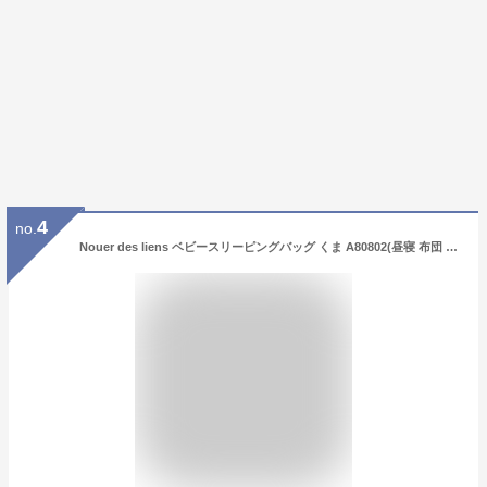
4
no.
Nouer des liens ベビースリーピングバッグ くま A80802(昼寝 布団 赤ちゃん ベビー 出産祝い 男の子 女の子 お昼寝マット お昼寝布団 ベビー お昼寝 シュラフ ベビーマット 布団 マット 洗える クマ 寝袋 ふとん おしゃれ かわいい ギフト ヌエール ディ リアン)