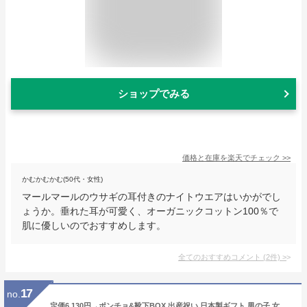
ショップでみる
価格と在庫を
楽天
でチェック
>>
かむかむかむ(50代・女性)
マールマールのウサギの耳付きのナイトウエアはいかがでし
ょうか。垂れた耳が可愛く、オーガニックコットン100％で
肌に優しいのでおすすめします。
全てのおすすめコメント
(
2
件)
>
17
no.
定価6,130円→ポンチョ&靴下BOX 出産祝い 日本製ギフト 男の子 女の子 出産祝 ポンチョ 靴下 ハイソックス 赤ちゃん ベビー お祝い クフウ ギフト クリスマス Baby Gift Box Kufuu