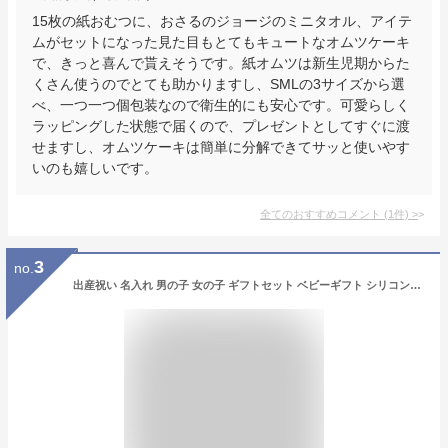
15枚の紙おむつに、おさるのジョージのミニタオル、アイテ
ムがセットになった見た目もとてもキュートなオムツケーキ
で、きっと喜んで貰えそうです。紙オムツは新生児期からた
くさん使うのでとても助かりますし、SMLの3サイズから選
べ、一つ一つ個包装なので衛生的にも安心です。可愛らしく
ラッピングした状態で届くので、プレゼントとしてすぐに渡
せますし、オムツケーキは簡単に分解できてサッと使いやす
いのも嬉しいです。
全てのおすすめコメント
(
1
件)
>
3
no.
出産祝い 名入れ 男の子 女の子 ギフトセット ベビーギフト シリコンビブ お出かけ バッグ くすみカラー ハーフバースデー かご 肌に優しい 雑貨 名入れ刺繍 プレママ イニシャル おむつケーキファーストママ＆ベビーギフトセット