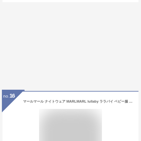
16
no.
マールマール ナイトウェア MARLMARL lullaby ララバイ ベビー服 耳付き 女の子 男の子 キッズ服 出産祝い ギフト プレゼント