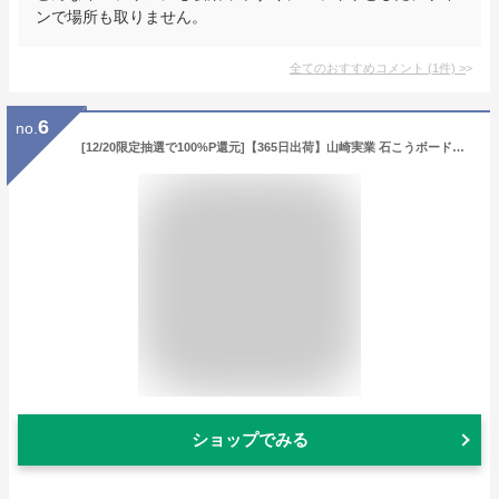
ンで場所も取りません。
全てのおすすめコメント
(
1
件)
>
6
no.
[12/20限定抽選で100%P還元]【365日出荷】山崎実業 石こうボード壁対応消臭剤ケース S タワー tower 磁石 消臭 脱臭 玄関 靴箱 下駄箱 玄関消臭 消臭剤 お風呂 トイレ キッチン リビング ケース 収納 玄関小物 ホワイト ブラック 3661 3662 タワーシリーズ
ショップでみる