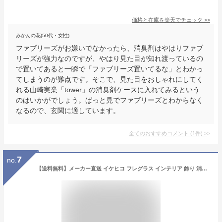
価格と在庫を
楽天
でチェック
>>
みかんの花(50代・女性)
ファブリーズがお嫌いでなかったら、消臭剤はやはりファブ
リーズが強力なのですが、やはり見た目が知れ渡っているの
で置いてあると一瞬で「ファブリーズ置いてるな」とわかっ
てしまうのが難点です。そこで、見た目をおしゃれにしてく
れる山崎実業「tower」の消臭剤ケースに入れてみるという
のはいかがでしょう。ぱっと見でファブリーズとわからなく
なるので、玄関に適しています。
全てのおすすめコメント
(
1
件)
>
7
no.
【送料無料】メーカー直送 イケヒコ フレグラス インテリア 飾り 消臭剤 おしゃれ 落ち着く リビングインテリア 玄関飾り イエロー 約70cm×50g