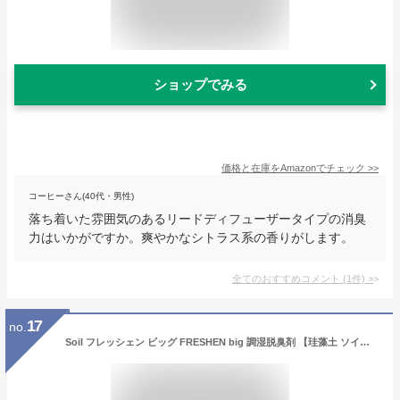
ショップでみる
価格と在庫を
Amazon
でチェック
>>
コーヒーさん(40代・男性)
落ち着いた雰囲気のあるリードディフューザータイプの消臭
力はいかがですか。爽やかなシトラス系の香りがします。
全てのおすすめコメント
(
1
件)
>
17
no.
Soil フレッシェン ビッグ FRESHEN big 調湿脱臭剤 【珪藻土 ソイル クツ ニオイ シューズラック 湿気 玄関 靴箱 匂い 臭い 消臭剤 靴 吸湿剤 下駄箱 プレゼント 贈り物】