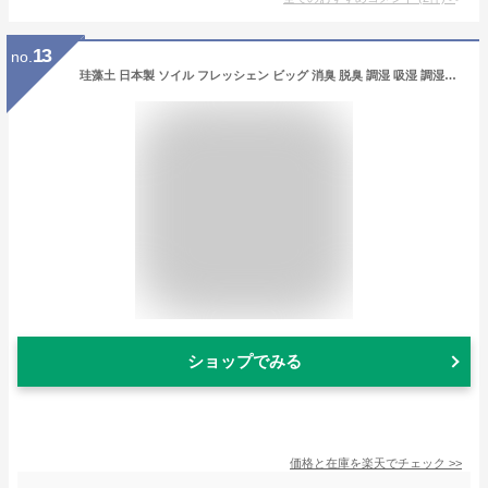
13
no.
珪藻土 日本製 ソイル フレッシェン ビッグ 消臭 脱臭 調湿 吸湿 調湿脱臭剤 乾燥剤 脱臭剤 吸湿剤 炭 玄関 防臭 シューズクローク 湿気 靴箱 匂い 臭い トイレ 洗面所 オブジェ おしゃれ かわいい フレッシェンビッグ JIS-L423【ポイント10倍】［ soil FRESHEN BIG ］
ショップでみる
価格と在庫を
楽天
でチェック
>>