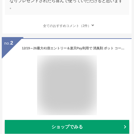
なりプレゼントされたら喜んで使っていただけると思います
。
全てのおすすめコメント（2件）
2
no.
12/19～26最大41倍エントリー＆楽天Pay利用で 消臭剤 ポット コーヒーかす消臭ポット marna マーナ K770BK 【 クッチーナホーム 】 消臭剤 ポット 玄関 消臭剤 トイレ 消臭剤 靴箱 部屋 消臭剤 カバー 消臭剤 ケース エコ 消臭剤 おしゃれ コーヒー 再利用
ショップでみる