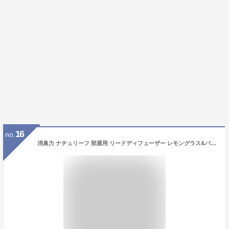
16
no.
消臭力 ナチュリーフ 部屋用 リードディフューザー レモングラス&バーベナ つめかえ 80ml [日本製] 玄関 リビング用 ルームフレグランス 消臭 芳香剤