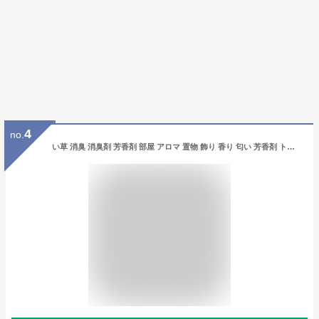
4
no.
い草 消臭 消臭剤 芳香剤 部屋 アロマ 置物 飾り 香り 匂い 芳香剤 トイレ 寝室 リビング 和 国産 強力 おしゃれ 玄関 インテリア いぐさ タバコ 日本製 臭い 臭い消し 臭い取り 和風 トイレ用 インテリア 植物 和室