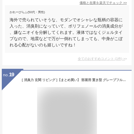
価格と在庫を
楽天
でチェック
>>
かれーぴらふ(50代・男性)
海外で売られていそうな、モダンでオシャレな瓶柄の容器に
入った、消臭剤になっていて、ポリフェノールの消臭成分が
、嫌なニオイを分解してくれます。液体ではなくジェルタイ
プなので、地震などで万が一倒れてしまっても、中身がこぼ
れる心配がないのも嬉しいですね！
全てのおすすめコメント
(
1
件)
>
19
no.
[ 消臭力 玄関 リビング ]【まとめ買い】 部屋用 置き型 グレープフルーツ 400ml×6個 お部屋の消臭力 部屋 寝室 消臭剤 消臭 芳香剤