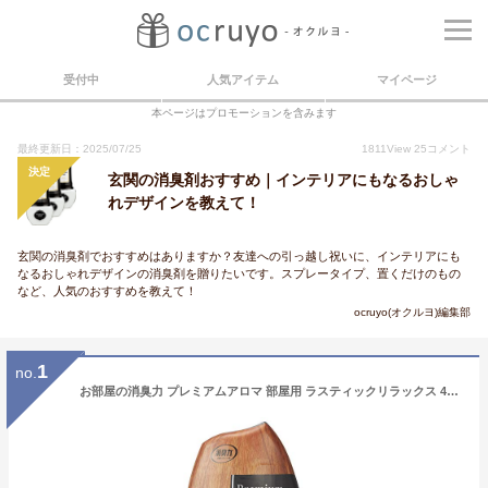
受付中
人気アイテム
マイページ
本ページはプロモーションを含みます
最終更新日：2025/07/25
1811
View
25
コメント
決定
玄関の消臭剤おすすめ｜インテリアにもなるおしゃ
れデザインを教えて！
玄関の消臭剤でおすすめはありますか？友達への引っ越し祝いに、インテリアにも
なるおしゃれデザインの消臭剤を贈りたいです。スプレータイプ、置くだけのもの
など、人気のおすすめを教えて！
ocruyo(オクルヨ)編集部
1
no.
お部屋の消臭力 プレミアムアロマ 部屋用 ラスティックリラックス 400ml 玄関 リビング 寝室 ルームフレグランス 消臭 芳香剤