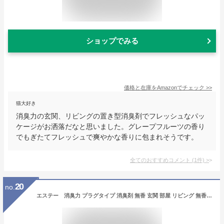
ショップでみる
価格と在庫を
Amazon
でチェック
>>
猫大好き
消臭力の玄関、リビングの置き型消臭剤でフレッシュなパッ
ケージがお洒落だなと思いました。グレープフルーツの香り
でもぎたてフレッシュで爽やかな香りに包まれそうです。
全てのおすすめコメント
(
1
件)
>
20
no.
エステー 消臭力 プラグタイプ 消臭剤 無香 玄関 部屋 リビング 無香性 つめかえ 20mL