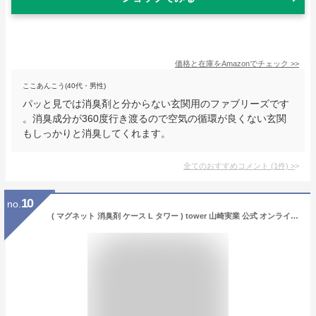
価格と在庫を
Amazon
でチェック
>>
ここあんこう(40代・男性)
パッと見では消臭剤と分からない玄関用のファブリーズです
。消臭成分が360度行き渡るので空気の循環が良くない玄関
もしっかりと消臭してくれます。
全てのおすすめコメント
(
1
件)
>
10
no.
( マグネット 消臭剤 ケース L タワー ) tower 山崎実業 公式 オンライン 通販 収納 浮かす 壁面収納 玄関 冷蔵庫 キッチン 消臭 ビーズ ボトル 生活感 隠す 浮かせる 磁石 おしゃれ シンプル 北欧 モノトーン ホワイト ブラック 白 黒 3663 3664