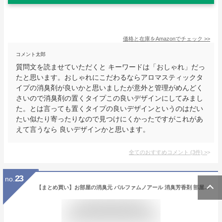
価格と在庫を
Amazon
でチェック
>>
コメント太郎
質問文を読ませていただくと キーワードは「おしゃれ」だっ
たと思います。おしゃれにこだわるならアロマスティックタ
イプの消臭剤が良いかと思いましたが意外と管理がめんどく
さいので消臭剤の置くタイプこの良いデザインにしてみまし
た。とは言っても置くタイプの良いデザインというのはだい
たい似たり寄ったりなので見つけにくかったですがこれがあ
えて言うなら 良いデザインかと思います。
全てのおすすめコメント
(
3
件)
>
23
no.
【まとめ買い】お部屋の消臭元 パルファムノアール 消臭芳香剤 部屋用 置き型 400ml×3個