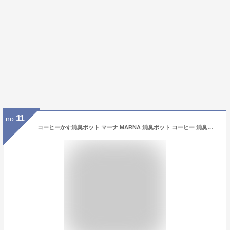
11
no.
コーヒーかす消臭ポット マーナ MARNA 消臭ポット コーヒー 消臭剤 部屋 K770BK 消臭 靴箱 冷蔵庫 トイレ フィルター コーヒーかす かす 再利用 インテリア 臭い におい 玄関 リビング キッチン おしゃれ プレゼント ポット 贈り物