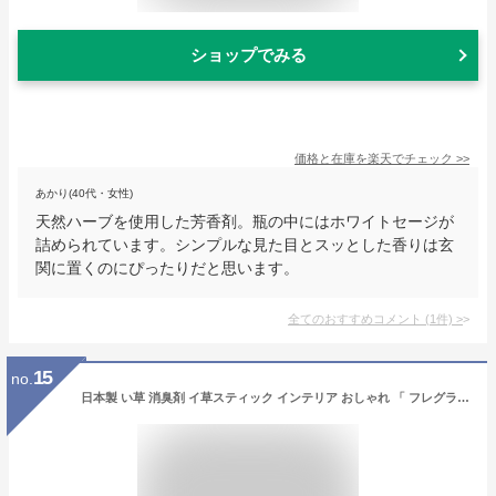
ショップでみる
価格と在庫を
楽天
でチェック
>>
あかり(40代・女性)
天然ハーブを使用した芳香剤。瓶の中にはホワイトセージが
詰められています。シンプルな見た目とスッとした香りは玄
関に置くのにぴったりだと思います。
全てのおすすめコメント
(
1
件)
>
15
no.
日本製 い草 消臭剤 イ草スティック インテリア おしゃれ 「 フレグラス 」約70cm×50g 選べる7色 置きい草 国産 自然素材 ディフューザー 畳 オブジェ トイレ 玄関 リビング オフィス 消臭 おしゃれ 雑貨 DIY イケヒコ