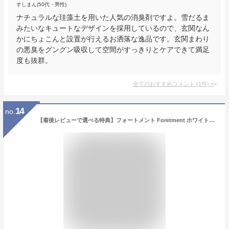
すしまん(50代・男性)
ナチュラルな珪藻土を用いた人気の消臭剤ですよ。雪だるま
みたいなキュートなデザインを採用しているので、玄関なん
かにちょこんと設置が行えるお洒落な逸品です。玄関まわり
の悪臭をグングン吸収して空間がすっきりとケアできて満足
度も抜群。
全てのおすすめコメント
(
1
件)
>
14
no.
【着後レビューで選べる特典】フォートメント Foretment ホワイトセージ ボトル WHITE SAGE BOTTLE 瓶 浄化用 お香 芳香剤 おしゃれ 部屋 玄関 ディフューザー ナチュラル フレグランス 天然ハーブ 国産 日本産