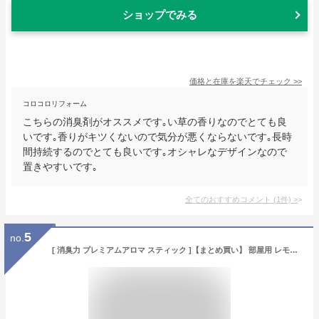
ショップでみる
価格と在庫を
楽天
でチェック
>>
コロコロリフォーム
こちらの消臭剤がオススメです｡い草の香りなのでとても良
いです｡香りがキツくないので気分が悪くならないです｡長時
間持続するのでとても良いです｡オシャレなデザインなので
置きやすいです｡
全てのおすすめコメント
(
1
件)
>
5
no.
[ 消臭力 プレミアムアロマ スティック ]【まとめ買い】 部屋用 レモングラス&バーベナ 本体 65ml+つめかえ 65ml お部屋の消臭力 リード ディフューザー 玄関 リビング 寝室 ルームフレグランス 消臭 芳香剤