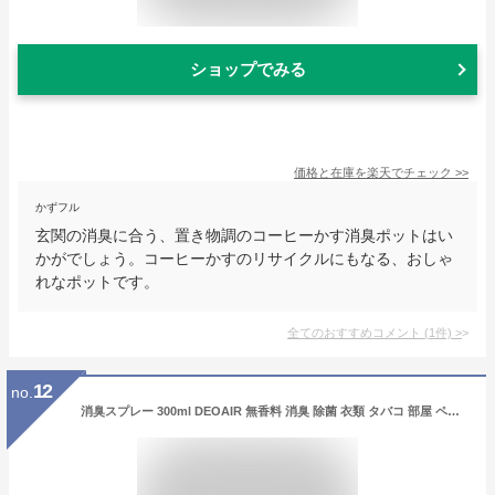
ショップでみる
価格と在庫を
楽天
でチェック
>>
かずフル
玄関の消臭に合う、置き物調のコーヒーかす消臭ポットはい
かがでしょう。コーヒーかすのリサイクルにもなる、おしゃ
れなポットです。
全てのおすすめコメント
(
1
件)
>
12
no.
消臭スプレー 300ml DEOAIR 無香料 消臭 除菌 衣類 タバコ 部屋 ペット エアコン 消臭剤 猫 犬 部屋 プレゼント