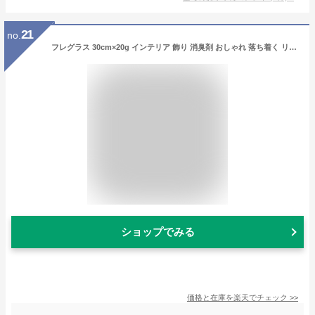
21
no.
フレグラス 30cm×20g インテリア 飾り 消臭剤 おしゃれ 落ち着く リビングインテリア 玄関飾り おしゃれ かわいい 天然 空気清浄機 い草 イグサ 井草(代引不可)【送料無料】
ショップでみる
価格と在庫を
楽天
でチェック
>>