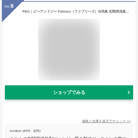
8
no.
P&G｜ピーアンドジー Febreze（ファブリーズ）W消臭 玄関用消臭剤 フレンチ・リネン&ジャスミン 7ml
ショップでみる
価格と在庫を
楽天
でチェック
>>
kumikan (40代・女性)