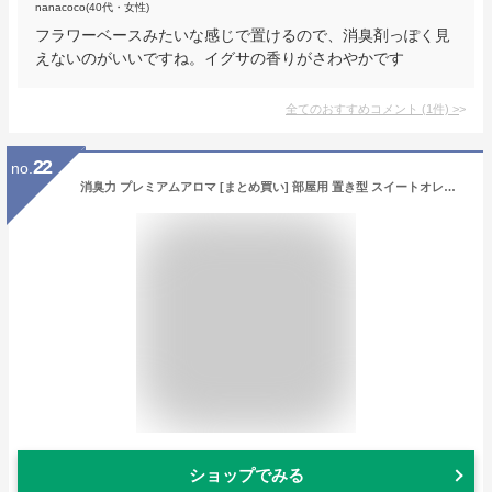
nanacoco(40代・女性)
フラワーベースみたいな感じで置けるので、消臭剤っぽく見
えないのがいいですね。イグサの香りがさわやかです
全てのおすすめコメント
(
1
件)
>
22
no.
消臭力 プレミアムアロマ [まとめ買い] 部屋用 置き型 スイートオレンジ&ベルガモット 400mL×3個 お部屋の消臭力 玄関 リビング 寝室 ルームフレグランス 消臭剤 消臭 芳香剤
ショップでみる