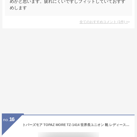
めかと思います。疲れにくいですしフィットしていておすす
めします
全てのおすすめコメント
(
1
件)
>
16
no.
トパーズモア TOPAZ MORE TZ-1414 世界長ユニオン 靴 レディースシューズ 婦人靴 コンフォートシューズ スリッポン 4E 幅広 ワイド 滑り止め TZ1414 EEEEサイズ 3Dインソール サイドゴム おしゃれ カジュアル 黒 ベージュ 茶 軽量 履きやすい 22.0cm-25.0cm