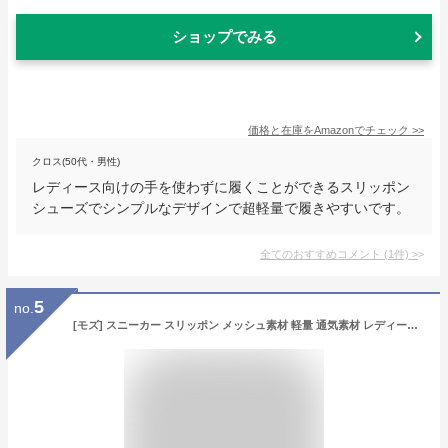
ショップでみる
価格と在庫を
Amazon
でチェック
>>
クロス(50代・男性)
レディース向けの手を使わずに履くことができるスリッポン
シューズでシンプルなデザインで超軽量で履きやすいです。
全てのおすすめコメント
(
1
件)
>
5
no.
[モズ] スニーカー スリッポン メッシュ素材 軽量 通気素材 レディース ブラック/ホワイト 24.5cm