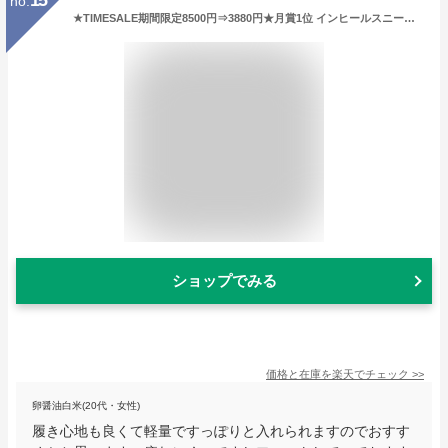
no.
★TIMESALE期間限定8500円⇒3880円★月賞1位 インヒールスニーカー スニーカー レディース ランニング ウォーキング 軽量 メッシュ 通気性 靴 シューズ スポーツ カジュアル 散歩 通勤 通学 女性 人気 幅広 疲れにくい かわいい 厚底 靴紐 女性 30代 仕事 履きやすい 定番
ショップでみる
価格と在庫を
楽天
でチェック
>>
卵醤油白米(20代・女性)
履き心地も良くて軽量ですっぽりと入れられますのでおすす