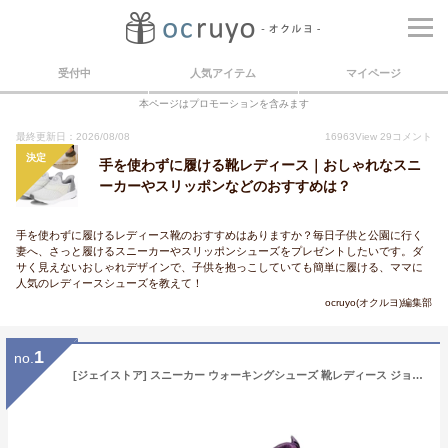
受付中
人気アイテム
マイページ
本ページはプロモーションを含みます
最終更新日：2026/08/08
16963
View
29
コメント
決定
手を使わずに履ける靴レディース｜おしゃれなスニ
ーカーやスリッポンなどのおすすめは？
手を使わずに履けるレディース靴のおすすめはありますか？毎日子供と公園に行く
妻へ、さっと履けるスニーカーやスリッポンシューズをプレゼントしたいです。ダ
サく見えないおしゃれデザインで、子供を抱っこしていても簡単に履ける、ママに
人気のレディースシューズを教えて！
ocruyo(オクルヨ)編集部
1
no.
[ジェイストア] スニーカー ウォーキングシューズ 靴レディース ジョギング ニット ミリタリー カジュアル ファッション ソフト 紐なし スニーカーレディース 可愛いスニーカー 履きやすい しゃれ靴 お洒落 カッコイイ 可愛い 登山 メッシュ 軽量 秋冬 春夏 オールシーズン スポーツシューズ コンパクト ウォーキング ランニング トレッキング ナースシューズ スリッポン 3S-J15-PP39