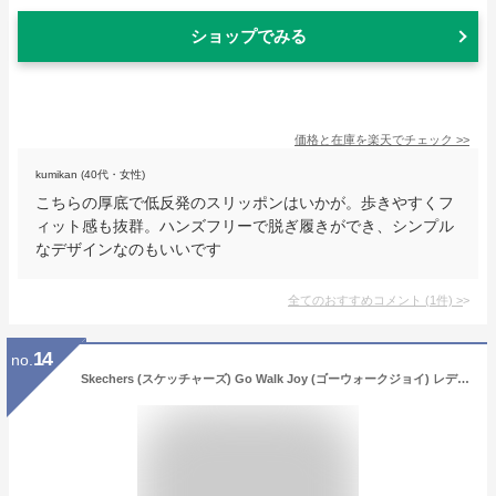
ショップでみる
価格と在庫を
楽天
でチェック
>>
kumikan (40代・女性)
こちらの厚底で低反発のスリッポンはいかが。歩きやすくフ
ィット感も抜群。ハンズフリーで脱ぎ履きができ、シンプル
なデザインなのもいいです
全てのおすすめコメント
(
1
件)
>
14
no.
Skechers (スケッチャーズ) Go Walk Joy (ゴーウォークジョイ) レディース スニーカー, ホワイト, 6 Wide