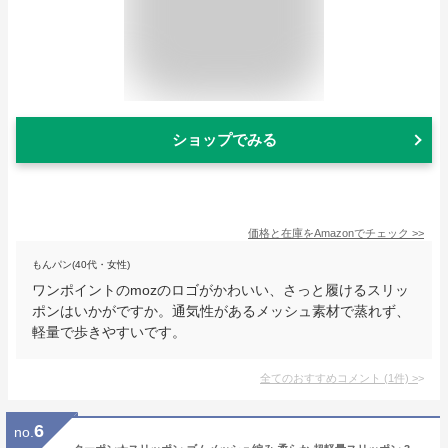
ショップでみる
価格と在庫を
Amazon
でチェック
>>
もんパン(40代・女性)
ワンポイントのmozのロゴがかわいい、さっと履けるスリッ
ポンはいかがですか。通気性があるメッシュ素材で蒸れず、
軽量で歩きやすいです。
全てのおすすめコメント
(
1
件)
>
6
no.