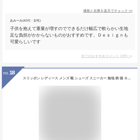
価格と在庫を
楽天
でチェック
>>
あみーみ(40代・女性)
子供を抱えて重量が増すのでできるだけ幅広で軟らかい生地
足な負担がかからないものがおすすめです。Ｄｅｓｉｇｎも
可愛らしいです
全てのおすすめコメント
(
2
件)
>
18
no.
スリッポン レディース メンズ 靴 シューズ スニーカー 無地 柄 猫 ネコ カジュアル キャンバス スリッポン (ym-SPNm) SS LL 3L 帆布 白 ねこ モチーフ 小さい 大きいサイズ 通勤 通学 運動靴 痛くない シンプル 可愛い おしゃれ [宅配B]【送料無料】