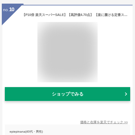
10
no.
【P10倍 楽天スーパーSALE】【高評価4.70点】 【楽に履ける定番スリッポン】コンフォートシューズ 外反母趾 4E 幅広 甲高 履きやすい 歩きやすい 日本製 本革 手作り 神戸シューズ プレゼント 軽い 疲れない 撥水 国産 婦人靴 レディース 靴 送料無料 A7094
ショップでみる
価格と在庫を
楽天
でチェック
>>
epiepinana(40代・男性)