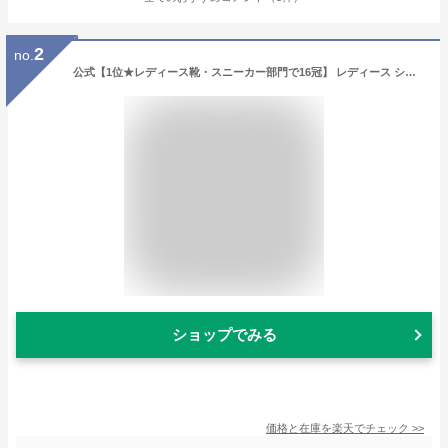
2
no.
公式【1位★レディース靴・スニーカー部門で16冠】 レディース シューズ スニーカー 靴 黒 白 スリッポン 厚底 軽量 インソール おしゃれ 幅広 かわいい ウォーキング 歩きやすい ジム 履きやすい 疲れにくい きれいめ ピンク 外反母趾 インヒール ランニング 体育館 紐なし
ショップでみる
価格と在庫を
楽天
でチェック
>>