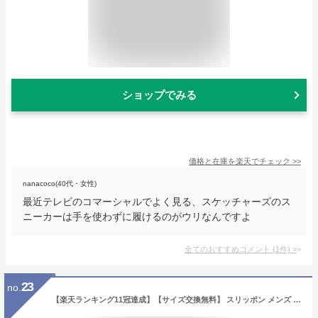
ショップでみる
価格と在庫を
楽天
でチェック
>>
nanacoco(40代・女性)
最近テレビのコマーシャルでよく見る、スケッチャーズのス
ニーカーは手を使わずに履けるのがウリなんですよ
全てのおすすめコメント
(
1
件)
>
23
no.
【楽天ランキング11冠達成】【サイズ交換無料】 スリッポン メンズ レディース ナースシューズ かかと 踏める 靴 黒 秋冬 スニーカー 疲れにくい 白 シューズ 立ち仕事 疲れない靴 紐なしスニーカー 冬 3e 上履き 大人 ナース シューズ 室内シューズ おしゃれ 履きやすい