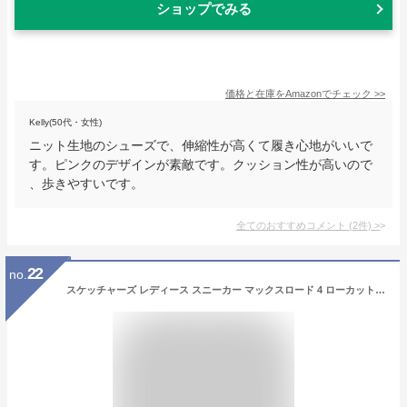
ショップでみる
価格と在庫を
Amazon
でチェック
>>
Kelly(50代・女性)
ニット生地のシューズで、伸縮性が高くて履き心地がいいで
す。ピンクのデザインが素敵です。クッション性が高いので
、歩きやすいです。
全てのおすすめコメント
(
2
件)
>
22
no.
スケッチャーズ レディース スニーカー マックスロード 4 ローカット ランニングシューズ カジュアルシューズ 運動靴 15223 ブラック/ターコイズ 送料無料 あす楽 evid