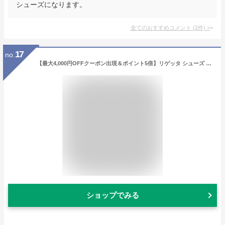
シューズになります。
全てのおすすめコメント
(
2
件)
>
17
no.
【最大4,000円OFFクーポン出現＆ポイント5倍】リゲッタ シューズ レディース 靴 R071a フラット レースアップ スニーカー | コンフォート ぺたんこ ローヒール 歩きやすい 履きやすい 軽い 痛くない おしゃれ 紐靴 日本製 あす楽
ショップでみる