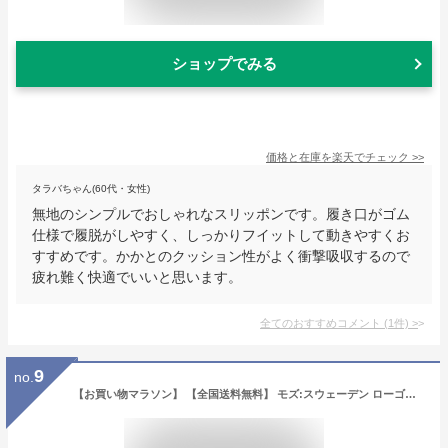
ショップでみる
価格と在庫を
楽天
でチェック
>>
タラバちゃん(60代・女性)
無地のシンプルでおしゃれなスリッポンです。履き口がゴム
仕様で履脱がしやすく、しっかりフイットして動きやすくお
すすめです。かかとのクッション性がよく衝撃吸収するので
疲れ難く快適でいいと思います。
全てのおすすめコメント
(
1
件)
>
9
no.
【お買い物マラソン】 【全国送料無料】 モズ:スウェーデン ローゴン スリッポン レディース ニット 4600 4253 MOZ:SWEDEN LAGOM スポーティ ジム ゴム紐シューレース