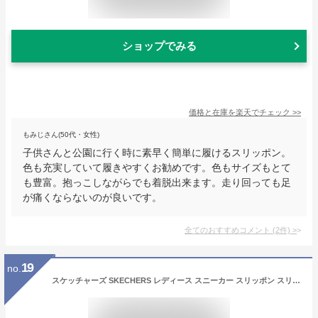
ショップでみる
価格と在庫を
楽天
でチェック
>>
もみじさん(50代・女性)
子供さんと公園に行く時に素早く簡単に履けるスリッポン。
色も充実していて履きやすくお勧めです。色もサイズもとて
も豊富。抱っこしながらでも着脱出来ます。走り回っても足
が痛くならないのが良いです。
全てのおすすめコメント
(
2
件)
>
19
no.
スケッチャーズ SKECHERS レディース スニーカー スリッポン スリップインズ サミッツ ダズリング ヘイズ Slip-ins SUMMITS DAZZLING HAZE 手を使わ ず 履ける 靴 149937 手を使わないで履ける靴