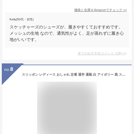
価格と在庫を
Amazon
でチェック
>>
Kelly(50代・女性)
スケッチャーズのシューズが、履きやすくておすすめです。
メッシュの生地 なので、通気性がよく、足が蒸れずに履き心
地がいいです。
全てのおすすめコメント
(
1
件)
>
8
no.
スリッポン レディース おしゃれ 定番 通学 通勤 白 アイボリー 黒 スニーカー 靴 シューズ slip-on スリップオン 無地 シンプル 大人 かわいい 紐なし ヒモなし 履きやすい ローカット ぺたんこ ローヒール