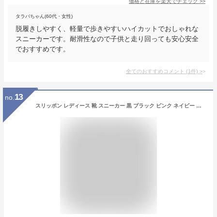
価格と在庫を
楽天
でチェック
>>
タラバちゃん(60代・女性)
脱履きしやすく、軽量で歩きやすいハイカットでおしゃれな
スニーカーです。耐滑性なので子供と走り回っても安心安全
でおすすめです。
全てのおすすめコメント
(
1
件)
>
13
no.
スリッポン レディース 靴 スニーカー 黒 ブラック ピンク ネイビー 軽量 軽い 厚底 クッション 低反発 ハンズフリー 妊婦 買い物 主婦 子育て サッと履ける 履きやすい 手を使わない 疲れない 歩きやすい 履きやすい 楽 すぐフィット SuGu FIT DS-8505