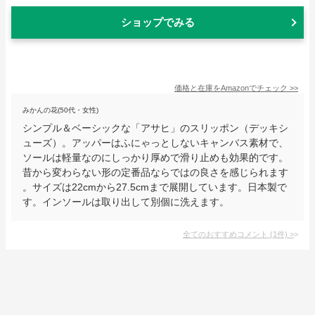
ショップでみる
価格と在庫を
Amazon
でチェック
>>
みかんの花(50代・女性)
シンプル＆ベーシックな「アサヒ」のスリッポン（デッキシ
ューズ）。アッパーはふにゃっとしないキャンバス素材で、
ソールは軽量なのにしっかり厚めで滑り止めも効果的です。
昔から変わらない形の定番品ならではの良さを感じられます
。サイズは22cmから27.5cmまで展開しています。日本製で
す。インソールは取り出して別個に洗えます。
全てのおすすめコメント
(
1
件)
>