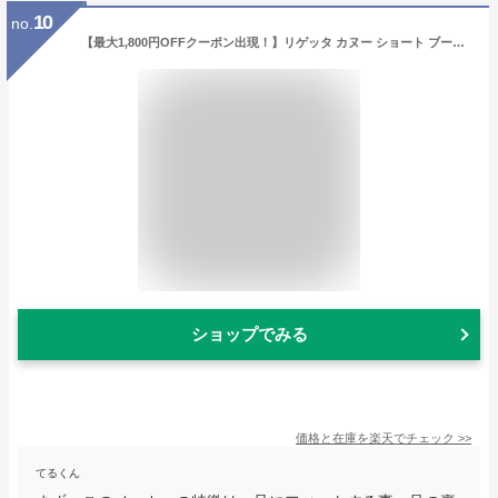
10
no.
【最大1,800円OFFクーポン出現！】リゲッタ カヌー ショート ブーツ レディース CJNS1301 レースアップ 滑り止め 防滑 耐滑性 ハイドロストッパー グミインソール 歩きやすい おしゃれ 秋 冬 リゲッタカヌー 日本製 正規取扱店 カヌートリコ【あす楽】
ショップでみる
価格と在庫を
楽天
でチェック
>>
てるくん