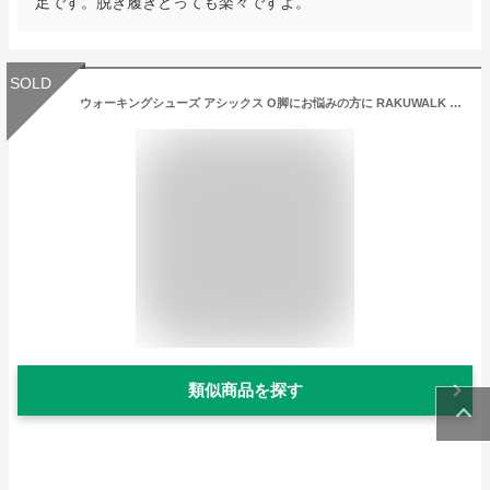
足です。脱ぎ履きとっても楽々ですよ。
SOLD
ウォーキングシューズ アシックス O脚にお悩みの方に RAKUWALK ラクウォーク ニーズアップ ひざ 関節痛 O脚 矯正 歩きやすい 疲れない メンズ 男性用 シニア 60代 70代 ウォーキング 4E 幅広 膝 痛 カジュアル 散歩 スニーカー 黒 ブラック ネイビー 痛くない クリスマス
類似商品を探す