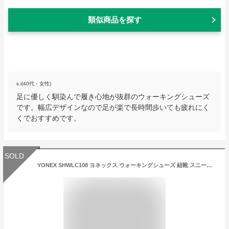
類似商品を探す
s.i(40代・女性)
足に優しく馴染んで履き心地が抜群のウォーキングシューズ
です。幅広デザインなので足が楽で長時間歩いても疲れにく
くでおすすめです。
SOLD
YONEX SHWLC108 ヨネックス ウォーキングシューズ 紐靴 スニーカー ホワイト/ゴールド パワークッション 軽量 抗菌 防臭 ミセス シニア 旅行 普段履き