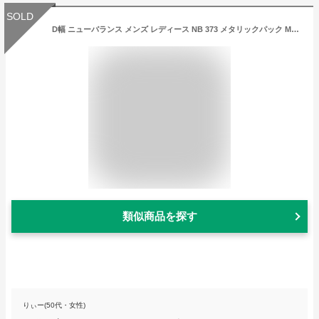
SOLD
D幅 ニューバランス メンズ レディース NB 373 メタリックパック METALLIC PACK スニーカー シューズ 紐靴 ローカット スエード 送料無料 New Balance ML373M
類似商品を探す
りぃー(50代・女性)