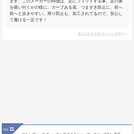
まず、このメーカーの特徴は、足にフィットする事。足の裏
を吸い付くかの様に。カーブある底、つまずき防止に、前へ
前へと歩きやすい。滑り防止も、加工されてるので、安心し
て履ける一足です！
全てのおすすめコメント
(
1
件)
>
11
no.