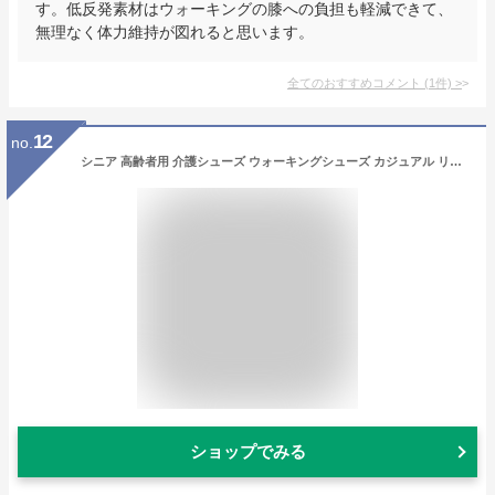
す。低反発素材はウォーキングの膝への負担も軽減できて、
無理なく体力維持が図れると思います。
全てのおすすめコメント
(
1
件)
>
12
no.
シニア 高齢者用 介護シューズ ウォーキングシューズ カジュアル リハビリ 婦人 靴 ムーンスター イブ レディース EVE 195 moonstar eve おしゃれ コンフォート おすすめ 敬老の日
ショップでみる