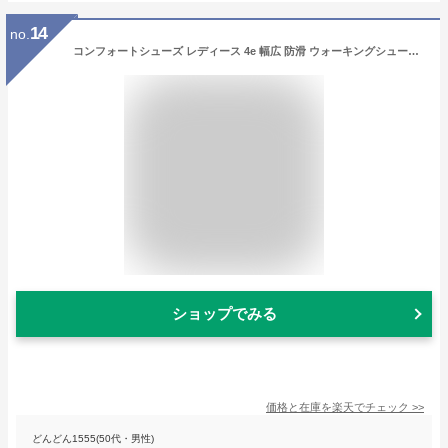
14
no.
コンフォートシューズ レディース 4e 幅広 防滑 ウォーキングシューズ 黒 トパーズ モア 靴 カジュアルシューズ 外反母趾 歩きやすい シニア ミセス ファッション 50代 60代 母の日 敬老の日 旅行 プレゼント TOPAZ 1414
ショップでみる
価格と在庫を
楽天
でチェック
>>
どんどん1555(50代・男性)