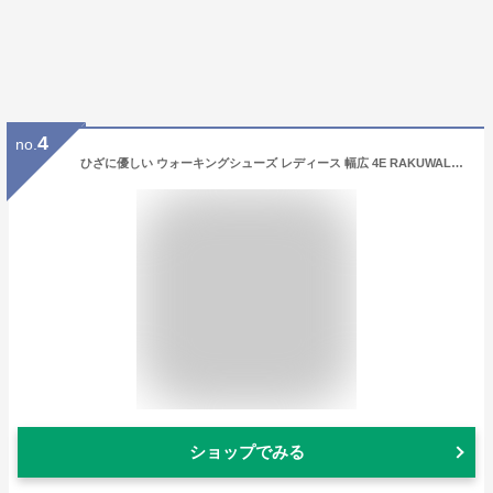
4
no.
ひざに優しい ウォーキングシューズ レディース 幅広 4E RAKUWALK ラクウォーク ニーズアップ ウォーキングシューズ ひざ 関節痛 O脚 スニーカー 矯正 歩きやすい 疲れない レディース 女性 シニア ウォーキング [ アシックス 膝 痛 ダイエット 健康 履きやすい 痛くない ]
ショップでみる