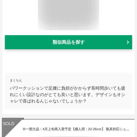
類似商品を探す
まくちん
パワークッションで足腰に負担がかからず長時間歩いても疲
れにくい設計なのがとても良いと思います。デザインもオシ
ャレで喜ばれるんじゃないでしょうか？
SOLD
※一部欠品：4月上旬再入荷予定【婦人用：22-26cm】 装具対応シューズ Vステップ05 3E 両足販売 日本製 ブラック/ベージ/ワイン （ムーンスター）【送料無料】