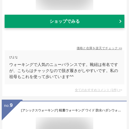
ショップでみる
価格と在庫を
楽天
でチェック
>>
ぴよな
ウォーキングで人気のニューバランスです。靴紐は有名です
が、こちらはチャックなので脱ぎ履きがしやすいです。私の
祖母もこれを使って歩いています^^
全てのおすすめコメント
(
1
件)
>
9
no.
[アシックスウォーキング] 軽量ウォーキング ワイド 防水ハダシウォーカー レディース シートロック/シートロック 24.0 cm 3E