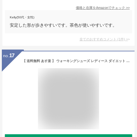
価格と在庫を
Amazon
でチェック
>>
Kelly(50代・女性)
安定した形が歩きやすいです。茶色が使いやすいです。
全てのおすすめコメント
(
1
件)
>
17
no.
【 送料無料 あす楽 】 ウォーキングシューズ レディース ダイエット 外反母趾 腰痛 膝痛 ひざ 幅広 ミッドフット スニーカー 靴 シューズ 婦人 クッション 歩きやすい 疲れにくい 敬老の日 ウオーキングシューズ おしゃれ 4e 甲高 巻き爪 軽量 足底腱膜炎 浮き指 立ち仕事