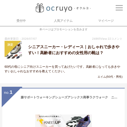
受付中
人気アイテム
マイページ
本ページはプロモーションを含みます
最終更新日：2026/07/07
24865
View
22
コメント
決定
シニアスニーカー・レディース｜おしゃれで歩きや
すい！高齢者におすすめの女性用の靴は？
60代の母にシニア向けスニーカーを買ってあげたいです。高齢者になっても歩きや
すいおしゃれなおすすめを教えてください。
エイム(50代・男性)
1
no.
膝サポートウォーキングシューズアシックス商事ラクウォーク ニーズアップ RL-9004膝サポート 婦人 2E アシックス商事 シニアウォーキングシューズ 膝痛い 運動靴【楽ギフ_包装】敬老の日 長寿祝いメーカー取り寄せ品 交換返品不可商品です。