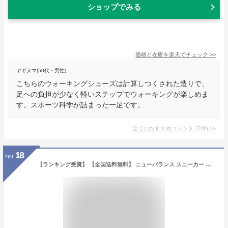
ショップでみる
価格と在庫を
楽天
でチェック
>>
ヤギヌマ(50代・男性)
こちらのウォーキングシューズは計算しつくされた造りで、
足への負担が少なく軽いステップでウォーキングが楽しめま
す。スポーツ科学が詰まった一足です。
全てのおすすめコメント
(
2
件)
>
18
no.
【ランキング受賞】 【全国送料無料】 ニューバランス スニーカー メンズ レディース UL420M new balance クラシック