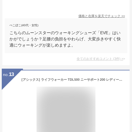
価格と在庫を
楽天
でチェック
>>
ぺこぽこ(40代・女性)
こちらのムーンスターのウォーキングシューズ「EVE」はい
かがでしょうか？足腰の負担をやわらげ、大変歩きやすく快
適にウォーキングが楽しめますよ。
全てのおすすめコメント
(
3
件)
>
13
no.
[アシックス] ライフウォーカー TDL500 ニーサポート200 レディース レースアップ ウォーキングシューズ 仕事靴 リハビリ シニア用シューズ 履きやすい Ｏ脚サポート 履き口ストレッチ 幅広 (23.5cm, ローズピンク(18))