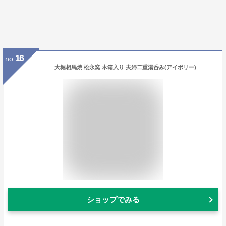
16
no.
大堀相馬焼 松永窯 木箱入り 夫婦二重湯呑み(アイボリー)
ショップでみる