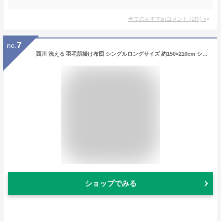
全てのおすすめコメント
(
1
件)
>
7
no.
西川 洗える 羽毛肌掛け布団 シングルロングサイズ 約150×210cm シングル ウォシャブル ホワイトダックダウン50％ 薄手 軽量 ダウンケット 洗える羽毛肌ふとん 肌掛けふとん 肌掛け布団 西川寝具 安心の西川品質
ショップでみる