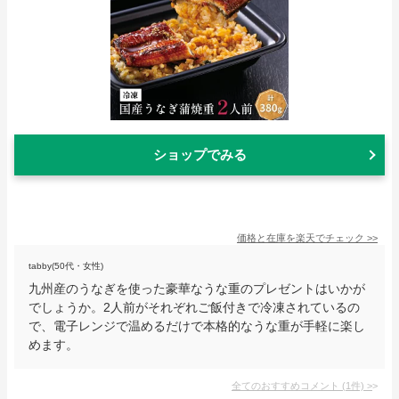
ショップでみる
価格と在庫を
楽天
でチェック
>>
tabby(50代・女性)
九州産のうなぎを使った豪華なうな重のプレゼントはいかが
でしょうか。2人前がそれぞれご飯付きで冷凍されているの
で、電子レンジで温めるだけで本格的なうな重が手軽に楽し
めます。
全てのおすすめコメント
(
1
件)
>