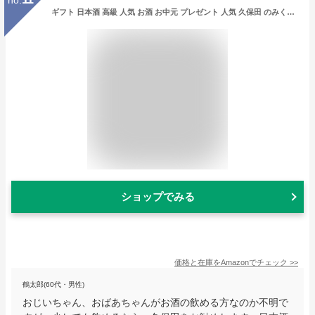
ギフト 日本酒 高級 人気 お酒 お中元 プレゼント 人気 久保田 のみくらべセット 【久保田千寿720ml、久保田純米大吟醸720ml】 永文商店
ショップでみる
価格と在庫を
Amazon
でチェック
>>
鶴太郎(60代・男性)
おじいちゃん、おばあちゃんがお酒の飲める方なのか不明で