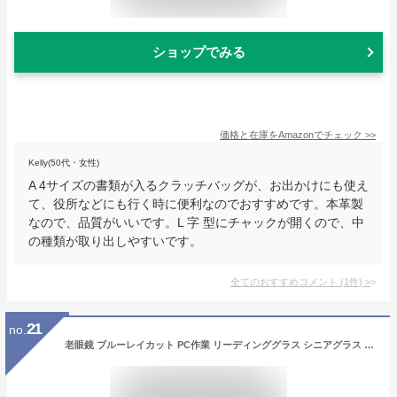
ショップでみる
価格と在庫を
Amazon
でチェック
>>
Kelly(50代・女性)
A 4サイズの書類が入るクラッチバッグが、お出かけにも使え
て、役所などにも行く時に便利なのでおすすめです。本革製
なので、品質がいいです。L 字 型にチャックが開くので、中
の種類が取り出しやすいです。
全てのおすすめコメント
(
1
件)
>
21
no.
老眼鏡 ブルーレイカット PC作業 リーディンググラス シニアグラス 父の日 敬老の日 プレゼント ギフト 首掛け 読書 紛失予防 置き忘れ予防 お洒落 アイニード 手元作業 折りたためる ギフト コンパクト 男女兼用 ケース付き