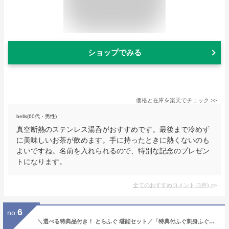
ショップでみる
価格と在庫を
楽天
でチェック
>>
bells(60代・男性)
真空断熱のステンレス湯呑がおすすめです。最後まで冷めず
に美味しいお茶が飲めます。手に持ったときに熱くないのも
よいですね。名前を入れられるので、特別な記念のプレゼン
トになります。
全てのおすすめコメント
(
1
件)
>
6
no.
＼選べる特典品付き！ とらふぐ 堪能セット／「特典付ふぐ刺身ふぐ鍋セット2人前／超冷」 山口 トラフグ ふぐ ふぐ刺し ふぐ皮 湯引き ふぐ鍋 ふぐちり ふぐひれ ひれ酒 ＼ 楽天グルメ大賞 連続受賞の店／ 送料無料 プレゼント お礼 お祝い 誕生日 贈り物 ギフト グルメ 食品