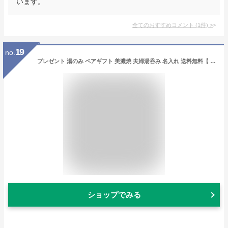
います。
全てのおすすめコメント
(
1
件)
>
19
no.
プレゼント 湯のみ ペアギフト 美濃焼 夫婦湯呑み 名入れ 送料無料【 はんなり 湯呑み 夫婦 ペア 】 結婚記念日 両親 おしゃれ 名前入り 還暦 古希 喜寿 傘寿 米寿 祝い お揃い 父 義父 母 義母 祖父母 名入り 結婚式 記念日 金婚式 陶器婚式 名 名前 入り 入れ FLEGRE
ショップでみる