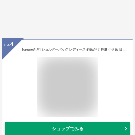
4
no.
[creareきき] ショルダーバッグ レディース 斜めがけ 軽量 小さめ 日本製 和装 柿渋染め 京帆布 刺繍 ふくろう柄 クレープ 母の日 お母さん 誕生日 プレゼント KS-184Sf (ふくろう)
ショップでみる