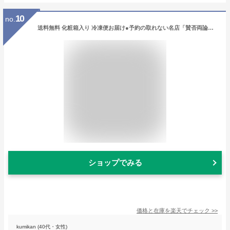
10
no.
送料無料 化粧箱入り 冷凍便お届け●予約の取れない名店「賛否両論」店主 笠原将弘監修 和のローストビーフ＆ローストポークギフト 和風ゆず風味専用ソース付 ◇和風洋食グルメ 贈りもの 贈答 高級プレゼント 結婚内祝い 出産内祝い お返し 祖父母誕生
ショップでみる
価格と在庫を
楽天
でチェック
>>
kumikan (40代・女性)