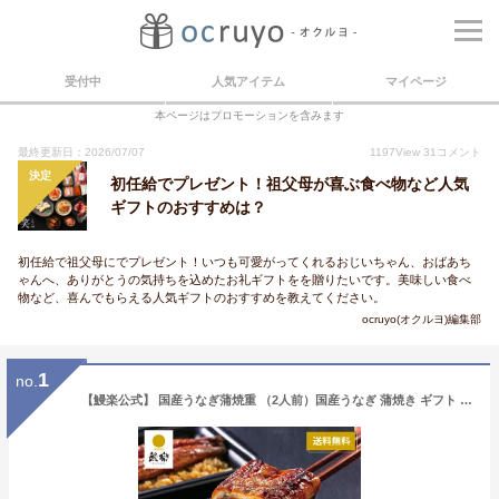
受付中
人気アイテム
マイページ
本ページはプロモーションを含みます
最終更新日：2026/07/07
1197
View
31
コメント
決定
初任給でプレゼント！祖父母が喜ぶ食べ物など人気
ギフトのおすすめは？
初任給で祖父母にでプレゼント！いつも可愛がってくれるおじいちゃん、おばあち
ゃんへ、ありがとうの気持ちを込めたお礼ギフトをを贈りたいです。美味しい食べ
物など、喜んでもらえる人気ギフトのおすすめを教えてください。
ocruyo(オクルヨ)編集部
1
no.
【鰻楽公式】 国産うなぎ蒲焼重 （2人前）国産うなぎ 蒲焼き ギフト 贈答用 ウナギ うなぎ 国産 敬老の日 お歳暮