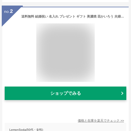
2
no.
送料無料 結婚祝い 名入れ プレゼント ギフト 美濃焼 花かいろう 夫婦膳セット | 夫婦茶碗 箸 セット 汁椀 セット 食器 贈り物 ペア 茶碗 湯呑み 箸 かわいい モダン おしゃれ めおと 新婚 新生活 父 母 還暦 両親 誕生日 男性 女性 孫 母の日 2024
ショップでみる
価格と在庫を
楽天
でチェック
>>
LemonSoda(50代・女性)