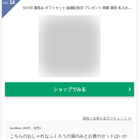
14
no.
父の日 湯呑み ギフトセット 結婚記念日 プレゼント 両親 湯呑 名入れ ペア 若狭塗箸 夫婦箸 ギフト 送料無料 【 若狭塗 ふくろう 箸 夫婦湯呑 4点 セット お箸 ペアセット 】 名前入り 陶器 日本製 湯飲み 食器 フクロウ 湯のみ 夫婦 還暦 古希 喜寿 傘寿 祝い 祖父母
ショップでみる
価格と在庫を
楽天
でチェック
>>
kumikan (40代・女性)
こちらのおしゃれなふくろうの湯のみとお箸のセットはいか