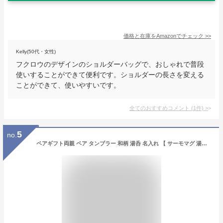
価格と在庫を
Amazon
でチェック
>>
Kelly(50代・女性)
フクロウのデザインのショルダーバッグで、おしゃれで普段
使いすることができて便利です。ショルダーの長さを変える
ことができて、使いやすいです。
全てのおすすめコメント
(
1
件)
>
5
no.
ペアギフト両親 ペア タンブラー 和柄 湯呑 名入れ 【 サーモマグ 湯のみ ペア 】 おしゃれ 名前入り 保温 保冷 真空断熱 ステンレスタンブラー 誕生日 祖父母 おじいちゃん おばあちゃん 還暦祝い 古希 喜寿 米寿 お祝い 年配