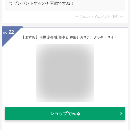
でプレゼントするのも素敵ですね！
全てのおすすめコメント
(
1
件)
>
22
no.
【 あす楽 】 有機 京都 桂 珈琲 と 和菓子 カステラ クッキー スイーツ ギフト セット お菓子 出産 内祝い 結婚 出産内祝い 名入れ 写真カード 結婚祝いお祝い返し お返し 快気 出産内祝 結婚内祝い 新築祝い 送料無料 (DB)軽 5000円 お祝い お歳暮 コーヒー 七五三
ショップでみる