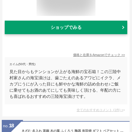
ショップでみる
価格と在庫を
Amazon
でチェック
>>
エイム(50代・男性)
見た目からもテンションが上がる海鮮の宝石箱！この三陸中
村家さんの海宝漬けは、歯ごたえのあるアワビにイクラ、メ
カブにうにが入った目にも鮮やかな海鮮の詰め合わせ♪ご飯
に乗せてもお酒のあてにしても美味しく頂ける、年配の方に
も喜ばれるおすすめの三陸海宝漬けです。
全てのおすすめコメント
(
1
件)
>
18
no.
きざむ 名入れ 茶碗 木の葉 ふくろう 陶器 有田焼 ギフト ペアセット 京円