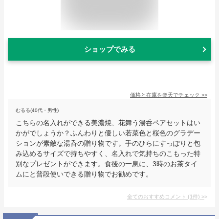
ショップでみる
価格と在庫を
楽天
でチェック
>>
むるる(40代・男性)
こちらの名入れができる美濃焼、花舞う湯呑ペアセットはい
かがでしょうか？ふんわりと優しい若菜色と桜色のグラデー
ションが素敵な湯呑の贈り物です。手のひらにすっぽりと包
み込めるサイズで持ちやすく、名入れで気持ちのこもった特
別なプレゼントができます。食後の一息に、3時のお茶タイ
ムにと普段使いできる贈り物でお勧めです。
全てのおすすめコメント
(
1
件)
>