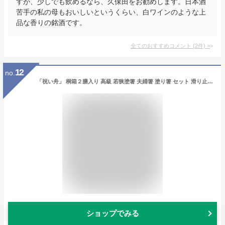
すが、少しでも飲めるなら、久保田をお勧めします。日本酒
苦手の私の母もおいしいというくらい、白ワインのような上
品な香りの銘酒です。
全てのおすすめコメント
(
2
件)
>
12
no.
「祝い舟」 桐箱２膳入り 高級 若狭塗箸 夫婦箸 塗り箸 セット 滑り止め すべらない プレゼント
ショップでみる