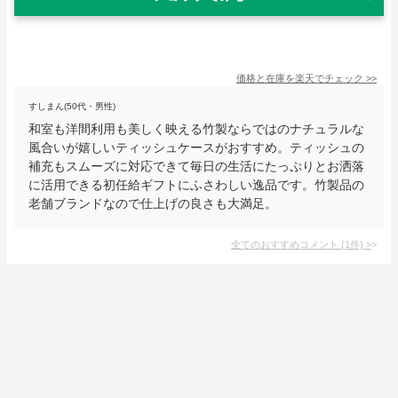
価格と在庫を
楽天
でチェック
>>
すしまん(50代・男性)
和室も洋間利用も美しく映える竹製ならではのナチュラルな
風合いが嬉しいティッシュケースがおすすめ。ティッシュの
補充もスムーズに対応できて毎日の生活にたっぷりとお洒落
に活用できる初任給ギフトにふさわしい逸品です。竹製品の
老舗ブランドなので仕上げの良さも大満足。
全てのおすすめコメント
(
1
件)
>