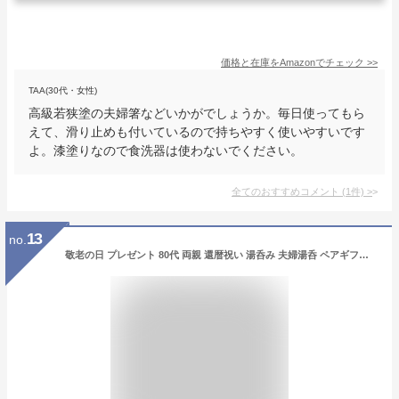
価格と在庫を
Amazon
でチェック
>>
TAA(30代・女性)
高級若狭塗の夫婦箸などいかがでしょうか。毎日使ってもら
えて、滑り止めも付いているので持ちやすく使いやすいです
よ。漆塗りなので食洗器は使わないでください。
全てのおすすめコメント
(
1
件)
>
13
no.
敬老の日 プレゼント 80代 両親 還暦祝い 湯呑み 夫婦湯呑 ペアギフト ギフト 贈り物 湯のみ 【 美濃焼 花舞う 夫婦 湯呑 名入れ ペア 】 和食器 湯飲み 祖父母 祖父 祖母 父 母 60代 70代 還暦 古希 喜寿 傘寿 米寿 卒寿 祝い 誕生日 結婚記念日 結婚式 ペアギフト 実用的