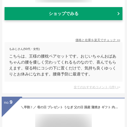
ショップでみる
価格と在庫を
楽天
でチェック
>>
もみじさん(50代・女性)
こちらは、王様の腰枕ペアセットです。おじいちゃんおばあ
ちゃんの腰を優しく労わってくれるものなので、喜んでもら
えます。寝る時にコシの下に置くだけで、気持ち良くゆっく
りとお休みになれます。腰痛予防に最適です。
全てのおすすめコメント
(
1
件)
>
9
no.
＼早割！／ 母の日 プレゼント うなぎ 父の日 国産 蒲焼き ギフト 内祝い 誕生日 食べ物 送料無料 鰻 ギフトセット 真空パック お祝い 食品 グルメ 人気 クーポン あす楽 カーネーション造花付 180～200g2本 2尾 【静岡産 通常 AAA 風呂敷】Ftn2 [2～3人前]