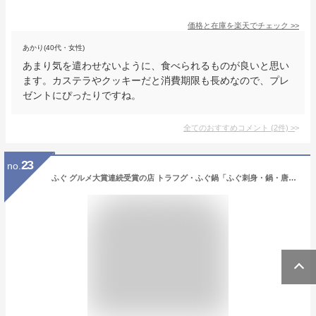
価格と在庫を
楽天
でチェック
>>
あかり(40代・女性)
あまり気を遣わせないように、食べられるものが良いと思い
ます。カステラやクッキーだと消費期限も長めなので、プレ
ゼントにぴったりですね。
全てのおすすめコメント
(
2
件)
>
23
no.
ふぐ グルメ大賞連続受賞の店 トラフグ・ふぐ鍋「ふぐ刺身・鍋・唐揚セット7-8人前／超冷」【プレゼント・お祝い・内祝】【あす楽対応】お歳暮 【ギフト】【楽ギフ_のし】【てっちり・てっさ・ふぐ唐揚げ】