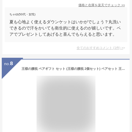
価格と在庫を
楽天
でチェック
>>
ちゃゆ(50代・女性)
夏も心地よく使えるダウンケットはいかがでしょう？丸洗い
できるので汗をかいても衛生的に使えるのが嬉しいです。ペ
アでプレゼントしてあげると喜んでもらえると思います。
全てのおすすめコメント
(
1
件)
>
8
no.
王様の腰枕 ペアギフト セット (王様の腰枕 2個セット) ペアセット 王様 腰枕 ペア リラックス 健康 グッズ 記念日 誕生日 夫婦 カップル 両親 男性 女性 祖父母 プレゼント 敬老の日 母の日 父の日 おすすめ 人気 7000円 就寝用 就寝 腰まくら 反り腰 腰痛 ストレッチ