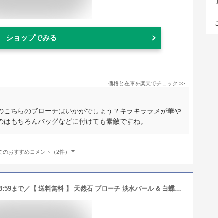
ショップでみる
価格と在庫を
楽天
でチェック
>>
のこちらのブローチはいかがでしょう？キラキララメが華や
のはもちろんバッグなどに付けても素敵ですね。
てのおすすめコメント（2件）
＼クーポンで500円OFF！15日（火）23:59まで／【 送料無料 】 天然石 ブローチ 淡水パール & 白蝶貝 クジャク ゴールドメッキ | 40代 50代 60代 70代 80代 誕生日 プレゼント 母 6月 誕生石 敬老の日 カジュアル フォーマル かわいい 日本製 ab