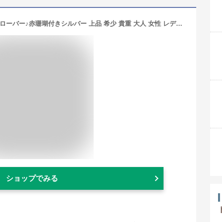
≪あす楽対応≫ 幸福を願う四つ葉のクローバー♪赤珊瑚付きシルバー 上品 希少 貴重 大人 女性 レディース ブローチ タック 3月 誕生石 珊瑚 アクセサリー ジュエリー 還暦祝 赤 結婚 35周年 プレゼント 本珊瑚 さんご サンゴ
ショップでみる