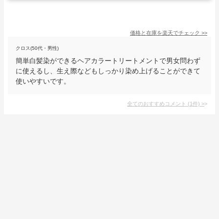
価格と在庫を
楽天
でチェック
>>
クロス(50代・男性)
簡単白髪染ができるヘアカラートリートメントで男女問わず
に使えるし、生え際などもしっかり染め上げることができて
使いやすいです。
全てのおすすめコメント
(
1
件)
>