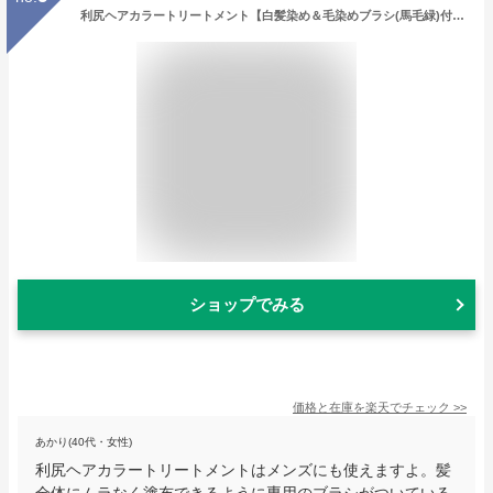
利尻ヘアカラートリートメント【白髪染め＆毛染めブラシ(馬毛緑)付セット】（当店限定・送料無料）無添加の白髪染め 利尻昆布白髪染め 利尻昆布エキスで髪を傷めない あす楽未対応 男女兼用 ヘアカラー 全体染め 部分染め 白髪染め メンズ ピュール サスティ
ショップでみる
価格と在庫を
楽天
でチェック
>>
あかり(40代・女性)
利尻ヘアカラートリートメントはメンズにも使えますよ。髪
全体にムラなく塗布できるように専用のブラシがついている