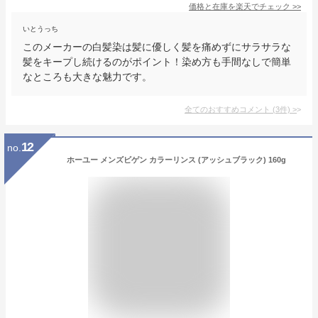
価格と在庫を
楽天
でチェック
>>
いとうっち
このメーカーの白髪染は髪に優しく髪を痛めずにサラサラな
髪をキープし続けるのがポイント！染め方も手間なしで簡単
なところも大きな魅力です。
全てのおすすめコメント
(
3
件)
>
12
no.
ホーユー メンズビゲン カラーリンス (アッシュブラック) 160g