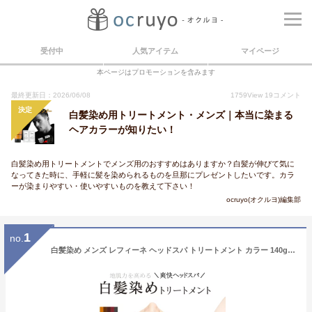
受付中
人気アイテム
マイページ
本ページはプロモーションを含みます
最終更新日：2026/06/08
1759
View
19
コメント
決定
白髪染め用トリートメント・メンズ｜本当に染まる
ヘアカラーが知りたい！
白髪染め用トリートメントでメンズ用のおすすめはありますか？白髪が伸びて気に
なってきた時に、手軽に髪を染められるものを旦那にプレゼントしたいです。カラ
ーが染まりやすい・使いやすいものを教えて下さい！
ocruyo(オクルヨ)編集部
1
no.
白髪染め メンズ レフィーネ ヘッドスパ トリートメント カラー 140g R2 + 薬用 スカルプシャンプー 5ml×2包 セット 男性用 ヘアカラートリートメント カラートリートメント ヘアカラー カラー コンディショナー