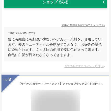
ショップでみる
価格と在庫を
Amazon
でチェック
>>
一郎ちゃん(70代・男性)
髪にも頭皮にも刺激が少ないヘアカラー染料を、使用してい
ます。髪のキューティクルを剝がすことなく、お好みの髪色
に染められます。２～３回の使用で髪に色が入って来ます。
自然に白髪が目立たなくなってきますよ。
全てのおすすめコメント
(
1
件)
>
8
no.
【サイオス カラートリートメント】アッシュブラック 2P+おまけ〔たった1回で白髪が染まる 簡単時短〕