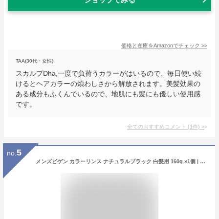
価格と在庫を
Amazon
でチェック
>>
TAA(30代・女性)
スカルプDha,一度で負荷うカラーがはいるので、毎日使い続
けるとヘアカラーの煩わしさから解放されます。美髪効果の
ある成分もふくんでいるので、地肌にも髪にも優しい使用感
です。
全てのおすすめコメント
(
1
件)
>
5
no.
メンズビゲン カラーリンス ナチュラルブラック 白髪用 160g ×1個 | 白髪 白髪染め トリートメント メンズ ビゲン ビゲンカラートリートメント ビゲン白髪 ※取寄せ