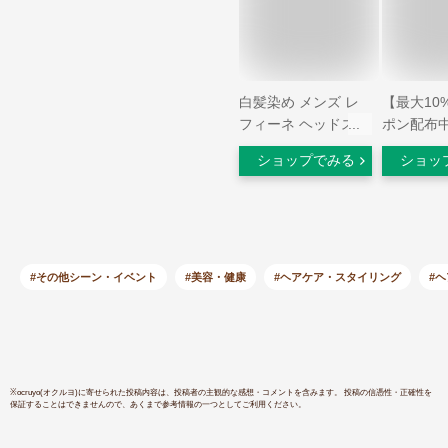
白髪染め メンズ レ
【最大10
フィーネ ヘッドスパ
ポン配布
トリートメント カラ
め メンズ
ショップでみる
ショッ
ー 140g R2 + 薬用
ヘアカラー
スカルプシャンプー
ショナー 
5ml×2包 セット 男性
ント 白髪
用 ヘアカラートリー
用 ヘアカ
トメント カラートリ
トメント|
ートメント ヘアカラ
ートメント
#その他シーン・イベント
#美容・健康
#ヘアケア・スタイリング
#
ー カラー コンディ
ラー 頭皮
ショナー
ケア ヘアケ
fesp
※
ocruyo(オクルヨ)
に寄せられた投稿内容は、投稿者の主観的な感想・コメントを含みます。 投稿の信憑性・正確性を
保証することはできませんので、あくまで参考情報の一つとしてご利用ください。