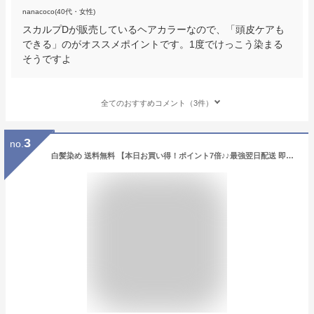
nanacoco(40代・女性)
スカルプDが販売しているヘアカラーなので、「頭皮ケアも
できる」のがオススメポイントです。1度でけっこう染まる
そうですよ
全てのおすすめコメント（3件）
3
no.
白髪染め 送料無料 【本日お買い得！ポイント7倍♪♪最強翌日配送 即日発送】利尻昆布 ふんわり ヘアカラークリーム 200g 利尻ヘアカラー 無添加 黒 ダークブラウン ヘアケア メンズ レディース