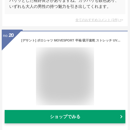
パリッとした格好良さがありますね。カラバリも数色あり、
いずれも大人の男性の持つ魅力を引き出してくれます。
全てのおすすめコメント
(
1
件)
>
20
no.
[デサント] ポロシャツ MOVESPORT 半袖 吸汗速乾 ストレッチ UVカット(UPF50＋) サンスクリーン 鹿の子 メンズ BG L
ショップでみる