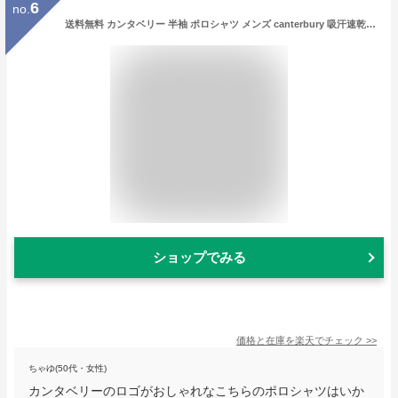
6
no.
送料無料 カンタベリー 半袖 ポロシャツ メンズ canterbury 吸汗速乾 UVカット ラグビー スポーツ カジュアル ウェア 男性 カノコ 鹿の子 春 夏 トップス/RA33062
ショップでみる
価格と在庫を
楽天
でチェック
>>
ちゃゆ(50代・女性)
カンタベリーのロゴがおしゃれなこちらのポロシャツはいか