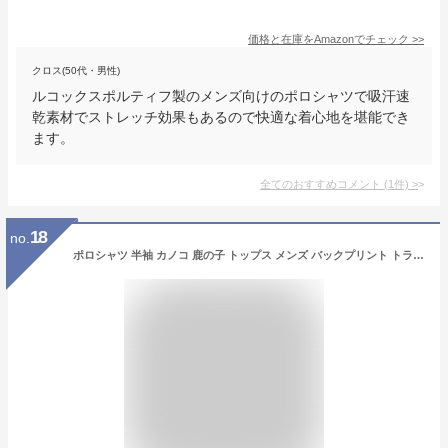
価格と在庫を
Amazon
でチェック
>>
クロス(50代・男性)
ルコックスポルティフ製のメンズ向けのポロシャツで吸汗速
乾素材でストレッチ効果もあるので快適な着心地を堪能でき
ます。
全てのおすすめコメント
(
1
件)
>
18
no.
ポロシャツ 半袖 カノコ 鹿の子 トップス メンズ バックプリント トライバル柄 サーフボード柄 UVカット 紫外線カット 消臭効果 DRY 速乾 ブランド GROOVE ON グルーブオン アメカジ ワーク サーフ系 スポーツ アウトドア 大きいサイズ 2L 3L XL XXL メンズ 夏物 新作 涼しい