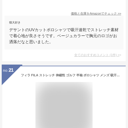
価格と在庫を
Amazon
でチェック
>>
猫大好き
デサントのUVカットポロシャツで吸汗速乾でストレッチ素材
で着心地が良さそうです。ベージュカラーで胸元のロゴがお
洒落だなと思いました。
全てのおすすめコメント
(
1
件)
>
21
no.
フィラ FILA ストレッチ 伸縮性 ゴルフ 半袖 ポロシャツ メンズ 吸汗速乾 UVカット 749644 メンズ outlet (ブラック, 3L)