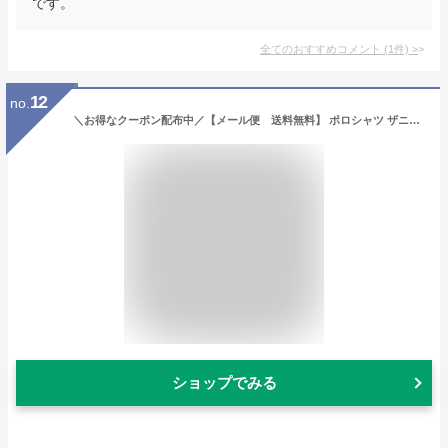
です。
全てのおすすめコメント
(
1
件)
>
12
no.
＼お得なクーポン配布中／【メール便 送料無料】 ポロシャツ ザニャンコフェイス ブランド パロディ メンズ レディース 鹿の子 UVカット 吸水速乾 消臭機能 カップル 夫婦 半袖 イベント ユニフォームスポーツ 誕生日 プレゼント 猫 ねこ ネコ
ショップでみる