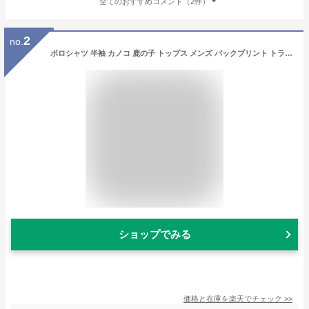
全てのおすすめコメント（2件）
2
no.
ポロシャツ 半袖 カノコ 鹿の子 トップス メンズ バックプリント トライバル柄 トカゲ柄 UVカット 紫外線カット 消臭効果 DRY 速乾 ブランド GROOVE ON グルーブオン アメカジ ワーク サーフ系 スポーツ アウトドア 大きいサイズ 2L 3L XL XXL メンズ 涼しい
ショップでみる
価格と在庫を
楽天
でチェック
>>