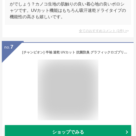
がでしょう？カノコ生地の肌触りの良い着心地の良いポロシ
ャツです。UVカット機能はもちろん吸汗速乾ドライタイプの
機能性の高さも嬉しいです。
全てのおすすめコメント
(
1
件)
>
7
no.
[チャンピオン] 半袖 速乾 UVカット 抗菌防臭 グラフィックロゴプリント ポロシャツ メンズゴルフ C3-ZG321 グリーン
ショップでみる