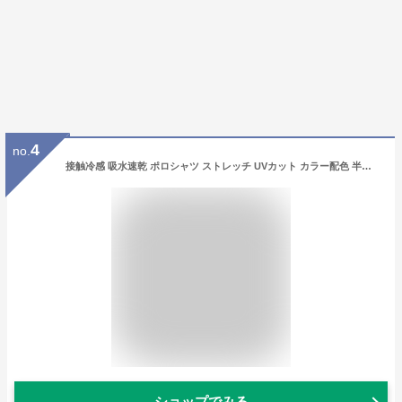
4
no.
接触冷感 吸水速乾 ポロシャツ ストレッチ UVカット カラー配色 半袖 メンズ ファッション トップス 春 夏 秋 春服 夏服 秋服【メール便送料無料《M1.5》】【2-E1M】
ショップでみる