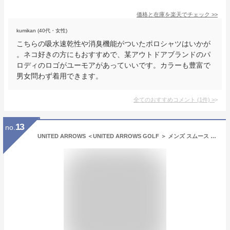
価格と在庫を
楽天
でチェック
>>
kumikan (40代・女性)
こちらの吸水速乾性や消臭機能がついたポロシャツはいかが
。ネコ好きの方にもおすすめで、某アウトドアブランドのパ
ロディのロゴがユーモアがあっていいです。カラーも豊富で
男女問わず着用できます。
全てのおすすめコメント
(
1
件)
>
13
no.
UNITED ARROWS ＜UNITED ARROWS GOLF ＞ メンズ スムース ポロシャツ ユナイテッドアローズ アウトレット スポーツ・アウトドア用品 ゴルフグッズ ネイビー レッド【送料無料】