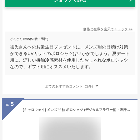
価格と在庫を
楽天
でチェック
>>
どんどん1555(50代・男性)
彼氏さんへのお誕生日プレゼントに、メンズ用の日焼け対策
ができるUVカットのポロシャツはいかがでしょう。夏デート
用に、涼しい接触冷感素材を使用したおしゃれなポロシャツ
なので、ギフト用にオススメいたします。
全てのおすすめコメント（2件）
5
no.
[キャロウェイ] メンズ 半袖 ポロシャツ (デジタルフラワー柄・吸汗速乾性・UVカット・抗菌性) / ゴルフ / C23134113 1120_ネイビー L