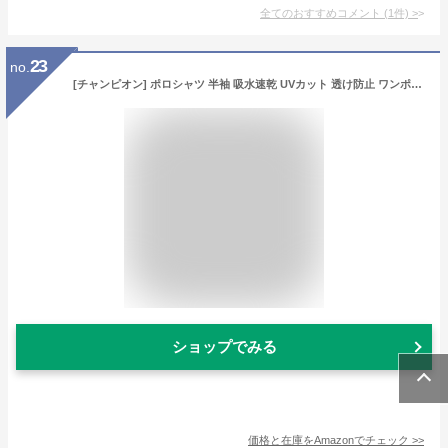
全てのおすすめコメント
(
1
件)
>
23
no.
[チャンピオン] ポロシャツ 半袖 吸水速乾 UVカット 透け防止 ワンポイントロゴ クルーネック シンプル スポーツ 部活 ジム トレーニング C8-TS311 メンズ ブラック M
ショップでみる
価格と在庫を
Amazon
でチェック
>>