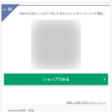
10
no.
【4/27までポイント＆クーポン】ポロシャツ レディース メンズ 男女兼用 半袖 ドライ 吸水 速乾 消臭 UVカット 鹿の子 綿 ポリエステル 5.3oz 全12色 S-XL 大きいサイズ ペアルック カップル おしゃれ 柄 ねこ プリント 大人 おもしろ かわいい シンプル
ショップでみる
価格と在庫を
楽天
でチェック
>>
nanacoco(40代・女性)