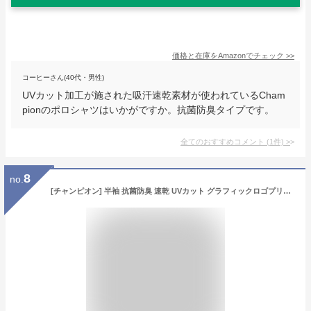
価格と在庫を
Amazon
でチェック
>>
コーヒーさん(40代・男性)
UVカット加工が施された吸汗速乾素材が使われているCham
pionのポロシャツはいかがですか。抗菌防臭タイプです。
全てのおすすめコメント
(
1
件)
>
8
no.
[チャンピオン] 半袖 抗菌防臭 速乾 UVカット グラフィックロゴプリント ポロシャツ メンズゴルフ C3-ZG303 オフホワイト