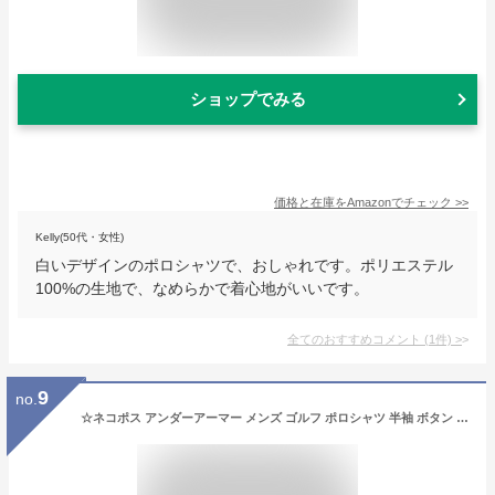
ショップでみる
価格と在庫を
Amazon
でチェック
>>
Kelly(50代・女性)
白いデザインのポロシャツで、おしゃれです。ポリエステル
100%の生地で、なめらかで着心地がいいです。
全てのおすすめコメント
(
1
件)
>
9
no.
☆ネコポス アンダーアーマー メンズ ゴルフ ポロシャツ 半袖 ボタン UA アイソチル ポロ ルーズ UVカット ワンポイントロゴ 吸汗速乾 抗菌防臭 ストレッチ ISO-CHILL トレーニング UNDER ARMOUR 1377364 あす楽 対応可