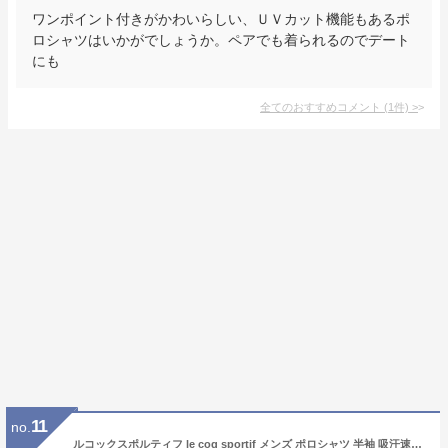
ワンポイント付きがかわいらしい、ＵＶカット機能もあるポ
ロシャツはいかがでしょうか。ペアでも着られるのでデート
にも
全てのおすすめコメント
(
1
件)
>
11
no.
ルコックスポルティフ le coq sportif メンズ ポロシャツ 半袖 吸汗速乾 UVカット リサイクル エコペット素材 ロゴ刺繍 S～3L ゴルフウェア