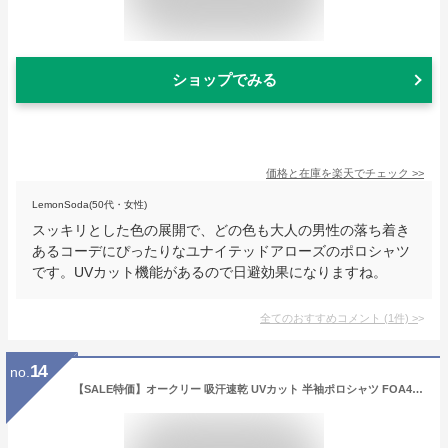
ショップでみる
価格と在庫を
楽天
でチェック
>>
LemonSoda(50代・女性)
スッキリとした色の展開で、どの色も大人の男性の落ち着き
あるコーデにぴったりなユナイテッドアローズのポロシャツ
です。UVカット機能があるので日避効果になりますね。
全てのおすすめコメント
(
1
件)
>
14
no.
【SALE特価】オークリー 吸汗速乾 UVカット 半袖ポロシャツ FOA402502 BLOCKING POCKET SHIRT 春夏秋 【メール便発送】【新品】 21SS Oakley ゴルフウェア