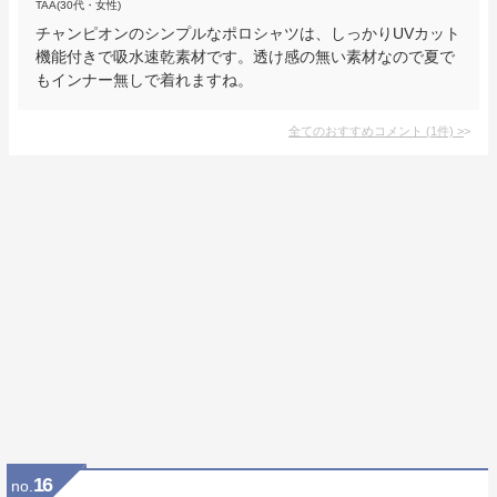
TAA(30代・女性)
チャンピオンのシンプルなポロシャツは、しっかりUVカット
機能付きで吸水速乾素材です。透け感の無い素材なので夏で
もインナー無しで着れますね。
全てのおすすめコメント
(
1
件)
>
16
no.