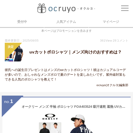
受付中
人気アイテム
マイページ
本ページはプロモーションを含みます
最終更新日：2025/08/05
361
View
29
コメント
決定
uvカットポロシャツ｜メンズ向けのおすすめは？
彼氏への誕生日プレゼントはメンズのuvカットポロシャツ！彼はカジュアルコーデ
が多いので、おしゃれなメンズポロで夏のデートを楽しみたいです。紫外線対策も
できる人気のポロシャツを教えて！
ocruyo(オクルヨ)編集部
1
no.
オークリー メンズ 半袖 ポロシャツ FOA403524 吸汗速乾 遮熱 UVカット Oakley FHR Pocket Shirt【メール便発送】【新品】2SS2 ゴルフウェア