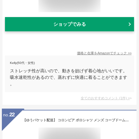
ショップでみる
価格と在庫を
Amazon
でチェック
>>
Kelly(50代・女性)
ストレッチ性が高いので、動きを妨げず着心地がいいです。
吸水速乾性があるので、蒸れずに快適に着ることができます
。
全てのおすすめコメント
(
1
件)
>
22
no.
【ゆうパケット配送】 コロンビア ポロシャツ メンズ コーブドームビュートソリッドピケポロ COLUMBIA AE0412 ウェア ポロ カットソー 襟付き 衿付き トップス 半袖 カジュアル シンプル スポーツ テニス ゴルフ アウトドア 定番 ロゴ オムニウィック