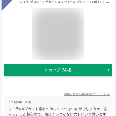
[フィラ] ポロシャツ 半袖 メンズ レディース ブランド ワンポイント 綿100% ドライ素材 襟ライン 半袖ポロシャツ 抗菌防臭 接触冷感 汗染み防止 UVカット シンプル WEB限定 別注 FH8001-2-3 DRY素材 チャコール LL
ショップでみる
価格と在庫を
Amazon
でチェック
>>
ここあ(50代・女性)
フィラのUVカット素材のポロシャツはいかがでしょうか。さ
らっとした着心地で、肌にくっつかないのもいいと思います