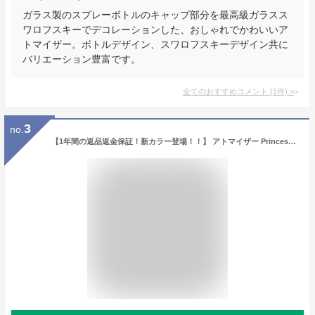
ガラス製のスプレーボトルのキャップ部分を最高級ガラスス
ワロフスキーでデコレーションした、おしゃれでかわいいア
トマイザー。ボトルデザイン、スワロフスキーデザイン共に
バリエーション豊富です。
全てのおすすめコメント
(
1
件)
>
3
no.
【1年間の返品返金保証！新カラー登場！！】 アトマイザー Princess 香水 携帯 香水入れ 容器 アルコール オシャレ かわいい 可愛い 高級感 詰め替え おしゃれ ミニボトル ボトル 旅行 コンパクト スタンド 持ち運び 持ち歩き メンズ レディース プレゼント ギフト