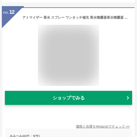
12
no.
アトマイザー 香水 スプレー ワンタッチ補充 香水噴霧器香水噴霧器 持ち運び便利 詰め替え 香水 ボトル アトマイザー 5ml 香水 アトマイザー 底部充填 香水用 容器 男女兼用 (ローズゴールド)
ショップでみる
価格と在庫を
Amazon
でチェック
>>
あみーみ(40代・女性)