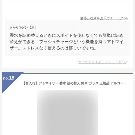
価格と在庫を
楽天
でチェック
>>
あかり(40代・女性)
香水を詰め替えるときにスポイトを使わなくても簡単に詰め
替えができる、プッシュチャージという機能を持つアトマイ
ザー。ストレスなく使えるのは嬉しいですね。
全てのおすすめコメント
(
1
件)
>
18
no.
【名入れ】アトマイザー 香水 詰め替え 簡単 ガラス 正規品 アルコール対応 メンズ 化粧品 レディース 簡単 5ml 新品 ブランド プレゼント ギフト セットにおすすめ