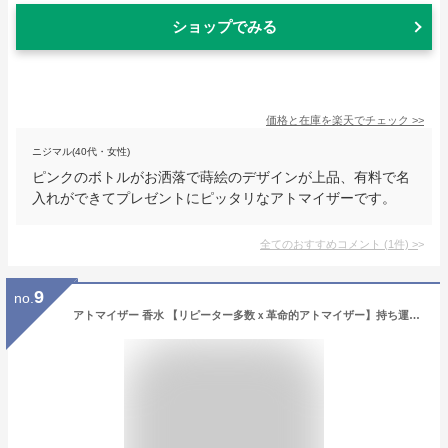
ショップでみる
価格と在庫を
楽天
でチェック
>>
ニジマル(40代・女性)
ピンクのボトルがお洒落で蒔絵のデザインが上品、有料で名
入れができてプレゼントにピッタリなアトマイザーです。
全てのおすすめコメント
(
1
件)
>
9
no.
アトマイザー 香水 【リピーター多数ｘ革命的アトマイザー】持ち運び 5ml 【クイックチャージで時短ｘこぼさず詰め替え】 底部充填 香水入れ 漏れない ネームシール付き メンズ レディース