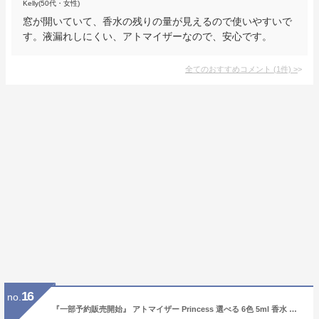
Kelly(50代・女性)
窓が開いていて、香水の残りの量が見えるので使いやすいで
す。液漏れしにくい、アトマイザーなので、安心です。
全てのおすすめコメント
(
1
件)
>
16
no.
『一部予約販売開始』 アトマイザー Princess 選べる 6色 5ml 香水 携帯 アトマイザー香水 アルコール オシャレ かわいい 高級感 詰め替えボトル ミニボトル ボトル 旅行 コンパクト スタンド 持ち運び 父の日 プレゼント ギフト