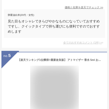
価格と在庫を
楽天
でチェック
>>
卵醤油白米(20代・女性)
見た目もオシャレできらびやかなものになっていておすすめ
ですし、クイックタイプで持ち運びにも便利ですのでおすす
めします
全てのおすすめコメント
(
1
件)
>
5
no.
【楽天ランキング1位獲得!!最新改良版】 アトマイザー 香水 5ml おしゃれ かわいい 高級感 詰め替え ボトル ロールオン コンパクト ミニ 軽量 簡単 持ち運び クイックアトマイザー ワンプッシュ パフューム コロン トワレ 霧 噴射 漏れない 口紅サイズ シンプル 艶 光沢