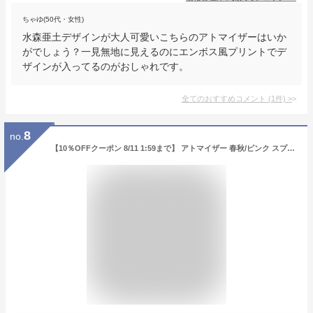
ちゃゆ(50代・女性)
水森亜土デザインが大人可愛いこちらのアトマイザーはいか
がでしょう？一見無地に見えるのにエンボス風プリントでデ
ザインが入ってるのがおしゃれです。
全てのおすすめコメント
(
1
件)
>
8
no.
【10％OFFクーポン 8/11 1:59まで】 アトマイザー 春秋/ピンク スプレーボトル ( 名入れ有料 おしゃれ 容器 香水 持ち運び 携帯 山中漆器 結婚 出産 内祝い 引き出物 金婚式 誕生日プレゼント 還暦祝い 古希 喜寿 米寿 退職 定年 自分用 お祝い プレゼント 令和 両親 )