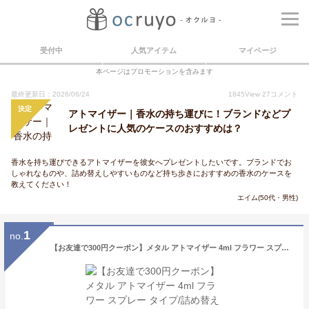
受付中
人気アイテム
マイページ
本ページはプロモーションを含みます
最終更新日：2026/06/24
1845
View
27
コメント
決定
アトマイザー｜香水の持ち運びに！ブランドなどプ
レゼントに人気のケースのおすすめは？
香水を持ち運びできるアトマイザーを彼女へプレゼントしたいです。ブランドでお
しゃれなものや、詰め替えしやすいものなど持ち歩きにおすすめの香水のケースを
教えてください！
エイム(50代・男性)
1
no.
【お友達で300円クーポン】メタル アトマイザー 4ml フラワー スプレー タイプ/詰め替え セット付/日本製 ヤマダアトマイザー/携帯香水用容器/ガラス 樹脂 アルミ アルコール 香水 レディース メンズ【メール便】【人気 sale プレゼント】