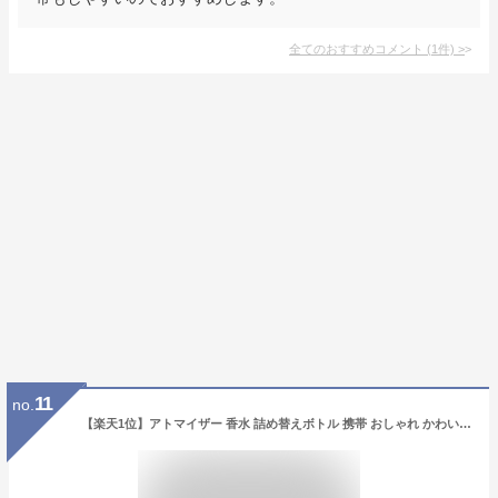
全てのおすすめコメント
(
1
件)
>
11
no.
【楽天1位】アトマイザー 香水 詰め替えボトル 携帯 おしゃれ かわいい コンパクト 旅行 パフューム コロン 高級感 マット 霧噴射 簡単 5ml