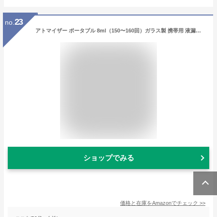
23
no.
アトマイザー ポータブル 8ml（150〜160回）ガラス製 携帯用 液漏れ防止 クイックスプレー 回転パターン フレッシュナー/純露/芳香剤/除菌水/化粧水用 (黒)
ショップでみる
価格と在庫を
Amazon
でチェック
>>