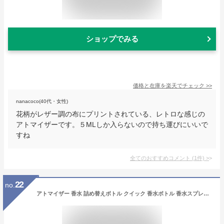
ショップでみる
価格と在庫を
楽天
でチェック
>>
nanacoco(40代・女性)
花柄がレザー調の布にプリントされている、レトロな感じの
アトマイザーです。５MLしか入らないので持ち運びにいいで
すね
全てのおすすめコメント
(
1
件)
>
22
no.
アトマイザー 香水 詰め替えボトル クイック 香水ボトル 香水スプレー 携帯 おしゃれ かわいい ミニボトル コンパクト 旅行 パフューム コロン 高級感 霧噴射 簡単 5ml デート 送料無料