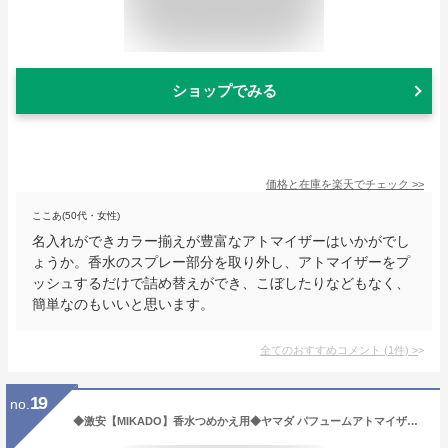
ショップでみる
価格と在庫を
楽天
でチェック
>>
ここあ(50代・女性)
名入れができカラー揃えが豊富なアトマイザーはいかがでし
ょうか。香水のスプレー部分を取り外し、アトマイザーをプ
ッシュするだけで詰め替えができ、こぼしたりなどもなく、
簡単なのもいいと思います。
全てのおすすめコメント
(
1
件)
>
19
no.
◆激安【MIKADO】香水つめかえ用◆ヤマダ パフュームアトマイザー・シルバー ラインストーンハート29021◆