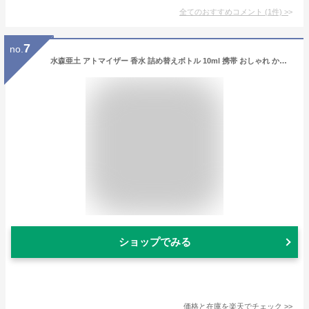
全てのおすすめコメント
(
1
件)
>
7
no.
水森亜土 アトマイザー 香水 詰め替えボトル 10ml 携帯 おしゃれ かわいい コンパクト 旅行 パフューム コロン 高級感 マット 霧噴射 簡単 キャラクター グッズ
ショップでみる
価格と在庫を
楽天
でチェック
>>