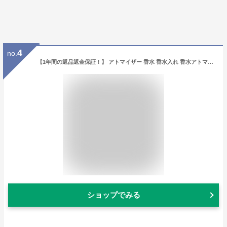
4
no.
【1年間の返品返金保証！】 アトマイザー 香水 香水入れ 香水アトマイザー 旅行 詰め替え ポータブル クイック 携帯用 高級感 オシャレ お洒落 かわいい 可愛い 持ち運び 詰替え ボトル ワンプッシュ コンパクト 容器 メンズ レディース コロン パフューム ワンプッシュ
ショップでみる