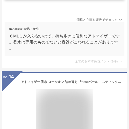
価格と在庫を
楽天
でチェック
>>
nanacoco(40代・女性)
６MLしか入らないので、持ち歩きに便利なアトマイザーです
。香水は専用のものでないと容器がこわれることがあります
。
全てのおすすめコメント
(
1
件)
>
14
no.
アトマイザー 香水 ロールオン 詰め替え 『fleurパール』 スティックアトマイザー （ゴールド ・ メタル） / スワロフスキー クリスタル/携帯性・遮光性・保香性 ホワイトデー