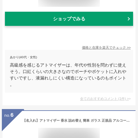
ショップでみる
価格と在庫を
楽天
でチェック
>>
あかり(40代・女性)
高級感を感じるアトマイザーは、年代や性別を問わずに使え
そう。口紅くらいの大きさなのでポーチやポケットに入れや
すいですし、液漏れしにくい構造になっているのもポイント
。
全てのおすすめコメント
(
1
件)
>
6
no.
【名入れ】アトマイザー 香水 詰め替え 簡単 ガラス 正規品 アルコール対応 メンズ 化粧品 レディース 簡単 5ml 新品 プレゼント ギフト セットにおすすめ プレゼント