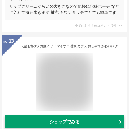
リップクリームぐらいの大きさなので気軽に化粧ポーチ など
に入れて持ち歩きます 補充 もワンタッチでとても簡単です
全てのおすすめコメント
(
1
件)
>
13
no.
＼超お得★メガ割／ アトマイザー 香水 ガラス おしゃれ かわいい アドマイザー 噴射 アルコール 消毒 詰め替え容器 エタノール スプレー スプレーボトル ボトル ミニ スリム 小さめ コンパクト 携帯用 持ち運び 空容器 6ml 香水 可愛い
ショップでみる