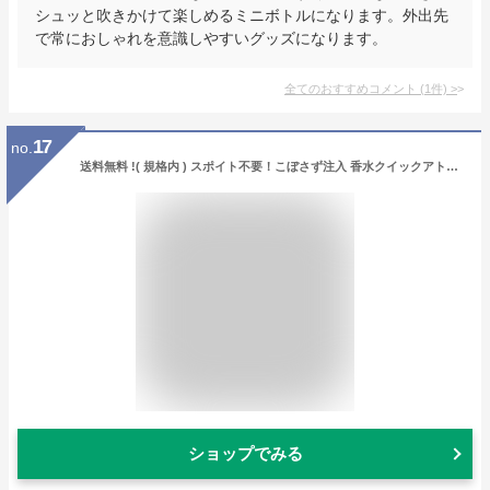
シュッと吹きかけて楽しめるミニボトルになります。外出先
で常におしゃれを意識しやすいグッズになります。
全てのおすすめコメント
(
1
件)
>
17
no.
送料無料 !( 規格内 ) スポイト不要！こぼさず注入 香水クイックアトマイザー かんたんプッシュチャージ【 パフューム 詰め替え 瓶 持ち歩き レディース メンズ 身だしなみ 便利 小物 】 送料込 ◇ 香水アトマイザー
ショップでみる