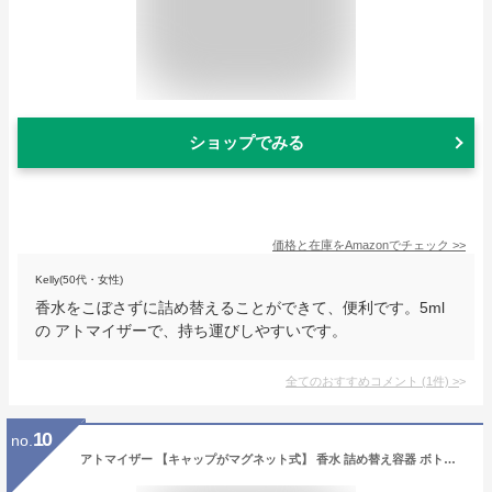
ショップでみる
価格と在庫を
Amazon
でチェック
>>
Kelly(50代・女性)
香水をこぼさずに詰め替えることができて、便利です。5ml
の アトマイザーで、持ち運びしやすいです。
全てのおすすめコメント
(
1
件)
>
10
no.
アトマイザー 【キャップがマグネット式】 香水 詰め替え容器 ボトル 底部充填 液漏れない 香水入れ 持ち運び おしゃれ 噴霧器 ケース 香水用 スプレー ワンタッチ補充 変換アダプター付き 通勤 旅行携帯用 (ローズゴールド Rose Gold)