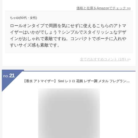
価格と在庫を
Amazon
でチェック
>>
ちゃゆ(50代・女性)
ロールオンタイプで周囲を気にせずに使えるこちらのアトマ
イザーはいかがでしょう？シンプルでスタイリッシュなデザ
インがおしゃれで素敵ですね。コンパクトでポーチに入れや
すいサイズ感も素敵です。
全てのおすすめコメント
(
1
件)
>
21
no.
【香水 アトマイザー】 5ml レトロ 花柄 レザー調 メタル フレグランス 簡単 詰替 容器 上品 高級 大人 携帯 持ち運び 旅行 スリム コンパクト