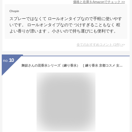
価格と在庫を
Amazon
でチェック
>>
Chopin
スプレーではなくて ロールオンタイプなので手軽に使いやす
いです。 ロールオンタイプなので つけすぎることもなく 程
よい香りが漂います 。小さいので持ち運びにも便利です。
全てのおすすめコメント
(
1
件)
>
10
no.
舞妓さんの花香水シリーズ（練り香水） [ 練り香水 京都コスメ 女性 レディース やさしい香り さくら たんぽぽ あじさい 夏みかん 化粧品 ホワイトデー お返し ギフト ] sps