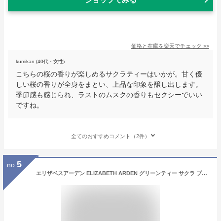
価格と在庫を
楽天
でチェック
>>
kumikan (40代・女性)
こちらの桜の香りが楽しめるサクラティーはいかが。甘く優
しい桜の香りが全身をまとい、上品な印象を醸し出します。
季節感も感じられ、ラストのムスクの香りもセクシーでいい
ですね。
全てのおすすめコメント（2件）
5
no.
エリザベスアーデン ELIZABETH ARDEN グリーンティー サクラ ブロッサム EDT SP 100ml【あす楽対応_14時まで】【香水 レディース】