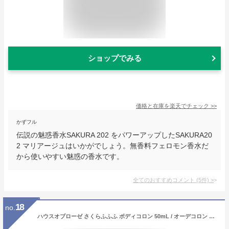
ショップでみる
価格と在庫を
楽天
でチェック
>>
かずフル
伝説の魅惑香水SAKURA 202 をパワーアップしたSAKURA20
2 マリアージュはいかがでしょう。無香料フェロモン香水だ
から使いやすい魅惑の香水です。
全てのおすすめコメント
(
5
件)
>
18
no.
ハウスオブローゼ さくらふふふ ボディコロン 50mL / オーデコロン 香水 桜 さくらの香り 日本製 プレゼント 女性