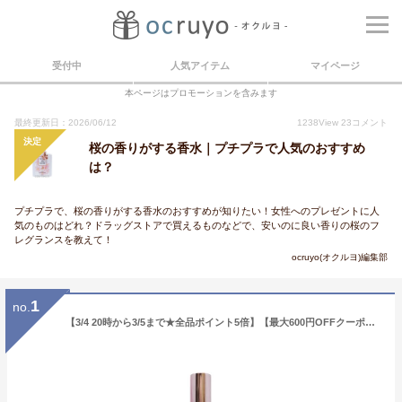
受付中
人気アイテム
マイページ
本ページはプロモーションを含みます
最終更新日：2026/06/12
1238
View
23
コメント
決定
桜の香りがする香水｜プチプラで人気のおすすめ
は？
プチプラで、桜の香りがする香水のおすすめが知りたい！女性へのプレゼントに人
気のものはどれ？ドラッグストアで買えるものなどで、安いのに良い香りの桜のフ
レグランスを教えて！
ocruyo(オクルヨ)編集部
1
no.
【3/4 20時から3/5まで★全品ポイント5倍】【最大600円OFFクーポン】マザー&ドーター オーデコロン サクラ 30ml （香水）