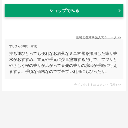
ショップでみる
価格と在庫を
楽天
でチェック
>>
すしまん(50代・男性)
持ち運びとっても便利なお洒落なミニ容器を採用した練り香
水がおすすめ。首元や手元に少量塗布するだけで、フワリと
やさしく桜の香りが広がって春先の香りの演出が手軽に行え
ますよ。手頃な価格なのでプチプレ利用にもぴったり。
全てのおすすめコメント
(
1
件)
>