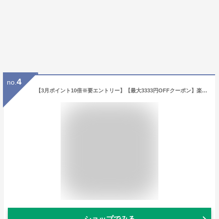
4
no.
【3月ポイント10倍※要エントリー】【最大3333円OFFクーポン】楽天スーパーSALE★サムライ SAMOURAI サムライウーマン サクラティー オードパルファム EDP SP 30ml 【香水】【あす楽】
ショップでみる