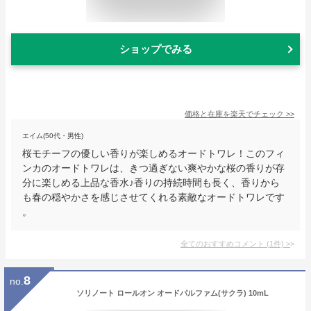
ショップでみる
価格と在庫を
楽天
でチェック
>>
エイム(50代・男性)
桜モチーフの優しい香りが楽しめるオードトワレ！このフィ
ンカのオードトワレは、きつ過ぎない爽やかな桜の香りが存
分に楽しめる上品な香水♪香りの持続時間も長く、香りから
も春の穏やかさを感じさせてくれる素敵なオードトワレです
。
全てのおすすめコメント
(
1
件)
>
8
no.
ソリノート ロールオン オードパルファム(サクラ) 10mL