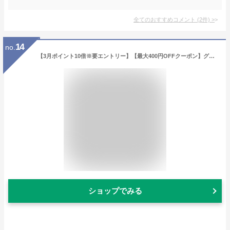
全てのおすすめコメント
(
2
件)
>
14
no.
【3月ポイント10倍※要エントリー】【最大400円OFFクーポン】グレ GRES カボティーヌ サクラ オードトワレ 2019 EDT SP 50ml 【香水】【あす楽】
ショップでみる