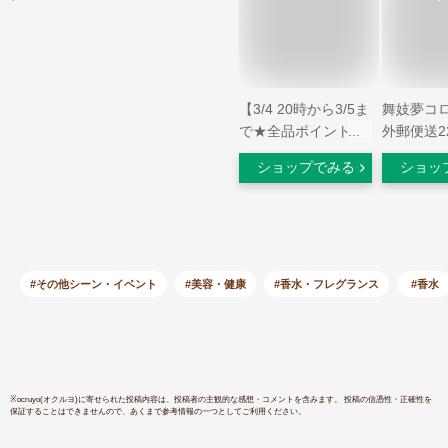
【3/4 20時から3/5ま
舞妓夢コロ
で★全品ポイント5
外郵便送2
倍】【最大600円
選べる3種
ショップでみる
ショッ
OFFクーポン】マザ
ーデコロン
ー&ドーター オーデ
京都の香水
コロン サクラ 30ml
犀 桜 
（香水）
り 携帯
#その他シーン・イベント
#美容・健康
#香水・フレグランス
#香水
※
ocruyo(オクルヨ)
に寄せられた投稿内容は、投稿者の主観的な感想・コメントを含みます。 投稿の信憑性・正確性を
保証することはできませんので、あくまで参考情報の一つとしてご利用ください。