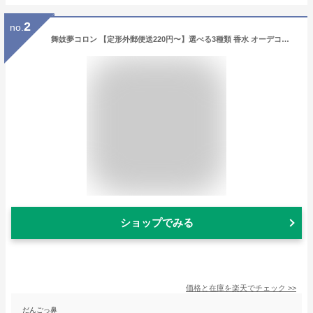
2
no.
舞妓夢コロン 【定形外郵便送220円〜】選べる3種類 香水 オーデコロン 香水 ★京都の香水★ 金木犀 桜 山梔子の香り 携帯
ショップでみる
価格と在庫を
楽天
でチェック
>>
だんごっ鼻