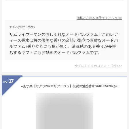
価格と在庫を
楽天
でチェック
>>
エイム(50代・男性)
サムライウーマンのおしゃれなオードパルファム！このレデ
ィース香水は桜の優美な香りの余韻が際立つ素敵なオードパ
ルファム♪香り立ちにも角が無く、清涼感のある香りが長持
ちするギフトにもお勧めのオードパルファムです。
全てのおすすめコメント
(
2
件)
>
17
no.
●あす楽【サクラ202マリアージュ】伝説の魅惑香水SAKURA202がさらにパワーアップ 無香料フェロモン香水だから使いやすさも抜群 女性用 sexy フェロモン香水 フレグランス モテ香水 恋する香水 魅惑の香水 レディース ユニセックス ポイントアップ 復縁応援 女子用モテ香水