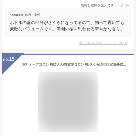
価格と在庫を
楽天
でチェック
>>
nanacoco(40代・女性)
ボトルの蓋の部分がさくらになってるので、飾って置いても
素敵なパフュームです。満開の桜を思わせる華やかな香り。
全てのおすすめコメント
(
1
件)
>
15
no.
京町オーデコロン 舞妓さん/舞妓夢コロン 桜/さくら[美容][定形外郵便、送料無料、代引不可]