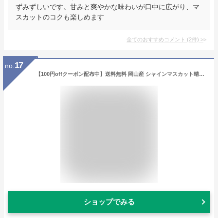
ずみずしいです。甘みと爽やかな味わいが口中に広がり、マ
スカットのコクも楽しめます
全てのおすすめコメント
(
2
件)
>
17
no.
【100円offクーポン配布中】送料無料 岡山産 シャインマスカット晴王 2キロ 訳あり 3-4,5房 ぶどう ギフト お供え プレゼント 贈り物 お土産 シャインマスカット晴王 家庭用
ショップでみる