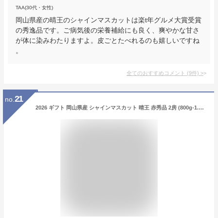
TAA(30代・女性)
岡山県産の晴王のシャインマスカットは楽t年グルメ大賞受賞
の秀逸品です。ご病気後の栄養補給にも良く、爽やかな甘さ
が体に染みわたりますよ。皮ごとたべれるのも嬉しいですね
。
全てのおすすめコメント
(
9
件)
>
21
no.
2026 ギフト 岡山県産 シャインマスカット 晴王 赤秀品 2房 (800g-1.1kg) 贈答用 御中元 御歳暮 敬老の日 葡萄 ぶどう ブドウ プレゼント 御礼 御祝 御供 果物 くだもの フルーツ 【岡山果物工房】楽天グルメ大賞