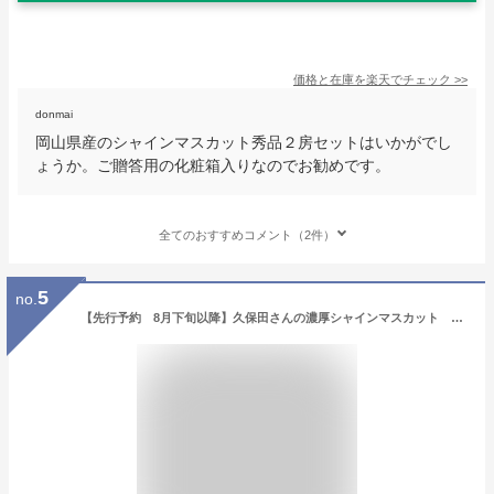
価格と在庫を
楽天
でチェック
>>
donmai
岡山県産のシャインマスカット秀品２房セットはいかがでし
ょうか。ご贈答用の化粧箱入りなのでお勧めです。
全てのおすすめコメント（2件）
5
no.
【先行予約 8月下旬以降】久保田さんの濃厚シャインマスカット 約1.8kg 【送料無料】【山梨県産】