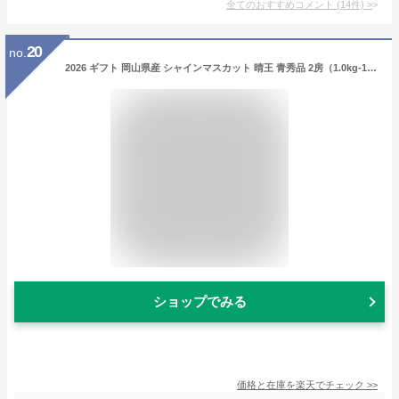
全てのおすすめコメント
(
14
件)
>
20
no.
2026 ギフト 岡山県産 シャインマスカット 晴王 青秀品 2房（1.0kg-1.1kg） 贈答用 御中元 御歳暮 敬老の日 葡萄 ぶどう ブドウ プレゼント 御礼 御祝 御供 果物 くだもの フルーツ 【岡山果物工房】楽天グルメ大賞
ショップでみる
価格と在庫を
楽天
でチェック
>>