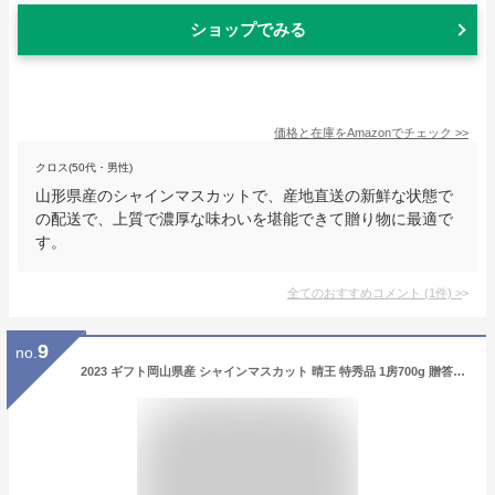
ショップでみる
価格と在庫を
Amazon
でチェック
>>
クロス(50代・男性)
山形県産のシャインマスカットで、産地直送の新鮮な状態で
の配送で、上質で濃厚な味わいを堪能できて贈り物に最適で
す。
全てのおすすめコメント
(
1
件)
>
9
no.
2023 ギフト岡山県産 シャインマスカット 晴王 特秀品 1房700g 贈答用 御中元 御歳暮 敬老の日 葡萄 ぶどう ブドウ プレゼント 御礼 御祝 御供 果物 くだもの フルーツ 【岡山果物工房】 楽天グルメ大賞