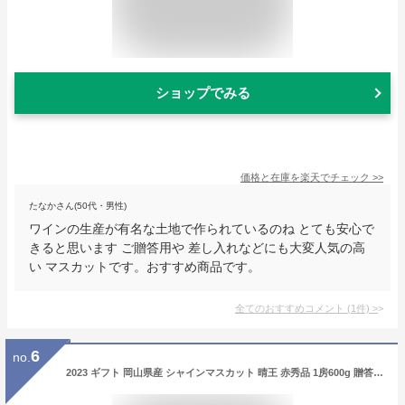
ショップでみる
価格と在庫を
楽天
でチェック
>>
たなかさん(50代・男性)
ワインの生産が有名な土地で作られているのね とても安心で
きると思います ご贈答用や 差し入れなどにも大変人気の高
い マスカットです。おすすめ商品です。
全てのおすすめコメント
(
1
件)
>
6
no.
2023 ギフト 岡山県産 シャインマスカット 晴王 赤秀品 1房600g 贈答用 御中元 御歳暮 敬老の日 葡萄 ぶどう ブドウ プレゼント 御礼 御祝 御供 果物 くだもの フルーツ 【岡山果物工房】楽天グルメ大賞