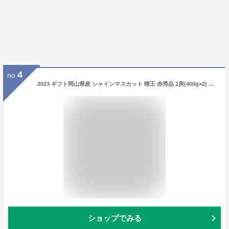
4
no.
2023 ギフト岡山県産 シャインマスカット 晴王 赤秀品 2房(400g×2) 贈答用 御中元 御歳暮 敬老の日 葡萄 ぶどう ブドウ プレゼント 御礼 御祝 御供 果物 くだもの フルーツ 【岡山果物工房】 楽天グルメ大賞
ショップでみる