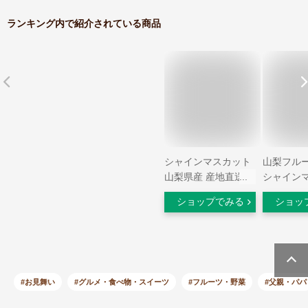
ランキング内で紹介されている商品
シャインマスカット
山梨フル
山梨県産 産地直送
シャイン
ギフト 贈答用ぶどう
2～3房入 約
ショップでみる
ショッ
秀 約1.2kg 化粧箱入
答用 プレ
送料無料※一部地域
フト
を除く【敬老の日 ギ
フト プレゼント 贈
り物 フルーツ 果物
ブドウ 葡萄 内祝 お
#お見舞い
#グルメ・食べ物・スイーツ
#フルーツ・野菜
#父親・パパ
誕生日プレゼント 御