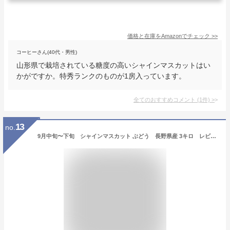
価格と在庫を
Amazon
でチェック
>>
コーヒーさん(40代・男性)
山形県で栽培されている糖度の高いシャインマスカットはい
かがですか。特秀ランクのものが1房入っています。
全てのおすすめコメント
(
1
件)
>
13
no.
9月中旬〜下旬 シャインマスカット ぶどう 長野県産 3キロ レビューを書いたら200円クーポン