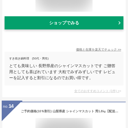
ショップでみる
価格と在庫を
楽天
でチェック
>>
すき焼き鍋料理 (50代・男性)
とても美味しい 長野県産のシャインマスカットです ご贈答
用としても喜ばれています 大粒でみずみずしいです レビュ
ーを記入すると割引になるのでお買い得です。
全てのおすすめコメント
(
1
件)
>
14
no.
ご予約価格(10％割引) 山梨県産 シャインマスカット 秀1.8㎏【配送日は指定できません】