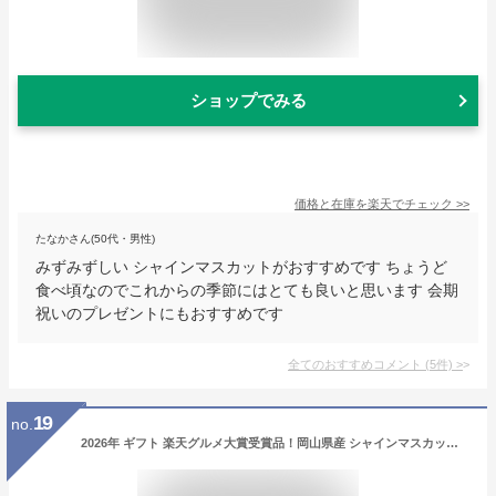
ショップでみる
価格と在庫を
楽天
でチェック
>>
たなかさん(50代・男性)
みずみずしい シャインマスカットがおすすめです ちょうど
食べ頃なのでこれからの季節にはとても良いと思います 会期
祝いのプレゼントにもおすすめです
全てのおすすめコメント
(
5
件)
>
19
no.
2026年 ギフト 楽天グルメ大賞受賞品！岡山県産 シャインマスカット 晴王 青秀品 2房(400g×2) 贈答用 御中元 御歳暮 父の日 敬老の日 葡萄 ぶどう ブドウ プレゼント 御礼 御祝 御供 果物 くだもの フルーツ 【岡山果物工房】