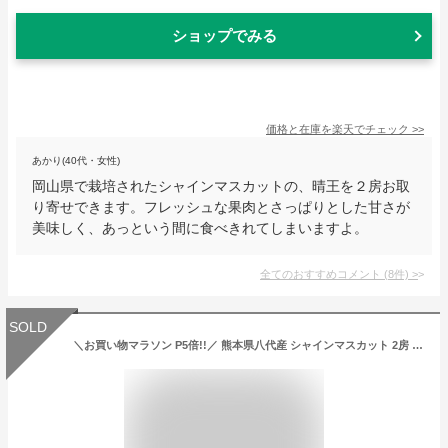
ショップでみる
価格と在庫を
楽天
でチェック
>>
あかり(40代・女性)
岡山県で栽培されたシャインマスカットの、晴王を２房お取
り寄せできます。フレッシュな果肉とさっぱりとした甘さが
美味しく、あっという間に食べきれてしまいますよ。
全てのおすすめコメント
(
8
件)
>
SOLD
＼お買い物マラソン P5倍!!／ 熊本県八代産 シャインマスカット 2房 1kg入り 1箱 種なしぶどう ブドウ 甘い 期間限定【送料無料】 お中元 敬老の日 サプライズ 【のし対応可】