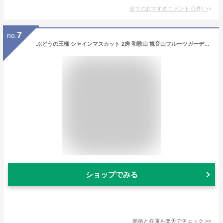
全てのおすすめコメント
(
1
件)
>
7
no.
ぶどうの王様 シャインマスカット 2房 和歌山 観音山フルーツガーデン 送料無料
ショップでみる
価格と在庫を
楽天
でチェック
>>