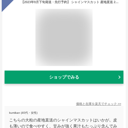
【2023年9月下旬発送・先行予約】 シャインマスカット 産地直送 2〜3房入り（約1kg前後） 山形県産 お徳用 大粒 訳ありぶどう 山形県から産地直送 種無し 大粒 送料無料 果物
ショップでみる
価格と在庫を
楽天
でチェック
>>
kumikan (40代・女性)
こちらの大粒の産地直送のシャインマスカットはいかが。皮
も薄いので食べやすく、甘みが強く果汁もたっぷり含んでみ