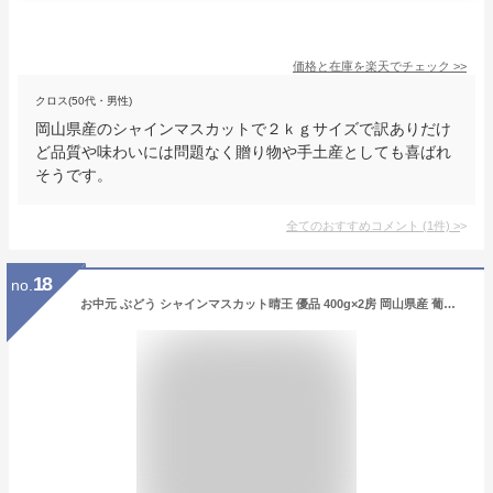
価格と在庫を
楽天
でチェック
>>
クロス(50代・男性)
岡山県産のシャインマスカットで２ｋｇサイズで訳ありだけ
ど品質や味わいには問題なく贈り物や手土産としても喜ばれ
そうです。
全てのおすすめコメント
(
1
件)
>
18
no.
お中元 ぶどう シャインマスカット晴王 優品 400g×2房 岡山県産 葡萄 ブドウ ギフト お取り寄せ