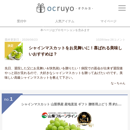
受付中
人気アイテム
マイページ
本ページはプロモーションを含みます
最終更新日：2026/06/23
1028
View
26
コメント
決定
シャインマスカットをお見舞いに！喜ばれる美味し
いおすすめは？
先日、退院した父にお見舞い＆快気祝いを贈りたい！病院での面会が出来ず退院後
やっと顔が見れるので、大好きなシャインマスカットを贈ってあげたいのです。美
味しい高級シャインマスカットを教えて下さい。
な～ちゃん
1
no.
シャインマスカット 山梨県産 産地直送 ギフト 贈答用ぶどう 秀 約1.2kg 化粧箱入 送料無料※一部地域を除く【敬老の日 ギフト プレゼント 贈り物 フルーツ 果物 ブドウ 葡萄 内祝 お誕生日プレゼント 御礼 御祝 残暑緒見舞い 御供】