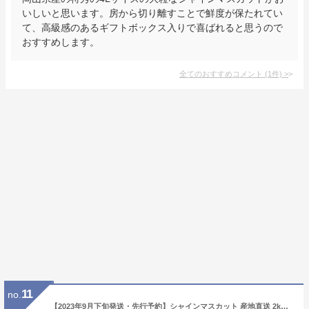
いしいと思います。房から切り離すことで鮮度が保たれてい
て、高級感のあるギフトボックス入りで喜ばれると思うので
おすすめします。
全てのおすすめコメント
(
1
件)
>
11
no.
【2023年9月下旬発送・先行予約】シャインマスカット 産地直送 2kg入り（約3〜5房前後） 山形県産 お徳用 大粒 訳あり 産地直送 果物 種無し 大粒 同梱不可 送料無料