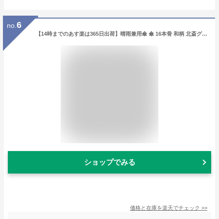
6
no.
【14時までのあす楽は365日出荷】晴雨兼用傘 傘 16本骨 和柄 北斎グラフィック 天然竹 16本骨 長傘 子持縞 御納戸 メンズ レディース 男性 女性 男女兼用 和柄傘 日傘 雨傘 親骨60cm かっこいい 和モダン 傘専門店
ショップでみる
価格と在庫を
楽天
でチェック
>>