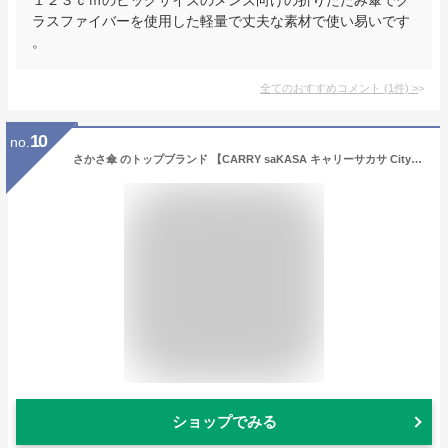
ラスファイバーを使用した軽量で丈夫な素材で使い易いです
。
全てのおすすめコメント
(
1
件)
>
10
no.
さかさ傘 のトップブランド 【CARRY saKASA キャリーサカサ City Model】メンズ 逆さ傘 軽量 傘 手動 雨傘 男性 長傘 さかさま 傘 プレゼント 濡れない傘 晴雨兼用 車 逆さま傘 逆折り式傘 自立 UVカット 超撥水 紳士 納車祝い
ショップでみる