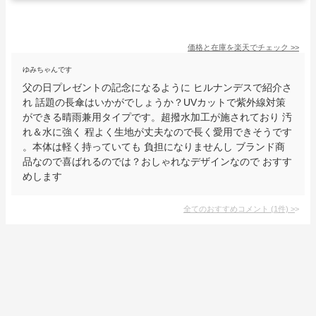
価格と在庫を
楽天
でチェック
>>
ゆみちゃんです
父の日プレゼントの記念になるように ヒルナンデスで紹介さ
れ 話題の長傘はいかがでしょうか？UVカットで紫外線対策
ができる晴雨兼用タイプです。超撥水加工が施されており 汚
れ＆水に強く 程よく生地が丈夫なので長く愛用できそうです
。本体は軽く持っていても 負担になりませんし ブランド商
品なので喜ばれるのでは？おしゃれなデザインなので おすす
めします
全てのおすすめコメント
(
1
件)
>