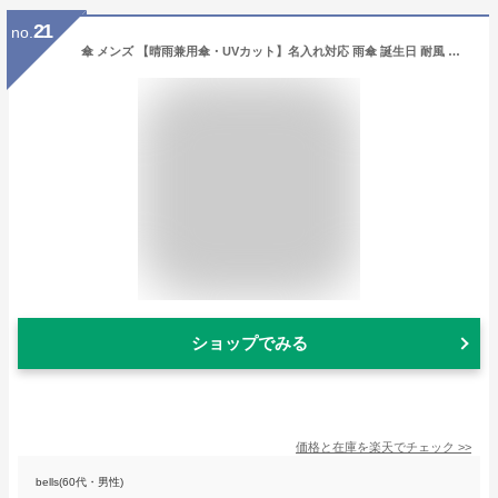
21
no.
傘 メンズ 【晴雨兼用傘・UVカット】名入れ対応 雨傘 誕生日 耐風 日焼け対策 ギフト 折りたたみ 名前入り プレゼント 傘 UVカット 紫外線対策 名前彫刻 軽量 折りたたみ傘 折り畳み傘 蛇の目傘 男性用 誕生日 就職祝い 通期用 晴雨兼用 12本骨 和傘 番傘 和柄 mabu
ショップでみる
価格と在庫を
楽天
でチェック
>>
bells(60代・男性)