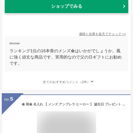
ショップでみる
価格と在庫を
楽天
でチェック
>>
donmai
ランキング1位の16本骨のメンズ傘はいかがでしょうか。風
に強く頑丈な商品です。実用的なので父の日ギフトにお勧め
です。
全てのおすすめコメント（2件）
5
no.
傘 雨傘 名入れ 【 メンズ アンブレラ ヒーロー 】 誕生日 プレゼント ギフト メンズ傘 おしゃれ 大きい 実用的 グラスファイバー ワンタッチ ジャンプ式 16本骨 丈夫 名前入り 男性 父親 旦那 彼氏 還暦祝い 古希 傘寿 退職祝い 記念日 お祝い 送料無料 翌々営業日出荷