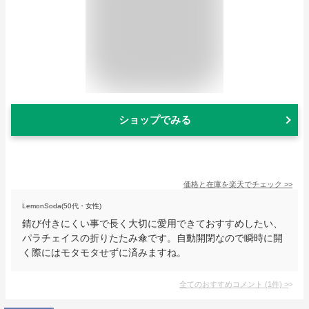
ショップでみる
価格と在庫を
楽天
でチェック
>>
LemonSoda(50代・女性)
錆び付きにくい事で長く大切に愛用できておすすめしたい、
パラチェイスの折りたたみ傘です。自動開閉なので瞬時に開
く際にはモタモタせずに済みますね。
全てのおすすめコメント
(
1
件)
>