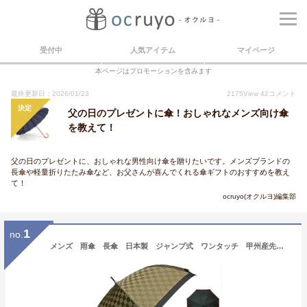
受付中
人気アイテム
マイページ
本ページはプロモーションを含みます
最終更新日：2026/01/23
2175
View
42
コメント
決定
父の日のプレゼントに傘！おしゃれなメンズ向け傘
を教えて！
父の日のプレゼントに、おしゃれな男性向け傘を贈りたいです。メンズブランドの
長傘や軽量折りたたみ傘など、お父さんが喜んでくれる傘ギフトのおすすめを教え
て！
ocruyo(オクルヨ)編集部
1
no.
メンズ 雨傘 長傘 日本製 ジャンプ式 ワンタッチ 甲州産先染め朱子格子織り 市松柄 チェック柄 おしゃれ スタイリッシュ 男性