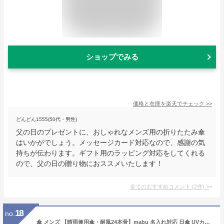
ショップでみる
価格と在庫を
楽天
でチェック
>>
どんどん1555(50代・男性)
父の日のプレゼントに、おしゃれなメンズ用の折りたたみ傘
はいかがでしょう。メッセージカード対応なので、感謝の気
持ちが伝わります。ギフト用のラッピング対応をしてくれる
ので、父の日の贈り物におススメいたします！
全てのおすすめコメント
(
2
件)
>
18
no.
傘 メンズ 【晴雨兼用傘・耐風24本骨】mabu 名入れ対応 日傘 UVカット ネーム彫刻 長傘 台風対策 番傘 超軽量 名前入り 紫外線対策 日焼け対策 誕生日 父の日 ギフト プレゼント 就職祝い 敬老の日 蛇の目傘 雨傘 おしゃれ 男女兼用 名前彫刻 和風 レイングッズ 贈り物