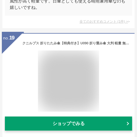
風性が高く軽量です。日傘としても使える晴雨兼用傘なのも
嬉しいですね。
全てのおすすめコメント
(
1
件)
>
19
no.
クニルプス 折りたたみ傘【特典付き】U090 折り畳み傘 大判 軽量 無地 ゴルフ傘 折り畳み コンパクト メンズ uvカット 晴雨兼用 日傘 丈夫 大きいサイズ おしゃれ スポーツ観戦 雨傘 軽い ギフト 正規店【ポイント10倍 送料無料】［ Knirps U.090 ］
ショップでみる