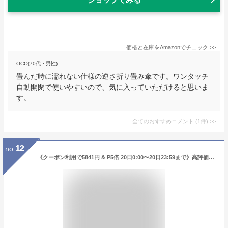
価格と在庫を
Amazon
でチェック
>>
OCO(70代・男性)
畳んだ時に濡れない仕様の逆さ折り畳み傘です。ワンタッチ
自動開閉で使いやすいので、気に入っていただけると思いま
す。
全てのおすすめコメント
(
1
件)
>
12
no.
《クーポン利用で5841円 & P5倍 20日0:00〜20日23:59まで》高評価★【風速20mの強風にも耐える耐風性能】Waterfront 公式 富山サンダー 20本骨 軽量 超耐風 超撥水 ジャンプ傘 65cm おしゃれ ギフト