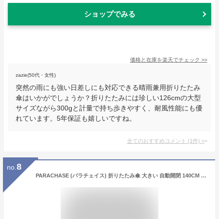
ショップでみる
価格と在庫を
楽天
でチェック
>>
zazie(50代・女性)
突然の雨にも強い日差しにも対応できる晴雨兼用折りたたみ
傘はいかがでしょうか？折りたたみには珍しい126cmの大型
サイズながら300gと計量で持ち歩きやすく、耐風性能にも優
れています。5年保証も嬉しいですね。
全てのおすすめコメント
(
1
件)
>
8
no.
PARACHASE (パラチェイス) 折りたたみ傘 大きい 自動開閉 140CM 高い撥水性布 メンズ 錆びつかない 木製手元 ワンタッチ ガラスファイバーとアルミ製骨組み 折り畳み傘 2人用傘