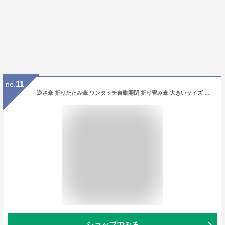
11
no.
逆さ傘 折りたたみ傘 ワンタッチ自動開閉 折り畳み傘 大きいサイズ 傘 メンズ 軽量 頑丈 強風に強い 晴雨兼用 日傘 uvカット率 超撥水 濡れない傘 飛び出し防止 安全な折畳傘 70cm超えた 101cm 収納やすい 収納袋 カバー付き 車用 雨傘 Rainsmile umbrella japan brand (ウオームグレー)
ショップでみる