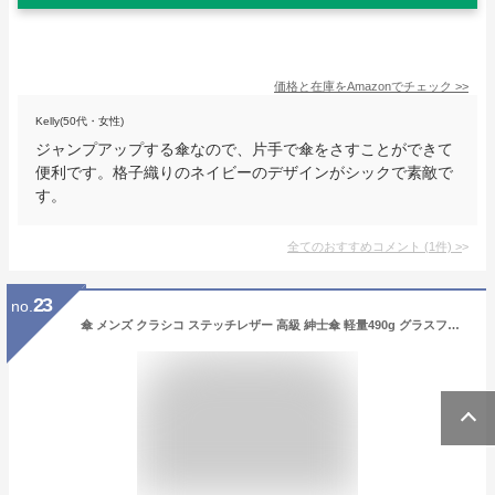
価格と在庫を
Amazon
でチェック
>>
Kelly(50代・女性)
ジャンプアップする傘なので、片手で傘をさすことができて
便利です。格子織りのネイビーのデザインがシックで素敵で
す。
全てのおすすめコメント
(
1
件)
>
23
no.
傘 メンズ クラシコ ステッチレザー 高級 紳士傘 軽量490g グラスファイバー骨 かさ カサ 大きい 雨傘 おしゃれ ブランド メンズファッション 保証付き 16本骨 ストライプ グレー ◎