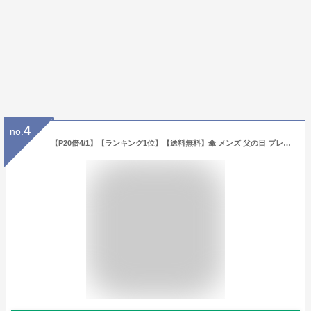
4
no.
【P20倍4/1】【ランキング1位】【送料無料】傘 メンズ 父の日 プレゼント 実用的 父親 ギフト 風に強い 丈夫 頑丈 チェック柄 16本骨 65cm ジャンプ傘 |雨傘 紳士傘 丈夫な傘 グラスファイバー おしゃれ アンブレラ レイングッズ ストライプ 長傘 軽量 感謝 お祝い