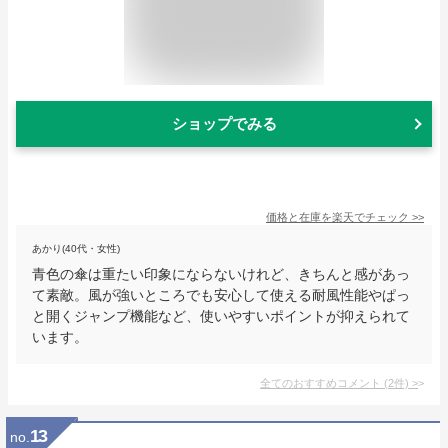
ショップでみる
価格と在庫を
楽天
でチェック
>>
あかり(40代・女性)
青色の傘は重たい印象にならないけれど、きちんと感があっ
て素敵。風が強いところでも安心して使える耐風性能やぱっ
と開くジャンプ機能など、使いやすいポイントが抑えられて
います。
全てのおすすめコメント
(
2
件)
>
13
no.