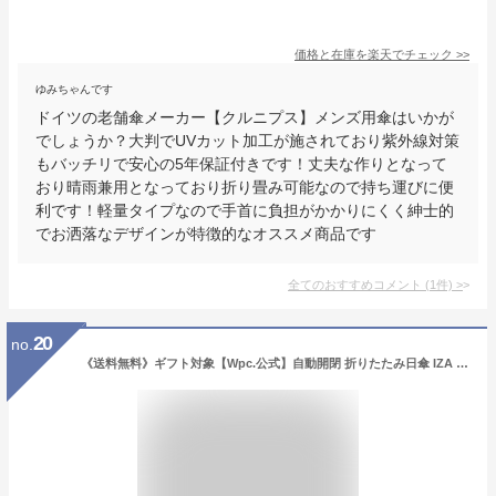
価格と在庫を
楽天
でチェック
>>
ゆみちゃんです
ドイツの老舗傘メーカー【クルニプス】メンズ用傘はいかが
でしょうか？大判でUVカット加工が施されており紫外線対策
もバッチリで安心の5年保証付きです！丈夫な作りとなって
おり晴雨兼用となっており折り畳み可能なので持ち運びに便
利です！軽量タイプなので手首に負担がかかりにくく紳士的
でお洒落なデザインが特徴的なオススメ商品です
全てのおすすめコメント
(
1
件)
>
20
no.
《送料無料》ギフト対象【Wpc.公式】自動開閉 折りたたみ日傘 IZA Type/Automatic【完全遮光100% 完全UVカット率100％生地 晴雨兼用 折りたたみ傘 折り畳み傘 メンズ ユニセックス レディース 撥水 ワンタッチ ブランド】