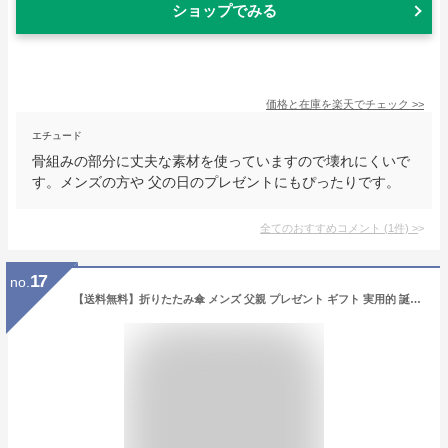
ショップでみる
価格と在庫を
楽天
でチェック
>>
エチュード
骨組みの部分に丈夫な素材を使っていますので壊れにくいで
す。メンズの方や 父の日のプレゼントにもぴったりです。
全てのおすすめコメント
(
1
件)
>
17
no.
【送料無料】折りたたみ傘 メンズ 父親 プレゼント ギフト 実用的 誕生日 無地 超軽量 約105g 傘 カーボン 胸ポケットサイズ 超撥水 55cm 雨傘 折り畳み 通勤 旅行 軽量 コンパクト レイングッズ