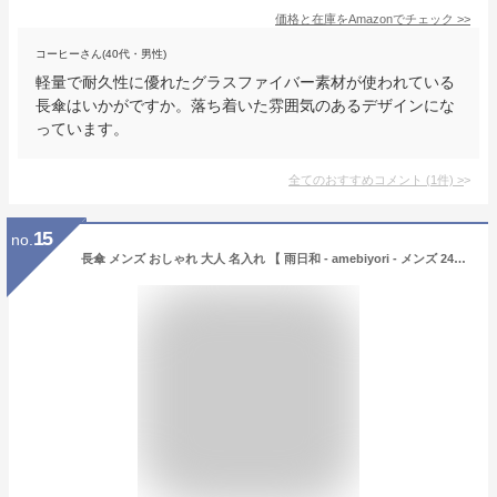
価格と在庫を
Amazon
でチェック
>>
コーヒーさん(40代・男性)
軽量で耐久性に優れたグラスファイバー素材が使われている
長傘はいかがですか。落ち着いた雰囲気のあるデザインにな
っています。
全てのおすすめコメント
(
1
件)
>
15
no.
長傘 メンズ おしゃれ 大人 名入れ 【 雨日和 - amebiyori - メンズ 24本骨 傘 】 誕生日 プレゼント 男性 ギフト 日傘 雨傘 かさ おすすめ 風に強い 晴雨兼用 UVカット 丈夫 高級 ブランド おしゃれ 通勤 mabu マブ 父親 上司 還暦 古希 お祝い 送料無料 翌々営業日出荷