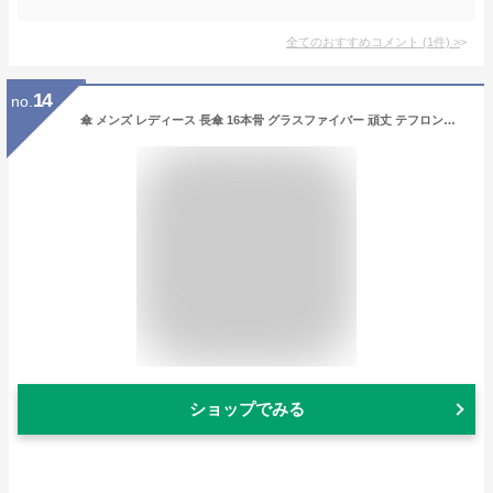
全てのおすすめコメント
(
1
件)
>
14
no.
傘 メンズ レディース 長傘 16本骨 グラスファイバー 頑丈 テフロン加工 超撥水 梅雨対策 紳士傘 木製手元 丈夫 紳士傘 耐風傘 豪雨対策 大型 高強度 耐強風 (ネイビー)
ショップでみる