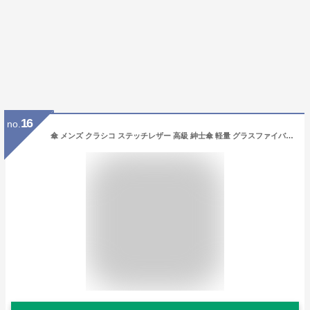
16
no.
傘 メンズ クラシコ ステッチレザー 高級 紳士傘 軽量 グラスファイバー骨 かさ カサ 大きい 雨傘 8本骨 ブランド メンズファッション 豪雨 保証付き ワンタッチタイプ ジャンプ スリムタイプ ストライプ ブラック ◎