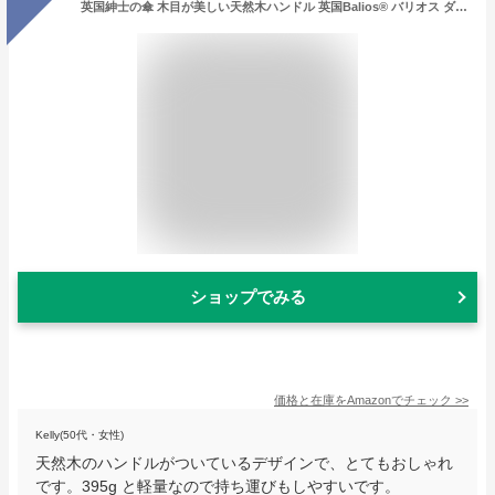
英国紳士の傘 木目が美しい天然木ハンドル 英国Balios®︎ バリオス ダブルキャノピー 折りたたみ傘 メンズ 傘 耐風 65cm 8本骨 395g 自動開閉 晴雨兼用 ジャンプ傘 ワンタッチ 大きい
ショップでみる
価格と在庫を
Amazon
でチェック
>>
Kelly(50代・女性)
天然木のハンドルがついているデザインで、とてもおしゃれ
です。395g と軽量なので持ち運びもしやすいです。