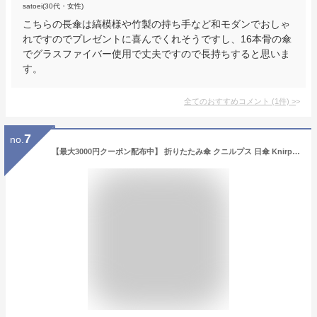
satoei(30代・女性)
こちらの長傘は縞模様や竹製の持ち手など和モダンでおしゃ
れですのでプレゼントに喜んでくれそうですし、16本骨の傘
でグラスファイバー使用で丈夫ですので長持ちすると思いま
す。
全てのおすすめコメント
(
1
件)
>
7
no.
【最大3000円クーポン配布中】 折りたたみ傘 クニルプス 日傘 Knirps U090 晴雨兼用 ウルトラライトXXL 完全遮光 マニュアル コンパクト傘 メンズ 男性 KNU090-1001 U.090 手動開閉 ブラック 黒 無地 軽量 大きい 丈夫 全天候型