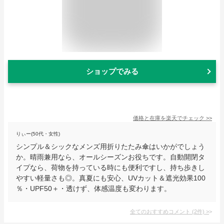
ショップでみる
価格と在庫を
楽天
でチェック
>>
りぃー(50代・女性)
シンプル＆シックなメンズ用折りたたみ傘はいかがでしょう
か。晴雨兼用なら、オールシーズンお役ちです。自動開閉タ
イプなら、荷物を持っている時にも便利ですし、持ち歩きし
やすい軽量さも◎。真夏にも安心、UVカット＆遮光効果100
％・UPF50＋・透けず、体感温度も変わります。
全てのおすすめコメント
(
2
件)
>