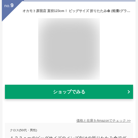
9
no.
オカモト原宿店 直径123cm！ ビッグサイズ 折りたたみ傘 (軽量/グラスファイバー+アルミ) 日本製 ひっくり返っても元通り 傘 (丈夫/撥水 / 8本骨 / 黒) 折りたたみ時 70cm
ショップでみる
価格と在庫を
Amazon
でチェック
>>
クロス(50代・男性)
１２３ｃｍのビッグサイズのメンズ向けの折りたたみ傘でグ