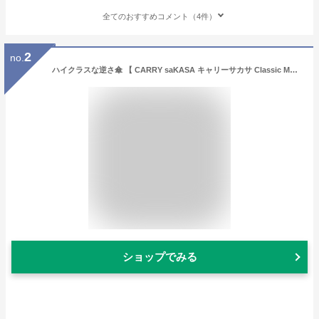
全てのおすすめコメント（4件）
2
no.
ハイクラスな逆さ傘 【 CARRY saKASA キャリーサカサ Classic Model Mサイズ 】 逆さ傘 軽量 紳士 メンズ 雨傘 高級 長傘 男性用 ブランド プレゼント 晴雨兼用 おしゃれ 逆さま傘 日傘 UVカット 超撥水 さかさ傘 【 あす楽 ギフト 】
ショップでみる