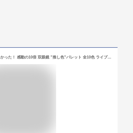
＼ 2年連続受賞 ／ もっと早く買えばよかった！ 感動の10倍 双眼鏡 ”推し色”パレット 全10色 ライブ用 おすすめ 望遠鏡 オペラグラス コンサート コンサート用双眼鏡 観劇 スポーツ観戦 ライブ ライブ用双眼鏡 子供 軽量 即納