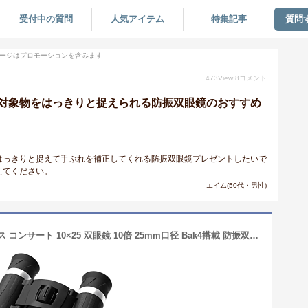
受付中の質問
人気アイテム
特集記事
質問
ージはプロモーションを含みます
473
View
8
コメント
対象物をはっきりと捉えられる防振双眼鏡のおすすめ
はっきりと捉えて手ぶれを補正してくれる防振双眼鏡プレゼントしたいで
えてください。
エイム(50代・男性)
SANYEE 双眼鏡 ライブ用 オペラグラス コンサート 10×25 双眼鏡 10倍 25mm口径 Bak4搭載 防振双眼鏡 高透過率 高倍率 軽量 めがね対応 酔いにくい プレゼント/スポーツ観戦/ライブ/オペラグラス用 【収納バッグ付き】