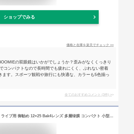
ショップでみる
価格と在庫を
楽天
でチェック
>>
OOMIEの双眼鏡はいかがでしょうか？歪みがなくくっきり
量でコンパクトなので長時間でも疲れにくく、ぶれない密着
きます。スポーツ観戦や旅行にも快適な、カラーも5色揃っ
全てのおすすめコメント
(
3
件)
>
双眼鏡 12倍 高倍率 双眼鏡 コンサート ライブ用 御勧め 12×25 Bak4レンズ 多層绿膜 コンパクト 小型 軽量 防水 折り畳み めがね対応 暗くならない 酔いにくい 目幅調整 防振双眼鏡 オペラグラス/ドーム/スポーツ観戦/野球観戦/観劇/野鳥観察/登山など適用 収納袋付き 日本語取説明書