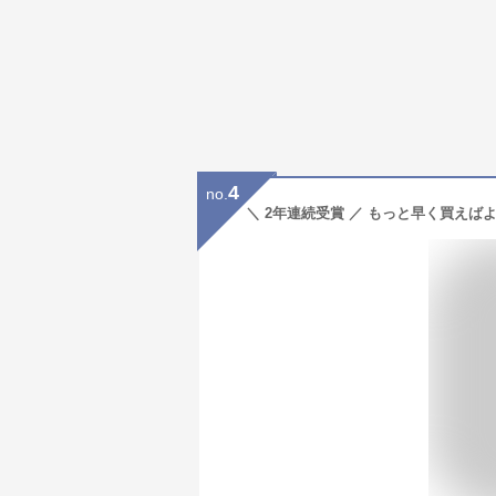
4
no.