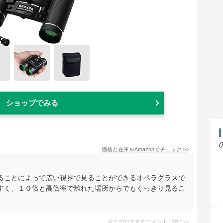
ショップでみる
価格と在庫を
Amazon
でチェック
>>
ることによって広い視界で見ることができるオペラグラスで
すく、１０倍と高倍率で離れた場所からでもくっきり見るこ
全てのおすすめコメント
(
2
件)
>