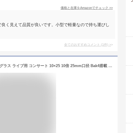
価格と在庫を
Amazon
でチェック
>>
アで良く見えて品質が良いです。小型で軽量なので持ち運びし
全てのおすすめコメント
(
1
件)
>
双眼鏡 ライブ用 カメラ 望遠鏡 オペラグラス ライブ用 コンサート 10×25 10倍 25mm口径 Bak4搭載 防振双眼鏡 高透過率 高倍率 軽量 めがね対応 酔いにくい プレゼント/小型/スポーツ観戦/ライブ/バードウォッチング/登山などのアウトドア 収納バッグ付き