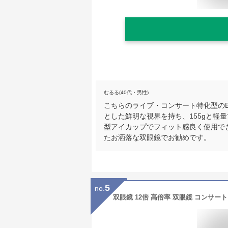
むるる(40代・男性)
こちらのライブ・コンサート特化型のB
とした鮮明な視界を持ち、155gと軽
型アイカップでフィット感良く使用で
たお洒落な双眼鏡でお勧めです。
5
no.