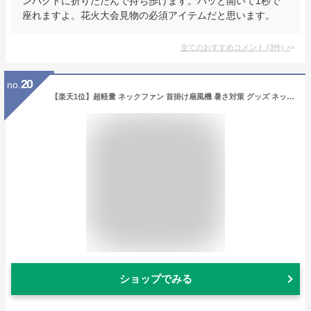
ンパクトに折りたたんで持ち歩けます。パッと開いて1秒で
座れますよ。花火大会見物の必須アイテムだと思います。
全てのおすすめコメント
(
3
件)
>
20
no.
【楽天1位】超軽量 ネックファン 首掛け扇風機 暑さ対策 グッズ ネッククーラー ネック クーラー 首かけ扇風機 羽根なし 扇風機 首かけ 首 ポータブルファン 静音 ハンズフリー 小型 静音 高品質 プレゼント 室外作業 熱中症対策 軽い おすすめ おしゃれ 最新
ショップでみる