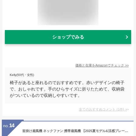
ショップでみる
価格と在庫を
Amazon
でチェック
>>
Kelly(50代・女性)
椅子があると座れるのでおすすめです。赤いデザインの椅子
で、おしゃれです。手のひらサイズに折りたためて、収納袋
がついているので収納しやすいです。
全てのおすすめコメント
(
1
件)
>
14
no.
首掛け扇風機 ネックファン 携帯扇風機 【2025夏モデル&涼感プレート&LCD液晶ディスプレイ】 小型 扇風機 ポータブル扇風機 軽量 羽根なし 15db静音 コンパクト 大風量 ハンズフリーファン 3段階風量調整 16時間連続使用 Type-C充電式 節電 熱さ/高温対策/花見/花火大会/防災グッズ/通勤通学/旅行 母の日 父の日 プレゼン