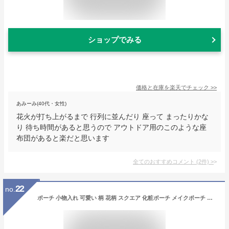
ショップでみる
価格と在庫を
楽天
でチェック
>>
あみーみ(40代・女性)
花火が打ち上がるまで 行列に並んだり 座って まったりかな
り 待ち時間があると思うので アウトドア用のこのような座
布団があると楽だと思います
全てのおすすめコメント
(
2
件)
>
22
no.
ポーチ 小物入れ 可愛い 柄 花柄 スクエア 化粧ポーチ メイクポーチ かわいい トラベルポーチ 化粧品 ポーチ 大きめ ポーチ 小さめ 大容量 機能的 かわいい 縦型 収納 整理 自立 メイク 母の日 プレゼント アットライズ