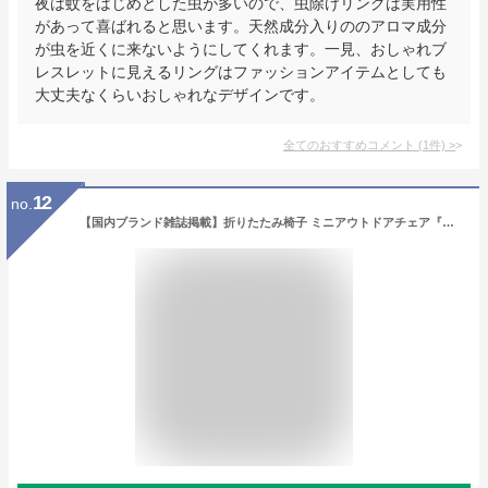
夜は蚊をはじめとした虫が多いので、虫除けリングは実用性
があって喜ばれると思います。天然成分入りののアロマ成分
が虫を近くに来ないようにしてくれます。一見、おしゃれブ
レスレットに見えるリングはファッションアイテムとしても
大丈夫なくらいおしゃれなデザインです。
全てのおすすめコメント
(
1
件)
>
12
no.
【国内ブランド雑誌掲載】折りたたみ椅子 ミニアウトドアチェア『超軽量350g』×『コンパクト』持ち運び便利 5秒で開閉 耐荷重120kg 座面自体が収納ポーチになる折り畳み椅子 革ロゴオシャレ【2025Newモデル】お花見 GW旅行 お出かけ 日本語取扱説明書付き ‎収納後12横×28縦×5cm厚さ 展開後23横×28縦×26cm高さACC PARCO(ブラック)