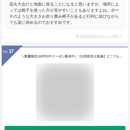
花火大会だと地面に座ることになると思いますが、場所によ
っては椅子を使った方が見やすいこともありますよね。ポー
チのような大きさお折り畳み椅子があると行列に並びながら
でも楽に休めるのでおすすめです。
全てのおすすめコメント
(
1
件)
>
17
no.
＼数量限定100円OFFクーポン配布中／【女性防災士監修】どこでも 携帯トイレ 小便用 Sサイズ 受け口付 非常用トイレ 災害用トイレ 簡易トイレ エチケット袋 車 渋滞 携帯用トイレ 女性用 トイレ 防災グッズ アウトドア 登山 廃棄袋付 男女兼用 こども Qbit