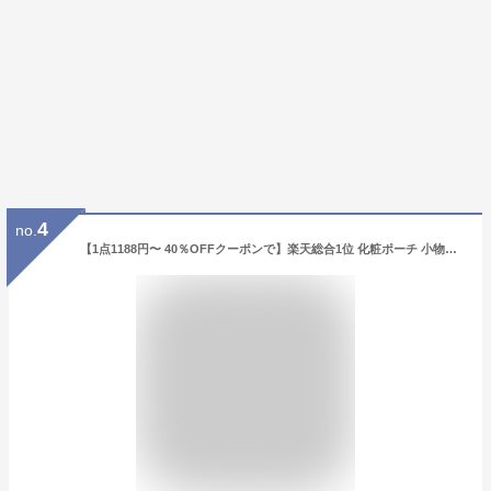
4
no.
【1点1188円〜 40％OFFクーポンで】楽天総合1位 化粧ポーチ 小物入れ メイクポーチ ポーチ 自立 立てて収納 スクエア 便利 トラベル 旅行 可愛い プレゼント コンパクト バッグインバッグ スクエアポーチ 父の日 プレゼント おしゃれ