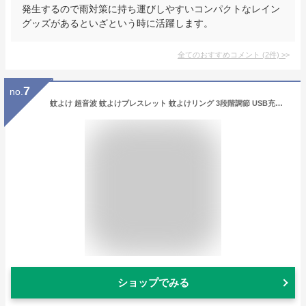
発生するので雨対策に持ち運びしやすいコンパクトなレイン
グッズがあるといざという時に活躍します。
全てのおすすめコメント
(
2
件)
>
7
no.
蚊よけ 超音波 蚊よけブレスレット 蚊よけリング 3段階調節 USB充電 蚊除けリング アウトドア キャンプ ピクニック ハイキング キャンピング 蚊取り器 蚊駆除 防水 屋外 子供 大人兼用 M30 虫よけ 蚊忌避ブレスレット
ショップでみる