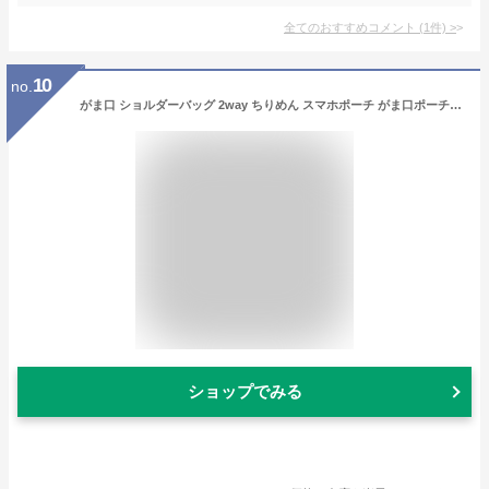
全てのおすすめコメント
(
1
件)
>
10
no.
がま口 ショルダーバッグ 2way ちりめん スマホポーチ がま口ポーチ がま口バッグ ご朱印帳バッグ ご朱印帳ケース ポシェット 鞄 カバン 肩掛け 斜めがけ スマート 小さい 和風 和柄 花柄 可愛い レディース 散歩 旅行 祭り ギフト プレゼント
ショップでみる