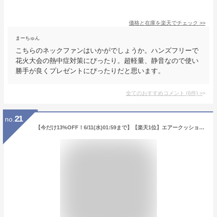
価格と在庫を
楽天
でチェック
>>
まーちゅん
こちらのネックファンはいかがでしょうか。ハンズフリーで
花火大会の熱中症対策にぴったり。超軽量、静音なので使い
勝手が良くプレゼントにぴったりだと思います。
全てのおすすめコメント
(
6
件)
>
21
no.
【今だけ13%OFF！6/11(水)01:59まで】【楽天1位】エアークッション 2個セット 45×45cm 厚さ 5cm 自動膨張 アウトドア クッション 座布団 枕 エアー 折りたたみ アウトドア ざぶとん 車中泊マット キャンプ コンサート 野外 フェス ★[送料無料]