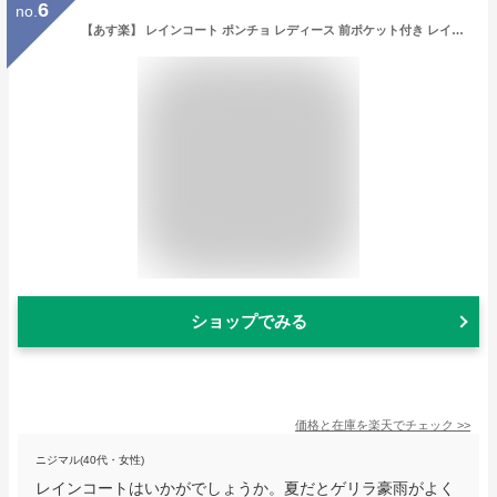
6
no.
【あす楽】 レインコート ポンチョ レディース 前ポケット付き レインポンチョ 25-5003 おしゃれ 自転車 通勤 通学 リュック レインウェア カッパ かっぱ 合羽 雨具 はっ水 撥水 無地 柄 雨の日 ポケッタブル コンパクト 大きめ かわいい
ショップでみる
価格と在庫を
楽天
でチェック
>>
ニジマル(40代・女性)
レインコートはいかがでしょうか。夏だとゲリラ豪雨がよく