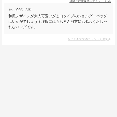
価格と在庫を
楽天
でチェック
>>
ちゃゆ(50代・女性)
和風デザインが大人可愛いがま口タイプのショルダーバッグ
はいかがでしょう？洋服にはもちろん浴衣にも似合うおしゃ
れなバッグです。
全てのおすすめコメント
(
1
件)
>