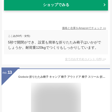
ショップでみる
価格と在庫を
Amazon
でチェック
>>
ここあ(50代・女性)
5秒で開閉ができ、設置も簡単な折りたたみ椅子はいかがで
しょうか。耐荷重120kgでつくりもしっかりしています。
全てのおすすめコメント
(
1
件)
>
13
no.
Gtzbciv 折りたたみ椅子 キャンプ 椅子 アウトドア 椅子 スツール 折り畳み椅子 コンパクト キャンプ チェア アウトドアチェア ローチェア 軽量 持ち運び 携帯 小さい イス おしゃれ チェア アルミ合金 BBQ お花見 運動会 花火大会 釣り (レッド(収納袋付属))