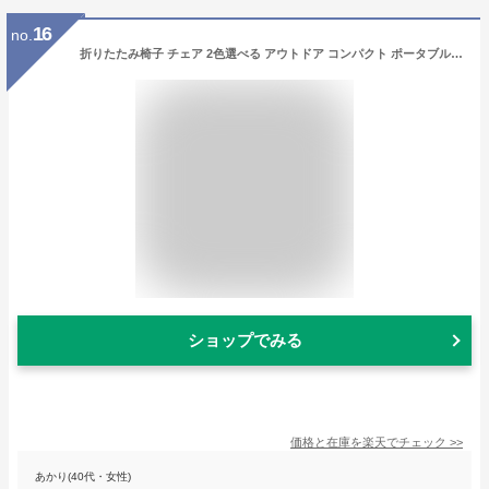
16
no.
折りたたみ椅子 チェア 2色選べる アウトドア コンパクト ポータブル 折り畳み 持ち運び いす スツール イベント ライブ 軽量 イス 折りたたみいす 折りたたみイス 黒 ブラック ベージュ 小さい ミニ 座る 行列待ち ポケットチェア 折りたたみチェア 組み立て 簡単 釣り
ショップでみる
価格と在庫を
楽天
でチェック
>>
あかり(40代・女性)