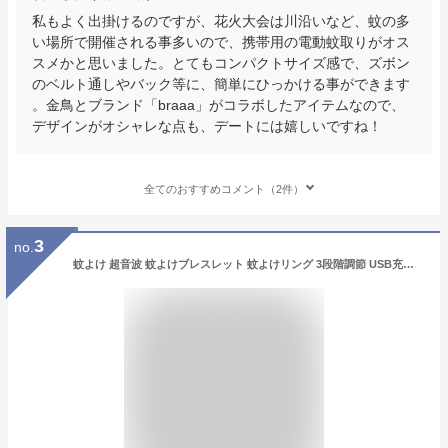
私もよく出掛けるのですが、花火大会は川沿いなど、蚊の多
い場所で開催される事多いので、携帯用の電動蚊取りがオス
スメかと思いました。とてもコンパクトサイズ感で、ズボン
のベルト通しやバック等に、簡単にひっかける事ができます
。金鳥とブランド「braaa」がコラボしたアイテムなので、
デザインがオシャレな点も、デートには嬉しいですね！
全てのおすすめコメント（2件）
3
no.
蚊よけ 超音波 蚊よけブレスレット 蚊よけリング 3段階調節 USB充電 蚊除けリング アウトドア キャンプ ピクニック ハイキング キャンピング 蚊取り器 蚊駆除 防水 屋外 子供 大人兼用 M30 虫よけ 蚊忌避ブレスレット