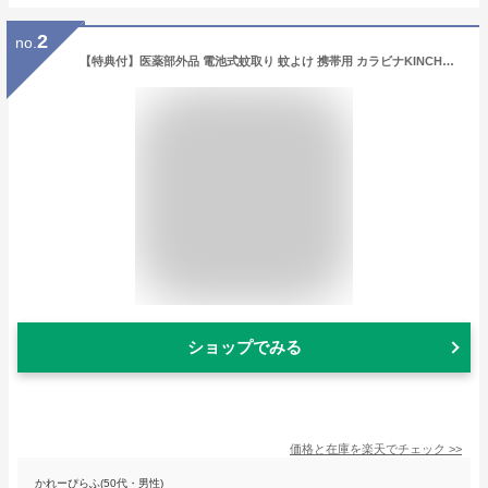
2
no.
【特典付】医薬部外品 電池式蚊取り 蚊よけ 携帯用 カラビナKINCHO × braaa canox 蚊に効くカノクス 蚊取り器 蚊とり 蚊取り 虫よけ 蚊避け 蚊除け グッズ 屋外 アウトドア キャンプ ガーデニング 夏フェス ペット お散歩 赤ちゃん ベビーカー 送料無料 F◇
ショップでみる
価格と在庫を
楽天
でチェック
>>
かれーぴらふ(50代・男性)