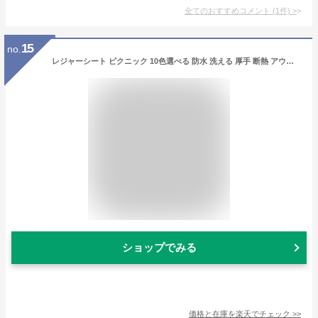
全てのおすすめコメント
(
1
件)
>
15
no.
レジャーシート ピクニック 10色選べる 防水 洗える 厚手 断熱 アウトドア 触り心地がいい 厚手 軽量 子供 200×200cm 手洗い ショルダー キャンプ PUレザーバンド 裏防水 4~8人用 クッション コンパクトレジャー 折りたたみレ 遠足 キャン 運動会 おしゃれ 大きい 花火
ショップでみる
価格と在庫を
楽天
でチェック
>>