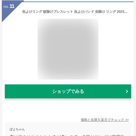
11
no.
虫よけリング 蚊除けブレスレット 虫よけバンド 虫除け リング 2023新品 アクセサリー 人気 流行 トレンド 天然成分 蚊除け サイズ調整可能 収納袋 おしゃれ ブレスレット ブランド 虫対策 かわいい ユニセックス 男女兼用 ギフト 彼女 彼氏 ペアスタイルに最適
ショップでみる
価格と在庫を
楽天
でチェック
>>
ぽよちゃん