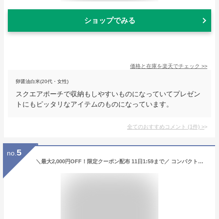
ショップでみる
価格と在庫を
楽天
でチェック
>>
卵醤油白米(20代・女性)
スクエアポーチで収納もしやすいものになっていてプレゼン
トにもピッタリなアイテムのものになっています。
全てのおすすめコメント
(
1
件)
>
5
no.
＼最大2,000円OFF！限定クーポン配布 11日1:59まで／ コンパクトクッション GREEN JAMBOREE [レジャークッション 座布団 一人用 コンパクト 軽量 折りたたみ クッション アウトドア 公園 ピクニック スポーツ観戦 お家 可愛い おしゃれ 子供 便利 アサヒ興洋]