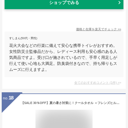
ショップでみる
価格と在庫を
楽天
でチェック
>>
すしまん(50代・男性)
花火大会などの行楽に備えて安心な携帯トイレがおすすめ。
女性防災士監修品だから、レディース利用も安心感のある人
気商品ですよ。受け口が施されているので、手早く用足しが
行えて使い心地も大満足。防臭袋付きなので、持ち帰りもス
ムーズに行えますよ。
全てのおすすめコメント
(
1
件)
>
18
no.
【SALE 30％OFF】夏の暑さ対策に！クールタオル ＜フレンズヒル公式＞ 冷却 ひんやり UVカット 紫外線対策 アイスタオル 冷感タオル 首 ケース プレゼント おしゃれ 大人可愛い 花柄 フルーツ 白くま レモン スイカ レディース キッズ 子供 グッズ