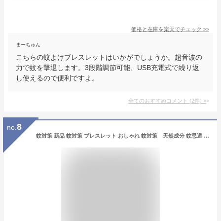
価格と在庫を
楽天
でチェック
>>
まーちゅん
こちらの蚊よけブレスレットはいかがでしょうか。超音波の
力で蚊を撃退します。3段階調節可能、USB充電式で繰り返
し使えるので便利ですよ。
全てのおすすめコメント
(
2
件)
>
8
no.
蚊対策 新品 蚊対策 ブレスレット おしゃれ 蚊対策 天然成分 蚊忌避 蚊対策バンド 蚊対策 かわいい 子供/大人兼用 誕生日ギフト おすすめ