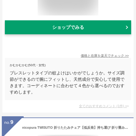
ショップでみる
価格と在庫を
楽天
でチェック
>>
かむかむかむ(50代・女性)
ブレスレットタイプの蚊よけはいかがでしょうか。サイズ調
節ができるので腕にフィットし、天然成分で安心して使用で
きます。コーディネートに合わせて４色から選べるのでおす
すめします。
全てのおすすめコメント
(
1
件)
>
9
no.
nicopura TWISUTO 折りたたみチェア【低反発】持ち運び 折り畳み 椅子 ミニ コンパクト 軽量 パレード 災害 低反発 収納袋付 耐荷重90kg 超軽量450g ブラック