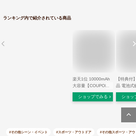
ランキング内で紹介されている商品
楽天1位 10000mAh
【特典付
大容量【COUPONで
品 電池式
1,780円～・6先着
よけ 携帯
ショップでみる
ショッ
100名】 ハンディフ
ナKINCHO 
ァン 冷却 ハンディ
canox 
扇風機 冷却プレート
クス 蚊取
-25℃冷却 100段階風
り 蚊取り
量 高速暴風 600,000
避け 蚊除
台累計販売 首掛け
屋外 アウ
#その他シーン・イベント
#スポーツ・アウトドア
#その他スポーツ・アウ