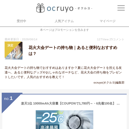
受付中
人気アイテム
マイページ
本ページはプロモーションを含みます
最終更新日：2026/06/14
127
View
25
コメント
決定
花火大会デートの持ち物｜あると便利なおすすめ
は？
花火大会デートの持ち物でおすすめはありますか？夏に花火大会デートを控える友
達へ、あると便利なグッズやおしゃれなポーチなど、花火大会の持ち物をプレゼン
トしたいです。人気のおすすめを教えて！
ocruyo(オクルヨ)編集部
1
no.
楽天1位 10000mAh大容量【COUPONで1,780円～・6先着100名】 ハンディファン 冷却 ハンディ扇風機 冷却プレート -25℃冷却 100段階風量 高速暴風 600,000台累計販売 首掛け 扇風機 携帯扇風機 手持ち扇風機 ハンディ ファン 卓上扇風機 24時間持続 ミニ扇風機 ネッククーラー