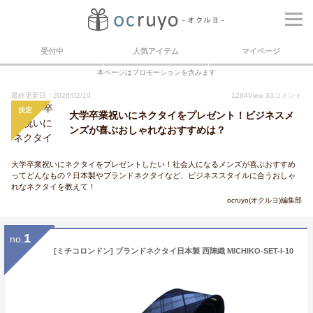
受付中
人気アイテム
マイページ
本ページはプロモーションを含みます
最終更新日：2026/02/19
1284
View
33
コメント
決定
大学卒業祝いにネクタイをプレゼント！ビジネスメ
ンズが喜ぶおしゃれなおすすめは？
大学卒業祝いにネクタイをプレゼントしたい！社会人になるメンズが喜ぶおすすめ
ってどんなもの？日本製やブランドネクタイなど、ビジネススタイルに合うおしゃ
れなネクタイを教えて！
ocruyo(オクルヨ)編集部
1
no.
[ミチコロンドン] ブランドネクタイ日本製 西陣織 MICHIKO-SET-I-10