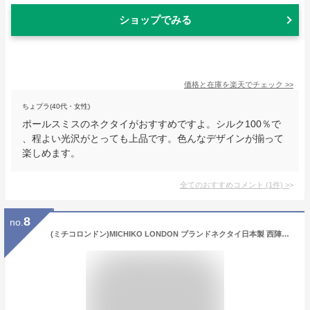
ショップでみる
価格と在庫を
楽天
でチェック
>>
ちょプラ(40代・女性)
ポールスミスのネクタイがおすすめですよ。シルク100％で
、程よい光沢がとっても上品です。色んなデザインが揃って
楽しめます。
全てのおすすめコメント
(
1
件)
>
8
no.
(ミチコロンドン)MICHIKO LONDON ブランドネクタイ日本製 西陣織 MICHIKO-SET-Ｈ18