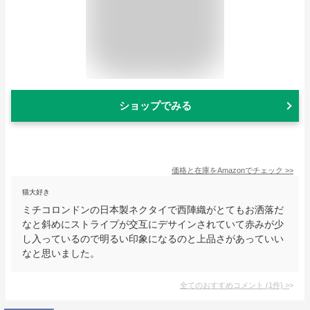
ショップでみる
価格と在庫を
Amazon
でチェック
>>
猫大好き
ミチコロンドンの日本製ネクタイで西陣織がとてもお洒落だ
なと斜めにストライプが交互にデサインされていて赤みが少
し入っているので明るい印象になるのと上品さがあっていい
なと思いました。
全てのおすすめコメント
(
1
件)
>