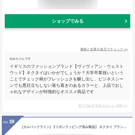
ショップでみる
価格と在庫を
楽天
でチェック
>>
ゆみちゃんです
イギリスのファッションブランド【ヴィヴィアン・ウェスト
ウッド】ネクタイはいかがでしょうか？大学卒業祝いという
ことでチェック柄がフレッシュさを醸し出し、ビジネスシー
ンでも悪目立ちしない落ち着きのあるカラーと、上品でおし
ゃれなデザインが特徴的なオススメ商品です
全てのおすすめコメント
(
1
件)
>
19
no.
[カルバンクライン] 【リボンラッピング済み商品】 ネクタイ ブランド ナローネクタイ(7cm幅) CK34 ネイビー/ブルーグレー [並行輸入品]