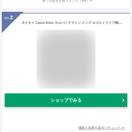
全てのおすすめコメント（3件）
2
no.
ネクタイ Calvin Klein カルバンクライン メンズ ロゴストライプ柄/ナロータイ サイズ剣幅7cm eck17s002 5261R-2 ブルー
ショップでみる
価格と在庫を
楽天
でチェック
>>