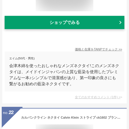
ショップでみる
価格と在庫を
TANP
でチェック
>>
エイム(50代・男性)
会津木綿を使ったおしゃれなメンズネクタイ!このメンズネク
タイは、メイドインジャパンの上質な藍染を使用したプレミ
アムな一本♪シンプルで清潔感があり、第一印象の良さにも
繋がるお勧めの藍染ネクタイです。
全てのおすすめコメント
(
1
件)
>
22
no.
カルバンクライン ネクタイ Calvin Klein ストライプ ck1602 ブランド プレゼント あす楽対応 クリスマス バレンタイン 父の日 シルク 新社会人 就職祝い フレッシャーズ 新生活 ビジネス 就活 結婚式 おしゃれ ギフト 男性 メンズ 人気 高級