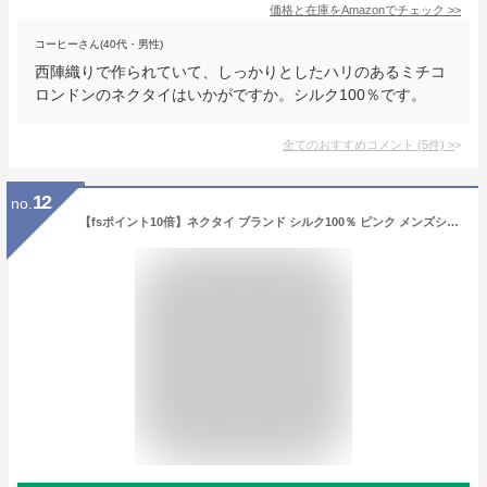
価格と在庫を
Amazon
でチェック
>>
コーヒーさん(40代・男性)
西陣織りで作られていて、しっかりとしたハリのあるミチコ
ロンドンのネクタイはいかがですか。シルク100％です。
全てのおすすめコメント
(
5
件)
>
12
no.
【fsポイント10倍】ネクタイ ブランド シルク100％ ピンク メンズシルクブランド 日本製 MICHIKO LONDON ミチコロンドン 正規品 おしゃれ 黒 赤 ワイン グレー シルバー 青 ギフト プレゼント ギフト 就活 就職祝 誕生日 昇進祝い ポスト投函送料無料【あす楽対応_関東】