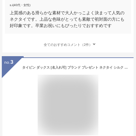
s.i(40代・女性)
上質感のある滑らかな素材で大人かっこよく決まって人気の
ネクタイです。上品な色味がとっても素敵で初対面の方にも
好印象です。卒業お祝いにもぴったりでおすすめです
全てのおすすめコメント（2件）
3
no.
タイピン ダックス [名入れ可] ブランド プレゼント ネクタイ シルク 日本製 ギフト セット 名入れタイピン ネクタイピン タイバー daks 刻印 シルクネクタイ ふじやま織 メンズ 高級 シルバー ゴールド 柄 カッコいい クリスマス 卒業祝い