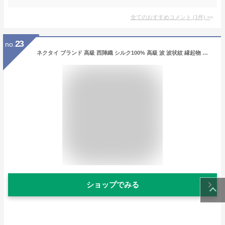
全てのおすすめコメント
(
1
件)
>
23
no.
ネクタイ ブランド 高級 西陣織 シルク100% 高級 波 波状紋 縁起物 無地 おしゃれ 大人 ジャガード 伝統工芸 青 グレー 赤 紺 ペールピンク ゴールド アッシュパープル ギフト プレゼント 御祝 就職祝 誕生日 父の日ギフト 昇進祝い free,くすみピンク
ショップでみる