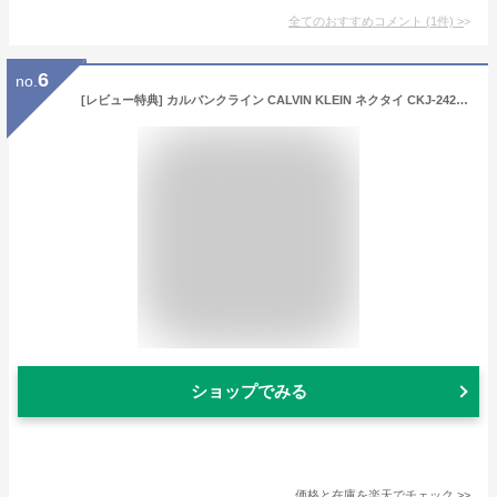
全てのおすすめコメント
(
1
件)
>
6
no.
[レビュー特典] カルバンクライン CALVIN KLEIN ネクタイ CKJ-242[ブランドネクタイ ネクタイブランド 新作 結婚式 就活 新社会人 卒業 入学 入社 昇進祝い お祝い バースデー 成人式 バレンタイン プレゼント][ラッピング無料 土日祝も発送]
ショップでみる
価格と在庫を
楽天
でチェック
>>