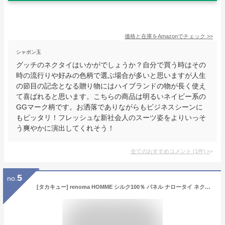
価格と在庫を
Amazon
でチェック
>>
シャボン玉
グッチのネクタイはいかがでしょうか？自分で買う時はその
時の流行りや好みの色柄で選ぶ場合が多いと思いますが人生
の節目の記念となる贈り物にはハイブランドの物が長く使え
て喜ばれると思います。こちらの商品は明るいネイビー系の
GGマーク柄です。お洒落でありながらもビジネスシーンに
もピッタリ！フレッシュな新社会人のスーツ姿をよりいっそ
う爽やかに演出してくれそう！
全てのおすすめコメント
(
1
件)
>
5
no.
[タカキュー] renoma HOMME シルク100％ パネル ナロータイ ネクタイ 7.0cm幅 メンズ ビジネス 110304913205233 ワイン 全長 143cm