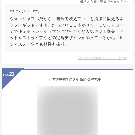
価格と在庫を
楽天
でチェック
>>
すしまん(50代・男性)
ウォッシャブルだから、自分で洗えていつも清潔に扱えるネ
クタイギフトですよ。たっぷり１０本がセットになってロー
テで使えるフレッシュマンにぴったりな人気ギフト商品。ド
ットやストライプなどの定番デザインが揃っているから、ビ
ジネススーツとも相性も抜群。
全てのおすすめコメント
(
1
件)
>
21
no.
日本の織物ネクタイ 藍染 会津木綿