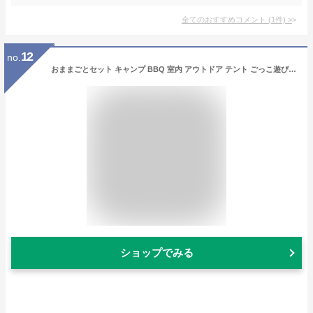
全てのおすすめコメント
(
1
件)
>
12
no.
おままごとセット キャンプ BBQ 室内 アウトドア テント ごっこ遊び おもちゃ 6歳 7歳 女の子 男の子 知育玩具 グリル 食器 キッズテント 子供用テント コンパクト ギフト プレゼント【30日保証】 福袋 ひな祭り プレゼント 孫
ショップでみる