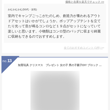
価格と在庫を
楽天
でチェック
>>
かむかむかむ(50代・女性)
室内でキャンプごっこがたのしめ、創造力が養われるアウト
ドアセットはいかがでしょうか。ポップアップテントを立て
たり光って音が鳴るコンロなど１９点がセットになっていて
楽しいと思います。小物類はコンロ型のバッグに収まり綺麗
に収納もできるのでおすすめします。
全てのおすすめコメント
(
1
件)
>
13
no.
知育玩具 クリスマス プレゼント 女の子 男の子親子DIY ブロック お城 知育おもちゃ 積み木 はめ込み6歳 7歳 8歳 9歳 10歳 11歳 12歳 誕生日 小学生 ギフト 贈り物 入学祝い 船 冬休み 工作キット キッズ お誕生日 子供の日 お祝い /[ama72]