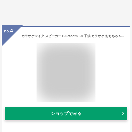
4
no.
カラオケマイク スピーカー Bluetooth 5.0 子供 カラオケ おもちゃ SDカード対応 youtube 音楽 iPhone Android スマートフォン タブレット スマホ イベント 花見 アウトドア カラオケ大会 忘年会 新年会 キャンプ 余興 どこカラ カーシェア 誕生日 クリスマス プレゼント
ショップでみる