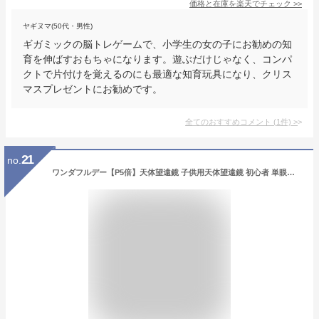
価格と在庫を
楽天
でチェック
>>
ヤギヌマ(50代・男性)
ギガミックの脳トレゲームで、小学生の女の子にお勧めの知
育を伸ばすおもちゃになります。遊ぶだけじゃなく、コンパ
クトで片付けを覚えるのにも最適な知育玩具になり、クリス
マスプレゼントにお勧めです。
全てのおすすめコメント
(
1
件)
>
21
no.
ワンダフルデー【P5倍】天体望遠鏡 子供用天体望遠鏡 初心者 単眼鏡 スマホ撮影 伸縮性のあるアルミ合金の三脚 望遠鏡 天体観測 アウトドア キャンプ 車中泊 天体望遠鏡 おすすめ 入門 入学祝い