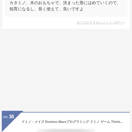
カタミノ、木のおもちゃで、決まった形にはめていくので、
知育になるし、長く使えて、良いですよ
全てのおすすめコメント
(
1
件)
>
16
no.
ドミノ・メイズ Domino Mazeプログラミング ドミノ ゲーム ThinkFun シンクファン 脳トレ 知育 玩具 ボードゲーム 子供 大人 パズル おもちゃ 誕生日プレゼント 小学生 クリスマス ギフト 宅配便送料無料