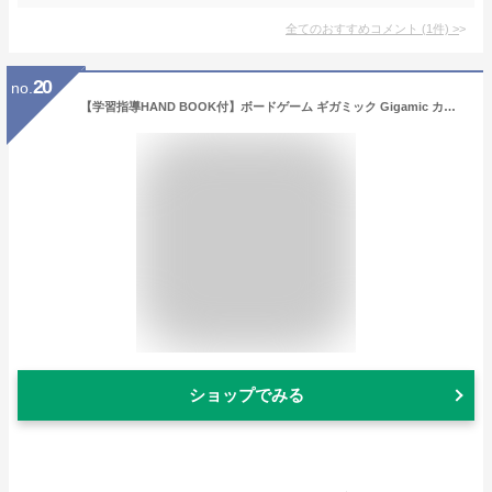
全てのおすすめコメント
(
1
件)
>
20
no.
【学習指導HAND BOOK付】ボードゲーム ギガミック Gigamic カタミノ KATAMINO 子供 大人 パズルゲーム 国内正規品 知育玩具 木製玩具 おもちゃ ウッド 脳トレ 安全 おしゃれ 木のおもちゃ 知育パズル 幼稚園 保育園 キッズ ギフト プレゼント 3才から GK001【ポイント11倍】
ショップでみる