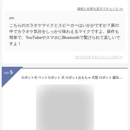
価格と在庫を
楽天
でチェック
>>
pita
こちらのカラオケマイクとスピーカーはいかがですか？家の
中でカラオケ気分をしっかり味わえるマイクですよ。操作も
簡単で、YouTubeやスマホにBluetoothで繋げられて楽しいで
すよ！
全てのおすすめコメント
(
1
件)
>
5
no.
ロボット犬 ペットロボット 犬 ロボットおもちゃ 犬型 ロボット 誕生日プレゼント 子供 おもちゃ 3歳 4歳 5歳 6歳 7歳 男の子 女の子 誕生日 プレゼント 小学生 ワンコ プログラミング 動く 知育玩具 知育おもちゃ 玩具 知育 おもちゃ こども 贈り物 家族 犬ロボット