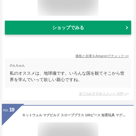
ショップでみる
価格と在庫を
Amazon
でチェック
>>
のんちゅん
私のオススメは、地球儀です。いろんな国を観てそこから世
界を学んでいって欲しい親心ですね。
全てのおすすめコメント
(
2
件)
>
19
no.
キットウェル マグビルド スローププラス 100ピース 知育玩具 マグネット ブロック おもちゃ 玉の道