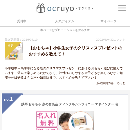
受付中
人気アイテム
マイページ
本ページはプロモーションを含みます
最終更新日：2026/07/10
2002
View
32
コメント
決定
【おもちゃ】小学生女子のクリスマスプレゼントの
おすすめを教えて！
小学校中～高学年になる姪のクリスマスプレゼントにあげるおもちゃ選びに悩んで
います。遊んで楽しめるだけでなく、片付けのしやすさや子どもが楽しみながら知
能を伸ばせるような本や知育玩具で、おすすめを教えて下さい！
爪の隙間のみーめっと
1
no.
鉄琴 おもちゃ 森の音楽会 ティンクルシンフォニー エドインター 名入れ 出産祝い 木のおもちゃ 楽器 知育玩具 誕生日 子供 赤ちゃん 1歳 2歳 男の子 女の子