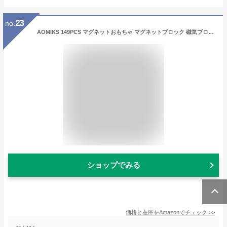
23
no.
AOMIKS 149PCS マグネットおもちゃ マグネットブロック 磁気ブロック 知育玩具 積み木 立体 幼児 入園 保育園 小学生 孫 男の子 女の子 贈り物 誕生日 出産祝い 入園 クリスマスプレゼント かわいい 日本語説明書 マカロン色
ショップでみる
価格と在庫を
Amazon
でチェック
>>