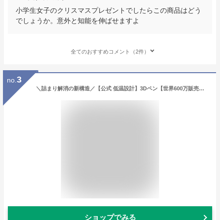
小学生女子のクリスマスプレゼントでしたらこの商品はどう
でしょうか。意外と知能を伸ばせますよ
全てのおすすめコメント（2件）
3
no.
＼詰まり解消の新構造／【公式 低温設計】3Dペン【世界600万販売】3Doodler Start+ アートペン キッズ 女の子 男の子 誕生日 プレゼント 子供 おもちゃ 小学生 5歳 6歳 7歳 8歳 9歳 10歳 知育 玩具 セット 立体 ペン お絵かき 工作 キット メイキングトイ 作る 人気 おすすめ
ショップでみる