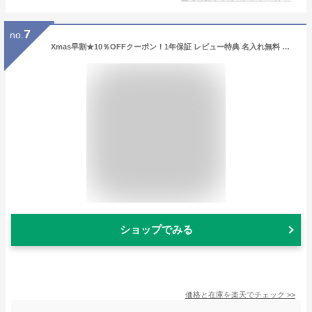
7
no.
Xmas早割★10％OFFクーポン！1年保証 レビュー特典 名入れ無料 積み木 つみき 木のおもちゃ SOUNDブロックス エデュテ 出産祝い 1歳 誕生日プレゼント 0歳 一歳 1歳半 クリスマスプレゼント 赤ちゃん おもちゃ 男の子 女の子 音のなる積み木 知育玩具
ショップでみる
価格と在庫を
楽天
でチェック
>>