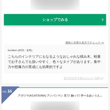
ショップでみる
価格と在庫を
楽天
でチェック
>>
kumikan (40代・女性)
こちらのインテリアにもなるようなおしゃれな積み木。軽量
でお子さんでも扱いやすく、色々なタイプがあります。集中
力や想像力の育成にも効果的ですよ
全てのおすすめコメント
(
1
件)
>
14
no.
アガツマ(AGATSUMA) アンパンマン 見て! 触って! 学べるあいうえお カラーナビキッズタブレット (対象年齢:2歳以上)