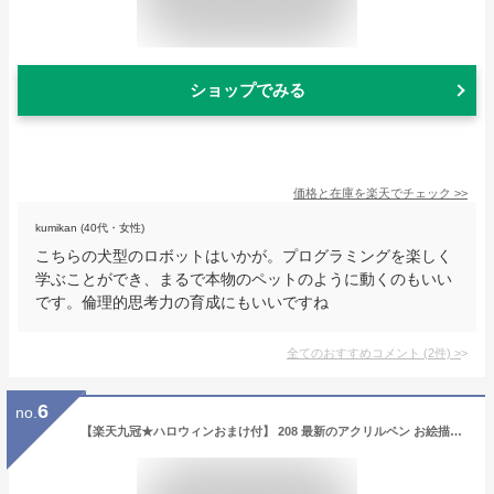
ショップでみる
価格と在庫を
楽天
でチェック
>>
kumikan (40代・女性)
こちらの犬型のロボットはいかが。プログラミングを楽しく
学ぶことができ、まるで本物のペットのように動くのもいい
です。倫理的思考力の育成にもいいですね
全てのおすすめコメント
(
2
件)
>
6
no.
【楽天九冠★ハロウィンおまけ付】 208 最新のアクリルペン お絵描きセット 耐熱 クレヨン マーカーペン 文房具 色鉛筆 アートセット お絵かき お絵かきセット お絵描き 3歳 4歳 5歳 6歳 7歳 小学生 女の子 男の子 女 男 子供 誕生日プレゼント 誕生日 プレゼント 送料無料