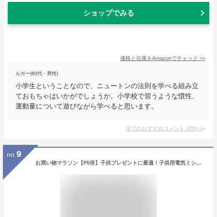
ショップでみる
価格と在庫を
Amazon
でチェック
>>
ルガー(60代・男性)
小学生ということなので、ニュートンの法則を学べる組み立
ておもちゃはいかがでしょうか。小学校で習うような慣性、
運動量について遊びながら学べると思います。
全てのおすすめコメント
(
2
件)
>
9
no.
お買い物マラソン【P5倍】子供プレゼントに最適！子供用電気ミシン ミニ電気ミシン おもちゃ電気ミシン ミシン ままごとミシンごっこ遊び ライト/針に安全カバー付き/定規/収納ボックス付き DIY 親子遊び 知育玩具 贈り物