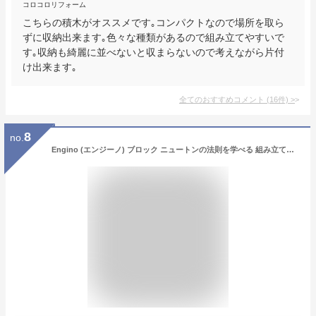
コロコロリフォーム
こちらの積木がオススメです｡コンパクトなので場所を取ら
ずに収納出来ます｡色々な種類があるので組み立てやすいで
す｡収納も綺麗に並べないと収まらないので考えながら片付
け出来ます｡
全てのおすすめコメント
(
16
件)
>
8
no.
Engino (エンジーノ) ブロック ニュートンの法則を学べる 組み立ておもちゃ 知育玩具 9歳 10歳 小学生 STEAMトイ 慣性、運動量、運動エネルギー、位置エネルギー 8つの形を作れる DISCOVERING STEMシリーズ