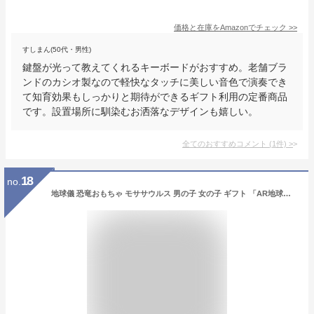
価格と在庫を
Amazon
でチェック
>>
すしまん(50代・男性)
鍵盤が光って教えてくれるキーボードがおすすめ。老舗ブラ
ンドのカシオ製なので軽快なタッチに美しい音色で演奏でき
て知育効果もしっかりと期待ができるギフト利用の定番商品
です。設置場所に馴染むお洒落なデザインも嬉しい。
全てのおすすめコメント
(
1
件)
>
18
no.
地球儀 恐竜おもちゃ モササウルス 男の子 女の子 ギフト 「AR地球儀」PlayShifu Orboot Dinos（恐竜） 白亜紀 先史時代の地球 直径25センチ 地図 世界 デジタル 知育玩具 立体表示される、体験型の恐竜地球儀 日本語対応・日本正規品【NHK おはよう日本 まちかど情報室で紹介！】