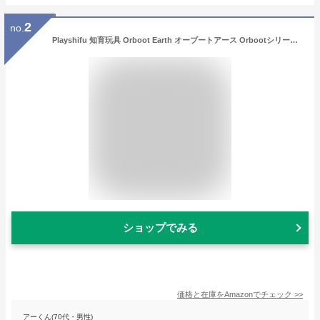
2
no.
Playshifu 知育玩具 Orboot Earth オーブートアース Orbootシリーズ AR体験型地球儀 STEAM 専用アプリ 日本語対応 Shifu014【国内正規品】
ショップでみる
価格と在庫を
Amazon
でチェック
>>
アーくん(70代・男性)