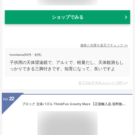
ショップでみる
価格と在庫を
楽天
でチェック
>>
honokana(50代・女性)
子供用の天体望遠鏡で、アルミで、軽量だし、天体観測もし
っかりできる三脚付きです。知育になって、良いですよ
全てのおすすめコメント
(
1
件)
>
22
no.
ブロック 立体パズル ThinkFun Gravity Maze 【正規輸入品 送料無料】 シンクファン グラビティメイズ 知育 立体迷路 思考力 ゲーム 知育玩具 おもちゃ ボードゲーム 子供 4歳 5歳 6歳 7歳 高学年 ブロック パズル ゲーム