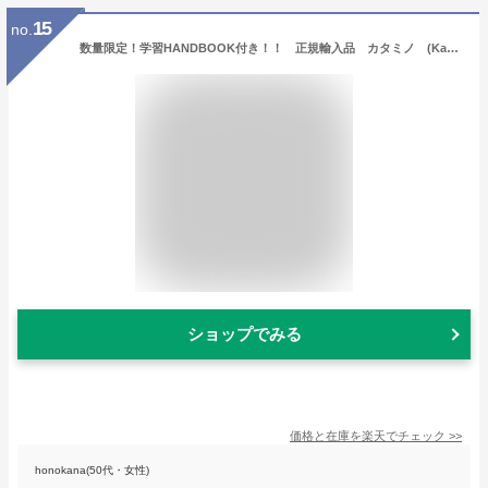
15
no.
数量限定！学習HANDBOOK付き！！ 正規輸入品 カタミノ (Katammino) ギガミック Gigamic 知育玩具 ボードゲーム 誕生日 おもちゃ 脳トレ 木のおもちゃ パズル 男の子 小学生 木 パズル パズル 木 3歳誕生日 知育玩具 小学生 知育パズル
ショップでみる
価格と在庫を
楽天
でチェック
>>
honokana(50代・女性)