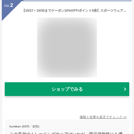
2
no.
【10/27～10/30までクーポン10%OFF/ポイント5倍】スポーツウェア ジャージ 上下 レディース ランニングウェア (2720L)【 吸汗速乾 】 迷彩 上下セット セットアップ 長袖 パーカー パンツ ウォーキング フィットネス S M L LL 3L おしゃれ 運動着 部屋着 秋 冬
ショップでみる
価格と在庫を
楽天
でチェック
>>
kumikan (40代・女性)
この長袖のトレーニングウェアはいかが。吸汗速乾性にも優