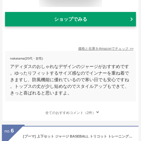
ショップでみる
価格と在庫を
Amazon
でチェック
>>
nakatama(20代・女性)
アディダスのおしゃれなデザインのジャージがおすすめです
。ゆったりフィットするサイズ感なのでインナーを重ね着で
きますし、防風機能に優れているので寒い日でも安心ですね
。トップスの丈が少し短めなのでスタイルアップもできて、
きっと喜ばれると思いますよ。
全てのおすすめコメント（2件）
6
no.
[プーマ] 上下セット ジャージ BASEBALL トリコット トレーニングスーツ 679695 レディース 23年秋冬カラー ホワイト(02) M