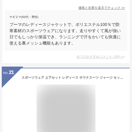
価格と在庫を
楽天
でチェック
>>
ヤギヌマ(50代・男性)
プーマのレディースジャケットで、ポリエステル100％で防
寒素材のスポーツウェアになります。走りやすくて風が強い
日でもしっかり保温でき、ランニングで汗をかいても快適に
使える裏メッシュ機能もあります。
全てのおすすめコメント
(
1
件)
>
21
no.
スポーツウェア 上下セット レディース サウナスーツ ジャージ セット スウェット ランニング ヨガ フィットネスウェア フルジップ ダイエットスーツ セット 大きいサイズ 筋トレ ストレッチ ルームウェア ウォーキング トレーニング ジムウェア