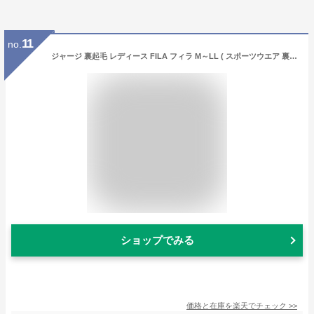
11
no.
ジャージ 裏起毛 レディース FILA フィラ M～LL ( スポーツウエア 裏起毛 運動着 M L LL 女性 普通 トラックジャケット ブラック ネイビー グレー 冬 暖かい)【在庫限り】
ショップでみる
価格と在庫を
楽天
でチェック
>>