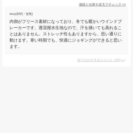
価格と在庫を
楽天
でチェック
>>
rinru(30代・女性)
内側がフリース素材になっており、冬でも暖かいウインドブ
レーカーです。透湿撥水生地なので、汗を掻いても蒸れるこ
とはありません。ストレッチ性もありますから、思い通りに
動けます。寒い時期でも、快適にジョギングができると思い
ます。
全てのおすすめコメント
(
1
件)
>