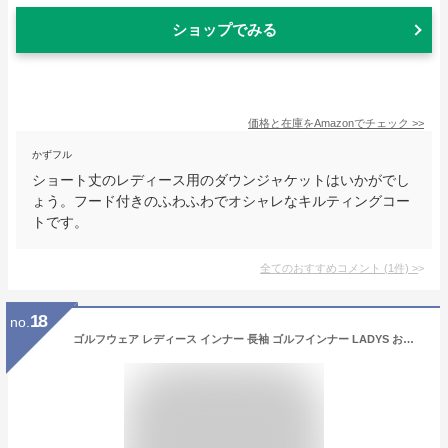
ショップでみる
価格と在庫を
Amazon
でチェック
>>
かずフル
ショート丈のレディース用のダウンジャケットはいかがでし
ょう。フード付きのふわふわでオシャレなキルティングコー
トです。
全てのおすすめコメント
(
1
件)
>
18
no.
ゴルフウェア レディース インナー 長袖 ゴルフインナー LADYS おしゃれ ゴルフ テニス スポーツウエア トップス 春 秋 冬 プレゼント ギフト