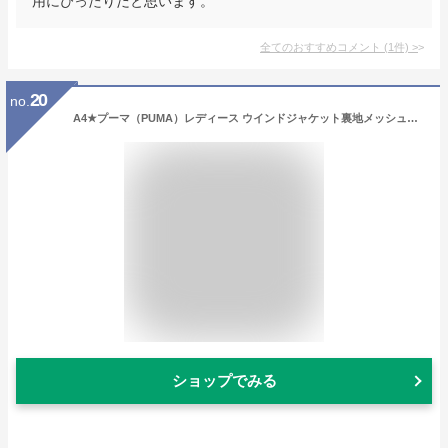
用にぴったりだと思います。
全てのおすすめコメント
(
1
件)
>
20
no.
A4★プーマ（PUMA）レディース ウインドジャケット裏地メッシュ付き（P57086）【CIOU】【あす楽対応】【楽ギフ_包装】【スポーツ用品 ウィンドブレーカー スポーツウェア スポーツウエア ジャケット 防寒着 暖かい アウター 防寒ウエア】
ショップでみる