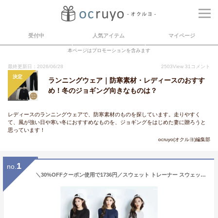
受付中
人気アイテム
マイページ
本ページはプロモーションを含みます
最終更新日：2026/06/28
2503
View
31
コメント
決定
ランニングウェア｜防寒素材・レディースのおすす
め！冬のジョギング向きなものは？
レディースのランニングウェアで、防寒素材のものを探しています。走りやすく
て、風が強い日や寒い冬におすすめなものを、ジョギングをはじめた妻に贈ろうと
思っています！
ocruyo(オクルヨ)編集部
1
no.
＼30%OFFクーポン使用で1736円／スウェット トレーナー スウェットパンツ レディース メンズ セットアップ ジャージ 上下セット ルームウェア パジャマ 部屋着 春 秋 冬 秋冬 長袖 修学旅行 入院 産後 旅行 スポーツウェア ナイトウェア おしゃれ スリム ゆったり 綿