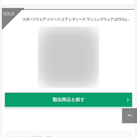
SOLD
スポーツウェア ジャージ 上下 レディース ランニングウェア (2717L)【 吸汗速乾 】 上下セット セットアップ 長袖 パーカー パンツ ウォーキング フィットネス S M L LL 3L おしゃれ 運動着 部屋着 秋 冬
類似商品を探す