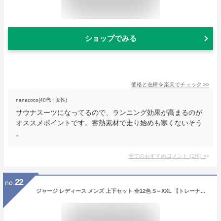
ショップでみる
価格と在庫を
楽天
でチェック
>>
nanacoco(40代・女性)
サウナスーツになってるので、ランニング効果が高まるのが
オススメポイントです。蓄熱素材で走り始めも寒くないそう
。
全てのおすすめコメント
(
1
件)
>
22
no.
ジャージ レディース メンズ 上下セット 全12色 S～XXL 【トレーナー監修】 おしゃれ 大きいサイズ セットアップ セットジャージ トレーニングウェア ラインジャージ スポーツ ウェア ウエア 運動着 男性用 女性用 ランニング ジョギング PSS-690