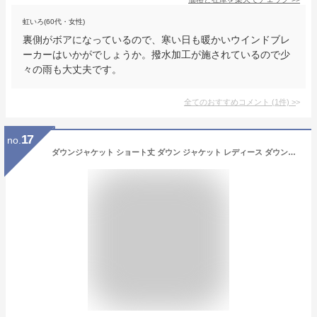
虹いろ(60代・女性)
裏側がボアになっているので、寒い日も暖かいウインドブレ
ーカーはいかがでしょうか。撥水加工が施されているので少
々の雨も大丈夫です。
全てのおすすめコメント
(
1
件)
>
17
no.
ダウンジャケット ショート丈 ダウン ジャケット レディース ダウンコート フード付 大きめ ダウン 防寒 3XL ふわふわ おしゃれ 秋 冬 シンプル スリム 秋冬 グレー 中綿 コート アウターウェア スタンドカラー シンプルコート キルティングコート レッド イエロー