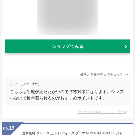
ショップでみる
価格と在庫を
楽天
でチェック
>>
ぐるてく(20代・女性)
こちらは生地があたたかいので防寒対策になります。シンプ
ルなので長年着られるのがおすすめポイントです。
全てのおすすめコメント
(
1
件)
>
19
no.
送料無料 ジャージ 上下 レディース プーマ PUMA BASEBALL ジャケット パンツ セットアップ トレーニングスーツ フィットネス ジム スポーツウェア 女性 上下組 運動/849545