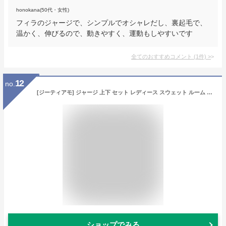
honokana(50代・女性)
フィラのジャージで、シンプルでオシャレだし、裏起毛で、
温かく、伸びるので、動きやすく、運動もしやすいです
全てのおすすめコメント
(
1
件)
>
12
no.
[ジーティアモ] ジャージ 上下 セット レディース スウェット ルーム ウェア セットアップ スポーツ フィットネス ウエア 部屋着 トレーナー フード 01 黒 くろ ブラック パーカー かわいい 可愛い おしゃれ お洒落 シンプル プルオーバー ワンマイル リモート ヨガ ウオーキング ジョギング ランニング (M)
ショップでみる