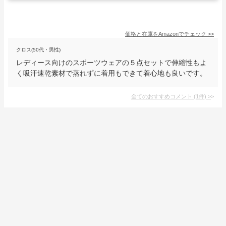
価格と在庫を
Amazon
でチェック
>>
クロス(50代・男性)
レディース向けのスポーツウェアの５点セットで伸縮性もよ
く吸汗速乾素材で蒸れずに着用もできて着心地も良いです。
全てのおすすめコメント
(
1
件)
>