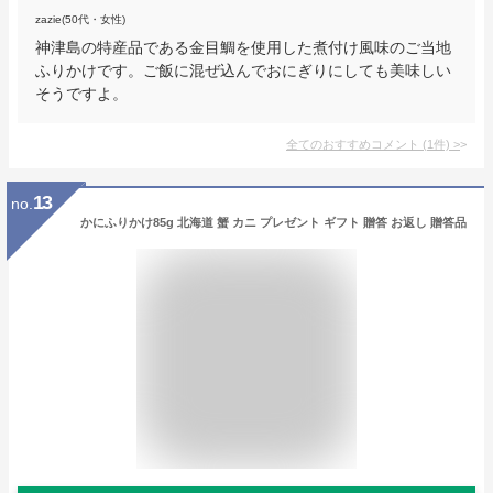
zazie(50代・女性)
神津島の特産品である金目鯛を使用した煮付け風味のご当地
ふりかけです。ご飯に混ぜ込んでおにぎりにしても美味しい
そうですよ。
全てのおすすめコメント
(
1
件)
>
13
no.
かにふりかけ85g 北海道 蟹 カニ プレゼント ギフト 贈答 お返し 贈答品