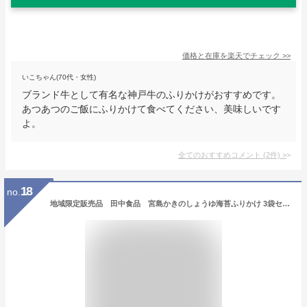
価格と在庫を
楽天
でチェック
>>
いこちゃん(70代・女性)
ブランド牛として有名な神戸牛のふりかけがおすすめです。
あつあつのご飯にふりかけて食べてください、美味しいです
よ。
全てのおすすめコメント
(
2
件)
>
18
no.
地域限定販売品 田中食品 宮島かきのしょうゆ海苔ふりかけ 3袋セット（25g/袋)