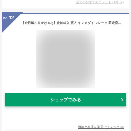
全てのおすすめコメント
(
1
件)
>
12
no.
【金目鯛ふりかけ 80g】化粧箱入 瓶入 キンメダイ フレーク 限定商品 ご当地 ご飯のお供 東京の島 伊豆諸島 神津島 お土産 ギフト
ショップでみる
価格と在庫を
楽天
でチェック
>>