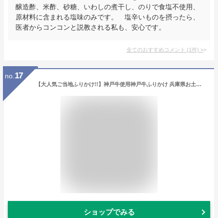
醸造酢、米酢、砂糖、いわしの煮干し、のりで食塩不使用、
原材料に含まれる塩味のみです。 塩辛いものを摂ったら、
医者からコンコンと説教される私も、安心です。
全てのおすすめコメント
(
1
件)
>
17
no.
【大人気ご当地ふりかけ!!】神戸牛使用神戸牛ふりかけ 兵庫県お土産 3/25放送 読売テレビ かんさい情報ネットten．テン【淡路島 鳴門千鳥本舗】
ショップでみる