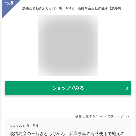
6
no.
淡路たまねぎふりかけ 袋 100ｇ 淡路島産玉ねぎ使用【淡路島 鳴門千鳥本舗】ご飯のおとも お供 ご当地ふりかけ
ショップでみる
価格と在庫を
Amazon
でチェック
>>
ツネツネ(40代・男性)
淡路島産の玉ねぎとちりめん、兵庫県産の海苔使用で地元の