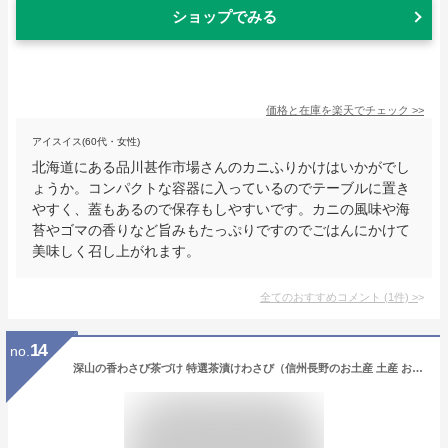
ショップでみる
価格と在庫を
楽天
でチェック
>>
アイスイス(60代・女性)
北海道にある品川甚作市場さんのカニふりかけはいかがでし
ょうか。コンパクトな容器に入っているのでテーブルに置き
やすく、蓋もあるので保存もしやすいです。カニの風味や海
苔やゴマの香りなど旨みもたっぷりですのでごはんにかけて
美味しく召し上がれます。
全てのおすすめコメント
(
1
件)
>
14
no.
深山の香わさび茶づけ 特選茶漬けわさび（信州長野のお土産 土産 おみやげ お取り寄せ ご当地 グルメ 長野県 ふりかけ お茶漬け 長野土産 長野お土産）