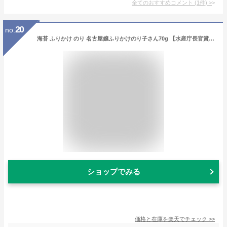
全てのおすすめコメント
(
1
件)
>
20
no.
海苔 ふりかけ のり 名古屋嬢ふりかけのり子さん70g 【水産庁長官賞受賞！】味付け海苔がたっぷり 名古屋のお土産に大人気！ ポイント消費
ショップでみる
価格と在庫を
楽天
でチェック
>>