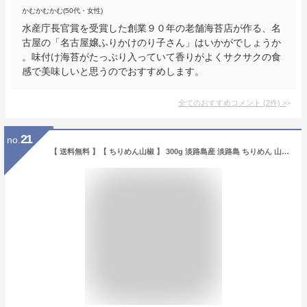
かむかむかむ(50代・女性)
水産庁長官賞を受賞した創業９０年の老舗海苔店が作る、名
古屋の「名古屋嬢ふりかけのり子さん」はいかがでしょうか
。味付け海苔がたっぷり入っていて香りがよくサクサクの食
感で美味しいと思うのでおすすめします。
全てのおすすめコメント
(
2
件)
>
21
no.
【 送料無料 】【 ちりめん山椒 】 300g 淡路島産 淡路島 ちりめん 山椒 300g 小分け (100g×3P) ちりめんじゃこ しらす 兵庫県 ご飯のお供 お土産 山椒ちりめん ふりかけ 無添加 ギフト 贈り物 おにぎり 具 ごはんのとも 取り寄せ 御飯の友 手土産 高級 お取り寄せグルメ