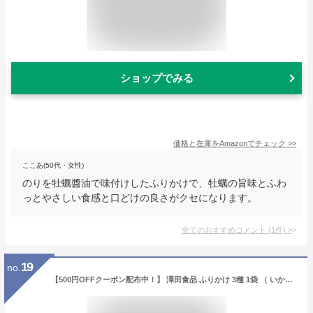
ショップでみる
価格と在庫を
Amazon
でチェック
>>
ここあ(50代・女性)
のりを牡蠣醬油で味付けしたふりかけで、牡蠣の旨味とふわ
っとやさしい食感と口どけの良さがクセになります。
全てのおすすめコメント
(
1
件)
>
19
no.
【500円OFFクーポン配布中！】 澤田食品 ふりかけ 3種 1袋 （ いか昆布 梅ちりめん たこ昆布 ）いか 昆布 80g 梅 ちりめん 80g たこ 昆布 70g 海鮮 お試し 生ふりかけ セット 仕送り 業務用 食品 おかず お弁当 おつまみ 簡単おかず ご飯のお供 ご飯のおとも