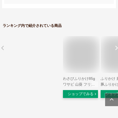
ランキング内で紹介されている商品
わさびふりかけ85g
ふりかけ 
ワサビ 山葵 フリカ
豚ふりかけ
ケ ボトル 辛味 北海
かけグラン
ショップでみる
ショッ
道 ご当地グルメ ツ
金賞 旨み
ン辛
チャーシュ
海水 32g