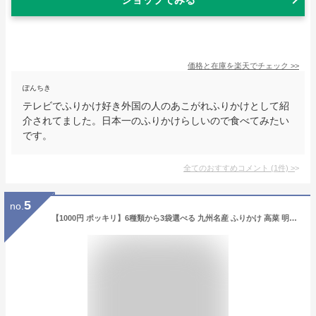
価格と在庫を
楽天
でチェック
>>
ぽんちき
テレビでふりかけ好き外国の人のあこがれふりかけとして紹
介されてました。日本一のふりかけらしいので食べてみたい
です。
全てのおすすめコメント
(
1
件)
>
5
no.
【1000円 ポッキリ】6種類から3袋選べる 九州名産 ふりかけ 高菜 明太子 地頭鶏 皿うどん 柚子 九州出身 鹿児島黒豚 浦島海苔 熊本 鹿児島 宮崎 福岡 ご当地 ふりかけ 新商品 ご飯 おにぎり 夏バテ セット 絶品 高級 メール便 美味しいふりかけ 夏休み 送料無料