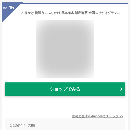
15
no.
ふりかけ 贅沢うにふりかけ 日本海水 浦島海苔 全国ふりかけグランプリ2017金賞 35g
ショップでみる
価格と在庫を
Amazon
でチェック
>>
ここあ(50代・女性)