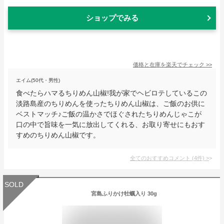
ショップでみる
価格と在庫を
楽天
でチェック
>>
エイム(50代・男性)
食べたらハマるちりめん山椒!我が家でヘビロテしているこの
淡路島産のちりめんを使ったちりめん山椒は、ご飯のお供に
ベストマッチ♪ご飯の温かさでほぐされたちりめんじゃこが
口の中で旨味を一気に放出してくれる、お取り寄せにもおす
すめのちりめん山椒です。
全てのおすすめコメント
(
4
件)
>
SOLD
宮島ふりかけ牡蠣入り 30g