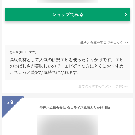
ショップでみる
価格と在庫を
楽天
でチェック
>>
あかり(40代・女性)
高級食材として人気の伊勢エビを使ったふりかけです。エビ
の香ばしさが美味しいので、エビ好きな方にとくにおすすめ
。ちょっと贅沢な気持ちになれます。
全てのおすすめコメント
(
1
件)
>
9
no.
沖縄ハム総合食品 タコライス風味ふりかけ 48g