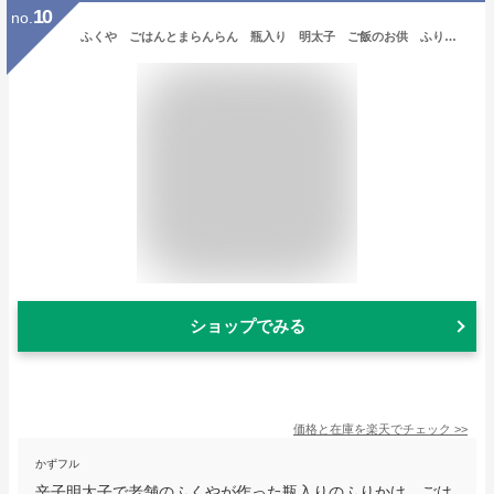
10
no.
ふくや ごはんとまらんらん 瓶入り 明太子 ご飯のお供 ふりかけ 博多中洲 福岡 九州 ご当地 お取り寄せ
ショップでみる
価格と在庫を
楽天
でチェック
>>
かずフル
辛子明太子で老舗のふくやが作った瓶入りのふりかけ、ごは