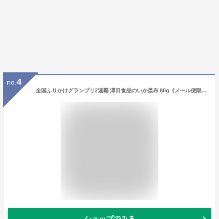
4
no.
全国ふりかけグランプリ2連覇 澤田食品のいか昆布 80g《メール便限定送料無料/代引き不可/着日指定不可》 ギフト お歳暮 ハロウィン お取り寄せグルメ ポイント消化 食品 ギフト
ショップでみる