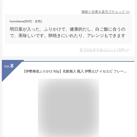
価格と在庫を
楽天
でチェック
>>
honokana(50代・女性)
明日葉が入った、ふりかけで、健康的だし、白ご飯に合うの
で、美味しいです。卵焼きにいれたり、アレンジもできます
全てのおすすめコメント
(
1
件)
>
8
no.
【伊勢海老ふりかけ 82g】化粧箱入 瓶入 伊勢えび イセエビ フレーク 限定商品 ご当地 ご飯のお供 東京の島 伊豆諸島 神津島 お土産 ギフト