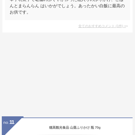
んとまらんらん はいかがでしょう。あったかい白飯に最高の
お供です。
全てのおすすめコメント
(
1
件)
>
11
no.
穂高観光食品 山葵ふりかけ 瓶 70g