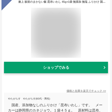
兼上 板前のまかない飯 昆布いわし 45g×1袋 無添加 無塩 ふりかけ 国産 海苔 混ぜ込み おにぎり 混ぜご飯 離乳食 赤ちゃん 子供 子育て ミネラル 高タンパク 食物繊維 送料無料 グルテンフリー 1000円ポッキリ グルメ食品 産直 カネジョウ m
ショップでみる
価格と在庫を
楽天
でチェック
>>
やたがらす やたがらす(60代・男性)
国産、添加物なしのふりかけ「昆布いわし」です。 メー
カーは静岡県のカネジョウ。１袋４５ｇ。 原材料は昆布、