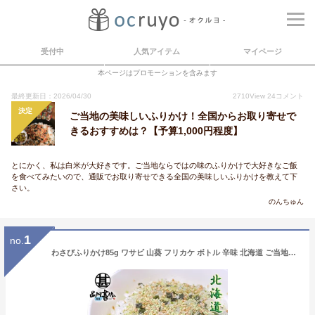
受付中
人気アイテム
マイページ
本ページはプロモーションを含みます
最終更新日：2026/04/30
2710
View
24
コメント
決定
ご当地の美味しいふりかけ！全国からお取り寄せで
きるおすすめは？【予算1,000円程度】
とにかく、私は白米が大好きです。ご当地ならではの味のふりかけで大好きなご飯
を食べてみたいので、通販でお取り寄せできる全国の美味しいふりかけを教えて下
さい。
のんちゅん
1
no.
わさびふりかけ85g ワサビ 山葵 フリカケ ボトル 辛味 北海道 ご当地グルメ ツン辛