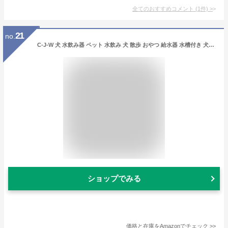
全てのおすすめコメント
(
1
件)
>
21
no.
C-J-W 犬 水飲み器 ペット 水飲み 犬 散歩 おやつ 給水器 水槽付き 犬用品 犬用水入れ ウォーターボトル 350ml 大容量 水漏れ防止 高温耐性 携帯用飲み器 犬猫など 多種ペット適用 ピンク
ショップでみる
価格と在庫を
Amazon
でチェック
>>