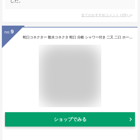
した。
全てのおすすめコメント
(
1
件)
>
9
no.
蛇口コネクター 散水コネクタ 蛇口 分岐 シャワー付き 二又 二口 ホース 散水グッズ 便利 ホース つけたまま シャワー 方向切替 つまみ 便利グッズ アイデア商品 散水 水やり 洗車 犬 ガーデン ガーデニング エクステリア 切替簡単 カップリング付き ホース内スプリングあり
ショップでみる