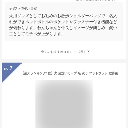
ヤギヌマ(50代・男性)
犬用グッズとしてお勧めのお散歩ショルダーバッグで、名入
れができペットボトルのポケットやファスナー付き機能など
が備わります。わんちゃんと仲良しイメージが楽しめ、飼い
主としてモチベが上がります。
全てのおすすめコメント（2件）
7
no.
【楽天ランキング1位】犬 足洗いカップ 足 洗う フットブラシ 散歩後 猫 ペット 足洗 ボトル 散歩 犬足ブラシ シリコン クリーナー お散歩 お出かけ アウトドア キャンプ 足洗浄 携帯足洗い 犬 猫 うさぎ 犬足洗いカップ 犬足洗い 犬足洗い 便利 ギフト 送料無料