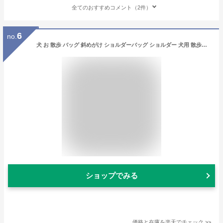
全てのおすすめコメント（2件）
6
no.
犬 お 散歩 バッグ 斜めがけ ショルダーバッグ ショルダー 犬用 散歩バッグ お散歩バッグ グッズ シーズー トイプードル チワワ 柴犬 シュナウザー ダックスフンド ポメラニアン シュナウザー フレンチブルドッグ 専門店 屋 雑貨 誕生日プレゼント クリスマス プレゼント
ショップでみる
価格と在庫を
楽天
でチェック
>>