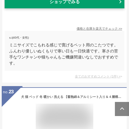
ショップでみる
価格と在庫を
楽天
でチェック
>>
s.i(40代・女性)
ミニサイズでこもれる感じで寛げるペット用のこたつです。
ふんわり優しいぬくもりで寒い日も一日快適です。寒さの苦
手なワンチャンや猫ちゃんもご機嫌間違いなしでおすすめで
す。
全てのおすすめコメント
(
1
件)
>
23
no.
犬 猫 ベッド 冬 暖かい 洗える 【蓄熱綿＆アルミシート入り＆４層構造】 ペットベッド 冬用 猫 犬 クッション 犬用ベッド 猫用ベッド ふわふわ ペットソファー 滑り止め加工(ネイビー 40X30X13CM)