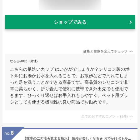
ショップでみる
価格と在庫を
楽天
でチェック
>>
むるる(40代・男性)
こちらの足洗いカップ はいかがでしょうか？シリコン製のボ
トルにお湯かお水を入れることで、お散歩などで汚れてしま
った足を洗うことができる商品です。高品質のシリコンで非
常に柔らかく、折り畳んで便利に携帯でき外出先でも使用で
きます。ひっくり返せばお手入れもしやすく、ペット用ブラ
シとしても使える機能性の良い商品でお勧めです。
全てのおすすめコメント
(
1
件)
>
8
no.
【散歩の二刀流★飲水＆放水】 散歩が楽しくなる★ おでかけボトルキャップ君（ピンク）【 便利な お出かけ 犬用品 】(犬 いぬ イヌ ペット用品 便利グッズ 散歩 旅行 ドライブ 防災 マナー オシッコ 水 ペットボトル 水筒 給水 水飲み 水入れ 容器熱中症 国産)