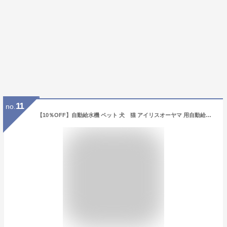
11
no.
【10％OFF】自動給水機 ペット 犬 猫 アイリスオーヤマ 用自動給水器 J-200 ホワイト アイリスオーヤマ給水器 給水 水飲み器 猫 ねこ ネコ 犬 いぬ イヌ ドリンク 水 猫用品 犬用品 犬猫用品 用品[2409SE]