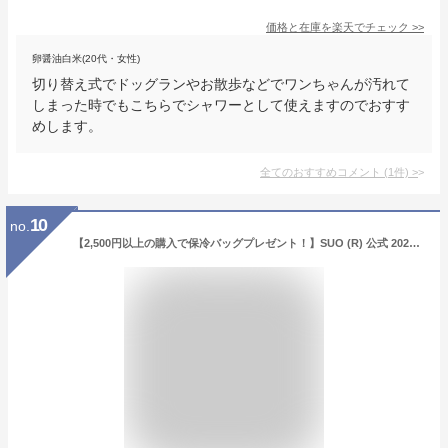
価格と在庫を
楽天
でチェック
>>
卵醤油白米(20代・女性)
切り替え式でドッグランやお散歩などでワンちゃんが汚れて
しまった時でもこちらでシャワーとして使えますのでおすす
めします。
全てのおすすめコメント
(
1
件)
>
10
no.
【2,500円以上の購入で保冷バッグプレゼント！】SUO (R) 公式 2024年新商品 Made ln Japan 特許取得済 熱中症対策28°ICE 植物由来材料使用 クールリング クールネック クール リング アイスリング XS SS S M L 犬リングクールバンド アイスヘッドSUO RING