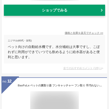
ショップでみる
価格と在庫を
楽天
でチェック
>>
ニジマル(40代・女性)
ペット向けの自動給水機です。水分補給は大事ですし、こぼ
れずに利用ができていつでも飲めるように給水器があると便
利と思います。
全てのおすすめコメント
(
1
件)
>
12
no.
BaoFuLe ペットの糞取り器 フンキャッチャー フン取り 手汚れないフン処理 携帯便利 片手操作 使いやすい ペットの散歩グッズの必需品 屋外の犬猫のためのツールをピックアップ (ブルー)