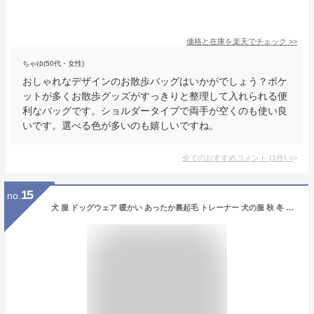
価格と在庫を
楽天
でチェック
>>
ちゃゆ(50代・女性)
おしゃれなデザインのお散歩バッグはいかがでしょう？ポケ
ットが多くお散歩グッズがすっきりと整理して入れられる便
利なバッグです。ショルダータイプで両手が空くのも使い良
いです。選べる色が多いのも嬉しいですね。
全てのおすすめコメント
(
1
件)
>
15
no.
犬 服 ドッグウェア 暖かい あったか裏起毛 トレーナー 犬の服 秋 冬 可愛い ペット用品 ペット 犬 散歩 ドッグ 便利 犬用 小型犬 中型犬 お散歩 お出かけ ペットグッズ ピクニック チワワ トイプードル ヨークシャーテリア 冬服