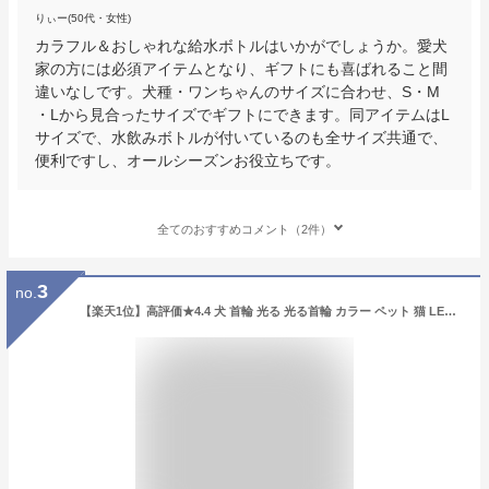
りぃー(50代・女性)
カラフル＆おしゃれな給水ボトルはいかがでしょうか。愛犬
家の方には必須アイテムとなり、ギフトにも喜ばれること間
違いなしです。犬種・ワンちゃんのサイズに合わせ、S・M
・Lから見合ったサイズでギフトにできます。同アイテムはL
サイズで、水飲みボトルが付いているのも全サイズ共通で、
便利ですし、オールシーズンお役立ちです。
全てのおすすめコメント（2件）
3
no.
【楽天1位】高評価★4.4 犬 首輪 光る 光る首輪 カラー ペット 猫 LED ライト リード 光 点灯 点滅 蛍光 小型犬 中型犬 大型犬 USB充電式 夜 散歩 安全 事故防止 安全グッズ ペット用品 ドッググッズ 犬用品 便利 簡単 サイズ調整可 S M おしゃれ かわいい 繰り返し リノウル