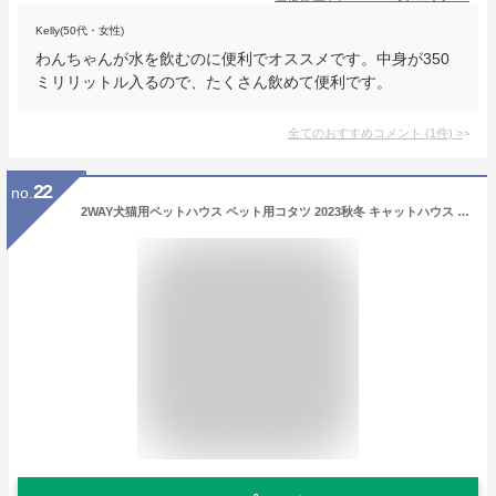
Kelly(50代・女性)
わんちゃんが水を飲むのに便利でオススメです。中身が350
ミリリットル入るので、たくさん飲めて便利です。
全てのおすすめコメント
(
1
件)
>
22
no.
2WAY犬猫用ペットハウス ペット用コタツ 2023秋冬 キャットハウス こたつ 犬猫用ヒーター クッション付き 暖かい ペット用ヒーター ワンちゃん ネコちゃん用おこた 炬燵 あったかグッズ 暖房器具 犬用 猫用 ホットカーペット ベット ドーム型 USB給電式 寒さ対策 かわいい