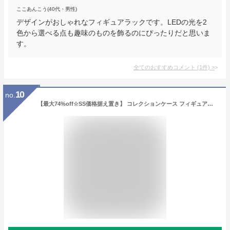
ここあんこう(40代・男性)
デザインがおしゃれなフィギュアラックです。LEDの光を2
色から選べる点も趣味のものを飾るのにぴったりだと思いま
す。
全てのおすすめコメント
(
1
件)
>
10
no.
【最大74%off☆SS価格据え置き】 コレクションケース フィギュアケース ロータイプ コレクションボード ガラスケース アンティーク コレクションラック ローボード 幅140cm 鏡 ガラス ガラス棚 グレー ホワイト 白 ブラウン シンプル おしゃれ リビングボード