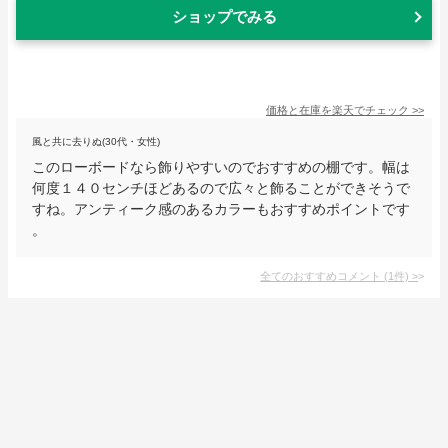
ショップでみる
価格と在庫を
楽天
でチェック
>>
風と共に去りぬ(30代・女性)
このローボードなら飾りやすいのでおすすめの棚です。幅は
何度１４０センチほどあるので広々と飾ることができそうで
すね。アンティーク感のあるカラーもおすすめポイントです
。
全てのおすすめコメント
(
1
件)
>