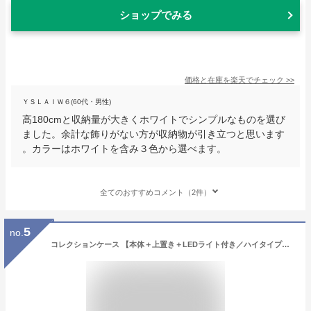
ショップでみる
価格と在庫を
楽天
でチェック
>>
ＹＳＬＡＩＷ６(60代・男性)
高180cmと収納量が大きくホワイトでシンプルなものを選び
ました。余計な飾りがない方が収納物が引き立つと思います
。カラーはホワイトを含み３色から選べます。
全てのおすすめコメント（2件）
5
no.
コレクションケース 【本体＋上置き＋LEDライト付き／ハイタイプ・奥行き29cm】 幅48.5cm palace(パレス) コレクションラック コレクションボード フィギュア ケース 棚 ディスプレイラック ガラス棚 壁面収納 大型 【OG】