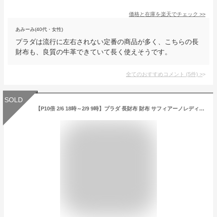
価格と在庫を
楽天
でチェック
>>
あみーみ(40代・女性)
プラダは流行に左右されない定番の商品が多く、こちらの長
財布も、良質の牛革できていて長く使えそうです。
全てのおすすめコメント
(
5
件)
>
SOLD
【P10倍 2/6 18時～2/9 9時】プラダ 長財布 財布 サフィアーノレディース PRADA 1ML506 QWA 一粒万倍日