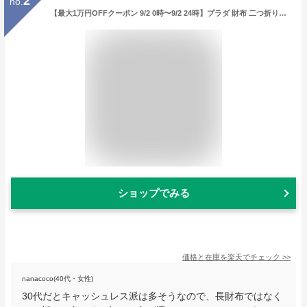
2
no.
【最大1万円OFFクーポン 9/2 0時〜9/2 24時】プラダ 財布 二つ折り財布 サフィアーノ レディース PRADA 1ML018 QWA
ショップでみる
価格と在庫を
楽天
でチェック
>>
nanacoco(40代・女性)
30代だとキャッシュレス派は多そうなので、長財布ではなく