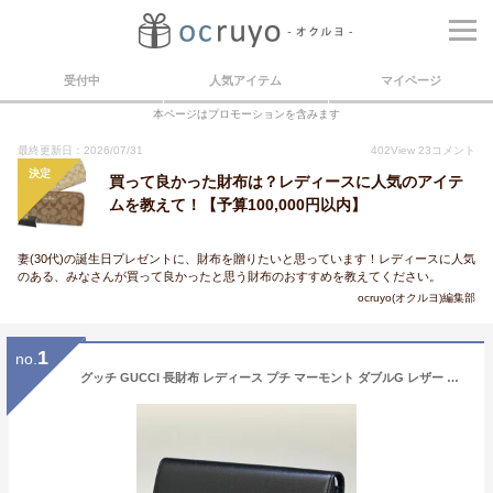
受付中
人気アイテム
マイページ
本ページはプロモーションを含みます
最終更新日：2026/07/31
402
View
23
コメント
決定
買って良かった財布は？レディースに人気のアイテ
ムを教えて！【予算100,000円以内】
妻(30代)の誕生日プレゼントに、財布を贈りたいと思っています！レディースに人気
のある、みなさんが買って良かったと思う財布のおすすめを教えてください。
ocruyo(オクルヨ)編集部
1
no.
グッチ GUCCI 長財布 レディース プチ マーモント ダブルG レザー ブラック 456116 CAO0G 1000 箔押し名入れ可有料 【スペシャルラッピング660円(別売り)】