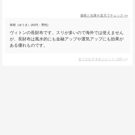
価格と在庫を
楽天
でチェック
>>
有樹（ゆうき）(40代・男性)
ヴィトンの長財布です。スリが多いので海外では使えません
が、長財布は風水的にも金融アップや運気アップにも効果が
ある優れものです。
全てのおすすめコメント
(
1
件)
>