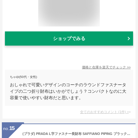
ショップでみる
価格と在庫を
楽天
でチェック
>>
ちゃゆ(50代・女性)
おしゃれで可愛いデザインのコーチのラウンドファスナータ
イプの二つ折り財布はいかがでしょう？コンパクトなのに大
容量で使いやすい財布だと思います。
全てのおすすめコメント
(
1
件)
>
15
no.
(プラダ) PRADA L字ファスナー長財布 SAFFIANO PIPING ブラック 1ML183 2EYC F0N12 [並行輸入品]