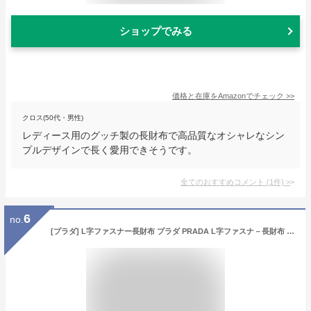
ショップでみる
価格と在庫を
Amazon
でチェック
>>
クロス(50代・男性)
レディース用のグッチ製の長財布で高品質なオシャレなシン
プルデザインで長く愛用できそうです。
全てのおすすめコメント
(
1
件)
>
6
no.
[プラダ] L字ファスナー長財布 プラダ PRADA L字ファスナ－長財布 1ML030 QWA レディース ブラック [並行輸入品]