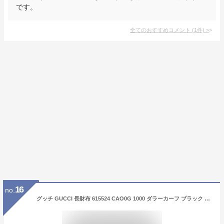
です。
全てのおすすめコメント
(
1
件)
>
16
no.
グッチ GUCCI 長財布 615524 CAO0G 1000 ダラーカーフ ブラック 黒 [並行輸入品]