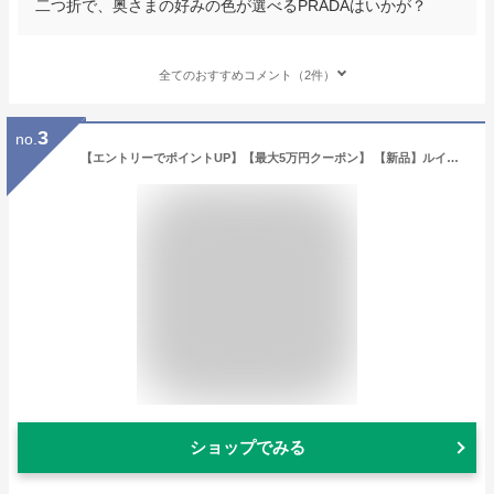
二つ折で、奥さまの好みの色が選べるPRADAはいかが？
全てのおすすめコメント（2件）
3
no.
【エントリーでポイントUP】【最大5万円クーポン】 【新品】ルイヴィトン 長財布 ポルトフォイユ・サラ M62235 モノグラム ローズ・バレリーヌ ヴィトン 財布(42828)
ショップでみる