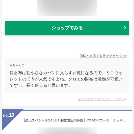
ショップでみる
価格と在庫を
楽天
でチェック
>>
みちゃんこ
長財布は朝小さなカバンに入らず邪魔になるので、ミニウォ
レットのほうが人気ですよね。クロエの財布は装飾が可愛い
ですし、長く使えると思います。
全てのおすすめコメント
(
1
件)
>
10
no.
【楽天スペシャルSALE！個数限定大特価】COACH/コーチ ミッキー コラボ COACH×MICKY 75周年記念限定 アコーディオンジップ アラウンド グラブタン レザー 54000 DKBLK3 【ラッピング無料】【楽ギフ_包装】