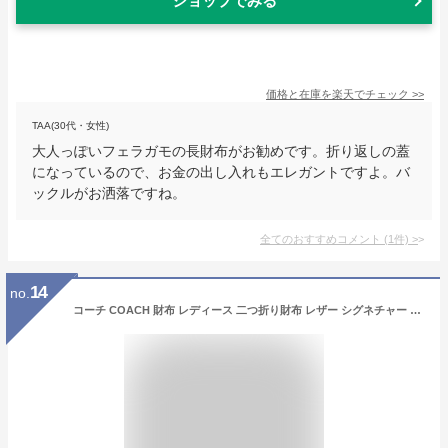
ショップでみる
価格と在庫を
楽天
でチェック
>>
TAA(30代・女性)
大人っぽいフェラガモの長財布がお勧めです。折り返しの蓋
になっているので、お金の出し入れもエレガントですよ。バ
ックルがお洒落ですね。
全てのおすすめコメント
(
1
件)
>
14
no.
コーチ COACH 財布 レディース 二つ折り財布 レザー シグネチャー ラウンドファスナー 【送料無料】 ブランド コーチ正規品販売店 直営アウトレット店より直輸入