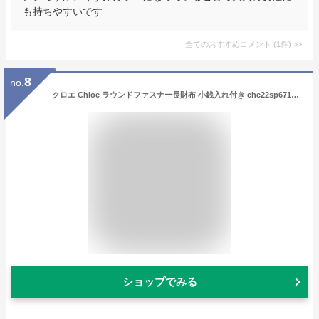
も持ちやすいです
全てのおすすめコメント
(
1
件)
>
8
no.
クロエ Chloe ラウンドファスナー長財布 小銭入れ付き chc22sp671g36 275 softtan MARCIE【あす楽対応_関東】【返品送料無料】
ショップでみる