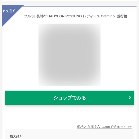
17
no.
[フルラ] 長財布 BABYLON PCY2UNO レディース Cremino [並行輸入品]
ショップでみる
価格と在庫を
Amazon
でチェック
>>
猫大好き