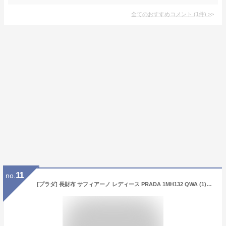
全てのおすすめコメント
(
1
件)
>
11
no.
[プラダ] 長財布 サフィアーノ レディース PRADA 1MH132 QWA (1)NERO(F0002) ブラック [並行輸入品]