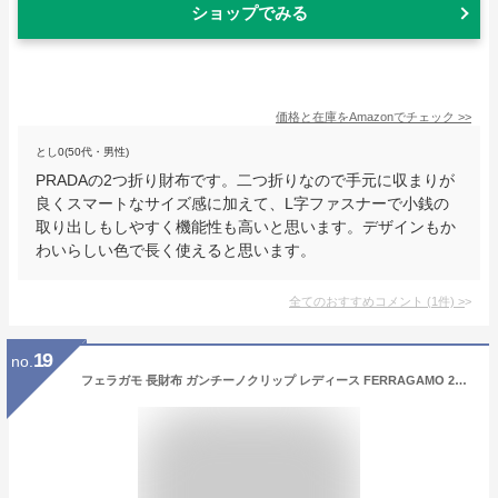
ショップでみる
価格と在庫を
Amazon
でチェック
>>
とし0(50代・男性)
PRADAの2つ折り財布です。二つ折りなので手元に収まりが
良くスマートなサイズ感に加えて、L字ファスナーで小銭の
取り出しもしやすく機能性も高いと思います。デザインもか
わいらしい色で長く使えると思います。
全てのおすすめコメント
(
1
件)
>
19
no.
フェラガモ 長財布 ガンチーノクリップ レディース FERRAGAMO 22D150