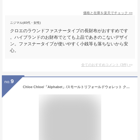
価格と在庫を
楽天
でチェック
>>
ニジマル(40代・女性)
クロエのラウンドファスナータイプの長財布がおすすめです
。ハイブランドのお財布でとても上品であきのこないデザイ
ン。ファスナータイプが使いやすく小銭等も落ちないから安
心。
全てのおすすめコメント
(
3
件)
>
9
no.
Chloe Chloe/「Alphabet」/スモールトリフォールドウォレット クロエ 財布/小物 財布 ピンク【送料無料】