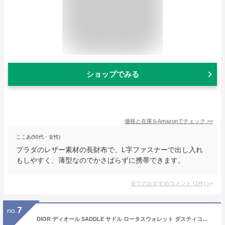
ショップでみる
価格と在庫を
Amazon
でチェック
>>
ここあ(50代・女性)
プラダのレザー素材の長財布で、L字ファスナーで出し入れ
もしやすく、薄型なのでかさばらずに携帯できます。
全てのおすすめコメント
(
1
件)
>
7
no.
DIOR ディオール SADDLE サドル ロータスウォレット ダスティコーラルピンク グレインドカーフスキン 二つ折り財布 D型モチーフ 未使用品