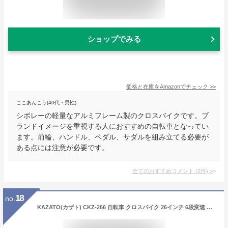
ショップでみる
価格と在庫を
Amazon
でチェック
>>
ここあんこう(40代・男性)
シボレーの軽量なアルミフレーム製のクロスバイクです。ブ
ランドイメージを重視する人におすすめの自転車となってい
ます。前輪、ハンドル、ペダル、サダルを組み立てる必要が
ある点には注意が必要です。
全てのおすすめコメント
(
2
件)
>
18
no.
KAZATO(カザト) CKZ-266 自転車 クロスバイク 26インチ 6段変速 カゴ ライト 鍵 ブラック [リアライトセット]