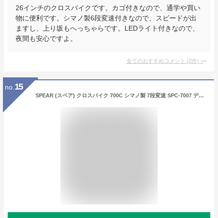
26インチのクロスバイクです。カゴ付きなので、通学や買い
物に便利です。シマノ製6段変速付きなので、スピードが出
ますし、上り坂もへっちゃらです。LEDライト付きなので、
夜間も安心ですよ。
全てのおすすめコメント
(
2
件)
>
15
no.
SPEAR (スペア) クロスバイク 700C シマノ製 7段変速 SPC-7007 ディレーラー Tourney（ターニー）男性 女性 適用身長 160cmI以上 (ブラック/ホワイト)