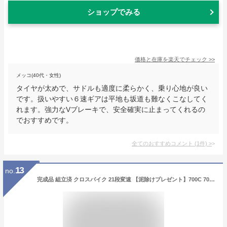
ショップでみる
価格と在庫を
楽天
でチェック
>>
メッコ(40代・女性)
タイヤが太めで、サドルも適度に柔らかく、乗り心地が良い
です。扱いやすい６速ギアは平地も坂道も難なくこなしてく
れます。強力なVブレーキで、安全確実に止まってくれるの
でおすすめです。
全てのおすすめコメント
(
1
件)
>
13
no.
完成品 組立済 クロスバイク 21段変速 【泥除けプレゼント】700C 700×28C 自転車 27インチ相当 軽量 スポーツバイク サイクル 初心者 おしゃれ 女性 男性 通勤 通学 組立済 ネクスタイル NEXTYLE NX-7021-CR