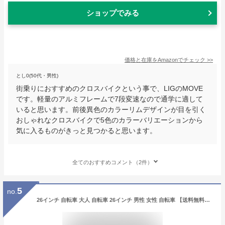
ショップでみる
価格と在庫を
Amazon
でチェック
>>
とし0(50代・男性)
街乗りにおすすめのクロスバイクという事で、LIGのMOVE
です。軽量のアルミフレームで7段変速なので通学に適して
いると思います。前後異色のカラーリムデザインが目を引く
おしゃれなクロスバイクで5色のカラーバリエーションから
気に入るものがきっと見つかると思います。
全てのおすすめコメント（2件）
5
no.
26インチ 自転車 大人 自転車 26インチ 男性 女性 自転車 【送料無料】 クロスバイク 26インチ 自転車 6段変速 カゴ クロスバイク 通勤 通学 【クロスバイク 通勤】 T-MCA266-43- カゴ付き クロスバイク シティクルーザー 700c 自転車 街乗り 白 黒 ベージュ ブルー