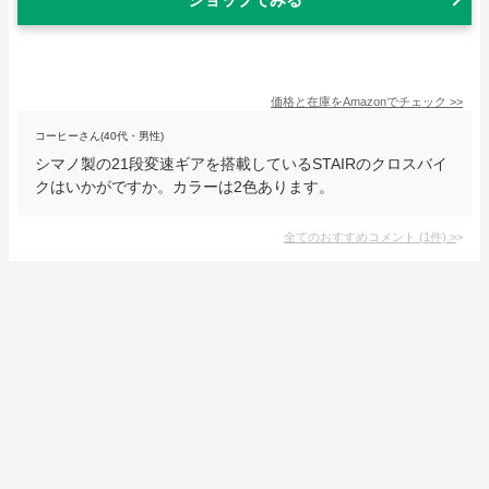
価格と在庫を
Amazon
でチェック
>>
コーヒーさん(40代・男性)
シマノ製の21段変速ギアを搭載しているSTAIRのクロスバイ
クはいかがですか。カラーは2色あります。
全てのおすすめコメント
(
1
件)
>