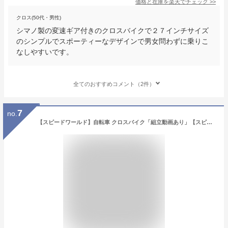
価格と在庫を
楽天
でチェック
>>
クロス(50代・男性)
シマノ製の変速ギア付きのクロスバイクで２７インチサイズ
のシンプルでスポーティーなデザインで男女問わずに乗りこ
なしやすいです。
全てのおすすめコメント（2件）
7
no.
【スピードワールド】自転車 クロスバイク「組立動画あり」【スピードワールド】クロスバイク 26インチ 27インチ シマノ6段変速 自転車 26インチ 軽量 スチールフレーム 初 通勤 通学 大人 泥除け付き ライト付き カギ付き カゴ付き