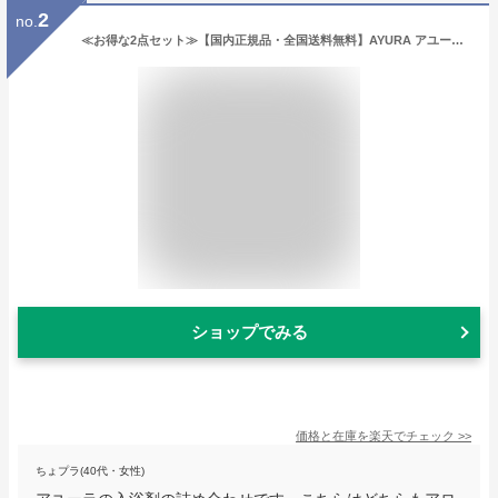
2
no.
≪お得な2点セット≫【国内正規品・全国送料無料】AYURA アユーラ 入浴剤2種セット (メディテーションバスt+ナイトリートバス) 浴用化粧料 各300mL
ショップでみる
価格と在庫を
楽天
でチェック
>>
ちょプラ(40代・女性)