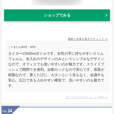
ショップでみる
価格と在庫を
楽天
でチェック
>>
こぐまたん(50代・女性)
タイガーの500mlボトルです。女性の手に持ちやすいスリム
フォルム。名入れのデザインのみというシンプルなデザイン
なので、オフィスでも使いやすいのが魅力です。スライドプ
ッシュで開閉でき便利。自動ロックなので安心です。底面が
樹脂なので、置くたびに、カタンという音もなく、会議中も
安心。広口で氷も入れやすい構造で、洗いやすいのも魅力で
す。
全てのおすすめコメント
(
3
件)
>
14
no.