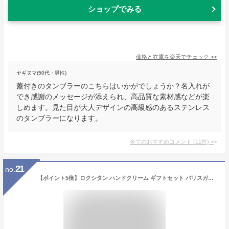
ショップでみる
価格と在庫を
楽天
でチェック
>>
ヤギヌマ(50代・男性)
蓋付きのタンブラーのこちらはいかがでしょうか？名入れが
でき感謝のメッセージが添えられ、高品質な素材感などが楽
しめます。見た目が大人デザインの高級感のあるステンレス
のタンブラーになります。
全てのおすすめコメント
(
11
件)
>
21
no.
【ポイント5倍】ロクシタン ハンドクリーム ギフトセット パリスガールボックス ミニ 10ml 可愛い おしゃれ 映える タオルハンカチ サシェ ラッピング済 送料無料 女性 誕生日 プレゼント 人気 センス良い 贈り物 女友達 退職祝い お礼 上品 大人可愛い 高見え シンプル