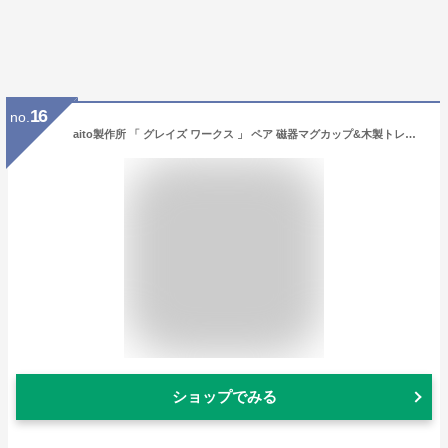
16
no.
aito製作所 「 グレイズ ワークス 」 ペア 磁器マグカップ&木製トレー セット 350ml 美濃焼 日本製 266765
ショップでみる