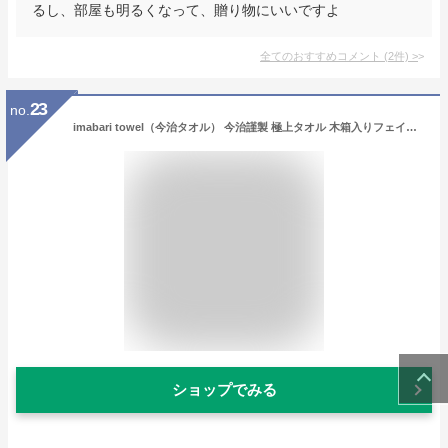
るし、部屋も明るくなって、贈り物にいいですよ
全てのおすすめコメント
(
2
件)
>
23
no.
imabari towel（今治タオル） 今治謹製 極上タオル 木箱入りフェイスタオル2P(GK4052) マルチカラー
ショップでみる