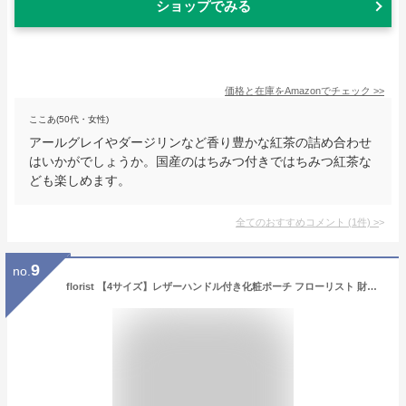
ショップでみる
価格と在庫を
Amazon
でチェック
>>
ここあ(50代・女性)
アールグレイやダージリンなど香り豊かな紅茶の詰め合わせ
はいかがでしょうか。国産のはちみつ付きではちみつ紅茶な
ども楽しめます。
全てのおすすめコメント
(
1
件)
>
9
no.
florist 【4サイズ】レザーハンドル付き化粧ポーチ フローリスト 財布・ポーチ・ケース ポーチ ベージュ ブラック ブラウン ホワイト ピンク パープル ブルー イエロー【送料無料】