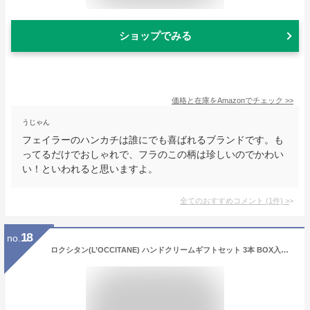
ショップでみる
価格と在庫を
Amazon
でチェック
>>
うじゃん
フェイラーのハンカチは誰にでも喜ばれるブランドです。も
ってるだけでおしゃれで、フラのこの柄は珍しいのでかわい
い！といわれると思いますよ。
全てのおすすめコメント
(
1
件)
>
18
no.
ロクシタン(L’OCCITANE) ハンドクリームギフトセット 3本 BOX入り(シア、ローズ、チェリーブロッサム) 誕生日 プレゼント