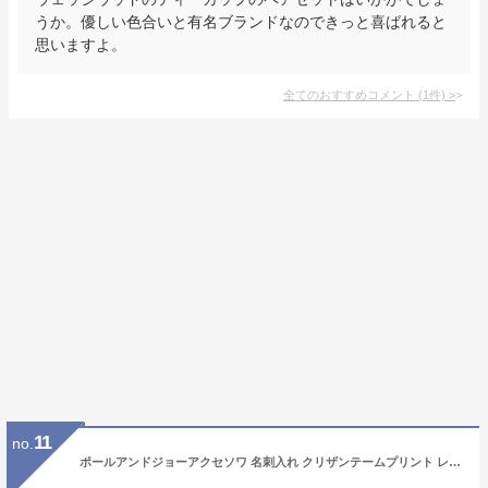
うか。優しい色合いと有名ブランドなのできっと喜ばれると
思いますよ。
全てのおすすめコメント
(
1
件)
>
11
no.
ポールアンドジョーアクセソワ 名刺入れ クリザンテームプリント レディース PJA-W244 ポール＆ジョー PAUL&JOE ACCESSOIRES |