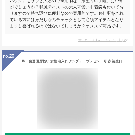
バッグにもサッと入るので実用的な「漆塗りの手鏡」はいか
がでしょうか？和風テイストの大人可愛い巾着袋も付いてお
りますので持ち運びに便利なので実用的です。お仕事をされ
ている方には身だしなみチェックとして必須アイテムとなり
ますし喜ばれるのではないでしょうか？オススメ商品です。
全てのおすすめコメント
(
1
件)
>
20
no.
即日発送 還暦祝い 女性 名入れ タンブラー プレゼント 母 赤 誕生日 【 八福タンブラーセット 350ml 】 保温 保冷 蓋付き おしゃれ 母親 誕生日プレゼント 60代 70代 50代 還暦 古希 紫 喜寿 米寿 傘寿 退職 祝い お祝い 60歳 70歳 義母 祖母 退職祝い 孫から バレンタイン