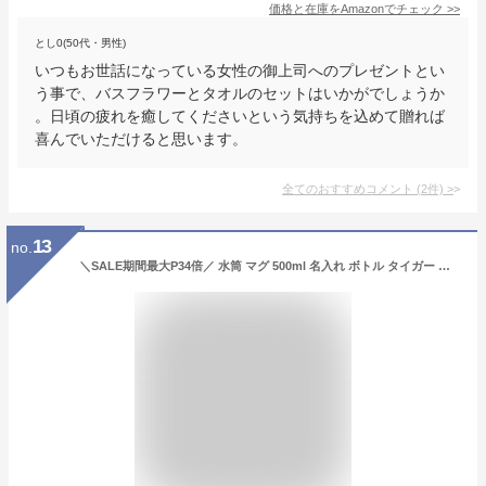
価格と在庫を
Amazon
でチェック
>>
とし0(50代・男性)
いつもお世話になっている女性の御上司へのプレゼントとい
う事で、バスフラワーとタオルのセットはいかがでしょうか
。日頃の疲れを癒してくださいという気持ちを込めて贈れば
喜んでいただけると思います。
全てのおすすめコメント
(
2
件)
>
13
no.
＼SALE期間最大P34倍／ 水筒 マグ 500ml 名入れ ボトル タイガー ステンレスミニボトル サハラマグ 0.50L 全6色 名前 おしゃれ オフィス 会社 大人 女性 マイボトル 軽い 保温 保冷 実用的 雑貨 かわいい お母さん お父さん ワンタッチ