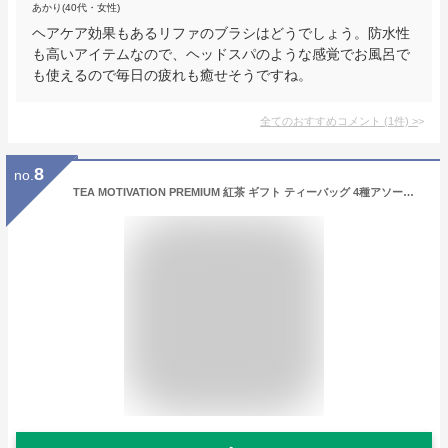
あかり(40代・女性)
ヘアケア効果もあるリファのブラシはどうでしょう。防水性
も高いアイテムなので、ヘッドスパのような感覚でお風呂で
も使えるので毎日の疲れも癒せそうですね。
全てのおすすめコメント
(
1
件)
>
8
no.
TEA MOTIVATION PREMIUM 紅茶 ギフト ティーバッグ 4種アソート アールグレイ ダージリン アッサム ももりんご はちみつ付き 11包入 ギフト包装・手提袋付