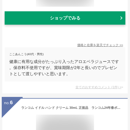
ショップでみる
価格と在庫を
楽天
でチェック
>>
ここあんこう(40代・男性)
健康に有用な成分がたっぷり入ったアロエベラジュースです
。保存料不使用ですが、賞味期限が2年と長いのでプレゼン
トとして渡しやすいと思います。
全てのおすすめコメント
(
1
件)
>
6
no.
ランコム イドル ハンド クリーム 30mL 正規品 ランコム24年春ボディケア、“フローラル香る”「イドル」新作ハンドクリームで潤った手肌へ