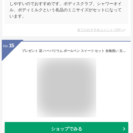
しやすいのでおすすめです。ボディスクラブ、シャワーオイ
ル、ボディミルクという名品のミニサイズがセットになって
います。
全てのおすすめコメント
(
1
件)
>
15
no.
プレゼント 花 ハーバリウム ボールペン スイーツ セット 合格祝い 文房具 プリザーブドフラワー ギフト クッキー 誕生日 結婚祝い 開業祝い 卒業 退職 転職 送別会 還暦 お祝い お礼 記念 インテリア おしゃれ 文房具 ボトルガーデン 焼き菓子 女性 妻 母 義母 祖母 女友達
ショップでみる