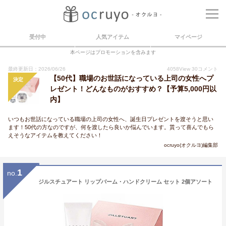
受付中
人気アイテム
マイページ
本ページはプロモーションを含みます
最終更新日：2026/06/26
4058
View
30
コメント
【50代】職場のお世話になっている上司の女性へプ
決定
レゼント！どんなものがおすすめ？【予算5,000円以
内】
いつもお世話になっている職場の上司の女性へ、誕生日プレゼントを渡そうと思い
ます！50代の方なのですが、何を渡したら良いか悩んでいます。貰って喜んでもら
えそうなアイテムを教えてください！
ocruyo(オクルヨ)編集部
1
no.
ジルスチュアート リップバーム・ハンドクリーム セット 2個アソート