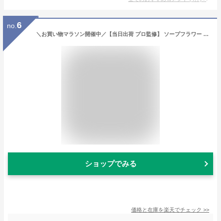
6
no.
＼お買い物マラソン開催中／【当日出荷 プロ監修】 ソープフラワー 花束 ギフト 退職 誕生日 プレゼント 花 発表会 記念日 母の日 敬老の日 フラワーソープ フラワーギフト お祝い 枯れない花 そのまま飾れる 箱 卒業式 成人式 花 結婚祝い フラワー ブーケ Puanela 米寿 古
ショップでみる
価格と在庫を
楽天
でチェック
>>