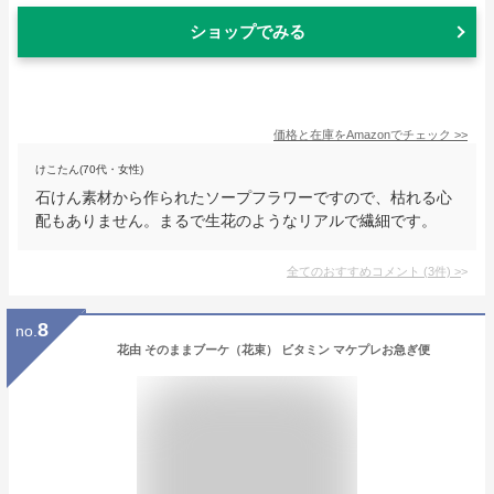
ショップでみる
価格と在庫を
Amazon
でチェック
>>
けこたん(70代・女性)
石けん素材から作られたソープフラワーですので、枯れる心
配もありません。まるで生花のようなリアルで繊細です。
全てのおすすめコメント
(
3
件)
>
8
no.
花由 そのままブーケ（花束） ビタミン マケプレお急ぎ便