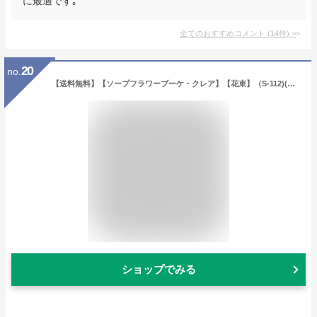
に最適です｡
全てのおすすめコメント
(
14
件)
>
20
no.
【送料無料】【ソープフラワーブーケ・クレア】【花束】（S-112)(誕生日/結婚祝い/出産/御祝/お見舞い/ペット/還暦祝い/フラワーギフト/歓迎/退職/当日配達/即日配達/開店祝/花/シャボンフラワー/石鹸/せっけん/造花/ブーケ/レインボー/卒業/入学/母の日
ショップでみる