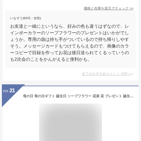
価格と在庫を
楽天
でチェック
>>
いなぞう(60代・女性)
お友達と一緒にというなら、好みの色も違うはずなので、レ
インボーカラーのソープフラワーのプレゼントはいかがでし
ょうか。専用の袋は持ち手がついているので持ち帰りしやす
そう。メッセージカードもつけてもらえるので、画像のカラ
ーコピーで目録を作ってお花は後日送られてくるっていうの
も2次会のことをかんがえると便利かも。
全てのおすすめコメント
(
2
件)
>
21
no.
母の日 母の日ギフト 誕生日 ソープフラワー 花束 花 プレゼント 誕生日プレゼント 卒業式 成人式 卒園式 卒部式 発表会 送別会 謝恩会 生徒 PTA 記念品 卒業 卒業生 先生 先輩 部活 卒業記念 卒園祝い 卒業祝い ソープフラワーギフト 高校 大学 卒園 高校生 小学生 送料無料