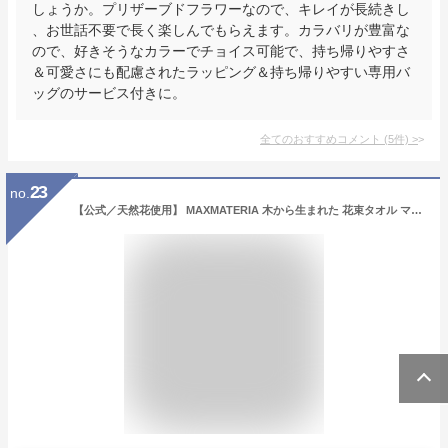
しょうか。プリザーブドフラワーなので、キレイが長続きし
、お世話不要で長く楽しんでもらえます。カラバリが豊富な
ので、好きそうなカラーでチョイス可能で、持ち帰りやすさ
＆可愛さにも配慮されたラッピング＆持ち帰りやすい専用バ
ッグのサービス付きに。
全てのおすすめコメント
(
5
件)
>
23
no.
【公式／天然花使用】 MAXMATERIA 木から生まれた 花束タオル マックスマテリア プレミアムクラス ハンドタオル ◆ FLOWER HAND TOWEL ◆ 誕生日 プレゼント ギフト ブーケ 結婚 女性 フラワー 退職 送別 花束 花