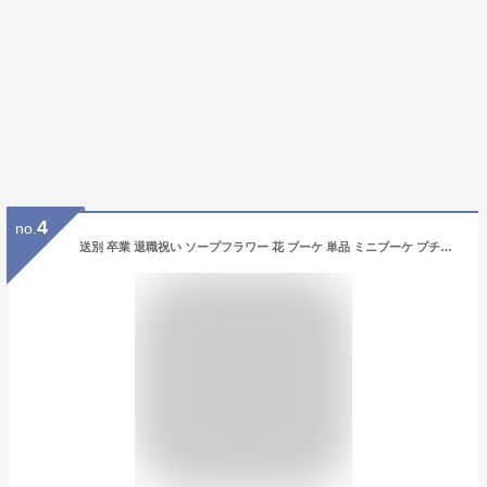
4
no.
送別 卒業 退職祝い ソープフラワー 花 ブーケ 単品 ミニブーケ プチギフト【 ソープフラワーブーケ 】プレゼント 花 おしゃれ かわいい 花束 まとめ買い 送別会 転勤祝い 入学祝い 卒業式 創立記念 記念品 発表会 送料無料 【※名入れ不可】