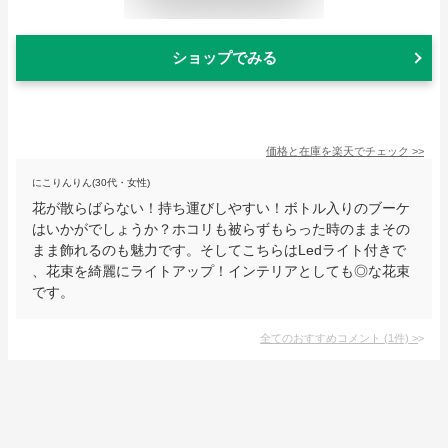
ショップでみる
価格と在庫を
楽天
でチェック
>>
にこりんりん(30代・女性)
花が散らばらない！持ち運びしやすい！ボトル入りのブーケ
はいかがでしょうか？ホコリも被らずもらった時のままその
まま飾れるのも魅力です。そしてこちらはLedライト付きで
、花束を綺麗にライトアップ！インテリアとしても◎な花束
です。
全てのおすすめコメント
(
1
件)
>