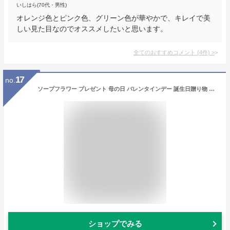
いしはら(70代・男性)
オレンジ色とピンク色、グリーン色が華やかで、キレイで美
しい見た目なのでオススメしたいと思います。
全てのおすすめコメント
(
4
件)
>
17
no.
ソープフラワー プレゼント 母の日 バレンタインデー 誕生日贈り物 手提げ袋付き Kiranic 造花 ブーケ 枯れない花 石鹸花 記念日 開店祝い 結婚祝い お見舞い 敬老の日 ギフト ボックス ピンクバラ メッセージカード付き
ショップでみる