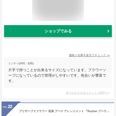
ショップでみる
価格と在庫を
楽天
でチェック
>>
ミンティ(20代・女性)
片手で持つことが出来るサイズになっています。フラワーソ
ープになっているので管理がしやすいです。色合いが豊富で
す。
全てのおすすめコメント
(
28
件)
>
22
no.
プリザーブドフラワー 花束 ブーケ アレンジメント 『Ruplan ブーケ プリザーブドフラワー 花束』 誕生日 結婚祝い 退院 快気祝い 卒業祝い 退職祝い 送別会 内祝い 記念日 周年 母の日 ギフト プレゼント 贈り物 女性 女友達 母 妻 ブリザードフラワー ブリザーブドフラワー