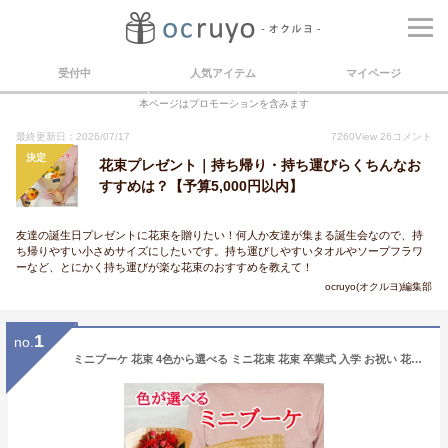
受付中
人気アイテム
マイページ
本ページはプロモーションを含みます
最終更新日：2026/07/17
7260
View
26
コメント
決定
花束プレゼント｜持ち帰り・持ち運びらくちんなお
すすめは？【予算5,000円以内】
友達の誕生日プレゼントに花束を贈りたい！何人か友達が集まる誕生会なので、持
ち帰りやすい小さめサイズにしたいです。持ち運びしやすいタオルやソープフラワ
ーなど、とにかく持ち運びが楽な花束のおすすめを教えて！
ocruyo(オクルヨ)編集部
1
no.
ミニブーケ 花束 4色から選べる ミニ花束 花束 卒業式 入学 お祝い 花束 ブーケ プチギフト ギフト 可愛い 誕生日 プレゼント 女友達 ギフト 送別会 ピアノ発表会 歓迎会 記念品 かわいい 小さな花束 生花 花