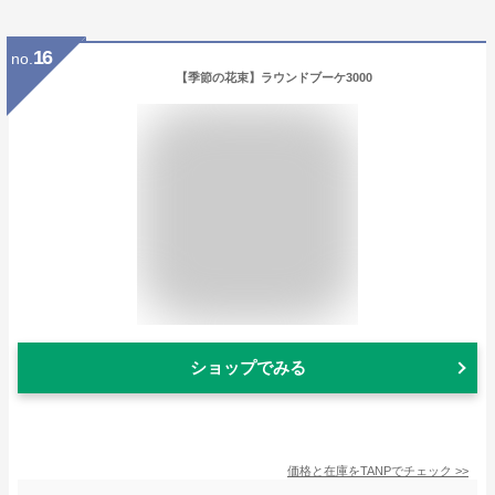
16
no.
【季節の花束】ラウンドブーケ3000
ショップでみる
価格と在庫を
TANP
でチェック
>>