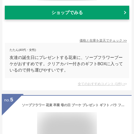
ショップでみる
価格と在庫を
楽天
でチェック
>>
たたん(40代・女性)
友達の誕生日にプレゼントする花束に、ソープフラワーブー
ケがおすすめです。クリアカバー付きのギフトBOXに入って
いるので持ち運びやすいです。
全てのおすすめコメント
(
1
件)
>
5
no.
ソープフラワー 花束 卒業 母の日 ブーケ プレゼント ギフト バラ フラワーソープ アレンジメント 造花 誕生日 発表会 結婚祝い 還暦 お祝い 退職 お見舞い 女性 人気 枯れない お供え お悔やみ ペット 花 送料無料 喜寿 紫 米寿 青 赤 誕プレ 病院 卒業