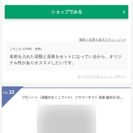
ショップでみる
価格と在庫を
楽天
でチェック
>>
ごろごろう(70代・女性)
名前を入れた花瓶と花束をセットになっているから、オリジ
ナル性がありオススメしたいです。
全てのおすすめコメント
(
1
件)
>
13
no.
プチハート（花瓶付きミニブーケ） フラワーギフト 花束 誕生日 記念日 プレゼント カラフルブーケ