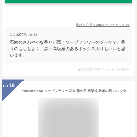
価格と在庫を
Amazon
でチェック
>>
ここあ(50代・女性)
石鹸のさわやかな香りが漂うソープフラワーのブーケで、香
りのもちもよく、黒い高級感のあるボックス入りもいいと思
います。
全てのおすすめコメント
(
12
件)
>
18
no.
HANASPEAK ソープフラワー 花束 母の日 卒業式 敬老の日 バレンタインデー お花 誕生日 プレゼント 女性 人気 フラワーギフト (ピーチ)