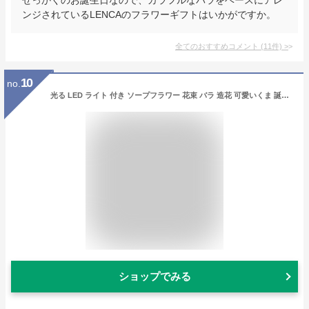
ンジされているLENCAのフラワーギフトはいかがですか。
全てのおすすめコメント
(
11
件)
>
10
no.
光る LED ライト 付き ソープフラワー 花束 バラ 造花 可愛いくま 誕生日 母の日 父の日 敬老の日 母のひプレゼント お祝い 女性 退職祝い 結婚祝い 花 発表会 フラワー ブーケ 石けん あすつく対応（ピンク）
ショップでみる