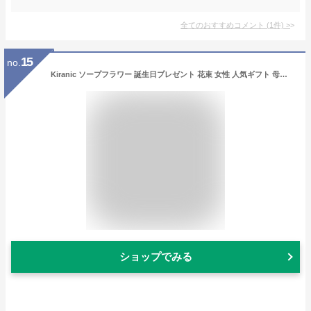
全てのおすすめコメント
(
1
件)
>
15
no.
Kiranic ソープフラワー 誕生日プレゼント 花束 女性 人気ギフト 母の日 お花 造花ブーケ 感謝 シャンパン色のバラ バレンタインデー 枯れない花 還暦 石鹸花 記念日 開店祝い 結婚祝い お見舞い 敬老の日 ギフトボックス付き メッセージカード付き
ショップでみる