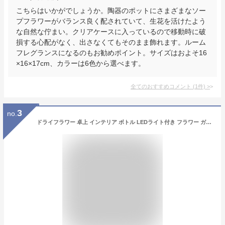
こちらはいかがでしょうか。陶器のポットにさまざまなソー
プフラワーがバランス良く配されていて、生花を活けたよう
な自然な佇まい。クリアケースに入っているので移動時に破
損する心配がなく、出さなくてもそのまま飾れます。ルーム
フレグランスになるのもお勧めポイント。サイズはおよそ16
×16×17cm、カラーは6色から選べます。
全てのおすすめコメント
(
1
件)
>
3
no.
ドライフラワー 卓上 インテリア ボトル LEDライト付き フラワー ガラス瓶 送料無料 誕生日 バースデー 母 お祝い 北欧 ドライ 花束 卒業 入学 新生活 寿 退職 プレゼント ギフト かわいい おしゃれ 祝い お祝い 記念品 送別会 母の日