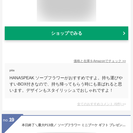
ショップでみる
価格と在庫を
Amazon
でチェック
>>
pita
HANASPEAK ソープフラワーがおすすめですよ。持ち運びや
すいBOX付きなので、持ち帰ってもらう時にも喜ばれると思
います。デザインもスタイリッシュでおしゃれですよ！
全てのおすすめコメント
(
6
件)
>
19
no.
本日終了＼最大P13倍／ ソープフラワー ミニブーケ ギフト プレゼント 花束 フラワーブーケ アロマ お花 花 バラ 薔薇 ピンク レッド ブルー パープル 赤 ギフトセット ギフトカード メッセージカード 母の日 早割