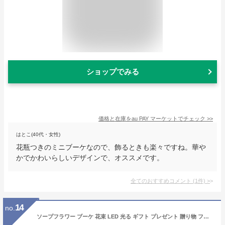
ショップでみる
価格と在庫を
au PAY マーケット
でチェック
>>
はとこ(40代・女性)
花瓶つきのミニブーケなので、飾るときも楽々ですね。華や
かでかわいらしいデザインで、オススメです。
全てのおすすめコメント
(
1
件)
>
14
no.
ソープフラワー ブーケ 花束 LED 光る ギフト プレゼント 贈り物 フラワーギフト バラ 造花 枯れない花 誕生日 母の日 敬老の日 記念日 お祝い 9輪のバラ メッセージカード付き 紙袋付き (ピンク)