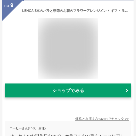
9
no.
LENCA 5本のバラと季節のお花のフラワーアレンジメント ギフト 生花 切り花 花材おまかせ お祝い 誕生日祝い 結婚記念日 プレゼント 【薔薇の天然精油であけた瞬間香る香り加工付き】 ミックス (Mサイズ, ピンク系)
ショップでみる
価格と在庫を
Amazon
でチェック
>>
コーヒーさん(40代・男性)
せっかくのお誕生日なので、カラフルなバラをベースにアレ