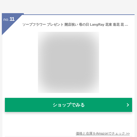
11
no.
ソープフラワー プレゼント 開店祝い 母の日 LangRay 花束 造花 花 ギフト 石鹼花 石鹼フラワー 贈り物 ギフト 敬老の日 開店祝い 誕生日 記念日 お見舞い 感謝 お礼 ギフトボックス（レッド）
ショップでみる
価格と在庫を
Amazon
でチェック
>>