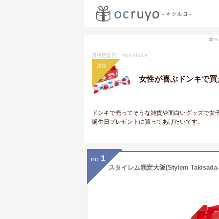
本ペ
最終更新日：2026/05/08
決定
女性が喜ぶドンキで買
ドンキで売ってそうな雑貨や面白いグッズで女
誕生日プレゼントに買ってあげたいです。
1
no.