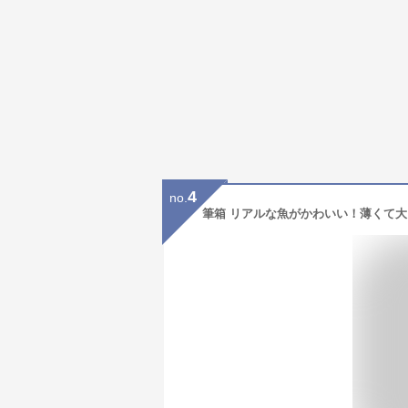
4
no.