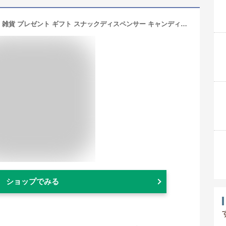
【MAX2000円OFFクーポン】おもしろ 雑貨 プレゼント ギフト スナックディスペンサー キャンディーディスペンサー snack dispenser おもしろ雑貨 グッズ 輸入雑貨 レッド ホワイト ブルー ギフト プレゼント
ショップでみる