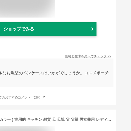
ショップでみる
価格と在庫を
楽天
でチェック
>>
ルなお魚型のペンケースはいかがでしょうか。コスメポーチ
てのおすすめコメント（2件）
エプロン ( 私、失敗しますので 選べるカラー ) 実用的 キッチン 雑貨 母 母親 父 父親 男女兼用 レディース メンズ プレゼント ギフト おもしろ しゃれもん 母の日