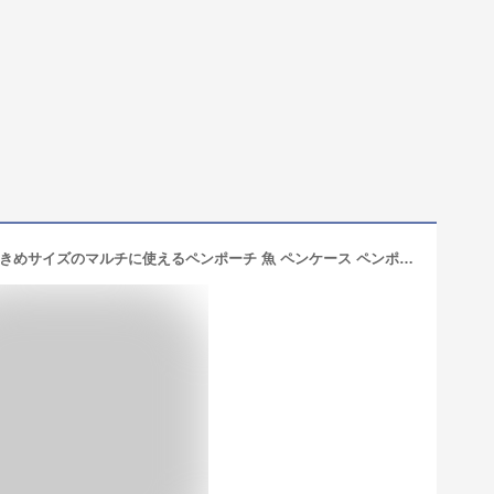
筆箱 リアルな魚がかわいい！薄くて大きめサイズのマルチに使えるペンポーチ 魚 ペンケース ペンポーチ ポーチ リアル おもしろ ユニーク デザイン 小物入れ 文房具 フィッシュ 雑貨 [LG-PENCASE-FISH]