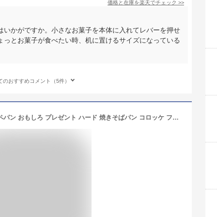
価格と在庫を
楽天
でチェック
>>
はいかがですか。小さなお菓子を本体に入れてレバーを押せ
ょっとお菓子が食べたい時、机に置けるサイズになっている
てのおすすめコメント（5件）
メガネケース かわいい 惣菜パン コッペパン おもしろ プレゼント ハード 焼きそばパン コロッケ フルーツ タマゴ ホットドック パン 眼鏡ケース おしゃれ レディース メンズ キッズ 眼鏡 めがね サングラス 食べ物 食品サンプル 面白 子供 小物 雑貨 文房具