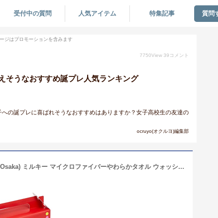
受付中の質問
人気アイテム
特集記事
質問
ージはプロモーションを含みます
7750
View
39
コメント
えそうなおすすめ誕プレ人気ランキング
子への誕プレに喜ばれそうなおすすめはありますか？女子高校生の友達の
ocruyo(オクルヨ)編集部
スタイレム瀧定大阪(Stylem Takisada-Osaka) ミルキー マイクロファイバーやわらかタオル ウォッシュタオル PK1051