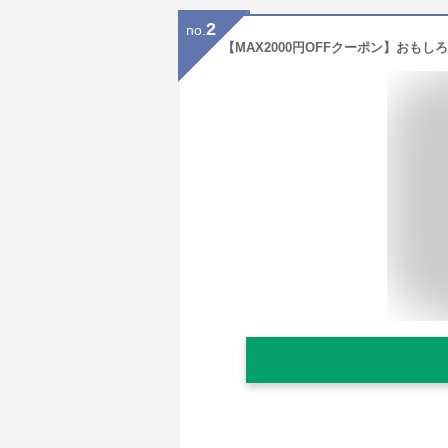
2
no.