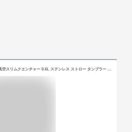
送料無料 STANLEY スタンレー H2.0 真空スリムクエンチャー 0.6L ステンレス ストロー タンブラー 600ml 保冷 水筒 アウトドア オフィス 日本正規品 2024春夏新色