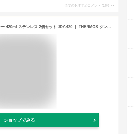
全てのおすすめコメント
(
1
件)
>
サーモス 食洗機対応 真空断熱タンブラー 420ml ステンレス 2個セット JDY-420 ｜ THERMOS タンブラー ペア セット ステンレス 魔法瓶 シンプル 保温 保冷 ビアグラス コップ 晩酌
ショップでみる