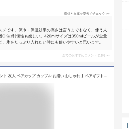
価格と在庫を
楽天
でチェック
>>
スメです。保冷・保温効果の高さは言うまでもなく、使う人
Kの利便性も嬉しい。420mlサイズは350mlビールが全量
ど、氷をたっぷり入れたい時にも使いやすいと思います。
全てのおすすめコメント
(
1
件)
>
【 名入れ タンブラー 結婚祝い プレゼント 友人 ペアカップ カップル お揃い おしゃれ 】ペアギフトセット モダンステンレスタンブラーTW［モノトーン］550ml【 結婚記念日 記念日 両親夫婦 旦那 妻 名前入り 友人 真空断熱 保冷保温 還暦祝い 】