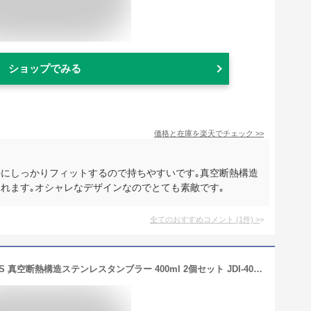
ショップでみる
価格と在庫を
楽天
でチェック
>>
手にしっかりフィットするので持ちやすいです｡真空断熱構造
れます｡オシャレなデザインなのでとても素敵です｡
全てのおすすめコメント
(
1
件)
>
タンブラー 名入れ サーモス THERMOS 真空断熱構造ステンレスタンブラー 400ml 2個セット JDI-400 （保冷保温 魔法瓶構造 二重構造 名入れタンブラー 名入れカップ ペアタンブラー ） プレゼント 即日可 アウトドア