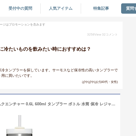
受付中の質問
人気アイテム
特集記事
質問
ージはプロモーションを含みます
3258
View
32
コメント
に冷たいものを飲みたい時におすすめは？
保冷タンブラーを探しています。サーモスなど保冷性の高いタンブラーで
ト用に買いたいです。
ぱやぱやはげ(40代・女性)
スタンレー STANLEY H2.0 真空スリムクエンチャー 0.6L 600ml タンブラー ボトル 水筒 保冷 レジャー おしゃれ アウトドア 蓋付き ストロー付き 携帯 キャンプ ドライブ お出掛け 1010826