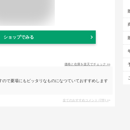
ショップでみる
価格と在庫を
楽天
でチェック
>>
すので夏場にもピッタリなものになつていておすすめします
全てのおすすめコメント
(
7
件)
>