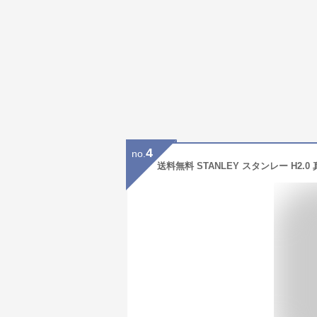
4
no.