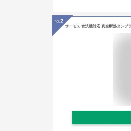
2
no.