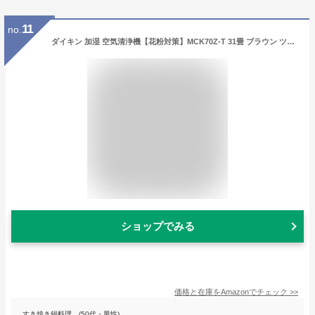
11
no.
ダイキン 加湿 空気清浄機【花粉対策】MCK70Z-T 31畳 ブラウン ツインストリーマ 静音設計 強力吸引 壁際設置 お手入れ簡単 省エネ スマホ操作 ウイルス ハウスダスト PM2.5 脱臭
ショップでみる
価格と在庫を
Amazon
でチェック
>>
すき焼き鍋料理 (50代・男性)