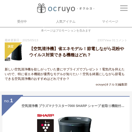
受付中
人気アイテム
マイページ
本ページはプロモーションを含みます
最終更新日：2025/05/13
2337
View
31
コメント
決定
【空気清浄機】省エネモデル！節電しながら花粉や
ウイルス対策できる機種はどれ？
新しい空気清浄機を欲しがっていた妻にサプライズでプレゼント！電気代を抑えた
いので、特に省エネ機能が優秀なモデルが知りたい！空気を綺麗にしながら節電も
できる空気清浄機のおすすめはどれですか？
ocruyo(オクルヨ)編集部
1
no.
空気清浄機 プラズマクラスター7000 SHARP シャープ 蚊取り機能付き空気清浄機 2021年モデル 〜23畳 蚊採り コバエ PM2.5 寝室 リビング 洗浄 赤ちゃん HEPA 脱臭 抗菌 防カビ ニオイ 省エネ 静音 FU-PK50-B 【あす楽対応】