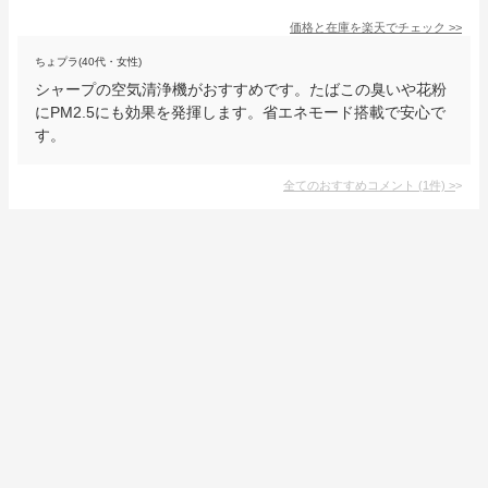
価格と在庫を
楽天
でチェック
>>
ちょプラ(40代・女性)
シャープの空気清浄機がおすすめです。たばこの臭いや花粉
にPM2.5にも効果を発揮します。省エネモード搭載で安心で
す。
全てのおすすめコメント
(
1
件)
>