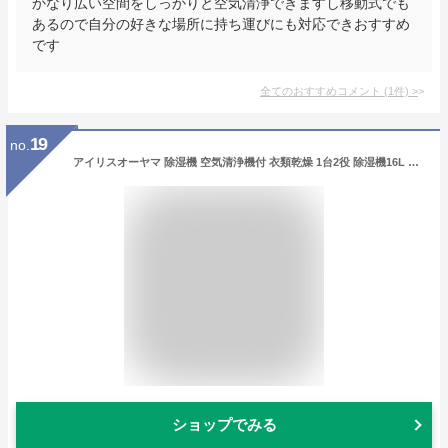
かなり広い空間をしっかりと空気清浄できますし移動式でも
あるので自分の好きな場所に持ち運びにも対応できおすすめ
です
全てのおすすめコメント
(
1
件)
>
19
no.
アイリスオーヤマ 除湿機 空気清浄機付 衣類乾燥 1台2役 除湿機16L コンプレッサー式 IJCP-J160
ショップでみる