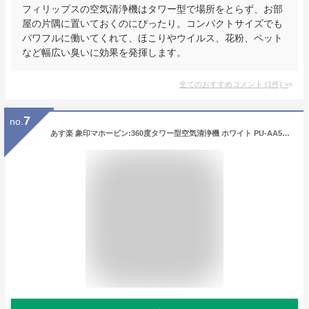
フィリップスの空気清浄機はタワー型で場所をとらず、お部
屋の片隅に置いておくのにぴったり。コンパクトサイズでも
パワフルに働いてくれて、ほこりやウイルス、花粉、ペット
など幅広い臭いに効果を発揮します。
全てのおすすめコメント
(
1
件)
>
7
no.
あす楽 象印マホービン:360度タワー型空気清浄機 ホワイト PU-AA50-WA 簡単 リビング 病院 学校 静か 省エネ DCモーター 吸引 象印マホービン360度 タワー型 空気清浄機 （最大24畳・大風量） 空気清浄器 静音 省エネ