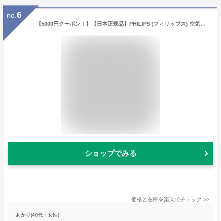
6
no.
【5000円クーポン！】【日本正規品】PHILIPS (フィリップス) 空気清浄機 AC1715 HEPA フィルター 0.003μmまで浄化 48畳対応 強力浄化 スマートディスプレイ搭載 アプリ制御 ほこり 細菌 ウイルス 花粉 ペットの毛 脱臭（1000iシリーズ）
ショップでみる
価格と在庫を
楽天
でチェック
>>
あかり(40代・女性)