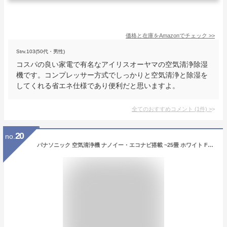
価格と在庫を
Amazon
でチェック
>>
Strv.103(50代・男性)
コスパの良い家電で有名なアイリスオーヤマの空気清浄除湿
機です。コンプレッサー方式でしっかりと空気清浄と除湿を
してくれる省エネ仕様であり便利だと思いますよ。
全てのおすすめコメント
(
1
件)
>
20
no.
パナソニック 空気清浄機 ナノイー・エコナビ搭載 ~25畳 ホワイト F-PXT55-W