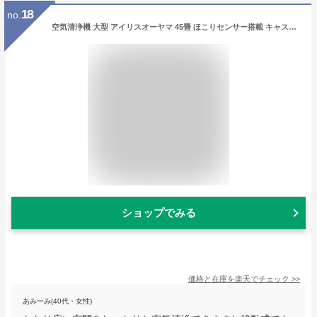
18
no.
空気清浄機 大型 アイリスオーヤマ 45畳 ほこりセンサー搭載 キャスター付き 静音 業務用 工事不要 花粉対策 PM2.5 黄砂 ハウスダスト ペット たばこ カビ 集塵 脱臭 空気清浄器 オフィス 会議室 省エネ おしゃれ 加湿なし IAP-A110-W 送料無料
ショップでみる
価格と在庫を
楽天
でチェック
>>
あみーみ(40代・女性)