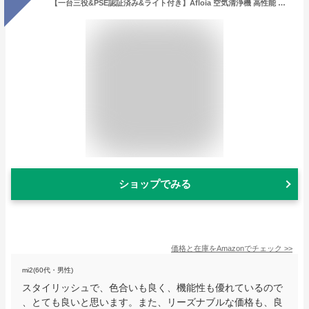
【一台三役&PSE認証済み&ライト付き】Afloia 空気清浄機 高性能 小型 20畳対応 花粉対策 除菌 脱臭 集じん タバコ/ペット/カビ取り/ほこり/PM2.5/ハウスダスト除去 3段風量設定 タイム切れモード対応 ナイトライト付き 軽量 省エネ 静音卓上 持ち運び
ショップでみる
価格と在庫を
Amazon
でチェック
>>
mi2(60代・男性)
スタイリッシュで、色合いも良く、機能性も優れているので
、とても良いと思います。また、リーズナブルな価格も、良