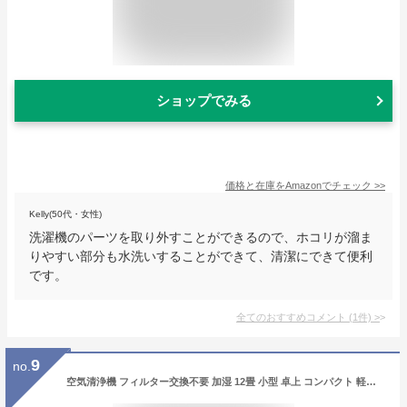
ショップでみる
価格と在庫を
Amazon
でチェック
>>
Kelly(50代・女性)
洗濯機のパーツを取り外すことができるので、ホコリが溜ま
りやすい部分も水洗いすることができて、清潔にできて便利
です。
全てのおすすめコメント
(
1
件)
>
9
no.
空気清浄機 フィルター交換不要 加湿 12畳 小型 卓上 コンパクト 軽量 静音 おしゃれ お手入れ簡単 ペット 子ども ハウスダスト 花粉 PM2.5 コロナ対策 一人暮らし 空気清浄器 省エネ フィルターレス アロマ対応 寝室 脱臭 タバコ トイレ ホワイト 白