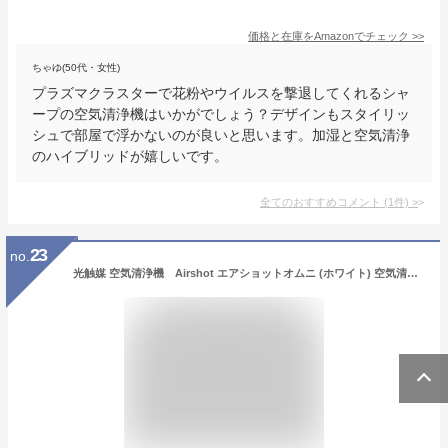
価格と在庫を
Amazon
でチェック
>>
ちゃゆ(50代・女性)
プラズマクラスターで花粉やウイルスを撃退してくれるシャ
ープの空気清浄機はいかがでしょう？デザインもスタイリッ
シュで部屋で浮かないのが良いと思います。加湿と空気清浄
のハイブリッドが嬉しいです。
全てのおすすめコメント
(
1
件)
>
23
no.
光触媒 空気清浄機 Airshot エアショットオムニ (ホワイト) 空気清浄機 9畳 除菌 花粉 花粉症対策 コンパクト タバコ 小型 空気清浄器 ペット用 たばこ用 タバコ清浄機 ホコリ取り 空気脱臭機 イオン発生 静音 省エネ フィルター付 ギフト