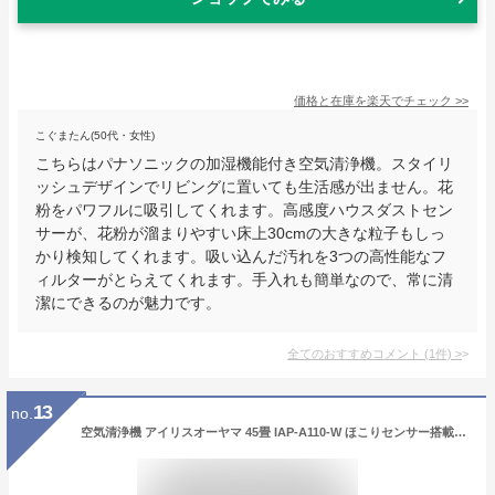
価格と在庫を
楽天
でチェック
>>
こぐまたん(50代・女性)
こちらはパナソニックの加湿機能付き空気清浄機。スタイリ
ッシュデザインでリビングに置いても生活感が出ません。花
粉をパワフルに吸引してくれます。高感度ハウスダストセン
サーが、花粉が溜まりやすい床上30cmの大きな粒子もしっ
かり検知してくれます。吸い込んだ汚れを3つの高性能なフ
ィルターがとらえてくれます。手入れも簡単なので、常に清
潔にできるのが魅力です。
全てのおすすめコメント
(
1
件)
>
13
no.
空気清浄機 アイリスオーヤマ 45畳 IAP-A110-W ほこりセンサー搭載 キャスター付 空気清浄器 静音 業務用 工事不要 空気清浄 花粉対策 PM2.5 黄砂 ハウスダスト ペット たばこ カビ 集塵 脱臭 空気清浄器 オフィス 会議室 省エネ おしゃれ