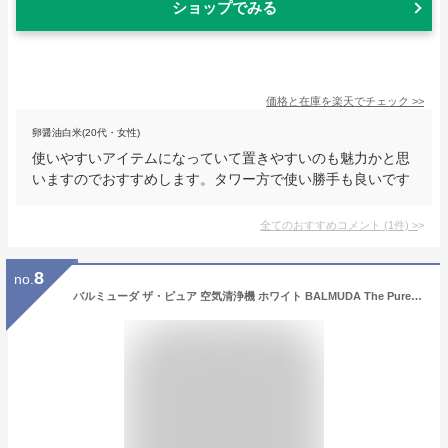
ショップでみる
価格と在庫を
楽天
でチェック
>>
卵醤油白米(20代・女性)
使いやすいアイテムになっていて置きやすいのも魅力かと思
いますのでおすすめします。タワー方で使い勝手も良いです
全てのおすすめコメント
(
1
件)
>
8
no.
バルミューダ ザ・ピュア 空気清浄機 ホワイト BALMUDA The Pure A01A-WH