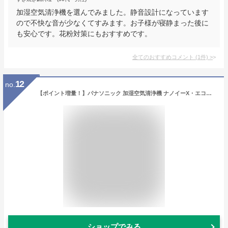
加湿空気清浄機を選んでみました。静音設計になっています
ので不快な音が少なくてすみます。お子様が寝静まった後に
も安心です。花粉対策にもおすすめです。
全てのおすすめコメント
(
1
件)
>
12
no.
【ポイント増量！】パナソニック 加湿空気清浄機 ナノイーX・エコナビ搭載 ~31畳 木目調 F-VXT70-TM 抗菌 脱臭 ウイルス ホコリ 加湿 空気清浄機 寝室 新生活 花粉対策 ほこり 寝室 加湿器 新生活
ショップでみる