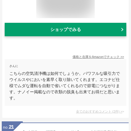
ショップでみる
価格と在庫を
Amazon
でチェック
>>
さんに
こちらの空気清浄機は如何でしょうか。パワフルな吸引力で
ウイルスやにおいを素早く取り除いてくれます。エコナビ仕
様でムダな運転を自動で省いてくれるので節電につながりま
す。ナノイー掲載なので衣類の脱臭も出来てお得だと思いま
す。
全てのおすすめコメント
(
2
件)
>
21
no.