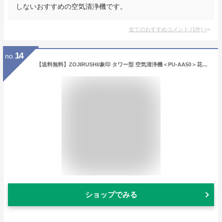
しないおすすめの空気清浄機です。
全てのおすすめコメント
(
1
件)
>
14
no.
【送料無料】ZOJIRUSHI/象印 タワー型 空気清浄機＜PU-AA50＞花粉対策製品認証*低騒音*浮遊ウイルス・カビ・細菌抑制*省エネ設計*4面一体*除菌・脱臭・静電フィルター
ショップでみる