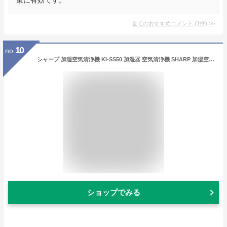
全てのおすすめコメント
(
1
件)
>
10
no.
シャープ 加湿空気清浄機 KI-SS50 加湿器 空気清浄機 SHARP 加湿空清 プラズマクラスター 花粉 脱臭 臭い 対策 タバコ PM2.5 うるおい 乾燥対策 センサー フィルター リビング ダイニング 浄化 低騒音 抗菌 防カビ 節電
ショップでみる