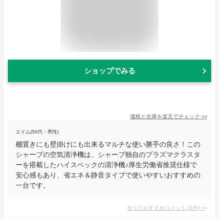
ショップでみる
価格と在庫を
楽天
でチェック
>>
エイム(50代・男性)
棚置きにも壁掛けにも出来るマルチな使い勝手の良さ！この
シャープの空気清浄機は、シャープ独自のプラズマクラスタ
ーを搭載したハイスペックの清浄機♪厚生労働省推奨仕様で
安心感もあり、省エネ＆静音タイプで使いやすいおすすめの
一台です。
全てのおすすめコメント
(
1
件)
>