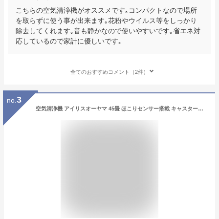
こちらの空気清浄機がオススメです｡コンパクトなので場所
を取らずに使う事が出来ます｡花粉やウイルス等をしっかり
除去してくれます｡音も静かなので使いやすいです｡省エネ対
応しているので家計に優しいです｡
全てのおすすめコメント（2件）
3
no.
空気清浄機 アイリスオーヤマ 45畳 ほこりセンサー搭載 キャスター付 空気清浄器 静音 業務用 工事不要 空気清浄 花粉対策 PM2.5 黄砂 ハウスダスト ペット たばこ カビ 集塵 脱臭 空気清浄器 オフィス 会議室 省エネ おしゃれ IAP-A110-W 送料無料 あす楽