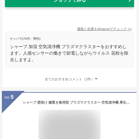
価格と在庫を
Amazon
でチェック
>>
ケンバラ(70代・男性)
シャープ 加湿 空気清浄機 プラズマクラスターをおすすめし
ます。人感センサーの働きで節電しながらウイルス 花粉を除
去しますよ。
全てのおすすめコメント（2件）
5
no.
シャープ 壁掛け 棚置き兼用型 プラズマクラスター 空気清浄機 厚生労働省推奨仕様 風向き変更可 省エネ 静音 約25立方m 約15畳 FU-MK500-W 送料無料