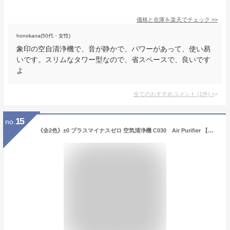
価格と在庫を
楽天
でチェック
>>
honokana(50代・女性)
象印の空自清浄機で、音が静かで、パワーがあって、使い易
いです。スリムなタワー型なので、省スペースで、良いです
よ
全てのおすすめコメント
(
1
件)
>
15
no.
《全2色》±0 プラスマイナスゼロ 空気清浄機 C030 Air Purifier 【省スペース デザイン家電 プラマイゼロ 技術革新 家電芸人 消費電力 エコ 省エネ 北欧 リビング 寝室 ベッドルーム 玄関 居間 ダイニング】