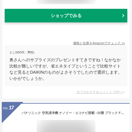
ショップでみる
価格と在庫を
Amazon
でチェック
>>
とし0(50代・男性)
奥さんへのサプライズのプレゼントすてきですね！なかなか
比較が難しいですが、省エネタイプということで比較サイト
など見るとDAIKINのものがよさそうでしたので選択します。
いかがでしょうか。
全てのおすすめコメント
(
1
件)
>
17
no.
パナソニック 空気清浄機 ナノイー・エコナビ搭載 ~25畳 ブラック F-PXT55-K