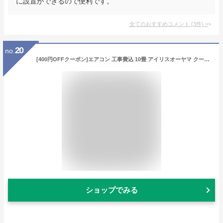
に設置ができるので便利です。
全てのおすすめコメント
(
3
件)
>
20
no.
[400円OFFクーポン]エアコン 工事費込 10畳 アイリスオーヤマ クーラー 温度表示 左右自動ルーバー搭載 内部クリーン 主に10畳用 冷暖房エアコン 2.8kW 冷房 暖房 除湿 ドライ 送風 衣類乾燥 新品 単相100V対応 ルームエアコン IHF-2805G IHR-2805G【工事込】
ショップでみる