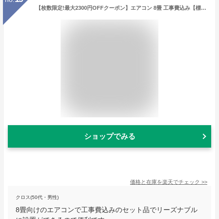
【枚数限定!最大2300円OFFクーポン】エアコン 8畳 工事費込み【標準設置工事セット】国内メーカー ダイキン DAIKIN シャープ SHARP 日立 GENERAL 三菱重工 東芝 TOSHIBA Panasonic パナソニック 工事費込 工事込み 工事込100V対応 エクプラ特選【楽天リフォーム認定商品】
ショップでみる
価格と在庫を
楽天
でチェック
>>
クロス(50代・男性)
8畳向けのエアコンで工事費込みのセット品でリーズナブル