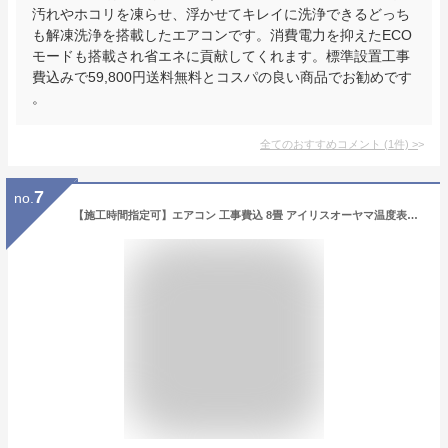
汚れやホコリを凍らせ、浮かせてキレイに洗浄できるどっち
も解凍洗浄を搭載したエアコンです。消費電力を抑えたECO
モードも搭載され省エネに貢献してくれます。標準設置工事
費込みで59,800円送料無料とコスパの良い商品でお勧めです
。
全てのおすすめコメント
(
1
件)
>
7
no.
【施工時間指定可】エアコン 工事費込 8畳 アイリスオーヤマ温度表示 左右自動ルーバー搭載 主に8畳用 クーラー 静音 冷暖房エアコン 2.5kw 冷房 暖房 除湿 ドライ 送風 衣類乾燥 静音 スタンダード タイマー付 新品 IHF-2506G 【工事込】 【NX】