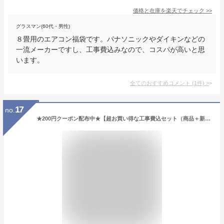
価格と在庫を
楽天
でチェック
>>
グラスマン(60代・男性)
８畳用のエアコン福袋です。パナソニックやダイキンなどの
一流メーカーですし、工事費込みなので、コスパが高いと思
います。
全てのおすすめコメント
(
1
件)
>
17
no.
★200円クーポン配布中★【超お買い得な工事費込セット（商品＋新規標準工事）】ダイキン■S25YTES-W■ 2021年モデル【-ストリーマ-Eシリーズ】[主に8畳用][170]