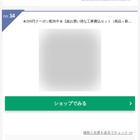
14
no.
★200円クーポン配布中★【超お買い得な工事費込セット（商品＋新規標準工事）】【送料無料(エリア限定)】ダイキン■S25YTCXS-W■(AN25YCS同等品) 2021年モデル【CXシリーズ】[主に8畳用][170]
ショップでみる
価格と在庫を
楽天
でチェック
>>