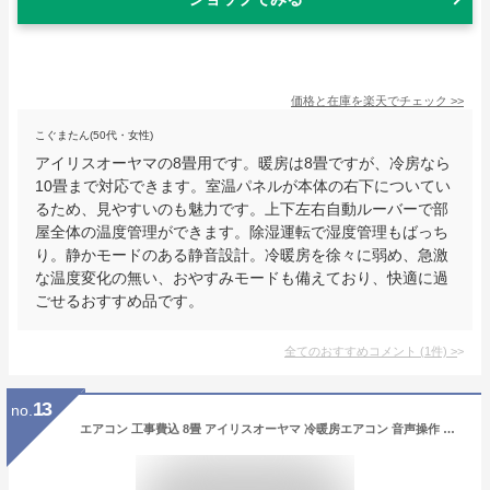
価格と在庫を
楽天
でチェック
>>
こぐまたん(50代・女性)
アイリスオーヤマの8畳用です。暖房は8畳ですが、冷房なら
10畳まで対応できます。室温パネルが本体の右下についてい
るため、見やすいのも魅力です。上下左右自動ルーバーで部
屋全体の温度管理ができます。除湿運転で湿度管理もばっち
り。静かモードのある静音設計。冷暖房を徐々に弱め、急激
な温度変化の無い、おやすみモードも備えており、快適に過
ごせるおすすめ品です。
全てのおすすめコメント
(
1
件)
>
13
no.
エアコン 工事費込 8畳 アイリスオーヤマ 冷暖房エアコン 音声操作 温度表示 左右自動ルーバー搭載 主に8畳用 クーラー 静音 2.8kW 冷房 暖房 除湿 みはりくんドライ 送風 衣類乾燥 静音 タイマー付 新品 IAF-2806GV【工事込】