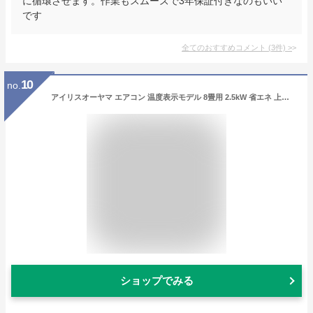
に循環させます。作業もスムーズで3年保証付きなのもいい
です
全てのおすすめコメント
(
3
件)
>
10
no.
アイリスオーヤマ エアコン 温度表示モデル 8畳用 2.5kW 省エネ 上下左右自動ルーバー搭載 内部クリーン LED温度表示 本体 室外機 リモコンセット IHF-2506G ホワイト
ショップでみる