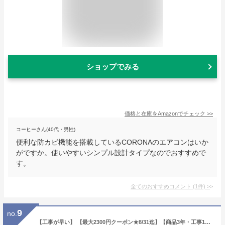
ショップでみる
価格と在庫を
Amazon
でチェック
>>
コーヒーさん(40代・男性)
便利な防カビ機能を搭載しているCORONAのエアコンはいか
がですか。使いやすいシンプル設計タイプなのでおすすめで
す。
全てのおすすめコメント
(
1
件)
>
9
no.
【工事が早い】 【最大2300円クーポン★8/31迄】【商品3年・工事10年保証】【工事費込セット（商品＋基本工事）】 [AIRCON-08-AR] エアコン福袋 ジュプロ 当店オリジナル人気 ルームエアコン 冷房/暖房：8畳程度 プラズマクラスター付き クーラー 【楽天リフォーム認定商品】