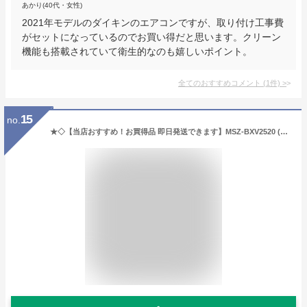
あかり(40代・女性)
2021年モデルのダイキンのエアコンですが、取り付け工事費
がセットになっているのでお買い得だと思います。クリーン
機能も搭載されていて衛生的なのも嬉しいポイント。
全てのおすすめコメント
(
1
件)
>
15
no.
★◇【当店おすすめ！お買得品 即日発送できます】MSZ-BXV2520 (おもに8畳用)ルームエアコン 三菱電機霧ヶ峰 BXVシリーズ 2020年モデル単相100V 室内電源 住宅設備用 取付工事費別途