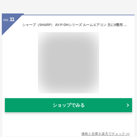
11
no.
シャープ（SHARP） AY-P-DHシリーズ ルームエアコン 主に8畳用 ホワイト AY-P25DH-W 2022年モデル 冷暖房 プラズマクラスター7000搭載 エアコン内部洗浄
ショップでみる
価格と在庫を
楽天
でチェック
>>