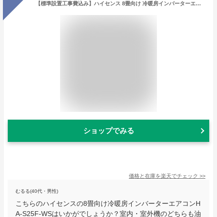
【標準設置工事費込み】ハイセンス 8畳向け 冷暖房インバーターエアコン Sシリーズ ホワイト HA-S25F-WS [HAS25FWS]【RNH】【FEBP】
ショップでみる
価格と在庫を
楽天
でチェック
>>
むるる(40代・男性)
こちらのハイセンスの8畳向け冷暖房インバーターエアコンH
A-S25F-WSはいかがでしょうか？室内・室外機のどちらも油