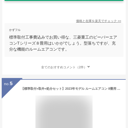
価格と在庫を
楽天
でチェック
>>
かずフル
標準取付工事費込みでお買い得な、三菱重工のビーバーエア
コンTシリーズ８畳用はいかがでしょう。型落ちですが、充
分な機能のルームエアコンです。
全てのおすすめコメント（2件）
5
no.
【標準取付+取外+処分セット】2023年モデル ルームエアコン 8畳用 2.5kw(100V・15A)新品*国内メーカー*送料無料*工事費込*冷暖房エアコン