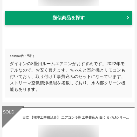
類似商品を探す
bells(60代・男性)
ダイキンの8畳用ルームエアコンがおすすめです。2022年モ
デルなので、お安く買えます。ちゃんと室外機とリモコンも
付いており、取り付け工事費込みのセットになっています。
ストリーマ空気清浄機能を搭載しており、水内部クリーン機
能もあります。
SOLD
日立 【標準工事費込み】 エアコン 8畳 工事費込み 白くま (AJシリーズ) (スターホワイト) 冷房 暖房 除湿 RAS-AJ25-KOJISET【納期目安：1週間】