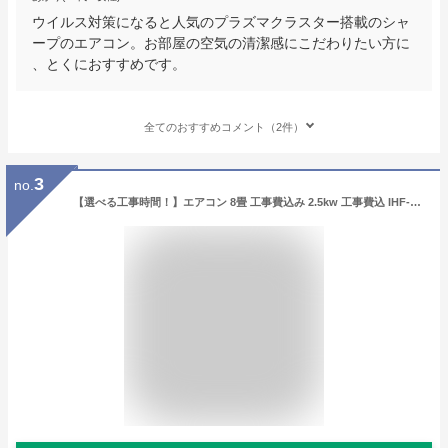
ウイルス対策になると人気のプラズマクラスター搭載のシャ
ープのエアコン。お部屋の空気の清潔感にこだわりたい方に
、とくにおすすめです。
全てのおすすめコメント（2件）
3
no.
【選べる工事時間！】エアコン 8畳 工事費込み 2.5kw 工事費込 IHF-2506G 標準設置工事 工事 セット 2022年モデル 除湿 タイマー アイリスオーヤマ 液晶モニター リモコン ルームエアコン クーラー 空調 子供部屋 寝室 冷暖房 冷房 暖房 室外機 室内機 リビング 新品