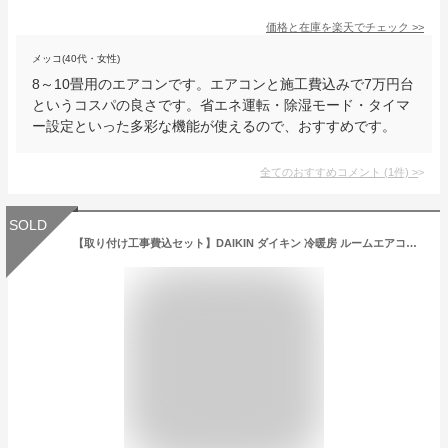
価格と在庫を
楽天
でチェック
>>
メッコ(40代・女性)
8～10畳用のエアコンです。エアコンと施工費込みで7万円台
というコスパの良さです。省エネ運転・除湿モード・タイマ
ー設定といった多彩な機能が使えるので、おすすめです。
全てのおすすめコメント
(
1
件)
>
SOLD
【取り付け工事費込セット】DAIKIN ダイキン 冷暖房 ルームエアコン おもに8畳用 2.5kw 単相100V ホワイト ストリーマ 水内部クリーン機能搭載 Eシリーズ ベーシックモデル S25ZTES 2022年モデル （室内機＋室外機＋リモコン）【楽天リフォーム認定商品】