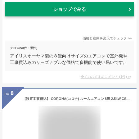
ショップでみる
価格と在庫を
楽天
でチェック
>>
クロス(50代・男性)
アイリスオーヤマ製の８畳向けサイズのエアコンで室外機や
工事費込みのリーズナブルな価格で多機能で使い易いです。
全てのおすすめコメント
(
1
件)
>
8
no.
【設置工事費込】 CORONA(コロナ) ルームエアコン 8畳 2.5kW CSH-N2523R(W) ホワイト 抗菌 防カビ 【AC設置】