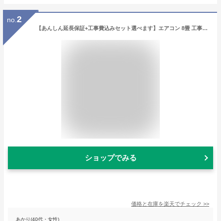
2
no.
【あんしん延長保証+工事費込みセット選べます】エアコン 8畳 工事費込み プラズマクラスター搭載 シャープ SHARP ルームエアコン おもに8畳用 AY-R25DH-W-SET 2023年モデル DHシリーズ 清潔 除菌 冷房 工事費込み クーラー 8帖 プラズマクラスター7500搭載 標準取付
ショップでみる
価格と在庫を
楽天
でチェック
>>
あかり(40代・女性)