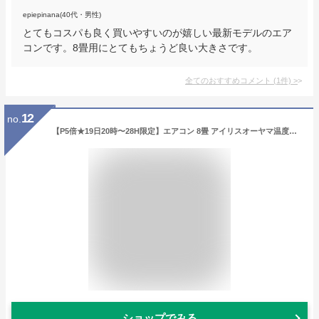
epiepinana(40代・男性)
とてもコスパも良く買いやすいのが嬉しい最新モデルのエア
コンです。8畳用にとてもちょうど良い大きさです。
全てのおすすめコメント
(
1
件)
>
12
no.
【P5倍★19日20時〜28H限定】エアコン 8畳 アイリスオーヤマ温度表示 左右自動ルーバー搭載 省エネ クーラー 主に8畳用 冷暖房エアコン 冷房 暖房 除湿 送風 室内機 室外機 スタンダード タイマー付 新品 単品 ルームエアコン 2.5kw IHF-2506G【取り付け工事無】
ショップでみる