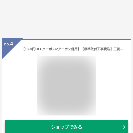
4
no.
【1500円OFFクーポン/2クーポン併用】【標準取付工事費込】三菱重工 ビーバーエアコンTシリーズ ルームエアコン 主に8畳用 SRK2523T-W-SET 2023年モデル エアコン 工事費込み 室内機高さ25cm コンパクトサイズ 上下フラップ・左右ルーバー風向自動 JET運転 空清運転
ショップでみる