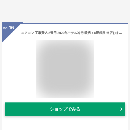
16
no.
エアコン 工事費込 8畳用 2022年モデル冷房/暖房：8畳程度 当店おまかせエアコン工事費込みセット ルームエアコン 福袋 当店人気工事セット パナソニック ダイキン 日立 三菱 三菱重工 東芝 シャープ 冷暖房 八畳 【楽天リフォーム認定商品】8畳用 2.5kW
ショップでみる