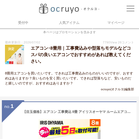
受付中
人気アイテム
マイページ
本ページはプロモーションを含みます
最終更新日：2026/07/02
7790
View
26
コメント
エアコン･8畳用｜工事費込みや型落ちモデルなどコ
決定
スパの良いエアコンでおすすめがあれば教えてくだ
さい。
8畳用エアコンを買いたいです。できれば工事費込みのものがいいのですが、おすす
めはありますか？良いものを安く買いたいです。できれば型落ちなど、安いものだ
と嬉しいのですが、おすすめはありますか？
ocruyo(オクルヨ)編集部
1
no.
【目玉価格】エアコン 工事費込 8畳 アイリスオーヤマ ルームエアコン 工事費込み 2.5kW スタンダード IHF-2506G ホワイト エアコン クーラー 暖房 冷房 空調 室内機 室外機 リモコン セット スタンダード 2.5kw 省エネ エコ 除湿 タイマー