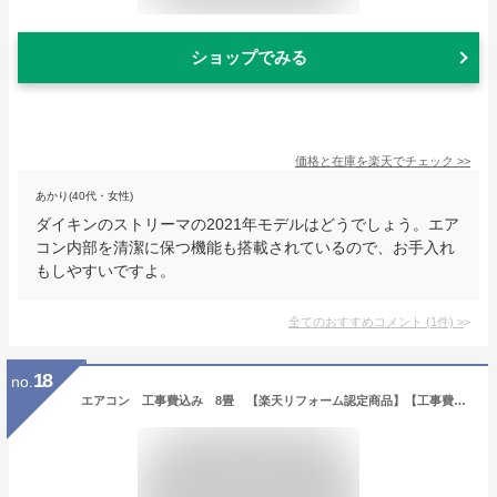
ショップでみる
価格と在庫を
楽天
でチェック
>>
あかり(40代・女性)
ダイキンのストリーマの2021年モデルはどうでしょう。エア
コン内部を清潔に保つ機能も搭載されているので、お手入れ
もしやすいですよ。
全てのおすすめコメント
(
1
件)
>
18
no.
エアコン 工事費込み 8畳 【楽天リフォーム認定商品】【工事費込セット（商品＋基本工事）】 [AIRCON-08] エアコン福袋 当店オリジナル ルームエアコン 当店人気工事セット 冷房/暖房：8畳程度 お値打ち品 クーラー アイリスオーヤマ 三菱重工 コロナ ハイセンス