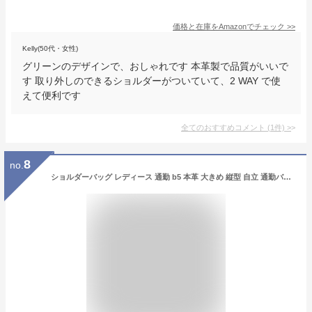
価格と在庫を
Amazon
でチェック
>>
Kelly(50代・女性)
グリーンのデザインで、おしゃれです 本革製で品質がいいで
す 取り外しのできるショルダーがついていて、2 WAY で使
えて便利です
全てのおすすめコメント
(
1
件)
>
8
no.
ショルダーバッグ レディース 通勤 b5 本革 大きめ 縦型 自立 通勤バッグ 軽量 大容量 スクエア レザーバッグ 肩掛け シュリンクレザー 仕事バッグ 通学 ビジネスバッグ ベルトハンドル トートバッグ vinb-21c37n 【aroco/アロコ】 秋冬 冬バッグ クリスマス プレゼント