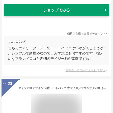
ショップでみる
価格と在庫を
楽天
でチェック
>>
もこもこうさぎ
こちらのマリークワントのトートバックはいかがでしょうか
。シンプルで綺麗めなので、入学式にもおすすめです。控え
めなブランドロゴと内側のデイジー柄が素敵ですね。
全てのおすすめコメント
(
1
件)
>
20
no.
キャンバスデザイン 合皮トートバッグ 大サイズ／サマンサタバサ（Samantha Thavasa）