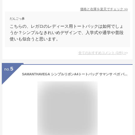
価格と在庫を
楽天
でチェック
>>
だんごっ鼻
こちらの、レガロのレディース用トートバックは如何でしょ
うか？シンプルなきれいめデザインで、入学式や通学や普段
使いも似合うと思います。
全てのおすすめコメント
(
1
件)
>
5
no.
SAMANTHAVEGA シンプルリボンA4トートバッグ サマンサ ベガ バッグ トートバッグ ブルー ピンク ベージュ ブラック ホワイト【送料無料】