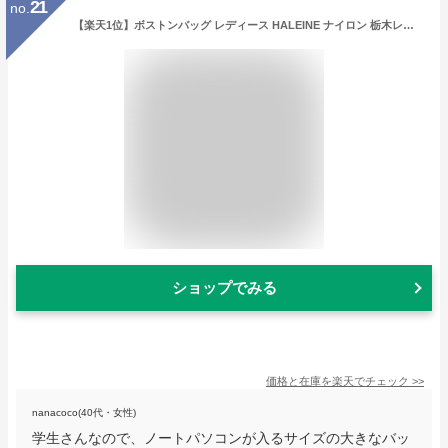
21
no.
【楽天1位】ボストンバッグ レディース HALEINE ナイロン 栃木レザー たつのレザー 軽い 軽量 ブラウン ネイビー ブラック A4 本革 スポーツバッグ ヌメ革 マザーズバッグ 一泊二日 日本製 旅行バッグ 修学旅行 トラベルバッグ 大容量 4FB (07000073r)
ショップでみる
価格と在庫を
楽天
でチェック
>>
nanacoco(40代・女性)
学生さんなので、ノートパソコンが入るサイズの大きなバッ