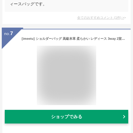
ィースバッグです。
全てのおすすめコメント
(
1
件)
>
7
no.
[imeetu] ショルダーバッグ 高級本革 柔らかい レディース 3way 2室収納 ハンドバッグ 斜めがけ 肩がけ 手提げ 高見え 自立 底浜付き 軽量 おしゃれ 大容量 シンプル カジュアル 手持ち 人気 通勤（ウォーターグリーン）
ショップでみる