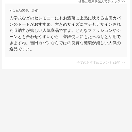
価格と在庫を
楽天
でチェック
>>
すしまん(50代・男性)
入学式などのセレモニーにもお洒落に上品に映える吉田カバ
ンのトートがおすすめ。大きめサイズにマチもデザインされ
た収納力が嬉しい人気商品ですよ。どんなファッションやシ
ーンとも合わせやすいから、普段使いにもたっぷりと活用で
きますね。吉田カバンならではの良質な縫製が嬉しい人気の
逸品ですよ。
全てのおすすめコメント
(
1
件)
>