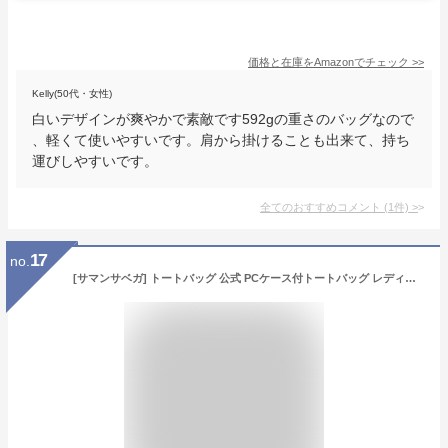
価格と在庫を
Amazon
でチェック
>>
Kelly(50代・女性)
白いデザインが爽やかで素敵です592gの重さのバッグなので
、軽くて使いやすいです。肩から掛けることも出来て、持ち
運びしやすいです。
全てのおすすめコメント
(
1
件)
>
17
no.
[サマンサベガ] トートバッグ 公式 PCケース付トートバッグ レディース 72210130021 ライトグレー