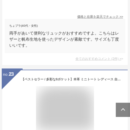
価格と在庫を
楽天
でチェック
>>
ちょプラ(40代・女性)
両手があいて便利なリュックがおすすめですよ。こちらはレ
ザーと帆布生地を使ったデザインが素敵です。サイズも丁度
いいです。
全てのおすすめコメント
(
2
件)
>
23
no.
【ベストセラー / 多彩な8ポケット】本革 ミニトート レディース 自立 仕切り 肩掛け B5 小さめ ミニトート 斜め掛け トートバッグ ショルダートート 牛本革 小さめ レザー 鞄 かわいい おしゃれ ハンドバッグ 大容量 マザーズバッグ カバン バッグ ブランド 通勤 / RT2