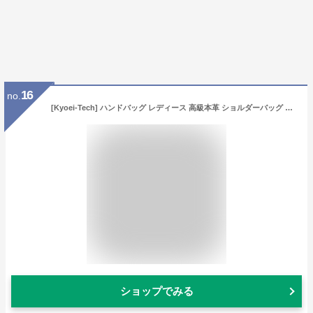
16
no.
[Kyoei-Tech] ハンドバッグ レディース 高級本革 ショルダーバッグ レザー フォーマルバッグ 肩掛け 斜め掛け スカーフ付き カバン 超軽量 592g 自立性 仕事用 ビジネス 通勤通学 デート(ホワイト)
ショップでみる