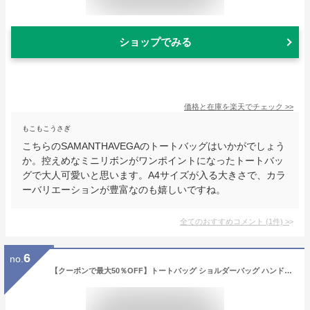
ショップでみる
価格と在庫を
楽天
でチェック
>>
もこもこうさぎ
こちらのSAMANTHAVEGAのトートバッグはいかがでしょう
か。控えめなミニリボンがワンポイントになったトートバッ
グで大人可愛いと思います。A4サイズが入る大きさで、カラ
ーバリエーションが豊富なのも嬉しいですね。
全てのおすすめコメント
(
1
件)
>
6
no.
【クーポンで最大50％OFF】トートバッグ ショルダーバッグ ハンドバッグ 2wayバッグ 通勤バッグ お仕事バッグ 通勤 レディース レディースバッグ 肩掛けバッグ 肩掛け おしゃれ 女性 大人可愛い 高見え オフィスカジュアル 軽い 軽量