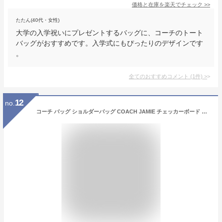
価格と在庫を
楽天
でチェック
>>
たたん(40代・女性)
大学の入学祝いにプレゼントするバッグに、コーチのトート
バッグがおすすめです。入学式にもぴったりのデザインです
。
全てのおすすめコメント
(
1
件)
>
12
no.
コーチ バッグ ショルダーバッグ COACH JAMIE チェッカーボード プリント ミニ カメラバッグ 斜め掛け CR172 アウトレット レディース 送料無料