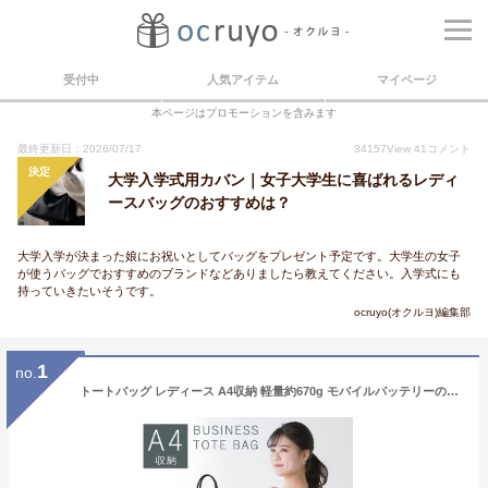
受付中
人気アイテム
マイページ
本ページはプロモーションを含みます
最終更新日：2026/07/17
34157
View
41
コメント
決定
大学入学式用カバン｜女子大学生に喜ばれるレディ
ースバッグのおすすめは？
大学入学が決まった娘にお祝いとしてバッグをプレゼント予定です。大学生の女子
が使うバッグでおすすめのブランドなどありましたら教えてください。入学式にも
持っていきたいそうです。
ocruyo(オクルヨ)編集部
1
no.
トートバッグ レディース A4収納 軽量約670g モバイルバッテリーのコードホール付き lilyウィズ リクルート 就活 自立 通学 鞄 通勤 入学 祝い スマホ 充電 大学 入学式 卒業式 ビジネスバッグ ブラック キャメル ブラウン くすみ ブルー ウノフク UNOFUKU 22-5329