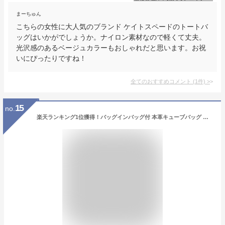
まーちゅん
こちらの女性に大人気のブランド ケイトスペードのトートバ
ッグはいかがでしょうか。ナイロン素材なので軽くて丈夫。
光沢感のあるベージュカラーもおしゃれだと思います。お祝
いにぴったりですね！
全てのおすすめコメント
(
1
件)
>
15
no.
楽天ランキング1位獲得！バッグインバッグ付 本革キューブバッグ 本革キューブ型バッグ mmサイズ キューブ バッグ レザー 鞄 バック レディース ハンド 通勤 ガーデンに使えるバッグインバッグ付 ecrin22