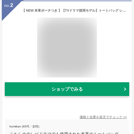
2
no.
【 NEW 本革ポーチつき 】【TVドラマ採用モデル】トートバッグ レディース 本革 ビジネスバッグ 大きめ A4 大容量 大きい トート レザー マザーズバッグ マザーズ バッグ旅行 通勤 通学 おしゃれ プレゼント 男女兼用 ユニセックス GB1005
ショップでみる
価格と在庫を
楽天
でチェック
>>
kumikan (40代・女性)
こちらのテレビドラマでも使用された本革のトートバッグ。