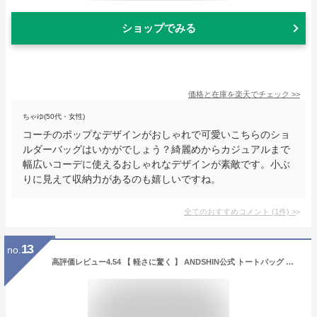
ショップでみる
価格と在庫を
楽天
でチェック
>>
ちゃゆ(50代・女性)
コーチのポップなデザインがおしゃれで可愛いこちらのショ
ルダーバッグはいかがでしょう？綺麗めからカジュアルまで
幅広いコーデに使えるおしゃれなデザインが素敵です。小ぶ
りに見えて収納力があるのも嬉しいですね。
全てのおすすめコメント
(
1
件)
>
13
no.
高評価レビュー4.54 【 軽さに驚く 】 ANDSHIN公式 トートバッグ レディース バッグ 通勤バッグ a4 自立 アンドシン ファスナーで閉まる 軽くて大容量 カバン ブランド 仕事用バッグ 軽量 軽い