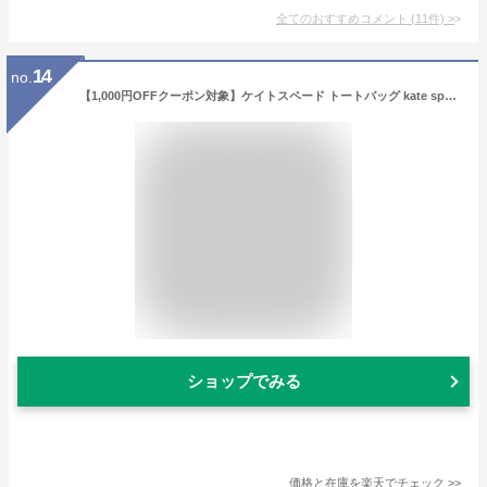
全てのおすすめコメント
(
11
件)
>
14
no.
【1,000円OFFクーポン対象】ケイトスペード トートバッグ kate spade キット KG460 960 レディース ベージュ
ショップでみる
価格と在庫を
楽天
でチェック
>>