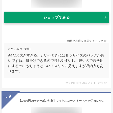
ショップでみる
価格と在庫を
楽天
でチェック
>>
あかり(40代・女性)
A4だと大きすぎる、というときにはＢ５サイズのバッグが良
いですね。肩掛けできるので持ちやすいし、軽いので通学用
にするのにもちょうどいい！スリムに見えますが収納力もあ
ります。
全てのおすすめコメント
(
1
件)
>
9
no.
【1,000円OFFクーポン対象】マイケルコース トートバッグ MICHAEL KORS ボイジャー 30F8SV6T4L 001 レディース ブラック 黒