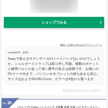
ショップでみる
価格と在庫を
Amazon
でチェック
>>
kuraki(50代・女性)
3wayで使えるサマンサベガのトートバッグはいかがでしょう
か。ショルダーストラップは取り外し可能。複数のポケット
と鍵用ベルトがあって使い勝手の良さは抜群です。お揃いの
PCケース付きで、パソコンやタブレットの持ち歩きも安心。
サイズはおよそ26×36×11cm、カラーは4色から選べます。
全てのおすすめコメント
(
1
件)
>
18
no.
[クレリア] Clelia ハンドバッグ 大容量 本革 牛革 バイカラー チャーム 付きBlandine ブランディーヌ 【CL-34002】 (シルキーブラック)