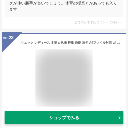
グが使い勝手が良いでしょう。体育の授業とかあっても入り
ます
全てのおすすめコメント
(
3
件)
>
22
no.
リュック レディース 本革 x 帆布 軽量 通勤 通学 A4ファイル対応 a4 本革 バックパック レディース バッグ フォーマル カジュアル おしゃれ かわいい 20代 30代 40代 50代 180927【グッシオレザー】 グッシオイタリー
ショップでみる